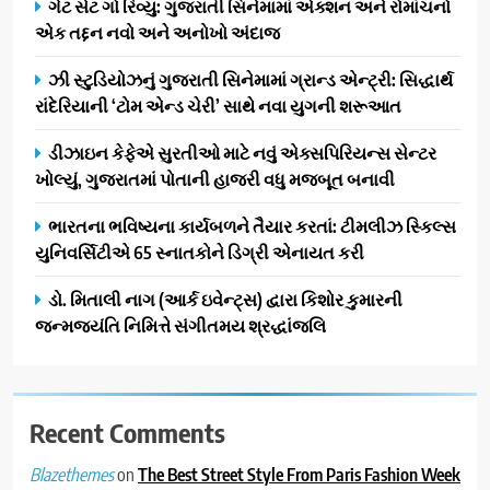
ગેટ સેટ ગો રિવ્યુ: ગુજરાતી સિનેમામાં એક્શન અને રોમાંચનો
પ્રતિષ્ઠિત કાર્યક્રમ નવી દિલ્હીમાં
એક તદ્દન નવો અને અનોખો અંદાજ
સફળતાપૂર્વક યોજાયો
1
ઝી સ્ટુડિયોઝનું ગુજરાતી સિનેમામાં ગ્રાન્ડ એન્ટ્રી: સિદ્ધાર્થ
ગેટ સેટ ગો રિવ્યુ: ગુજરાતી
રાંદેરિયાની ‘ટોમ એન્ડ ચેરી’ સાથે નવા યુગની શરૂઆત
સિનેમામાં એક્શન અને રોમાંચનો
એક તદ્દન નવો અને અનોખો
ENTERTAINMENT
ડીઝાઇન કેફેએ સુરતીઓ માટે નવું એક્સપિરિયન્સ સેન્ટર
અંદાજ
ખોલ્યું, ગુજરાતમાં પોતાની હાજરી વધુ મજબૂત બનાવી
2
ઝી સ્ટુડિયોઝનું ગુજરાતી સિનેમામાં
ભારતના ભવિષ્યના કાર્યબળને તૈયાર કરતાં: ટીમલીઝ સ્કિલ્સ
ગ્રાન્ડ એન્ટ્રી: સિદ્ધાર્થ રાંદેરિયાની
યુનિવર્સિટીએ 65 સ્નાતકોને ડિગ્રી એનાયત કરી
‘ટોમ એન્ડ ચેરી’ સાથે નવા યુગની
ENTERTAINMENT
ડો. મિતાલી નાગ (આર્ક ઇવેન્ટ્સ) દ્વારા કિશોર કુમારની
શરૂઆત
જન્મજયંતિ નિમિત્તે સંગીતમય શ્રદ્ધાંજલિ
3
ડીઝાઇન કેફેએ સુરતીઓ માટે નવું
એક્સપિરિયન્સ સેન્ટર ખોલ્યું,
ગુજરાતમાં પોતાની હાજરી વધુ
Recent Comments
BUSINESS
મજબૂત બનાવી
on
The Best Street Style From Paris Fashion Week
Blazethemes
4