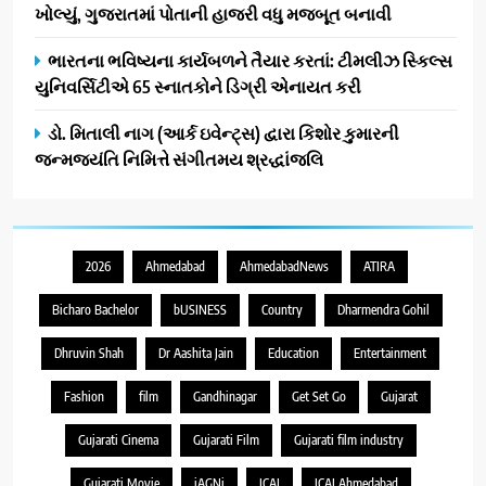
ખોલ્યું, ગુજરાતમાં પોતાની હાજરી વધુ મજબૂત બનાવી
ભારતના ભવિષ્યના કાર્યબળને તૈયાર કરતાં: ટીમલીઝ સ્કિલ્સ
યુનિવર્સિટીએ 65 સ્નાતકોને ડિગ્રી એનાયત કરી
ડો. મિતાલી નાગ (આર્ક ઇવેન્ટ્સ) દ્વારા કિશોર કુમારની
જન્મજયંતિ નિમિત્તે સંગીતમય શ્રદ્ધાંજલિ
2026
Ahmedabad
AhmedabadNews
ATIRA
Bicharo Bachelor
bUSINESS
Country
Dharmendra Gohil
Dhruvin Shah
Dr Aashita Jain
Education
Entertainment
Fashion
film
Gandhinagar
Get Set Go
Gujarat
Gujarati Cinema
Gujarati Film
Gujarati film industry
Gujarati Movie
iAGNi
ICAI
ICAI Ahmedabad