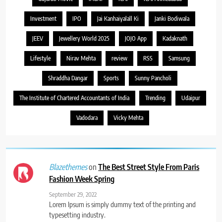
Investment
IPO
Jai Kanhaiyalall Ki
Janki Bodiwala
JEEV
Jewellery World 2025
JOJO App
Kadaknath
Lifestyle
Nirav Mehta
review
RSS
Samsung
Shraddha Dangar
Sports
Sunny Pancholi
The Institute of Chartered Accountants of India
Trending
Udaipur
Vadodara
Vicky Mehta
on
The Best Street Style From Paris
Blazethemes
Fashion Week Spring
September 29, 2022
Lorem Ipsum is simply dummy text of the printing and
typesetting industry.