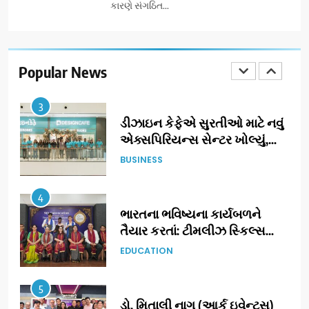
કારણે સંગઠિત...
2
ઝી સ્ટુડિયોઝનું ગુજરાતી સિનેમામાં
ગ્રાન્ડ એન્ટ્રી: સિદ્ધાર્થ રાંદેરિયાની
‘ટોમ એન્ડ ચેરી’ સાથે નવા યુગની
Popular News
ENTERTAINMENT
શરૂઆત
3
ડીઝાઇન કેફેએ સુરતીઓ માટે નવું
એક્સપિરિયન્સ સેન્ટર ખોલ્યું,
ગુજરાતમાં પોતાની હાજરી વધુ
BUSINESS
મજબૂત બનાવી
4
ભારતના ભવિષ્યના કાર્યબળને
તૈયાર કરતાં: ટીમલીઝ સ્કિલ્સ
યુનિવર્સિટીએ 65 સ્નાતકોને ડિગ્રી
EDUCATION
એનાયત કરી
5
ડો. મિતાલી નાગ (આર્ક ઇવેન્ટ્સ)