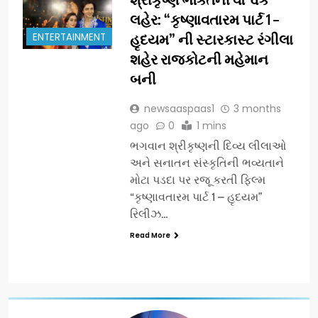
લહેર: “કૃષ્ણાવતારમ પાર્ટ 1 –
ENTERTAINMENT
હૃદયમ” ની સ્ટારકાસ્ટ રંગીલા
શહેર રાજકોટની મહેમાન
બની
newsaaspaas1
3 months
ago
0
1 mins
ભગવાન શ્રીકૃષ્ણની દિવ્ય લીલાઓ
અને સનાતન સંસ્કૃતિની ભવ્યતાને
મોટા પડદા પર રજૂ કરતી ફિલ્મ
“કૃષ્ણાવતારમ પાર્ટ 1 – હૃદયમ”
રિલીઝ…
Read More