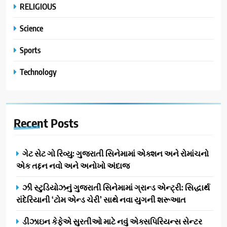
RELIGIOUS
Science
Sports
Technology
Recent
Posts
ગેટ સેટ ગો રિવ્યુ: ગુજરાતી સિનેમામાં એક્શન અને રોમાંચનો
એક તદ્દન નવો અને અનોખો અંદાજ
ઝી સ્ટુડિયોઝનું ગુજરાતી સિનેમામાં ગ્રાન્ડ એન્ટ્રી: સિદ્ધાર્થ
રાંદેરિયાની ‘ટોમ એન્ડ ચેરી’ સાથે નવા યુગની શરૂઆત
ડીઝાઇન કેફેએ સુરતીઓ માટે નવું એક્સપિરિયન્સ સેન્ટર