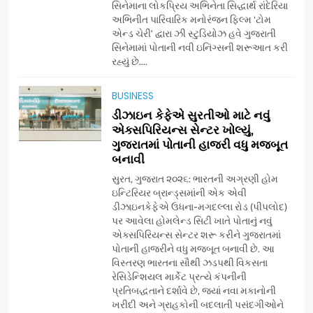
સિનેમાના લોકપ્રિય અભિનેતા સિદ્ધાર્થ રાંદેરિયા
(JOJO) નો વિશ્વભરમાં દબદબો
BUSINESS
અભિનીત પારિવારિક મનોરંજન ફિલ્મ ‘ટોમ
એન્ડ ચેરી’ દ્વારા ઝી સ્ટુડિયોઝ હવે ગુજરાતી
સિનેમામાં પોતાની નવી ઇનિંગ્સની શરૂઆત કરી
7
રહ્યું છે....
અમદાવાદમાં યોજાયેલા ‘ઓકલ્ટ
કોન્ક્લેવ 2026’માં ઈન્ટરનેશનલ
BUSINESS
ટેરોટ રીડર પુનિતજી લુલ્લા એ ટેરોટ
AHMEDABAD
ડીઝાઇન કેફેએ સુરતીઓ માટે નવું
કાર્ડ રીડિંગ અંગે માહિતી આપી
એક્સપિરિયન્સ સેન્ટર ખોલ્યું,
ગુજરાતમાં પોતાની હાજરી વધુ મજબૂત
8
બનાવી
ગ્લોબલ એક્સેલન્સ ફોરમ દ્વારા
નેશનલ લીડરશિપ કોન્કલેવ તથા
સુરત, ગુજરાત ૨૦૨૬: ભારતની અગ્રણી હોમ
ભારત સમ્માન ૨૦૨૬નો ભવ્ય અને
ઇન્ટિરિયર બ્રાન્ડ્સમાંની એક એવી
BUSINESS
ડીઝાઇનકેફેએ ઉધના-મગદલ્લા રોડ (પીપલોદ)
પ્રતિષ્ઠિત કાર્યક્રમ નવી દિલ્હીમાં
પર આવેલા હોમલેન્ડ સિટી ખાતે પોતાનું નવું
સફળતાપૂર્વક યોજાયો
એક્સપિરિયન્સ સેન્ટર શરૂ કરીને ગુજરાતમાં
1
પોતાની હાજરીને વધુ મજબૂત બનાવી છે. આ
ગેટ સેટ ગો રિવ્યુ: ગુજરાતી
વિસ્તરણ ભારતના સૌથી ઝડપથી વિકસતા
સિનેમામાં એક્શન અને રોમાંચનો
રેસિડેન્શિયલ માર્કેટ પ્રત્યે કંપનીની
એક તદ્દન નવો અને અનોખો
ENTERTAINMENT
પ્રતિબદ્ધતાને દર્શાવે છે, જ્યાં નવા મકાનોની
અંદાજ
ખરીદી અને ગ્રાહકોની બદલાતી પસંદગીઓને