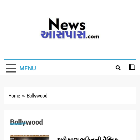
Skip
to
content
MENU
Home
Bollywood
Bollywood
શ્રીકૃષ્ણ ભક્તિની વૈશ્વિક