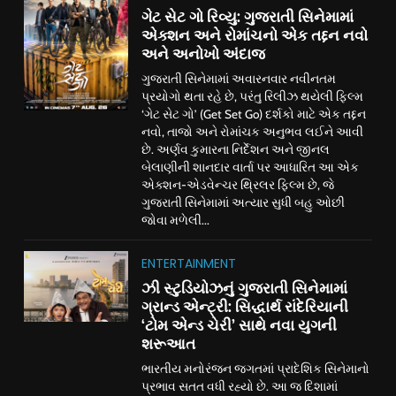
ગેટ સેટ ગો રિવ્યુ: ગુજરાતી સિનેમામાં
એક્શન અને રોમાંચનો એક તદ્દન નવો
અને અનોખો અંદાજ
ગુજરાતી સિનેમામાં અવારનવાર નવીનતમ
પ્રયોગો થતા રહે છે, પરંતુ રિલીઝ થયેલી ફિલ્મ
‘ગેટ સેટ ગો’ (Get Set Go) દર્શકો માટે એક તદ્દન
નવો, તાજો અને રોમાંચક અનુભવ લઈને આવી
છે. અર્ણવ કુમારના નિર્દેશન અને જીનલ
બેલાણીની શાનદાર વાર્તા પર આધારિત આ એક
એક્શન-એડવેન્ચર થ્રિલર ફિલ્મ છે, જે
ગુજરાતી સિનેમામાં અત્યાર સુધી બહુ ઓછી
જોવા મળેલી...
ENTERTAINMENT
ઝી સ્ટુડિયોઝનું ગુજરાતી સિનેમામાં
ગ્રાન્ડ એન્ટ્રી: સિદ્ધાર્થ રાંદેરિયાની
‘ટોમ એન્ડ ચેરી’ સાથે નવા યુગની
શરૂઆત
ભારતીય મનોરંજન જગતમાં પ્રાદેશિક સિનેમાનો
પ્રભાવ સતત વધી રહ્યો છે. આ જ દિશામાં