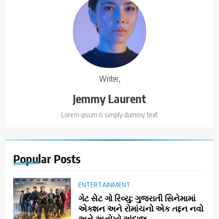
Writer,
Jemmy Laurent
Lorem ipsum is simply dummy text
Popular
Posts
ENTERTAINMENT
ગેટ સેટ ગો રિવ્યુ: ગુજરાતી સિનેમામાં
એક્શન અને રોમાંચનો એક તદ્દન નવો
અને અનોખો અંદાજ