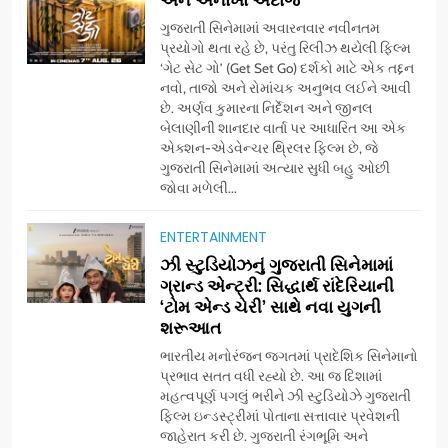
ગુજરાતી સિનેમામાં અવારનવાર નવીનતમ
પ્રયોગો થતા રહે છે, પરંતુ રિલીઝ થયેલી ફિલ્મ
‘ગેટ સેટ ગો’ (Get Set Go) દર્શકો માટે એક તદ્દન
નવો, તાજો અને રોમાંચક અનુભવ લઈને આવી
છે. અર્ણવ કુમારના નિર્દેશન અને જીનલ
બેલાણીની શાનદાર વાર્તા પર આધારિત આ એક
એક્શન-એડવેન્ચર થ્રિલર ફિલ્મ છે, જે
ગુજરાતી સિનેમામાં અત્યાર સુધી બહુ ઓછી
જોવા મળેલી...
ENTERTAINMENT
5
ઝી સ્ટુડિયોઝનું ગુજરાતી સિનેમામાં
ડો. મિતાલી નાગ (આર્ક ઇવેન્ટ્સ)
ગ્રાન્ડ એન્ટ્રી: સિદ્ધાર્થ રાંદેરિયાની
દ્વારા કિશોર કુમારની જન્મજયંતિ
‘ટોમ એન્ડ ચેરી’ સાથે નવા યુગની
શરૂઆત
નિમિત્તે સંગીતમય શ્રદ્ધાંજલિ
AHMEDABAD
ભારતીય મનોરંજન જગતમાં પ્રાદેશિક સિનેમાનો
પ્રભાવ સતત વધી રહ્યો છે. આ જ દિશામાં
6
મહત્વપૂર્ણ પગલું ભરીને ઝી સ્ટુડિયોઝે ગુજરાતી
177 દેશો અને 52 લાખ દર્શકો:
ફિલ્મ ઇન્ડસ્ટ્રીમાં પોતાના સત્તાવાર પ્રવેશની
ગુજરાતી OTT પ્લેટફોર્મ ‘જોજો’
જાહેરાત કરી છે. ગુજરાતી રંગભૂમિ અને