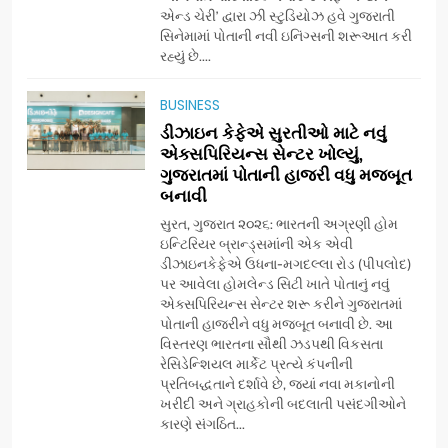
એન્ડ ચેરી’ દ્વારા ઝી સ્ટુડિયોઝ હવે ગુજરાતી
સિનેમામાં પોતાની નવી ઇનિંગ્સની શરૂઆત કરી
7
રહ્યું છે....
અમદાવાદમાં યોજાયેલા ‘ઓકલ્ટ
કોન્ક્લેવ 2026’માં ઈન્ટરનેશનલ
BUSINESS
ટેરોટ રીડર પુનિતજી લુલ્લા એ ટેરોટ
AHMEDABAD
ડીઝાઇન કેફેએ સુરતીઓ માટે નવું
કાર્ડ રીડિંગ અંગે માહિતી આપી
એક્સપિરિયન્સ સેન્ટર ખોલ્યું,
ગુજરાતમાં પોતાની હાજરી વધુ મજબૂત
8
બનાવી
ગ્લોબલ એક્સેલન્સ ફોરમ દ્વારા
નેશનલ લીડરશિપ કોન્કલેવ તથા
સુરત, ગુજરાત ૨૦૨૬: ભારતની અગ્રણી હોમ
ભારત સમ્માન ૨૦૨૬નો ભવ્ય અને
ઇન્ટિરિયર બ્રાન્ડ્સમાંની એક એવી
BUSINESS
ડીઝાઇનકેફેએ ઉધના-મગદલ્લા રોડ (પીપલોદ)
પ્રતિષ્ઠિત કાર્યક્રમ નવી દિલ્હીમાં
પર આવેલા હોમલેન્ડ સિટી ખાતે પોતાનું નવું
સફળતાપૂર્વક યોજાયો
એક્સપિરિયન્સ સેન્ટર શરૂ કરીને ગુજરાતમાં
1
પોતાની હાજરીને વધુ મજબૂત બનાવી છે. આ
ગેટ સેટ ગો રિવ્યુ: ગુજરાતી
વિસ્તરણ ભારતના સૌથી ઝડપથી વિકસતા
સિનેમામાં એક્શન અને રોમાંચનો
રેસિડેન્શિયલ માર્કેટ પ્રત્યે કંપનીની
એક તદ્દન નવો અને અનોખો
ENTERTAINMENT
પ્રતિબદ્ધતાને દર્શાવે છે, જ્યાં નવા મકાનોની
અંદાજ
ખરીદી અને ગ્રાહકોની બદલાતી પસંદગીઓને
કારણે સંગઠિત...
2