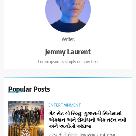
Writer,
Jemmy Laurent
Lorem ipsum is simply dummy text
Popular
Posts
ENTERTAINMENT
ગેટ સેટ ગો રિવ્યુ: ગુજરાતી સિનેમામાં
એક્શન અને રોમાંચનો એક તદ્દન નવો
અને અનોખો અંદાજ
ગુજરાતી સિનેમામાં અવારનવાર નવીનતમ