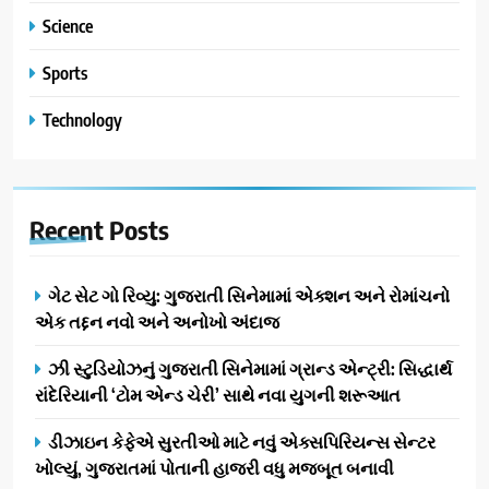
Science
Sports
Technology
Recent
Posts
ગેટ સેટ ગો રિવ્યુ: ગુજરાતી સિનેમામાં એક્શન અને રોમાંચનો
એક તદ્દન નવો અને અનોખો અંદાજ
ઝી સ્ટુડિયોઝનું ગુજરાતી સિનેમામાં ગ્રાન્ડ એન્ટ્રી: સિદ્ધાર્થ
રાંદેરિયાની ‘ટોમ એન્ડ ચેરી’ સાથે નવા યુગની શરૂઆત
ડીઝાઇન કેફેએ સુરતીઓ માટે નવું એક્સપિરિયન્સ સેન્ટર
ખોલ્યું, ગુજરાતમાં પોતાની હાજરી વધુ મજબૂત બનાવી