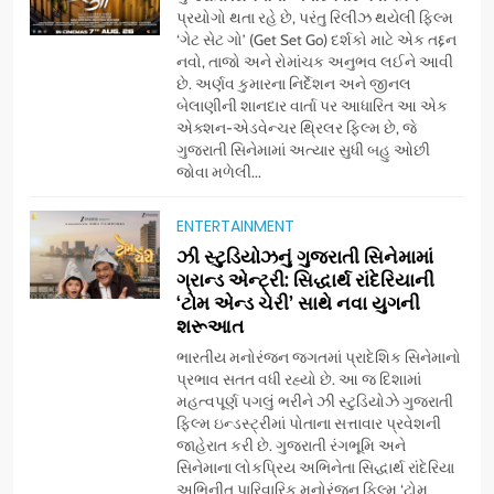
પ્રયોગો થતા રહે છે, પરંતુ રિલીઝ થયેલી ફિલ્મ
‘ગેટ સેટ ગો’ (Get Set Go) દર્શકો માટે એક તદ્દન
નવો, તાજો અને રોમાંચક અનુભવ લઈને આવી
છે. અર્ણવ કુમારના નિર્દેશન અને જીનલ
બેલાણીની શાનદાર વાર્તા પર આધારિત આ એક
એક્શન-એડવેન્ચર થ્રિલર ફિલ્મ છે, જે
ગુજરાતી સિનેમામાં અત્યાર સુધી બહુ ઓછી
જોવા મળેલી...
ENTERTAINMENT
5
ઝી સ્ટુડિયોઝનું ગુજરાતી સિનેમામાં
ડો. મિતાલી નાગ (આર્ક ઇવેન્ટ્સ)
ગ્રાન્ડ એન્ટ્રી: સિદ્ધાર્થ રાંદેરિયાની
દ્વારા કિશોર કુમારની જન્મજયંતિ
‘ટોમ એન્ડ ચેરી’ સાથે નવા યુગની
શરૂઆત
નિમિત્તે સંગીતમય શ્રદ્ધાંજલિ
AHMEDABAD
ભારતીય મનોરંજન જગતમાં પ્રાદેશિક સિનેમાનો
પ્રભાવ સતત વધી રહ્યો છે. આ જ દિશામાં
6
મહત્વપૂર્ણ પગલું ભરીને ઝી સ્ટુડિયોઝે ગુજરાતી
177 દેશો અને 52 લાખ દર્શકો:
ફિલ્મ ઇન્ડસ્ટ્રીમાં પોતાના સત્તાવાર પ્રવેશની
ગુજરાતી OTT પ્લેટફોર્મ ‘જોજો’
જાહેરાત કરી છે. ગુજરાતી રંગભૂમિ અને
સિનેમાના લોકપ્રિય અભિનેતા સિદ્ધાર્થ રાંદેરિયા
(JOJO) નો વિશ્વભરમાં દબદબો
BUSINESS
અભિનીત પારિવારિક મનોરંજન ફિલ્મ ‘ટોમ