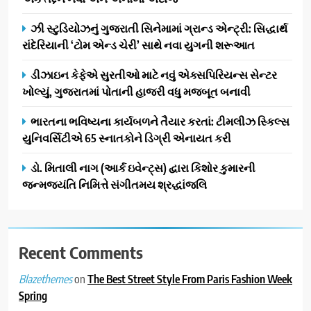
સફળતાપૂર્વક યોજાયો
1
ઝી સ્ટુડિયોઝનું ગુજરાતી સિનેમામાં ગ્રાન્ડ એન્ટ્રી: સિદ્ધાર્થ
ગેટ સેટ ગો રિવ્યુ: ગુજરાતી
રાંદેરિયાની ‘ટોમ એન્ડ ચેરી’ સાથે નવા યુગની શરૂઆત
સિનેમામાં એક્શન અને રોમાંચનો
એક તદ્દન નવો અને અનોખો
ENTERTAINMENT
ડીઝાઇન કેફેએ સુરતીઓ માટે નવું એક્સપિરિયન્સ સેન્ટર
અંદાજ
ખોલ્યું, ગુજરાતમાં પોતાની હાજરી વધુ મજબૂત બનાવી
2
ઝી સ્ટુડિયોઝનું ગુજરાતી સિનેમામાં
ભારતના ભવિષ્યના કાર્યબળને તૈયાર કરતાં: ટીમલીઝ સ્કિલ્સ
ગ્રાન્ડ એન્ટ્રી: સિદ્ધાર્થ રાંદેરિયાની
યુનિવર્સિટીએ 65 સ્નાતકોને ડિગ્રી એનાયત કરી
‘ટોમ એન્ડ ચેરી’ સાથે નવા યુગની
ENTERTAINMENT
ડો. મિતાલી નાગ (આર્ક ઇવેન્ટ્સ) દ્વારા કિશોર કુમારની
શરૂઆત
જન્મજયંતિ નિમિત્તે સંગીતમય શ્રદ્ધાંજલિ
3
ડીઝાઇન કેફેએ સુરતીઓ માટે નવું
એક્સપિરિયન્સ સેન્ટર ખોલ્યું,
ગુજરાતમાં પોતાની હાજરી વધુ
Recent Comments
BUSINESS
મજબૂત બનાવી
on
The Best Street Style From Paris Fashion Week
Blazethemes
4
Spring
ભારતના ભવિષ્યના કાર્યબળને