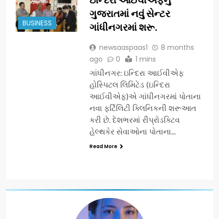
ગુજરાતમાં નવું સેન્ટર
BUSINESS
ગાંધીનગરમાં શરૂ.
newsaaspaas1
8 months
ago
0
1 mins
ગાંધીનગર: ઇન્દિરા આઈવીએફ
હોસ્પિટલ લિમિટેડ (ઇન્દિરા
આઈવીએફ)એ ગાંધીનગરમાં પોતાના
નવા ફર્ટિલિટી ક્લિનિકની શરૂઆત
કરી છે. દેશભરમાં રીપ્રોડક્ટિવ
હેલ્થકેર સેવાઓના પોતાના…
Read More