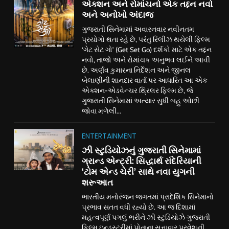
એક્શન અને રોમાંચનો એક તદ્દન નવો
અને અનોખો અંદાજ
ગુજરાતી સિનેમામાં અવારનવાર નવીનતમ
પ્રયોગો થતા રહે છે, પરંતુ રિલીઝ થયેલી ફિલ્મ
‘ગેટ સેટ ગો’ (Get Set Go) દર્શકો માટે એક તદ્દન
નવો, તાજો અને રોમાંચક અનુભવ લઈને આવી
છે. અર્ણવ કુમારના નિર્દેશન અને જીનલ
બેલાણીની શાનદાર વાર્તા પર આધારિત આ એક
એક્શન-એડવેન્ચર થ્રિલર ફિલ્મ છે, જે
ગુજરાતી સિનેમામાં અત્યાર સુધી બહુ ઓછી
જોવા મળેલી...
ENTERTAINMENT
ઝી સ્ટુડિયોઝનું ગુજરાતી સિનેમામાં
ગ્રાન્ડ એન્ટ્રી: સિદ્ધાર્થ રાંદેરિયાની
‘ટોમ એન્ડ ચેરી’ સાથે નવા યુગની
શરૂઆત
ભારતીય મનોરંજન જગતમાં પ્રાદેશિક સિનેમાનો
પ્રભાવ સતત વધી રહ્યો છે. આ જ દિશામાં
મહત્વપૂર્ણ પગલું ભરીને ઝી સ્ટુડિયોઝે ગુજરાતી
ફિલ્મ ઇન્ડસ્ટ્રીમાં પોતાના સત્તાવાર પ્રવેશની