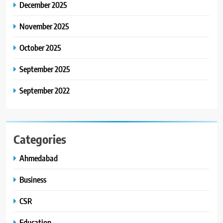
કાર્ડ રીડિંગ અંગે માહિતી આપી
December 2025
8
November 2025
ગ્લોબલ એક્સેલન્સ ફોરમ દ્વારા
નેશનલ લીડરશિપ કોન્કલેવ તથા
October 2025
ભારત સમ્માન ૨૦૨૬નો ભવ્ય અને
BUSINESS
September 2025
પ્રતિષ્ઠિત કાર્યક્રમ નવી દિલ્હીમાં
સફળતાપૂર્વક યોજાયો
September 2022
Categories
Ahmedabad
Business
CSR
Education