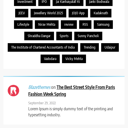
Investment
IPO
Jai Kanhaiyalall Ki
Janki Bodiwala
JEEV
Jewellery World 2025
JOJO App
Kadaknath
Lifestyle
Nirav Mehta
review
RSS
Samsung
Shraddha Dangar
Sports
Sunny Pancholi
The Institute of Chartered Accountants of India
Trending
Udaipur
Vadodara
Vicky Mehta
on
The Best Street Style From Paris
Blazethemes
Fashion Week Spring
September 29, 2022
Lorem Ipsum is simply dummy text of the printing and
typesetting industry.