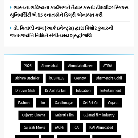
ભારતના ભવિષ્યના કાર્યબળને તૈયાર કરતાં: ટીમલીઝ સ્કિલ્સ
યુનિવર્સિટીએ 65 સ્નાતકોને ડિગ્રી એનાયત કરી
ડો. મિતાલી નાગ (આર્ક ઇવેન્ટ્સ) દ્વારા કિશોર કુમારની
જન્મજયંતિ નિમિત્તે સંગીતમય શ્રદ્ધાંજલિ
2026
Ahmedabad
AhmedabadNews
ATIRA
Bicharo Bachelor
bUSINESS
Country
Dharmendra Gohil
Dhruvin Shah
Dr Aashita Jain
Education
Entertainment
Fashion
film
Gandhinagar
Get Set Go
Gujarat
Gujarati Cinema
Gujarati Film
Gujarati film industry
Gujarati Movie
iAGNi
ICAI
ICAI Ahmedabad