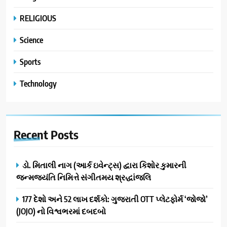
RELIGIOUS
Science
Sports
Technology
Recent
Posts
ડો. મિતાલી નાગ (આર્ક ઇવેન્ટ્સ) દ્વારા કિશોર કુમારની
જન્મજયંતિ નિમિત્તે સંગીતમય શ્રદ્ધાંજલિ
177 દેશો અને 52 લાખ દર્શકો: ગુજરાતી OTT પ્લેટફોર્મ ‘જોજો’
(JOJO) નો વિશ્વભરમાં દબદબો