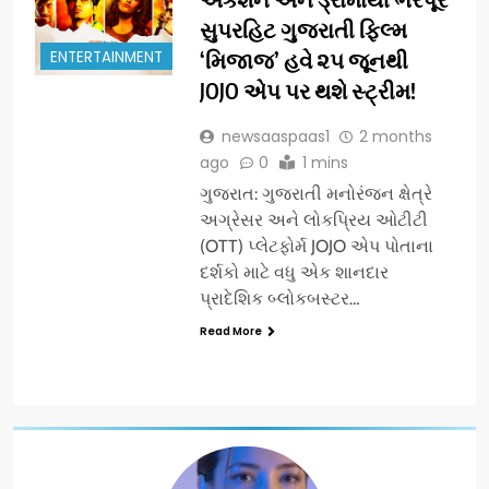
સુપરહિટ ગુજરાતી ફિલ્મ
ENTERTAINMENT
‘મિજાજ’ હવે ૨૫ જૂનથી
JOJO એપ પર થશે સ્ટ્રીમ!
newsaaspaas1
2 months
ago
0
1 mins
ગુજરાત: ગુજરાતી મનોરંજન ક્ષેત્રે
અગ્રેસર અને લોકપ્રિય ઓટીટી
(OTT) પ્લેટફોર્મ JOJO એપ પોતાના
દર્શકો માટે વધુ એક શાનદાર
પ્રાદેશિક બ્લોકબસ્ટર…
Read More