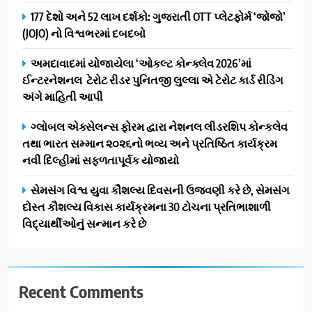
1
અને પીવાના પાણીનું વિતરણ કર્યું
177 દેશો અને 52 લાખ દર્શકો: ગુજરાતી OTT પ્લેટફોર્મ ‘જોજો’
ડો. મિતાલી નાગ (આર્ક ઇવેન્ટ્સ)
(JOJO) નો વિશ્વભરમાં દબદબો
દ્વારા કિશોર કુમારની જન્મજયંતિ
નિમિત્તે સંગીતમય શ્રદ્ધાંજલિ
AHMEDABAD
અમદાવાદમાં યોજાયેલા ‘ઓકલ્ટ કોન્ક્લેવ 2026’માં
ઈન્ટરનેશનલ ટેરોટ રીડર પુનિતજી લુલ્લા એ ટેરોટ કાર્ડ રીડિંગ
2
અંગે માહિતી આપી
177 દેશો અને 52 લાખ દર્શકો:
ગુજરાતી OTT પ્લેટફોર્મ ‘જોજો’
ગ્લોબલ એક્સેલન્સ ફોરમ દ્વારા નેશનલ લીડરશિપ કોન્કલેવ
(JOJO) નો વિશ્વભરમાં દબદબો
તથા ભારત સમ્માન ૨૦૨૬નો ભવ્ય અને પ્રતિષ્ઠિત કાર્યક્રમ
BUSINESS
નવી દિલ્હીમાં સફળતાપૂર્વક યોજાયો
3
સેમસંગ વિશ્વ યુવા કૌશલ્ય દિવસની ઉજવણી કરે છે, સેમસંગ
અમદાવાદમાં યોજાયેલા ‘ઓકલ્ટ
દોસ્ત કૌશલ્ય વિકાસ કાર્યક્રમના 30 ટોચના પ્રતિભાશાળી
કોન્ક્લેવ 2026’માં ઈન્ટરનેશનલ
વિદ્યાર્થીઓનું સન્માન કરે છે
ટેરોટ રીડર પુનિતજી લુલ્લા એ ટેરોટ
AHMEDABAD
કાર્ડ રીડિંગ અંગે માહિતી આપી
4
Recent Comments
ગ્લોબલ એક્સેલન્સ ફોરમ દ્વારા
નેશનલ લીડરશિપ કોન્કલેવ તથા