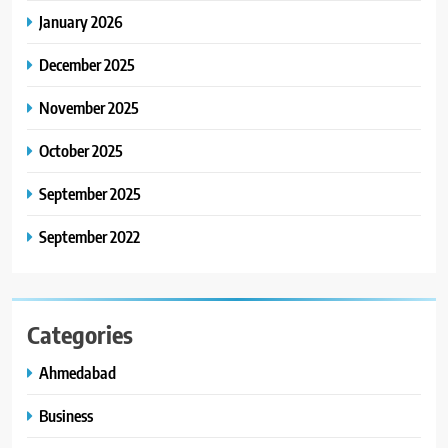
January 2026
8
અમદાવાદમાં ભારે વરસાદ વચ્ચે
December 2025
ફિલ્મ ‘ગેટ સેટ ગો’ની ‘ટીમ
ચિરંજીવી’ માનવતાના કાર્ય માટે
November 2025
AHMEDABAD
CSR
આગળ આવી: ગુલબાઈ ટેકરાના
પ્રભાવિત પરિવારોને ફૂડ પેકેટ્સ
October 2025
અને પીવાના પાણીનું વિતરણ કર્યું
September 2025
September 2022
Categories
Ahmedabad
Business