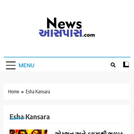
Skip
to
content
MENU
Home
Esha Kansara
Esha Kansara
એક્શન અને ડ્રામાથી ભરપૂર