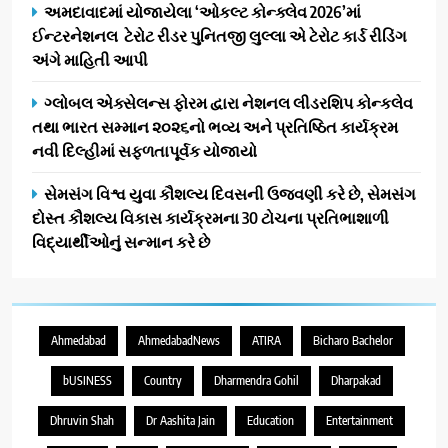
અમદાવાદમાં યોજાયેલા ‘ઓકલ્ટ કોન્ક્લેવ 2026’માં
ઈન્ટરનેશનલ ટેરોટ રીડર પુનિતજી લુલ્લા એ ટેરોટ કાર્ડ રીડિંગ
અંગે માહિતી આપી
ગ્લોબલ એક્સેલન્સ ફોરમ દ્વારા નેશનલ લીડરશિપ કોન્કલેવ
તથા ભારત સમ્માન ૨૦૨૬નો ભવ્ય અને પ્રતિષ્ઠિત કાર્યક્રમ
નવી દિલ્હીમાં સફળતાપૂર્વક યોજાયો
સેમસંગ વિશ્વ યુવા કૌશલ્ય દિવસની ઉજવણી કરે છે, સેમસંગ
દોસ્ત કૌશલ્ય વિકાસ કાર્યક્રમના 30 ટોચના પ્રતિભાશાળી
વિદ્યાર્થીઓનું સન્માન કરે છે
Ahmedabad
AhmedabadNews
ATIRA
Bicharo Bachelor
bUSINESS
Country
Dharmendra Gohil
Dharpakad
Dhruvin Shah
Dr Aashita Jain
Education
Entertainment