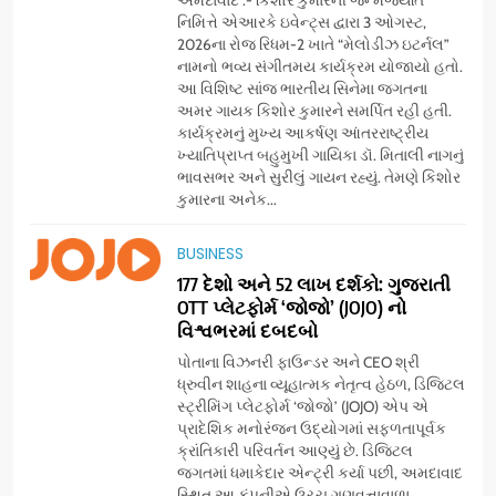
અમદાવાદ :- કિશોર કુમારની જન્મજયંતિ
નિમિત્તે એઆરકે ઇવેન્ટ્સ દ્વારા 3 ઓગસ્ટ,
2026ના રોજ રિધમ-2 ખાતે “મેલોડીઝ ઇટર્નલ”
નામનો ભવ્ય સંગીતમય કાર્યક્રમ યોજાયો હતો.
આ વિશિષ્ટ સાંજ ભારતીય સિનેમા જગતના
અમર ગાયક કિશોર કુમારને સમર્પિત રહી હતી.
કાર્યક્રમનું મુખ્ય આકર્ષણ આંતરરાષ્ટ્રીય
ખ્યાતિપ્રાપ્ત બહુમુખી ગાયિકા ડૉ. મિતાલી નાગનું
ભાવસભર અને સુરીલું ગાયન રહ્યું. તેમણે કિશોર
કુમારના અનેક...
5
BUSINESS
સેમસંગ વિશ્વ યુવા કૌશલ્ય
દિવસની ઉજવણી કરે છે, સેમસંગ
177 દેશો અને 52 લાખ દર્શકો: ગુજરાતી
OTT પ્લેટફોર્મ ‘જોજો’ (JOJO) નો
દોસ્ત કૌશલ્ય વિકાસ કાર્યક્રમના
BUSINESS
CSR
વિશ્વભરમાં દબદબો
30 ટોચના પ્રતિભાશાળી
વિદ્યાર્થીઓનું સન્માન કરે છે
પોતાના વિઝનરી ફાઉન્ડર અને CEO શ્રી
6
ધ્રુવીન શાહના વ્યૂહાત્મક નેતૃત્વ હેઠળ, ડિજિટલ
આયુદા ઓર્ગેનિક્સ દ્વારા
સ્ટ્રીમિંગ પ્લેટફોર્મ ‘જોજો’ (JOJO) એપ એ
ગુજરાતના 5 શહેરોમાં રિટેલ સ્ટોર્સ
પ્રાદેશિક મનોરંજન ઉદ્યોગમાં સફળતાપૂર્વક
ક્રાંતિકારી પરિવર્તન આણ્યું છે. ડિજિટલ
અને ગીર ગાયના વૈદિક વલોણા ઘી-
BUSINESS
જગતમાં ધમાકેદાર એન્ટ્રી કર્યા પછી, અમદાવાદ
દૂધની શુદ્ધ સેવાઓ સાથે વ્યાપક
સ્થિત આ કંપનીએ ઉચ્ચ ગુણવત્તાવાળા