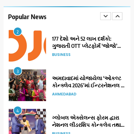
ગુજરાતી OTT પ્લેટફોર્મ ‘જોજો’
(JOJO) નો વિશ્વભરમાં દબદબો
Popular News
BUSINESS
3
અમદાવાદમાં યોજાયેલા ‘ઓકલ્ટ
કોન્ક્લેવ 2026’માં ઈન્ટરનેશનલ
ટેરોટ રીડર પુનિતજી લુલ્લા એ ટેરોટ
AHMEDABAD
કાર્ડ રીડિંગ અંગે માહિતી આપી
4
ગ્લોબલ એક્સેલન્સ ફોરમ દ્વારા
નેશનલ લીડરશિપ કોન્કલેવ તથા
ભારત સમ્માન ૨૦૨૬નો ભવ્ય અને
BUSINESS
પ્રતિષ્ઠિત કાર્યક્રમ નવી દિલ્હીમાં
સફળતાપૂર્વક યોજાયો
5
સેમસંગ વિશ્વ યુવા કૌશલ્ય
દિવસની ઉજવણી કરે છે, સેમસંગ
દોસ્ત કૌશલ્ય વિકાસ કાર્યક્રમના
BUSINESS
CSR