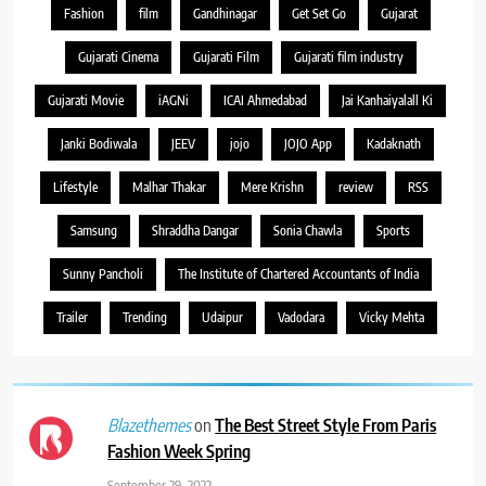
Fashion
film
Gandhinagar
Get Set Go
Gujarat
Gujarati Cinema
Gujarati Film
Gujarati film industry
Gujarati Movie
iAGNi
ICAI Ahmedabad
Jai Kanhaiyalall Ki
Janki Bodiwala
JEEV
jojo
JOJO App
Kadaknath
Lifestyle
Malhar Thakar
Mere Krishn
review
RSS
Samsung
Shraddha Dangar
Sonia Chawla
Sports
Sunny Pancholi
The Institute of Chartered Accountants of India
Trailer
Trending
Udaipur
Vadodara
Vicky Mehta
on
The Best Street Style From Paris
Blazethemes
Fashion Week Spring
September 29, 2022