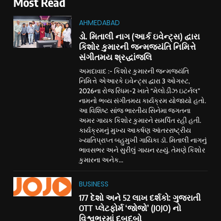
Most Read
AHMEDABAD
ડો. મિતાલી નાગ (આર્ક ઇવેન્ટ્સ) દ્વારા
કિશોર કુમારની જન્મજયંતિ નિમિત્તે
સંગીતમય શ્રદ્ધાંજલિ
અમદાવાદ :- કિશોર કુમારની જન્મજયંતિ
નિમિત્તે એઆરકે ઇવેન્ટ્સ દ્વારા 3 ઓગસ્ટ,
2026ના રોજ રિધમ-2 ખાતે “મેલોડીઝ ઇટર્નલ”
નામનો ભવ્ય સંગીતમય કાર્યક્રમ યોજાયો હતો.
આ વિશિષ્ટ સાંજ ભારતીય સિનેમા જગતના
અમર ગાયક કિશોર કુમારને સમર્પિત રહી હતી.
કાર્યક્રમનું મુખ્ય આકર્ષણ આંતરરાષ્ટ્રીય
ખ્યાતિપ્રાપ્ત બહુમુખી ગાયિકા ડૉ. મિતાલી નાગનું
ભાવસભર અને સુરીલું ગાયન રહ્યું. તેમણે કિશોર
કુમારના અનેક...
BUSINESS
177 દેશો અને 52 લાખ દર્શકો: ગુજરાતી
OTT પ્લેટફોર્મ ‘જોજો’ (JOJO) નો
વિશ્વભરમાં દબદબો