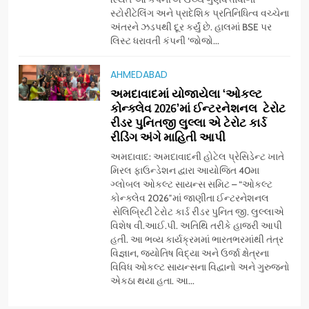
વિસ્તરણ
સ્ટોરીટેલિંગ અને પ્રાદેશિક પ્રતિનિધિત્વ વચ્ચેના
7
અંતરને ઝડપથી દૂર કર્યું છે. હાલમાં BSE પર
‘ગેટ સેટ ગો’ નું પાવર-પેક્ડ ટ્રેલર
લિસ્ટ ધરાવતી કંપની ‘જોજો...
લોન્ચ: 7 ઓગસ્ટે રિલીઝ થઈ રહેલ
આ ફિલ્મમાં હાઇ-ટેક VFX જોવા
ENTERTAINMENT
AHMEDABAD
મળશે
અમદાવાદમાં યોજાયેલા ‘ઓકલ્ટ
કોન્ક્લેવ 2026’માં ઈન્ટરનેશનલ ટેરોટ
8
રીડર પુનિતજી લુલ્લા એ ટેરોટ કાર્ડ
અમદાવાદમાં ભારે વરસાદ વચ્ચે
રીડિંગ અંગે માહિતી આપી
ફિલ્મ ‘ગેટ સેટ ગો’ની ‘ટીમ
ચિરંજીવી’ માનવતાના કાર્ય માટે
અમદાવાદ: અમદાવાદની હોટેલ પ્રેસિડેન્ટ ખાતે
AHMEDABAD
CSR
મિરલ ફાઉન્ડેશન દ્વારા આયોજિત 40મા
આગળ આવી: ગુલબાઈ ટેકરાના
ગ્લોબલ ઓકલ્ટ સાયન્સ સમિટ – “ઓકલ્ટ
પ્રભાવિત પરિવારોને ફૂડ પેકેટ્સ
કોન્ક્લેવ 2026″માં જાણીતા ઈન્ટરનેશનલ
1
અને પીવાના પાણીનું વિતરણ કર્યું
સેલિબ્રિટી ટેરોટ કાર્ડ રીડર પુનિત જી. લુલ્લાએ
ડો. મિતાલી નાગ (આર્ક ઇવેન્ટ્સ)
વિશેષ વી.આઈ.પી. અતિથિ તરીકે હાજરી આપી
દ્વારા કિશોર કુમારની જન્મજયંતિ
હતી. આ ભવ્ય કાર્યક્રમમાં ભારતભરમાંથી તંત્ર
નિમિત્તે સંગીતમય શ્રદ્ધાંજલિ
AHMEDABAD
વિજ્ઞાન, જ્યોતિષ વિદ્યા અને ઉર્જા ક્ષેત્રના
વિવિધ ઓકલ્ટ સાયન્સના વિદ્વાનો અને ગુરુજનો
એકઠા થયા હતા. આ...
2
177 દેશો અને 52 લાખ દર્શકો: