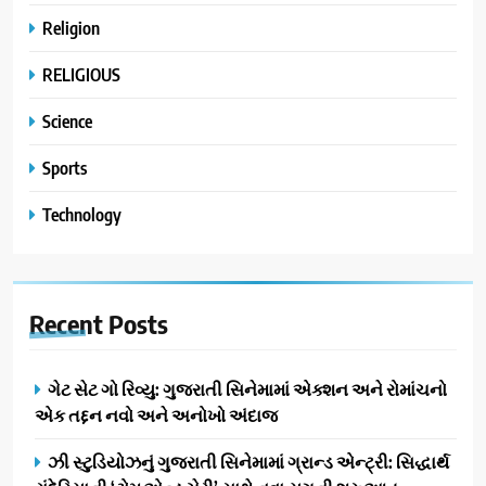
Religion
RELIGIOUS
Science
Sports
Technology
Recent
Posts
ગેટ સેટ ગો રિવ્યુ: ગુજરાતી સિનેમામાં એક્શન અને રોમાંચનો
એક તદ્દન નવો અને અનોખો અંદાજ
ઝી સ્ટુડિયોઝનું ગુજરાતી સિનેમામાં ગ્રાન્ડ એન્ટ્રી: સિદ્ધાર્થ