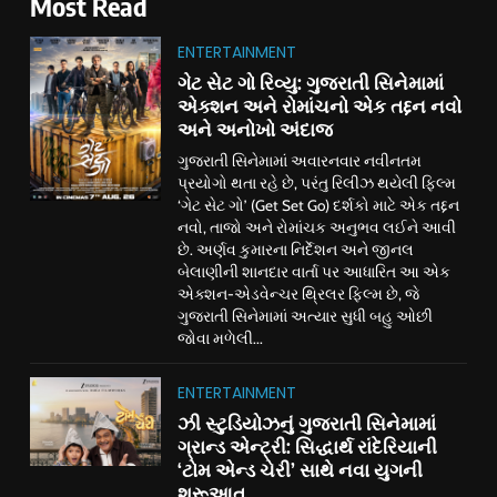
Most Read
ENTERTAINMENT
ગેટ સેટ ગો રિવ્યુ: ગુજરાતી સિનેમામાં
એક્શન અને રોમાંચનો એક તદ્દન નવો
અને અનોખો અંદાજ
ગુજરાતી સિનેમામાં અવારનવાર નવીનતમ
પ્રયોગો થતા રહે છે, પરંતુ રિલીઝ થયેલી ફિલ્મ
‘ગેટ સેટ ગો’ (Get Set Go) દર્શકો માટે એક તદ્દન
નવો, તાજો અને રોમાંચક અનુભવ લઈને આવી
છે. અર્ણવ કુમારના નિર્દેશન અને જીનલ
બેલાણીની શાનદાર વાર્તા પર આધારિત આ એક
એક્શન-એડવેન્ચર થ્રિલર ફિલ્મ છે, જે
ગુજરાતી સિનેમામાં અત્યાર સુધી બહુ ઓછી
જોવા મળેલી...
ENTERTAINMENT
ઝી સ્ટુડિયોઝનું ગુજરાતી સિનેમામાં
ગ્રાન્ડ એન્ટ્રી: સિદ્ધાર્થ રાંદેરિયાની
‘ટોમ એન્ડ ચેરી’ સાથે નવા યુગની
શરૂઆત