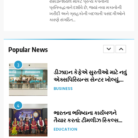
રેસિડેન્શિયલ માર્કેટ પ્રત્યે કંપનીની
એક તદ્દન નવો અને અનોખો
ENTERTAINMENT
પ્રતિબદ્ધતાને દર્શાવે છે, જ્યાં નવા મકાનોની
અંદાજ
ખરીદી અને ગ્રાહકોની બદલાતી પસંદગીઓને
કારણે સંગઠિત...
2
ઝી સ્ટુડિયોઝનું ગુજરાતી સિનેમામાં
ગ્રાન્ડ એન્ટ્રી: સિદ્ધાર્થ રાંદેરિયાની
‘ટોમ એન્ડ ચેરી’ સાથે નવા યુગની
Popular News
ENTERTAINMENT
શરૂઆત
3
ડીઝાઇન કેફેએ સુરતીઓ માટે નવું
એક્સપિરિયન્સ સેન્ટર ખોલ્યું,
ગુજરાતમાં પોતાની હાજરી વધુ
BUSINESS
મજબૂત બનાવી
4
ભારતના ભવિષ્યના કાર્યબળને
તૈયાર કરતાં: ટીમલીઝ સ્કિલ્સ
યુનિવર્સિટીએ 65 સ્નાતકોને ડિગ્રી
EDUCATION
એનાયત કરી