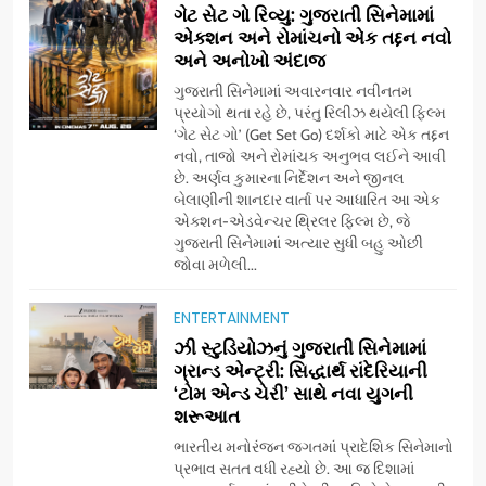
ગેટ સેટ ગો રિવ્યુ: ગુજરાતી સિનેમામાં
એક્શન અને રોમાંચનો એક તદ્દન નવો
અને અનોખો અંદાજ
ગુજરાતી સિનેમામાં અવારનવાર નવીનતમ
પ્રયોગો થતા રહે છે, પરંતુ રિલીઝ થયેલી ફિલ્મ
‘ગેટ સેટ ગો’ (Get Set Go) દર્શકો માટે એક તદ્દન
નવો, તાજો અને રોમાંચક અનુભવ લઈને આવી
છે. અર્ણવ કુમારના નિર્દેશન અને જીનલ
બેલાણીની શાનદાર વાર્તા પર આધારિત આ એક
એક્શન-એડવેન્ચર થ્રિલર ફિલ્મ છે, જે
ગુજરાતી સિનેમામાં અત્યાર સુધી બહુ ઓછી
જોવા મળેલી...
ENTERTAINMENT
5
ઝી સ્ટુડિયોઝનું ગુજરાતી સિનેમામાં
ડો. મિતાલી નાગ (આર્ક ઇવેન્ટ્સ)
ગ્રાન્ડ એન્ટ્રી: સિદ્ધાર્થ રાંદેરિયાની
દ્વારા કિશોર કુમારની જન્મજયંતિ
‘ટોમ એન્ડ ચેરી’ સાથે નવા યુગની
શરૂઆત
નિમિત્તે સંગીતમય શ્રદ્ધાંજલિ
AHMEDABAD
ભારતીય મનોરંજન જગતમાં પ્રાદેશિક સિનેમાનો
પ્રભાવ સતત વધી રહ્યો છે. આ જ દિશામાં
6