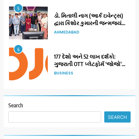
5
ડો. મિતાલી નાગ (આર્ક ઇવેન્ટ્સ)
દ્વારા કિશોર કુમારની જન્મજયંતિ
નિમિત્તે સંગીતમય શ્રદ્ધાંજલિ
AHMEDABAD
6
177 દેશો અને 52 લાખ દર્શકો:
ગુજરાતી OTT પ્લેટફોર્મ ‘જોજો’
(JOJO) નો વિશ્વભરમાં દબદબો
BUSINESS
7
અમદાવાદમાં યોજાયેલા ‘ઓકલ્ટ
કોન્ક્લેવ 2026’માં ઈન્ટરનેશનલ
Search
ટેરોટ રીડર પુનિતજી લુલ્લા એ ટેરોટ
AHMEDABAD
SEARCH
કાર્ડ રીડિંગ અંગે માહિતી આપી
8
ગ્લોબલ એક્સેલન્સ ફોરમ દ્વારા