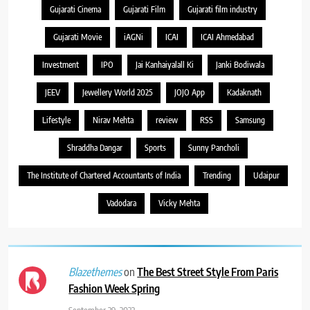
Gujarati Cinema
Gujarati Film
Gujarati film industry
Gujarati Movie
iAGNi
ICAI
ICAI Ahmedabad
Investment
IPO
Jai Kanhaiyalall Ki
Janki Bodiwala
JEEV
Jewellery World 2025
JOJO App
Kadaknath
Lifestyle
Nirav Mehta
review
RSS
Samsung
Shraddha Dangar
Sports
Sunny Pancholi
The Institute of Chartered Accountants of India
Trending
Udaipur
Vadodara
Vicky Mehta
on
The Best Street Style From Paris
Blazethemes
Fashion Week Spring
September 29, 2022