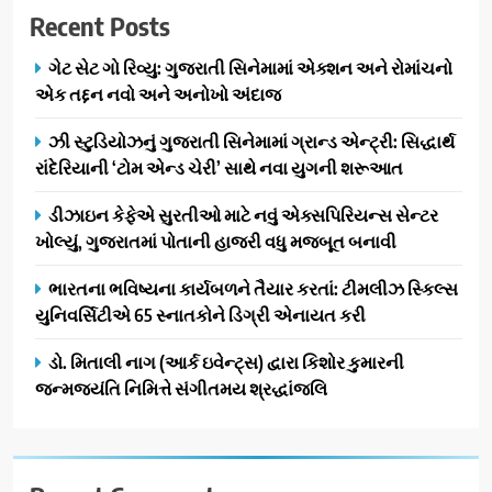
Recent Posts
નેશનલ લીડરશિપ કોન્કલેવ તથા
ભારત સમ્માન ૨૦૨૬નો ભવ્ય અને
BUSINESS
ગેટ સેટ ગો રિવ્યુ: ગુજરાતી સિનેમામાં એક્શન અને રોમાંચનો
પ્રતિષ્ઠિત કાર્યક્રમ નવી દિલ્હીમાં
એક તદ્દન નવો અને અનોખો અંદાજ
સફળતાપૂર્વક યોજાયો
1
ઝી સ્ટુડિયોઝનું ગુજરાતી સિનેમામાં ગ્રાન્ડ એન્ટ્રી: સિદ્ધાર્થ
ગેટ સેટ ગો રિવ્યુ: ગુજરાતી
રાંદેરિયાની ‘ટોમ એન્ડ ચેરી’ સાથે નવા યુગની શરૂઆત
સિનેમામાં એક્શન અને રોમાંચનો
એક તદ્દન નવો અને અનોખો
ENTERTAINMENT
ડીઝાઇન કેફેએ સુરતીઓ માટે નવું એક્સપિરિયન્સ સેન્ટર
અંદાજ
ખોલ્યું, ગુજરાતમાં પોતાની હાજરી વધુ મજબૂત બનાવી
2
ઝી સ્ટુડિયોઝનું ગુજરાતી સિનેમામાં
ભારતના ભવિષ્યના કાર્યબળને તૈયાર કરતાં: ટીમલીઝ સ્કિલ્સ
ગ્રાન્ડ એન્ટ્રી: સિદ્ધાર્થ રાંદેરિયાની
યુનિવર્સિટીએ 65 સ્નાતકોને ડિગ્રી એનાયત કરી
‘ટોમ એન્ડ ચેરી’ સાથે નવા યુગની
ENTERTAINMENT
ડો. મિતાલી નાગ (આર્ક ઇવેન્ટ્સ) દ્વારા કિશોર કુમારની
શરૂઆત
જન્મજયંતિ નિમિત્તે સંગીતમય શ્રદ્ધાંજલિ
3
ડીઝાઇન કેફેએ સુરતીઓ માટે નવું
એક્સપિરિયન્સ સેન્ટર ખોલ્યું,
ગુજરાતમાં પોતાની હાજરી વધુ
BUSINESS