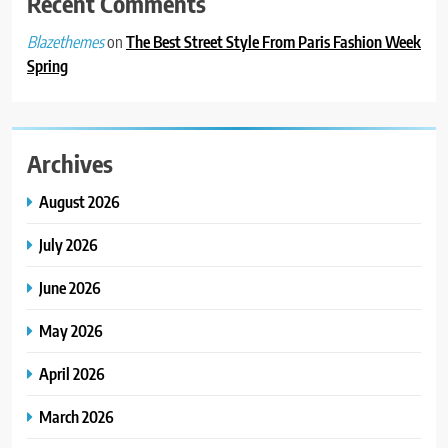
Recent Comments
મજબૂત બનાવી
on
The Best Street Style From Paris Fashion Week
Blazethemes
4
Spring
ભારતના ભવિષ્યના કાર્યબળને
તૈયાર કરતાં: ટીમલીઝ સ્કિલ્સ
યુનિવર્સિટીએ 65 સ્નાતકોને ડિગ્રી
EDUCATION
એનાયત કરી
Archives
5
August 2026
ડો. મિતાલી નાગ (આર્ક ઇવેન્ટ્સ)
દ્વારા કિશોર કુમારની જન્મજયંતિ
July 2026
નિમિત્તે સંગીતમય શ્રદ્ધાંજલિ
AHMEDABAD
June 2026
6
May 2026
177 દેશો અને 52 લાખ દર્શકો:
ગુજરાતી OTT પ્લેટફોર્મ ‘જોજો’
April 2026
(JOJO) નો વિશ્વભરમાં દબદબો
BUSINESS
March 2026