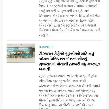
મહત્વપૂર્ણ પગલું ભરીને ઝી સ્ટુડિયોઝે ગુજરાતી
177 દેશો અને 52 લાખ દર્શકો:
ફિલ્મ ઇન્ડસ્ટ્રીમાં પોતાના સત્તાવાર પ્રવેશની
ગુજરાતી OTT પ્લેટફોર્મ ‘જોજો’
જાહેરાત કરી છે. ગુજરાતી રંગભૂમિ અને
સિનેમાના લોકપ્રિય અભિનેતા સિદ્ધાર્થ રાંદેરિયા
(JOJO) નો વિશ્વભરમાં દબદબો
BUSINESS
અભિનીત પારિવારિક મનોરંજન ફિલ્મ ‘ટોમ
એન્ડ ચેરી’ દ્વારા ઝી સ્ટુડિયોઝ હવે ગુજરાતી
સિનેમામાં પોતાની નવી ઇનિંગ્સની શરૂઆત કરી
7
રહ્યું છે....
અમદાવાદમાં યોજાયેલા ‘ઓકલ્ટ
કોન્ક્લેવ 2026’માં ઈન્ટરનેશનલ
BUSINESS
ટેરોટ રીડર પુનિતજી લુલ્લા એ ટેરોટ
AHMEDABAD
ડીઝાઇન કેફેએ સુરતીઓ માટે નવું
કાર્ડ રીડિંગ અંગે માહિતી આપી
એક્સપિરિયન્સ સેન્ટર ખોલ્યું,
ગુજરાતમાં પોતાની હાજરી વધુ મજબૂત
8
બનાવી
ગ્લોબલ એક્સેલન્સ ફોરમ દ્વારા
નેશનલ લીડરશિપ કોન્કલેવ તથા
સુરત, ગુજરાત ૨૦૨૬: ભારતની અગ્રણી હોમ
ભારત સમ્માન ૨૦૨૬નો ભવ્ય અને
ઇન્ટિરિયર બ્રાન્ડ્સમાંની એક એવી
BUSINESS
ડીઝાઇનકેફેએ ઉધના-મગદલ્લા રોડ (પીપલોદ)
પ્રતિષ્ઠિત કાર્યક્રમ નવી દિલ્હીમાં
પર આવેલા હોમલેન્ડ સિટી ખાતે પોતાનું નવું
સફળતાપૂર્વક યોજાયો
એક્સપિરિયન્સ સેન્ટર શરૂ કરીને ગુજરાતમાં
1
પોતાની હાજરીને વધુ મજબૂત બનાવી છે. આ
ગેટ સેટ ગો રિવ્યુ: ગુજરાતી
વિસ્તરણ ભારતના સૌથી ઝડપથી વિકસતા
સિનેમામાં એક્શન અને રોમાંચનો