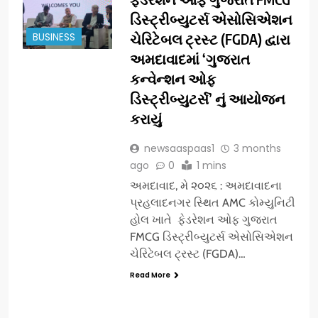
ડિસ્ટ્રીબ્યુટર્સ એસોસિએશન
BUSINESS
ચેરિટેબલ ટ્રસ્ટ (FGDA) દ્વારા
અમદાવાદમાં ‘ગુજરાત
કન્વેન્શન ઓફ
ડિસ્ટ્રીબ્યુટર્સ’ નું આયોજન
કરાયું
newsaaspaas1
3 months
ago
0
1 mins
અમદાવાદ, મે ૨૦૨૬ : અમદાવાદના
પ્રહલાદનગર સ્થિત AMC કોમ્યુનિટી
હોલ ખાતે ફેડરેશન ઓફ ગુજરાત
FMCG ડિસ્ટ્રીબ્યુટર્સ એસોસિએશન
ચેરિટેબલ ટ્રસ્ટ (FGDA)…
Read More