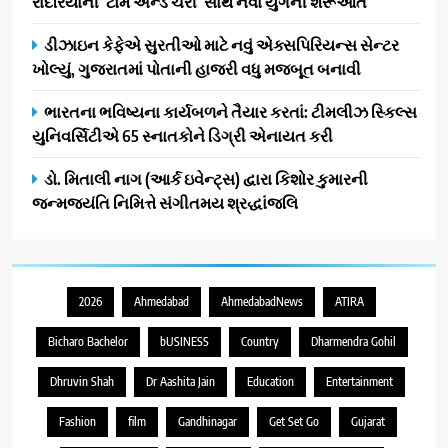
રાંદેરિયાની ‘ટોમ એન્ડ ચેરી’ સાથે નવા યુગની શરૂઆત
ડીઝાઇન કેફેએ સુરતીઓ માટે નવું એક્સપિરિયન્સ સેન્ટર
ખોલ્યું, ગુજરાતમાં પોતાની હાજરી વધુ મજબૂત બનાવી
ભારતના ભવિષ્યના કાર્યબળને તૈયાર કરતાં: ટીમલીઝ સ્કિલ્સ
યુનિવર્સિટીએ 65 સ્નાતકોને ડિગ્રી એનાયત કરી
ડો. મિતાલી નાગ (આર્ક ઇવેન્ટ્સ) દ્વારા કિશોર કુમારની
જન્મજયંતિ નિમિત્તે સંગીતમય શ્રદ્ધાંજલિ
2026
Ahmedabad
AhmedabadNews
ATIRA
Bicharo Bachelor
bUSINESS
Country
Dharmendra Gohil
Dhruvin Shah
Dr Aashita Jain
Education
Entertainment
Fashion
film
Gandhinagar
Get Set Go
Gujarat