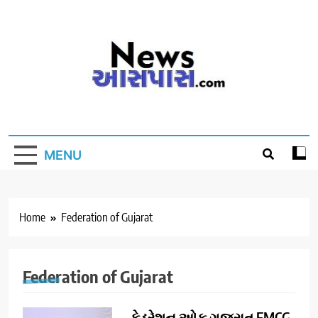
Skip
to
content
MENU
Home
Federation of Gujarat
Federation of Gujarat
ફેડરેશન ઓફ ગુજરાત FMCG