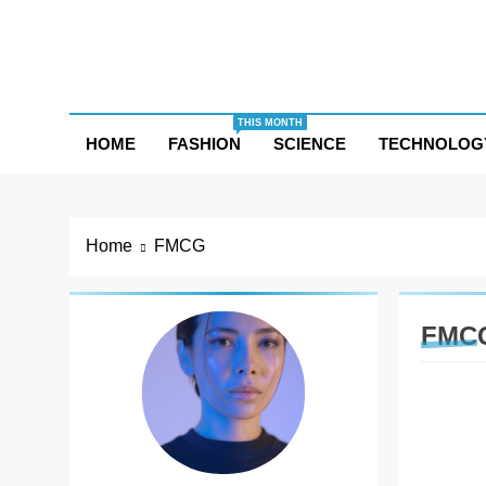
Skip
to
content
THIS MONTH
HOME
FASHION
SCIENCE
TECHNOLOG
Home
FMCG
FMC
BUSIN