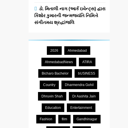
ડો. મિતાલી નાગ (આર્ક ઇવેન્ટ્સ) દ્વારા
કિશોર કુમારની જન્મજયંતિ નિમિત્તે
સંગીતમય શ્રદ્ધાંજલિ
2026
Ahmedabad
AhmedabadNews
ATIRA
Bicharo Bachelor
bUSINESS
Country
Dharmendra Gohil
Dhruvin Shah
Dr Aashita Jain
Education
Entertainment
Fashion
film
Gandhinagar