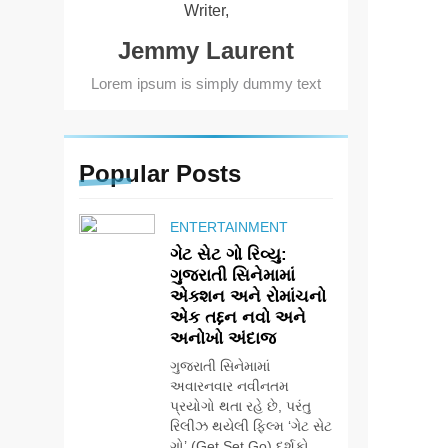
Writer,
Jemmy Laurent
Lorem ipsum is simply dummy text
Popular
Posts
ENTERTAINMENT
ગેટ સેટ ગો રિવ્યુ:
ગુજરાતી સિનેમામાં
એક્શન અને રોમાંચનો
એક તદ્દન નવો અને
અનોખો અંદાજ
ગુજરાતી સિનેમામાં
અવારનવાર નવીનતમ
પ્રયોગો થતા રહે છે, પરંતુ
રિલીઝ થયેલી ફિલ્મ ‘ગેટ સેટ
ગો’ (Get Set Go) દર્શકો