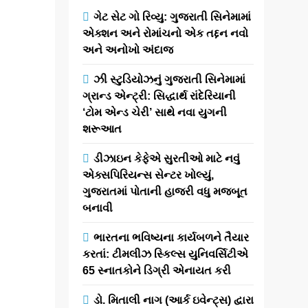
ડિસ્ટ્રીબ્યુટર્સ
ગેટ સેટ ગો રિવ્યુ: ગુજરાતી સિનેમામાં
એસોસિએશન
એક્શન અને રોમાંચનો એક તદ્દન નવો
ચેરિટેબલ
અને અનોખો અંદાજ
ટ્રસ્ટ (FGDA)
દ્વારા
ઝી સ્ટુડિયોઝનું ગુજરાતી સિનેમામાં
ગ્રાન્ડ એન્ટ્રી: સિદ્ધાર્થ રાંદેરિયાની
અમદાવાદમાં
‘ટોમ એન્ડ ચેરી’ સાથે નવા યુગની
‘ગુજરાત
શરૂઆત
કન્વેન્શન ઓફ
ડિસ્ટ્રીબ્યુટર્સ’
ડીઝાઇન કેફેએ સુરતીઓ માટે નવું
નું આયોજન
એક્સપિરિયન્સ સેન્ટર ખોલ્યું,
ગુજરાતમાં પોતાની હાજરી વધુ મજબૂત
કરાયું
બનાવી
ભારતના ભવિષ્યના કાર્યબળને તૈયાર
newsaaspaas1
3
કરતાં: ટીમલીઝ સ્કિલ્સ યુનિવર્સિટીએ
months
65 સ્નાતકોને ડિગ્રી એનાયત કરી
ago
0
1 mins
અમદાવાદ, મે ૨૦૨૬
ડો. મિતાલી નાગ (આર્ક ઇવેન્ટ્સ) દ્વારા