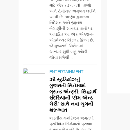
માટે એક તદ્દન નવો, તાજો
અને રોમાંચક અનુભવ લઈને
આવી છે. અર્ણવ કુમારના
નિર્દેશન અને જીનલ
બેલાણીની શાનદાર વાર્તા પર
આધારિત આ એક એક્શન-
એડવેન્ચર થ્રિલર ફિલ્મ છે,
જે ગુજરાતી સિનેમામાં
અત્યાર સુધી બહુ ઓછી
જોવા મળેલી...
ENTERTAINMENT
ઝી સ્ટુડિયોઝનું
ગુજરાતી સિનેમામાં
ગ્રાન્ડ એન્ટ્રી: સિદ્ધાર્થ
રાંદેરિયાની ‘ટોમ એન્ડ
ચેરી’ સાથે નવા યુગની
શરૂઆત
ભારતીય મનોરંજન જગતમાં
પ્રાદેશિક સિનેમાનો પ્રભાવ
સતત વધી રહ્યો છે. આ જ