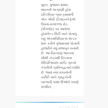
AHMEDABAD
જન્મજયંતિ નિમિત્તે
સુરત, ગુજરાત ૨૦૨૬:
સંગીતમય
ભારતની અગ્રણી હોમ
6
શ્રદ્ધાંજલિ
ઇન્ટિરિયર બ્રાન્ડ્સમાંની
177 દેશો અને 52
એક એવી ડીઝાઇનકેફેએ
લાખ દર્શકો:
ઉધના-મગદલ્લા રોડ
ગુજરાતી OTT
BUSINESS
(પીપલોદ) પર આવેલા
પ્લેટફોર્મ ‘જોજો’
હોમલેન્ડ સિટી ખાતે પોતાનું
(JOJO) નો
નવું એક્સપિરિયન્સ સેન્ટર
7
વિશ્વભરમાં દબદબો
અમદાવાદમાં
શરૂ કરીને ગુજરાતમાં પોતાની
યોજાયેલા ‘ઓકલ્ટ
હાજરીને વધુ મજબૂત બનાવી
છે. આ વિસ્તરણ ભારતના
કોન્ક્લેવ 2026’માં
AHMEDABAD
સૌથી ઝડપથી વિકસતા
ઈન્ટરનેશનલ ટેરોટ
રેસિડેન્શિયલ માર્કેટ પ્રત્યે
રીડર પુનિતજી લુલ્લા
8
કંપનીની પ્રતિબદ્ધતાને દર્શાવે
એ ટેરોટ કાર્ડ રીડિંગ
ગ્લોબલ એક્સેલન્સ
છે, જ્યાં નવા મકાનોની
અંગે માહિતી આપી
ફોરમ દ્વારા નેશનલ
ખરીદી અને ગ્રાહકોની
લીડરશિપ કોન્કલેવ
બદલાતી પસંદગીઓને કારણે
BUSINESS
તથા ભારત સમ્માન
સંગઠિત...
૨૦૨૬નો ભવ્ય અને
1
પ્રતિષ્ઠિત કાર્યક્રમ
ગેટ સેટ ગો રિવ્યુ:
નવી દિલ્હીમાં
ગુજરાતી સિનેમામાં
સફળતાપૂર્વક