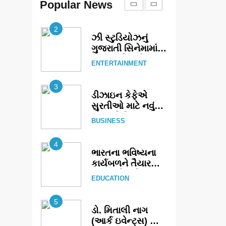
એક્શન અને
Popular News
ENTERTAINMENT
યોજાયો
રોમાંચનો એક તદ્દન
નવો અને અનોખો
2
અંદાજ
ઝી સ્ટુડિયોઝનું
ગુજરાતી સિનેમામાં
ગ્રાન્ડ એન્ટ્રી:
ENTERTAINMENT
સિદ્ધાર્થ રાંદેરિયાની
‘ટોમ એન્ડ ચેરી’
3
સાથે નવા યુગની
ડીઝાઇન કેફેએ
શરૂઆત
સુરતીઓ માટે નવું
એક્સપિરિયન્સ
BUSINESS
સેન્ટર ખોલ્યું,
ગુજરાતમાં પોતાની
4
હાજરી વધુ મજબૂત
ભારતના ભવિષ્યના
બનાવી
કાર્યબળને તૈયાર
કરતાં: ટીમલીઝ
EDUCATION
સ્કિલ્સ
યુનિવર્સિટીએ 65
5
સ્નાતકોને ડિગ્રી
ડો. મિતાલી નાગ
એનાયત કરી
(આર્ક ઇવેન્ટ્સ) દ્વારા