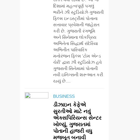
દિશામાં મહત્વપૂર્ણ પગલું
ભરીને ઝી સ્ટુડિયોઝે ગુજરાતી
ફિલ્મ ઇન્ડસ્ટ્રીમાં પોતાના
સત્તાવાર પ્રવેશની જાહેરાત
કરી છે. ગુજરાતી રંગભૂમિ
અને સિનેમાના લોકપ્રિય
અભિનેતા સિદ્ધાર્થ રાંદેરિયા
અભિનીત પારિવારિક
મનોરંજન ફિલ્મ ‘ટોમ એન્ડ
ચેરી’ દ્વારા ઝી સ્ટુડિયોઝ હવે
ગુજરાતી સિનેમામાં પોતાની
નવી ઇનિંગ્સની શરૂઆત કરી
રહ્યું છે....
BUSINESS
ડીઝાઇન કેફેએ
સુરતીઓ માટે નવું
એક્સપિરિયન્સ સેન્ટર
5
ખોલ્યું, ગુજરાતમાં
ડો. મિતાલી નાગ
પોતાની હાજરી વધુ
(આર્ક ઇવેન્ટ્સ) દ્વારા
મજબૂત બનાવી
કિશોર કુમારની