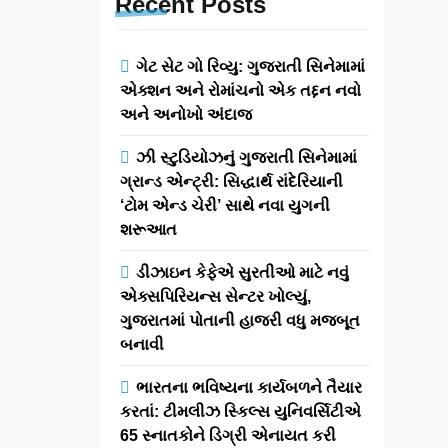
Recent
Posts
ગેટ સેટ ગો રિવ્યુ: ગુજરાતી સિનેમામાં
એક્શન અને રોમાંચનો એક તદ્દન નવો
અને અનોખો અંદાજ
ઝી સ્ટુડિયોઝનું ગુજરાતી સિનેમામાં
ગ્રાન્ડ એન્ટ્રી: સિદ્ધાર્થ રાંદેરિયાની
‘ટોમ એન્ડ ચેરી’ સાથે નવા યુગની
શરૂઆત
ડીઝાઇન કેફેએ સુરતીઓ માટે નવું
એક્સપિરિયન્સ સેન્ટર ખોલ્યું,
ગુજરાતમાં પોતાની હાજરી વધુ મજબૂત
બનાવી
ભારતના ભવિષ્યના કાર્યબળને તૈયાર
કરતાં: ટીમલીઝ સ્કિલ્સ યુનિવર્સિટીએ
65 સ્નાતકોને ડિગ્રી એનાયત કરી