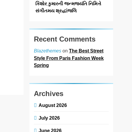
: અમદાવાદના
કિશોર કુમારની જન્મજયંતિ નિમિત્તે
પ્રહલાદનગર
સંગીતમય શ્રદ્ધાંજલિ
સ્થિત AMC
કોમ્યુનિટી હોલ
ખાતે ફેડરેશન ઓફ
ગુજરાત FMCG
Recent Comments
ડિસ્ટ્રીબ્યુટર્સ
એસોસિએશન
on
The Best Street
Blazethemes
ચેરિટેબલ ટ્રસ્ટ
Style From Paris Fashion Week
(FGDA)…
Spring
Read More
Archives
August 2026
July 2026
June 2026