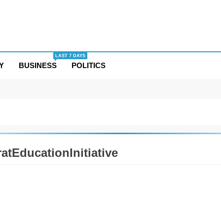
LAST 7 DAYS
Y
BUSINESS
POLITICS
atEducationInitiative
DABAD