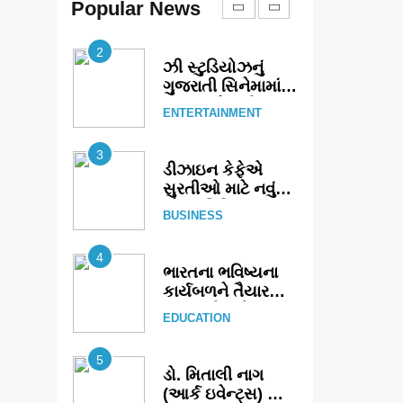
એક્શન અને
Popular News
ENTERTAINMENT
યોજાયો
રોમાંચનો એક તદ્દન
નવો અને અનોખો
2
અંદાજ
ઝી સ્ટુડિયોઝનું
ગુજરાતી સિનેમામાં
ગ્રાન્ડ એન્ટ્રી:
ENTERTAINMENT
સિદ્ધાર્થ રાંદેરિયાની
‘ટોમ એન્ડ ચેરી’
3
સાથે નવા યુગની
ડીઝાઇન કેફેએ
શરૂઆત
સુરતીઓ માટે નવું
એક્સપિરિયન્સ
BUSINESS
સેન્ટર ખોલ્યું,
ગુજરાતમાં પોતાની
4
હાજરી વધુ મજબૂત
ભારતના ભવિષ્યના
બનાવી
કાર્યબળને તૈયાર
કરતાં: ટીમલીઝ
EDUCATION
સ્કિલ્સ
યુનિવર્સિટીએ 65
5
સ્નાતકોને ડિગ્રી
ડો. મિતાલી નાગ
એનાયત કરી
(આર્ક ઇવેન્ટ્સ) દ્વારા