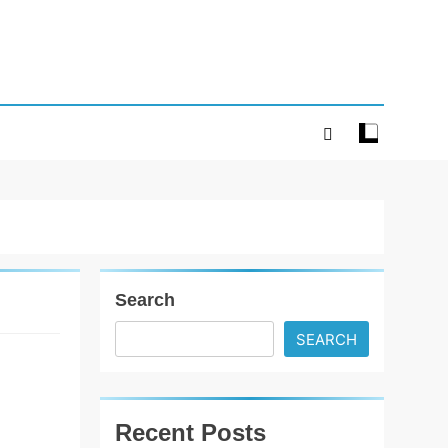
Search
SEARCH
ડિવાઈન ચાઈલ્ડ
ઇન્ટરનેશનલ
સ્કુલ, અમદાવાદ
Recent Posts