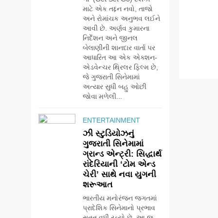
માટે એક તદ્દન નવો, તાજો
અને રોમાંચક અનુભવ લઈને
આવી છે. અર્ણવ કુમારના
નિર્દેશન અને જીનલ
બેલાણીની શાનદાર વાર્તા પર
આધારિત આ એક એક્શન-
એડવેન્ચર થ્રિલર ફિલ્મ છે,
જે ગુજરાતી સિનેમામાં
અત્યાર સુધી બહુ ઓછી
જોવા મળેલી...
ENTERTAINMENT
ઝી સ્ટુડિયોઝનું
ગુજરાતી સિનેમામાં
ગ્રાન્ડ એન્ટ્રી: સિદ્ધાર્થ
રાંદેરિયાની ‘ટોમ એન્ડ
ચેરી’ સાથે નવા યુગની
શરૂઆત
ભારતીય મનોરંજન જગતમાં
પ્રાદેશિક સિનેમાનો પ્રભાવ
સતત વધી રહ્યો છે. આ જ