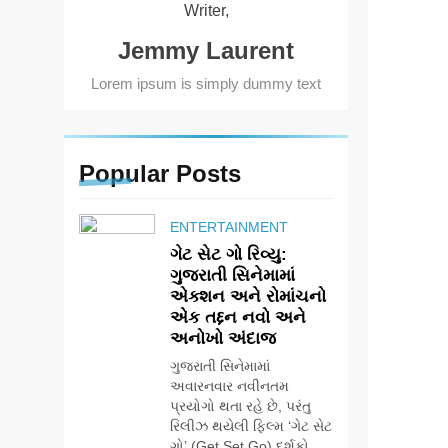
Writer,
Jemmy Laurent
Lorem ipsum is simply dummy text
Popular
Posts
ENTERTAINMENT
ગેટ સેટ ગો રિવ્યુ:
ગુજરાતી સિનેમામાં
એક્શન અને રોમાંચનો
એક તદ્દન નવો અને
અનોખો અંદાજ
ગુજરાતી સિનેમામાં
અવારનવાર નવીનતમ
પ્રયોગો થતા રહે છે, પરંતુ
રિલીઝ થયેલી ફિલ્મ ‘ગેટ સેટ
ગો’ (Get Set Go) દર્શકો