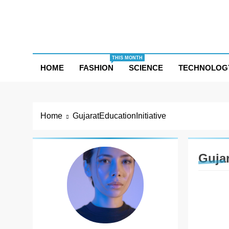
Skip
to
content
THIS MONTH
HOME
FASHION
SCIENCE
TECHNOLOG
Home
GujaratEducationInitiative
Gujar
AHME