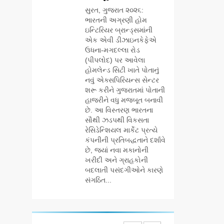
AHMEDABAD
જન્મજયંતિ નિમિત્તે
સુરત, ગુજરાત ૨૦૨૬:
સંગીતમય
ભારતની અગ્રણી હોમ
6
શ્રદ્ધાંજલિ
ઇન્ટિરિયર બ્રાન્ડ્સમાંની
177 દેશો અને 52
એક એવી ડીઝાઇનકેફેએ
લાખ દર્શકો:
ઉધના-મગદલ્લા રોડ
ગુજરાતી OTT
BUSINESS
(પીપલોદ) પર આવેલા
પ્લેટફોર્મ ‘જોજો’
હોમલેન્ડ સિટી ખાતે પોતાનું
(JOJO) નો
નવું એક્સપિરિયન્સ સેન્ટર
7
વિશ્વભરમાં દબદબો
અમદાવાદમાં
શરૂ કરીને ગુજરાતમાં પોતાની
યોજાયેલા ‘ઓકલ્ટ
હાજરીને વધુ મજબૂત બનાવી
છે. આ વિસ્તરણ ભારતના
કોન્ક્લેવ 2026’માં
AHMEDABAD
સૌથી ઝડપથી વિકસતા
ઈન્ટરનેશનલ ટેરોટ
રેસિડેન્શિયલ માર્કેટ પ્રત્યે
રીડર પુનિતજી લુલ્લા
8
કંપનીની પ્રતિબદ્ધતાને દર્શાવે
એ ટેરોટ કાર્ડ રીડિંગ
ગ્લોબલ એક્સેલન્સ
છે, જ્યાં નવા મકાનોની
અંગે માહિતી આપી
ફોરમ દ્વારા નેશનલ
ખરીદી અને ગ્રાહકોની
લીડરશિપ કોન્કલેવ
બદલાતી પસંદગીઓને કારણે
BUSINESS
તથા ભારત સમ્માન
સંગઠિત...
૨૦૨૬નો ભવ્ય અને
1
પ્રતિષ્ઠિત કાર્યક્રમ
ગેટ સેટ ગો રિવ્યુ:
નવી દિલ્હીમાં
ગુજરાતી સિનેમામાં
સફળતાપૂર્વક