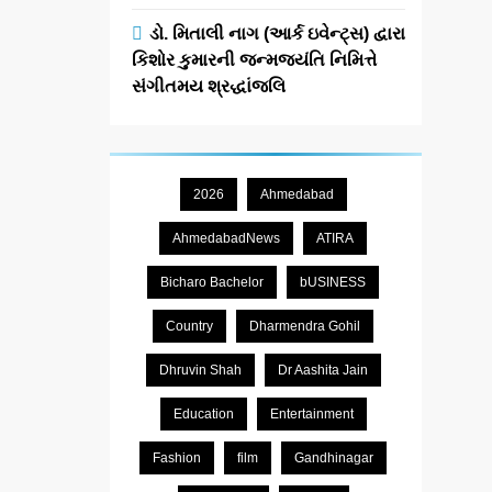
ડો. મિતાલી નાગ (આર્ક ઇવેન્ટ્સ) દ્વારા
કિશોર કુમારની જન્મજયંતિ નિમિત્તે
સંગીતમય શ્રદ્ધાંજલિ
2026
Ahmedabad
AhmedabadNews
ATIRA
Bicharo Bachelor
bUSINESS
Country
Dharmendra Gohil
Dhruvin Shah
Dr Aashita Jain
Education
Entertainment
Fashion
film
Gandhinagar