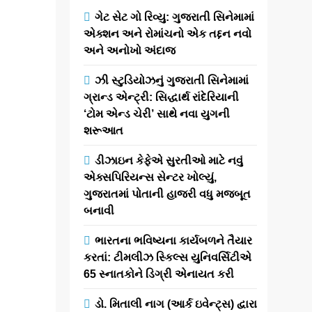
ખાતે યુથ
ગેટ સેટ ગો રિવ્યુ: ગુજરાતી સિનેમામાં
માઈન્ડમાં
એક્શન અને રોમાંચનો એક તદ્દન નવો
ઇનોવેશન લાવવા
અને અનોખો અંદાજ
માટે “સ્ટાર્ટઅપ
યુ આઈડિયા
ઝી સ્ટુડિયોઝનું ગુજરાતી સિનેમામાં
ગ્રાન્ડ એન્ટ્રી: સિદ્ધાર્થ રાંદેરિયાની
હેકાથોન”નું
‘ટોમ એન્ડ ચેરી’ સાથે નવા યુગની
આયોજન કરાયું
શરૂઆત
ડીઝાઇન કેફેએ સુરતીઓ માટે નવું
newsaaspaas1
10
એક્સપિરિયન્સ સેન્ટર ખોલ્યું,
months
ગુજરાતમાં પોતાની હાજરી વધુ મજબૂત
ago
0
1 mins
બનાવી
સ્ટાર્ટઅપ યુ
આઈડિયા હેકાથોન,
ભારતના ભવિષ્યના કાર્યબળને તૈયાર
યુવા ઈનોવેટર્સને
કરતાં: ટીમલીઝ સ્કિલ્સ યુનિવર્સિટીએ
પ્રેરણા આપવા માટે
65 સ્નાતકોને ડિગ્રી એનાયત કરી
રચાયેલ પ્લેટફોર્મ,
15 અને 16
ડો. મિતાલી નાગ (આર્ક ઇવેન્ટ્સ) દ્વારા