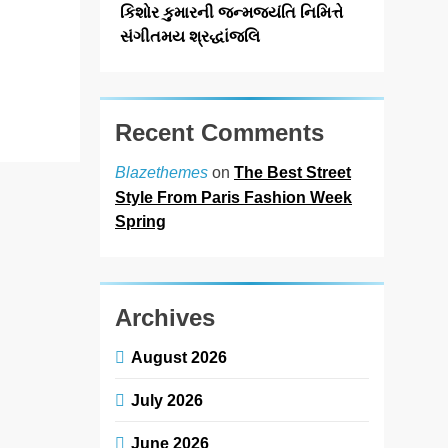
ઓક્ટોબર, 2025ના
કિશોર કુમારની જન્મજયંતિ નિમિત્તે
રોજ ડિવાઈન ચાઈલ્ડ
સંગીતમય શ્રદ્ધાંજલિ
ઈન્ટરનેશનલ…
Read More
Recent Comments
on
The Best Street
Blazethemes
Style From Paris Fashion Week
Spring
Archives
August 2026
July 2026
June 2026