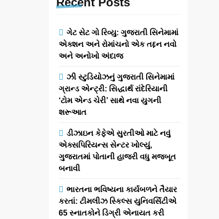
Recent
Posts
ગેટ સેટ ગો રિવ્યુ: ગુજરાતી સિનેમામાં
એક્શન અને રોમાંચનો એક તદ્દન નવો
અને અનોખો અંદાજ
ઝી સ્ટુડિયોઝનું ગુજરાતી સિનેમામાં
ગ્રાન્ડ એન્ટ્રી: સિદ્ધાર્થ રાંદેરિયાની
‘ટોમ એન્ડ ચેરી’ સાથે નવા યુગની
શરૂઆત
ડીઝાઇન કેફેએ સુરતીઓ માટે નવું
એક્સપિરિયન્સ સેન્ટર ખોલ્યું,
ગુજરાતમાં પોતાની હાજરી વધુ મજબૂત
બનાવી
ભારતના ભવિષ્યના કાર્યબળને તૈયાર
કરતાં: ટીમલીઝ સ્કિલ્સ યુનિવર્સિટીએ
65 સ્નાતકોને ડિગ્રી એનાયત કરી