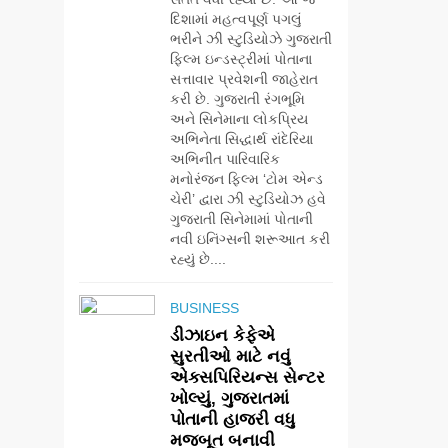
દિશામાં મહત્વપૂર્ણ પગલું
ભરીને ઝી સ્ટુડિયોઝે ગુજરાતી
ફિલ્મ ઇન્ડસ્ટ્રીમાં પોતાના
સત્તાવાર પ્રવેશની જાહેરાત
કરી છે. ગુજરાતી રંગભૂમિ
અને સિનેમાના લોકપ્રિય
અભિનેતા સિદ્ધાર્થ રાંદેરિયા
અભિનીત પારિવારિક
મનોરંજન ફિલ્મ ‘ટોમ એન્ડ
ચેરી’ દ્વારા ઝી સ્ટુડિયોઝ હવે
ગુજરાતી સિનેમામાં પોતાની
નવી ઇનિંગ્સની શરૂઆત કરી
રહ્યું છે....
BUSINESS
ડીઝાઇન કેફેએ
સુરતીઓ માટે નવું
એક્સપિરિયન્સ સેન્ટર
5
ખોલ્યું, ગુજરાતમાં
ડો. મિતાલી નાગ
પોતાની હાજરી વધુ
(આર્ક ઇવેન્ટ્સ) દ્વારા
મજબૂત બનાવી
કિશોર કુમારની