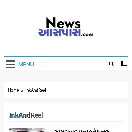
Skip
to
content
MENU
Home
InkAndReel
InkAndReel
અમદાવાદ ઇન્ટરનેશનલ