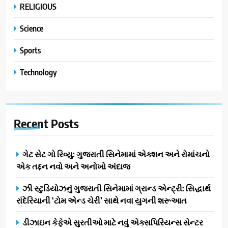
RELIGIOUS
Science
Sports
Technology
Recent
Posts
ગેટ સેટ ગો રિવ્યુ: ગુજરાતી સિનેમામાં એક્શન અને રોમાંચનો
એક તદ્દન નવો અને અનોખો અંદાજ
ઝી સ્ટુડિયોઝનું ગુજરાતી સિનેમામાં ગ્રાન્ડ એન્ટ્રી: સિદ્ધાર્થ
રાંદેરિયાની ‘ટોમ એન્ડ ચેરી’ સાથે નવા યુગની શરૂઆત
ડીઝાઇન કેફેએ સુરતીઓ માટે નવું એક્સપિરિયન્સ સેન્ટર