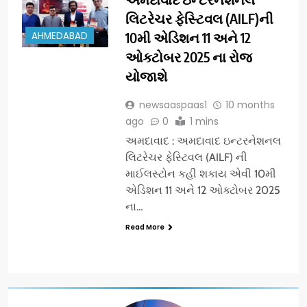
લિટરેચર ફેસ્ટિવલ (AILF)ની
AHMEDABAD
10મી એડિશન 11 અને 12
ઓક્ટોબર 2025 ના રોજ
યોજાશે
newsaaspaas1
10 months
ago
0
1 mins
અમદાવાદ : અમદાવાદ ઇન્ટરનેશનલ
લિટરેચર ફેસ્ટિવલ (AILF) ની
માઈલસ્ટોન કહી શકાય એવી 10મી
એડિશન 11 અને 12 ઓક્ટોબર 2025
ના…
Read More