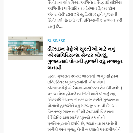
સિનેમાના લોકપ્રિય અભિનેતા સિદ્ધાર્થ રાંદેરિયા
(JOJO) નો વિશ્વભરમાં દબદબો
BUSINESS
અભિનીત પારિવારિક મનોરંજન ફિલ્મ ‘ટોમ
એન્ડ ચેરી’ દ્વારા ઝી સ્ટુડિયોઝ હવે ગુજરાતી
સિનેમામાં પોતાની નવી ઇનિંગ્સની શરૂઆત કરી
7
રહ્યું છે....
અમદાવાદમાં યોજાયેલા ‘ઓકલ્ટ
કોન્ક્લેવ 2026’માં ઈન્ટરનેશનલ
BUSINESS
ટેરોટ રીડર પુનિતજી લુલ્લા એ ટેરોટ
AHMEDABAD
ડીઝાઇન કેફેએ સુરતીઓ માટે નવું
કાર્ડ રીડિંગ અંગે માહિતી આપી
એક્સપિરિયન્સ સેન્ટર ખોલ્યું,
ગુજરાતમાં પોતાની હાજરી વધુ મજબૂત
8
બનાવી
ગ્લોબલ એક્સેલન્સ ફોરમ દ્વારા
નેશનલ લીડરશિપ કોન્કલેવ તથા
સુરત, ગુજરાત ૨૦૨૬: ભારતની અગ્રણી હોમ
ભારત સમ્માન ૨૦૨૬નો ભવ્ય અને
ઇન્ટિરિયર બ્રાન્ડ્સમાંની એક એવી
BUSINESS
ડીઝાઇનકેફેએ ઉધના-મગદલ્લા રોડ (પીપલોદ)
પ્રતિષ્ઠિત કાર્યક્રમ નવી દિલ્હીમાં
પર આવેલા હોમલેન્ડ સિટી ખાતે પોતાનું નવું
સફળતાપૂર્વક યોજાયો
એક્સપિરિયન્સ સેન્ટર શરૂ કરીને ગુજરાતમાં
1
પોતાની હાજરીને વધુ મજબૂત બનાવી છે. આ
ગેટ સેટ ગો રિવ્યુ: ગુજરાતી
વિસ્તરણ ભારતના સૌથી ઝડપથી વિકસતા
સિનેમામાં એક્શન અને રોમાંચનો
રેસિડેન્શિયલ માર્કેટ પ્રત્યે કંપનીની
એક તદ્દન નવો અને અનોખો
ENTERTAINMENT
પ્રતિબદ્ધતાને દર્શાવે છે, જ્યાં નવા મકાનોની
અંદાજ
ખરીદી અને ગ્રાહકોની બદલાતી પસંદગીઓને