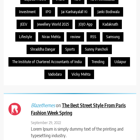
Investment
IPO
Jai Kanhaiyalall Ki
Janki Bodiwala
JEEV
Jewellery World 2025
JOJO App
Kadaknath
Lifestyle
Nirav Mehta
review
RSS
Samsung
Shraddha Dangar
Sports
Sunny Pancholi
The Institute of Chartered Accountants of India
Trending
Udaipur
Vadodara
Vicky Mehta
on
The Best Street Style From Paris
Blazethemes
Fashion Week Spring
September 29, 2022
Lorem Ipsum is simply dummy text of the printing and
typesetting industry.