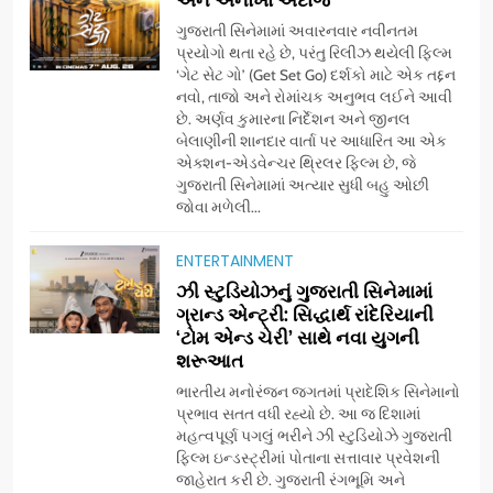
ગુજરાતી સિનેમામાં અવારનવાર નવીનતમ
પ્રયોગો થતા રહે છે, પરંતુ રિલીઝ થયેલી ફિલ્મ
‘ગેટ સેટ ગો’ (Get Set Go) દર્શકો માટે એક તદ્દન
નવો, તાજો અને રોમાંચક અનુભવ લઈને આવી
છે. અર્ણવ કુમારના નિર્દેશન અને જીનલ
બેલાણીની શાનદાર વાર્તા પર આધારિત આ એક
એક્શન-એડવેન્ચર થ્રિલર ફિલ્મ છે, જે
ગુજરાતી સિનેમામાં અત્યાર સુધી બહુ ઓછી
જોવા મળેલી...
ENTERTAINMENT
5
ઝી સ્ટુડિયોઝનું ગુજરાતી સિનેમામાં
ડો. મિતાલી નાગ (આર્ક ઇવેન્ટ્સ)
ગ્રાન્ડ એન્ટ્રી: સિદ્ધાર્થ રાંદેરિયાની
દ્વારા કિશોર કુમારની જન્મજયંતિ
‘ટોમ એન્ડ ચેરી’ સાથે નવા યુગની
શરૂઆત
નિમિત્તે સંગીતમય શ્રદ્ધાંજલિ
AHMEDABAD
ભારતીય મનોરંજન જગતમાં પ્રાદેશિક સિનેમાનો
પ્રભાવ સતત વધી રહ્યો છે. આ જ દિશામાં
6
મહત્વપૂર્ણ પગલું ભરીને ઝી સ્ટુડિયોઝે ગુજરાતી
177 દેશો અને 52 લાખ દર્શકો:
ફિલ્મ ઇન્ડસ્ટ્રીમાં પોતાના સત્તાવાર પ્રવેશની
ગુજરાતી OTT પ્લેટફોર્મ ‘જોજો’
જાહેરાત કરી છે. ગુજરાતી રંગભૂમિ અને