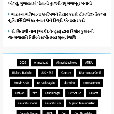
ખોલ્યું, ગુજરાતમાં પોતાની હાજરી વધુ મજબૂત બનાવી
ભારતના ભવિષ્યના કાર્યબળને તૈયાર કરતાં: ટીમલીઝ સ્કિલ્સ
યુનિવર્સિટીએ 65 સ્નાતકોને ડિગ્રી એનાયત કરી
ડો. મિતાલી નાગ (આર્ક ઇવેન્ટ્સ) દ્વારા કિશોર કુમારની
જન્મજયંતિ નિમિત્તે સંગીતમય શ્રદ્ધાંજલિ
2026
Ahmedabad
AhmedabadNews
ATIRA
Bicharo Bachelor
bUSINESS
Country
Dharmendra Gohil
Dhruvin Shah
Dr Aashita Jain
Education
Entertainment
Fashion
film
Gandhinagar
Get Set Go
Gujarat
Gujarati Cinema
Gujarati Film
Gujarati film industry
Gujarati Movie
iAGNi
ICAI
ICAI Ahmedabad