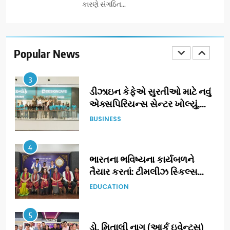
કારણે સંગઠિત...
2
ઝી સ્ટુડિયોઝનું ગુજરાતી સિનેમામાં
ગ્રાન્ડ એન્ટ્રી: સિદ્ધાર્થ રાંદેરિયાની
‘ટોમ એન્ડ ચેરી’ સાથે નવા યુગની
Popular News
ENTERTAINMENT
શરૂઆત
3
ડીઝાઇન કેફેએ સુરતીઓ માટે નવું
એક્સપિરિયન્સ સેન્ટર ખોલ્યું,
ગુજરાતમાં પોતાની હાજરી વધુ
BUSINESS
મજબૂત બનાવી
4
ભારતના ભવિષ્યના કાર્યબળને
તૈયાર કરતાં: ટીમલીઝ સ્કિલ્સ
યુનિવર્સિટીએ 65 સ્નાતકોને ડિગ્રી
EDUCATION
એનાયત કરી
5
ડો. મિતાલી નાગ (આર્ક ઇવેન્ટ્સ)