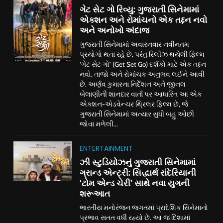
ગેટ સેટ ગો રિવ્યુ: ગુજરાતી સિનેમામાં
એક્શન અને રોમાંચનો એક તદ્દન નવો
અને અનોખો અંદાજ
ગુજરાતી સિનેમામાં અવારનવાર નવીનતમ
પ્રયોગો થતા રહે છે, પરંતુ રિલીઝ થયેલી ફિલ્મ
‘ગેટ સેટ ગો’ (Get Set Go) દર્શકો માટે એક તદ્દન
નવો, તાજો અને રોમાંચક અનુભવ લઈને આવી
છે. અર્ણવ કુમારના નિર્દેશન અને જીનલ
બેલાણીની શાનદાર વાર્તા પર આધારિત આ એક
એક્શન-એડવેન્ચર થ્રિલર ફિલ્મ છે, જે
ગુજરાતી સિનેમામાં અત્યાર સુધી બહુ ઓછી
જોવા મળેલી...
ENTERTAINMENT
ઝી સ્ટુડિયોઝનું ગુજરાતી સિનેમામાં
ગ્રાન્ડ એન્ટ્રી: સિદ્ધાર્થ રાંદેરિયાની
‘ટોમ એન્ડ ચેરી’ સાથે નવા યુગની
શરૂઆત
ભારતીય મનોરંજન જગતમાં પ્રાદેશિક સિનેમાનો
પ્રભાવ સતત વધી રહ્યો છે. આ જ દિશામાં