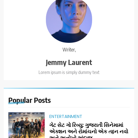
Writer,
Jemmy Laurent
Lorem ipsum is simply dummy text
Popular
Posts
ENTERTAINMENT
ગેટ સેટ ગો રિવ્યુ: ગુજરાતી સિનેમામાં
એક્શન અને રોમાંચનો એક તદ્દન નવો
અને અનોખો અંદાજ