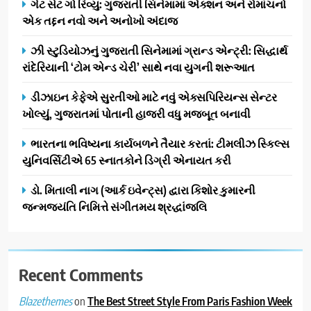
ગેટ સેટ ગો રિવ્યુ: ગુજરાતી સિનેમામાં એક્શન અને રોમાંચનો
પ્રતિષ્ઠિત કાર્યક્રમ નવી દિલ્હીમાં
એક તદ્દન નવો અને અનોખો અંદાજ
સફળતાપૂર્વક યોજાયો
1
ઝી સ્ટુડિયોઝનું ગુજરાતી સિનેમામાં ગ્રાન્ડ એન્ટ્રી: સિદ્ધાર્થ
ગેટ સેટ ગો રિવ્યુ: ગુજરાતી
રાંદેરિયાની ‘ટોમ એન્ડ ચેરી’ સાથે નવા યુગની શરૂઆત
સિનેમામાં એક્શન અને રોમાંચનો
એક તદ્દન નવો અને અનોખો
ENTERTAINMENT
ડીઝાઇન કેફેએ સુરતીઓ માટે નવું એક્સપિરિયન્સ સેન્ટર
અંદાજ
ખોલ્યું, ગુજરાતમાં પોતાની હાજરી વધુ મજબૂત બનાવી
2
ઝી સ્ટુડિયોઝનું ગુજરાતી સિનેમામાં
ભારતના ભવિષ્યના કાર્યબળને તૈયાર કરતાં: ટીમલીઝ સ્કિલ્સ
ગ્રાન્ડ એન્ટ્રી: સિદ્ધાર્થ રાંદેરિયાની
યુનિવર્સિટીએ 65 સ્નાતકોને ડિગ્રી એનાયત કરી
‘ટોમ એન્ડ ચેરી’ સાથે નવા યુગની
ENTERTAINMENT
ડો. મિતાલી નાગ (આર્ક ઇવેન્ટ્સ) દ્વારા કિશોર કુમારની
શરૂઆત
જન્મજયંતિ નિમિત્તે સંગીતમય શ્રદ્ધાંજલિ
3
ડીઝાઇન કેફેએ સુરતીઓ માટે નવું
એક્સપિરિયન્સ સેન્ટર ખોલ્યું,
ગુજરાતમાં પોતાની હાજરી વધુ
Recent Comments
BUSINESS
મજબૂત બનાવી
on
The Best Street Style From Paris Fashion Week
Blazethemes
4