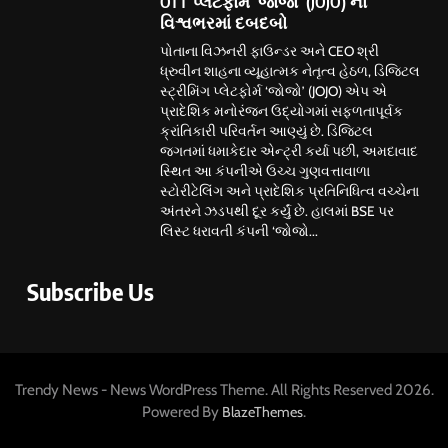
OTT પ્લેટફોર્મ ‘જોજો’ (JOJO) નો
વિશ્વભરમાં દબદબો
પોતાના વિઝનરી ફાઉન્ડર અને CEO શ્રી
ધ્રુવીન શાહના વ્યૂહાત્મક નેતૃત્વ હેઠળ, ડિજિટલ
સ્ટ્રીમિંગ પ્લેટફોર્મ ‘જોજો’ (JOJO) એપ એ
પ્રાદેશિક મનોરંજન ઉદ્યોગમાં સફળતાપૂર્વક
ક્રાંતિકારી પરિવર્તન આણ્યું છે. ડિજિટલ
જગતમાં ધમાકેદાર એન્ટ્રી કર્યા પછી, અમદાવાદ
સ્થિત આ કંપનીએ ઉચ્ચ ગુણવત્તાવાળા
સ્ટોરીટેલિંગ અને પ્રાદેશિક પ્રતિનિધિત્વ વચ્ચેના
અંતરને ઝડપથી દૂર કર્યું છે. હાલમાં BSE પર
લિસ્ટ ધરાવતી કંપની ‘જોજો...
Subscribe Us
Trendy News - News WordPress Theme. All Rights Reserved 2026.
Powered By
.
BlazeThemes