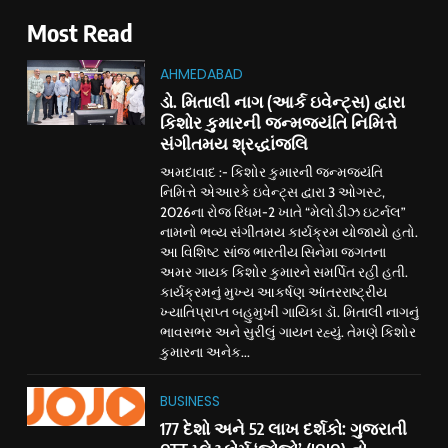
Most Read
AHMEDABAD
ડો. મિતાલી નાગ (આર્ક ઇવેન્ટ્સ) દ્વારા
કિશોર કુમારની જન્મજયંતિ નિમિત્તે
સંગીતમય શ્રદ્ધાંજલિ
અમદાવાદ :- કિશોર કુમારની જન્મજયંતિ
નિમિત્તે એઆરકે ઇવેન્ટ્સ દ્વારા 3 ઓગસ્ટ,
2026ના રોજ રિધમ-2 ખાતે “મેલોડીઝ ઇટર્નલ”
નામનો ભવ્ય સંગીતમય કાર્યક્રમ યોજાયો હતો.
આ વિશિષ્ટ સાંજ ભારતીય સિનેમા જગતના
અમર ગાયક કિશોર કુમારને સમર્પિત રહી હતી.
કાર્યક્રમનું મુખ્ય આકર્ષણ આંતરરાષ્ટ્રીય
ખ્યાતિપ્રાપ્ત બહુમુખી ગાયિકા ડૉ. મિતાલી નાગનું
ભાવસભર અને સુરીલું ગાયન રહ્યું. તેમણે કિશોર
કુમારના અનેક...
BUSINESS
177 દેશો અને 52 લાખ દર્શકો: ગુજરાતી