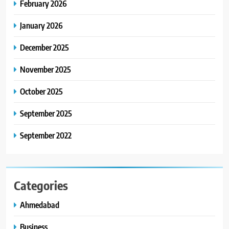
ENTERTAINMENT
February 2026
મળશે
January 2026
8
અમદાવાદમાં ભારે વરસાદ વચ્ચે
December 2025
ફિલ્મ ‘ગેટ સેટ ગો’ની ‘ટીમ
ચિરંજીવી’ માનવતાના કાર્ય માટે
November 2025
AHMEDABAD
CSR
આગળ આવી: ગુલબાઈ ટેકરાના
પ્રભાવિત પરિવારોને ફૂડ પેકેટ્સ
October 2025
અને પીવાના પાણીનું વિતરણ કર્યું
September 2025
September 2022
Categories
Ahmedabad
Business