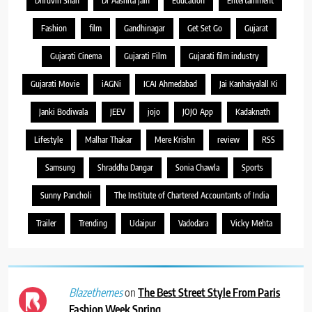
Dhruvin Shah
Dr Aashita Jain
Education
Entertainment
Fashion
film
Gandhinagar
Get Set Go
Gujarat
Gujarati Cinema
Gujarati Film
Gujarati film industry
Gujarati Movie
iAGNi
ICAI Ahmedabad
Jai Kanhaiyalall Ki
Janki Bodiwala
JEEV
jojo
JOJO App
Kadaknath
Lifestyle
Malhar Thakar
Mere Krishn
review
RSS
Samsung
Shraddha Dangar
Sonia Chawla
Sports
Sunny Pancholi
The Institute of Chartered Accountants of India
Trailer
Trending
Udaipur
Vadodara
Vicky Mehta
on
The Best Street Style From Paris
Blazethemes
Fashion Week Spring