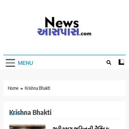
Skip
to
content
MENU
Home
Krishna Bhakti
Krishna Bhakti
શ્રીકૃષ્ણ ભક્તિની વૈશ્વિક