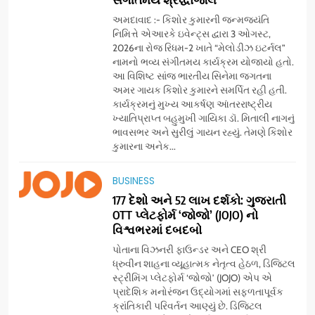
અમદાવાદ :- કિશોર કુમારની જન્મજયંતિ
નિમિત્તે એઆરકે ઇવેન્ટ્સ દ્વારા 3 ઓગસ્ટ,
2026ના રોજ રિધમ-2 ખાતે “મેલોડીઝ ઇટર્નલ”
નામનો ભવ્ય સંગીતમય કાર્યક્રમ યોજાયો હતો.
આ વિશિષ્ટ સાંજ ભારતીય સિનેમા જગતના
અમર ગાયક કિશોર કુમારને સમર્પિત રહી હતી.
કાર્યક્રમનું મુખ્ય આકર્ષણ આંતરરાષ્ટ્રીય
ખ્યાતિપ્રાપ્ત બહુમુખી ગાયિકા ડૉ. મિતાલી નાગનું
ભાવસભર અને સુરીલું ગાયન રહ્યું. તેમણે કિશોર
કુમારના અનેક...
5
BUSINESS
સેમસંગ વિશ્વ યુવા કૌશલ્ય
દિવસની ઉજવણી કરે છે, સેમસંગ
177 દેશો અને 52 લાખ દર્શકો: ગુજરાતી
OTT પ્લેટફોર્મ ‘જોજો’ (JOJO) નો
દોસ્ત કૌશલ્ય વિકાસ કાર્યક્રમના
BUSINESS
CSR
વિશ્વભરમાં દબદબો
30 ટોચના પ્રતિભાશાળી
વિદ્યાર્થીઓનું સન્માન કરે છે
પોતાના વિઝનરી ફાઉન્ડર અને CEO શ્રી
6
ધ્રુવીન શાહના વ્યૂહાત્મક નેતૃત્વ હેઠળ, ડિજિટલ
આયુદા ઓર્ગેનિક્સ દ્વારા
સ્ટ્રીમિંગ પ્લેટફોર્મ ‘જોજો’ (JOJO) એપ એ
ગુજરાતના 5 શહેરોમાં રિટેલ સ્ટોર્સ
પ્રાદેશિક મનોરંજન ઉદ્યોગમાં સફળતાપૂર્વક
ક્રાંતિકારી પરિવર્તન આણ્યું છે. ડિજિટલ
અને ગીર ગાયના વૈદિક વલોણા ઘી-
BUSINESS