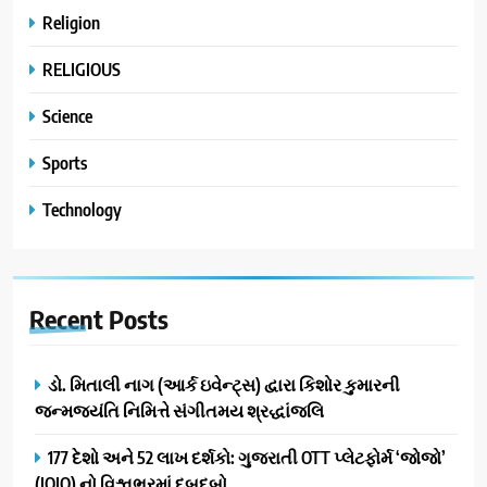
Religion
RELIGIOUS
Science
Sports
Technology
Recent
Posts
ડો. મિતાલી નાગ (આર્ક ઇવેન્ટ્સ) દ્વારા કિશોર કુમારની
જન્મજયંતિ નિમિત્તે સંગીતમય શ્રદ્ધાંજલિ
177 દેશો અને 52 લાખ દર્શકો: ગુજરાતી OTT પ્લેટફોર્મ ‘જોજો’
(JOJO) નો વિશ્વભરમાં દબદબો