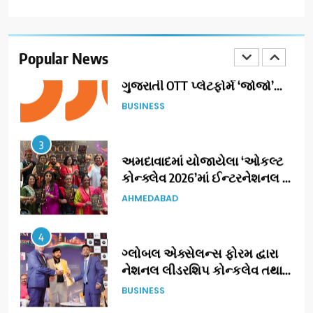
2
177 દેશો અને 52 લાખ દર્શકો:
ગુજરાતી OTT પ્લેટફોર્મ ‘જોજો’
(JOJO) નો વિશ્વભરમાં દબદબો
Popular News
BUSINESS
3
અમદાવાદમાં યોજાયેલા ‘ઓકલ્ટ
કોન્ક્લેવ 2026’માં ઈન્ટરનેશનલ
ટેરોટ રીડર પુનિતજી લુલ્લા એ ટેરોટ
AHMEDABAD
કાર્ડ રીડિંગ અંગે માહિતી આપી
4
ગ્લોબલ એક્સેલન્સ ફોરમ દ્વારા
નેશનલ લીડરશિપ કોન્કલેવ તથા
ભારત સમ્માન ૨૦૨૬નો ભવ્ય અને
BUSINESS
પ્રતિષ્ઠિત કાર્યક્રમ નવી દિલ્હીમાં
સફળતાપૂર્વક યોજાયો
5
સેમસંગ વિશ્વ યુવા કૌશલ્ય
દિવસની ઉજવણી કરે છે, સેમસંગ