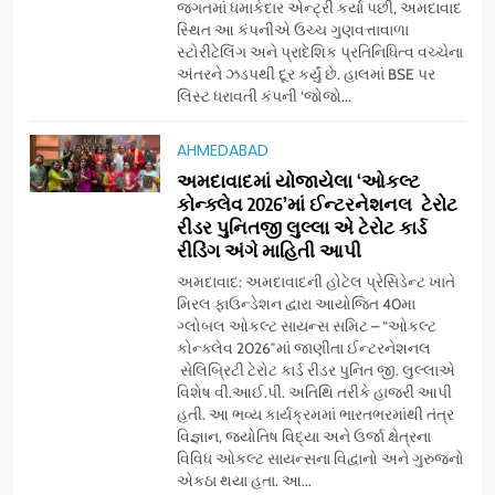
જગતમાં ધમાકેદાર એન્ટ્રી કર્યા પછી, અમદાવાદ
દૂધની શુદ્ધ સેવાઓ સાથે વ્યાપક
સ્થિત આ કંપનીએ ઉચ્ચ ગુણવત્તાવાળા
વિસ્તરણ
સ્ટોરીટેલિંગ અને પ્રાદેશિક પ્રતિનિધિત્વ વચ્ચેના
7
અંતરને ઝડપથી દૂર કર્યું છે. હાલમાં BSE પર
‘ગેટ સેટ ગો’ નું પાવર-પેક્ડ ટ્રેલર
લિસ્ટ ધરાવતી કંપની ‘જોજો...
લોન્ચ: 7 ઓગસ્ટે રિલીઝ થઈ રહેલ
આ ફિલ્મમાં હાઇ-ટેક VFX જોવા
ENTERTAINMENT
AHMEDABAD
મળશે
અમદાવાદમાં યોજાયેલા ‘ઓકલ્ટ
કોન્ક્લેવ 2026’માં ઈન્ટરનેશનલ ટેરોટ
8
રીડર પુનિતજી લુલ્લા એ ટેરોટ કાર્ડ
અમદાવાદમાં ભારે વરસાદ વચ્ચે
રીડિંગ અંગે માહિતી આપી
ફિલ્મ ‘ગેટ સેટ ગો’ની ‘ટીમ
ચિરંજીવી’ માનવતાના કાર્ય માટે
અમદાવાદ: અમદાવાદની હોટેલ પ્રેસિડેન્ટ ખાતે
AHMEDABAD
CSR
મિરલ ફાઉન્ડેશન દ્વારા આયોજિત 40મા
આગળ આવી: ગુલબાઈ ટેકરાના
ગ્લોબલ ઓકલ્ટ સાયન્સ સમિટ – “ઓકલ્ટ
પ્રભાવિત પરિવારોને ફૂડ પેકેટ્સ
કોન્ક્લેવ 2026″માં જાણીતા ઈન્ટરનેશનલ
1
અને પીવાના પાણીનું વિતરણ કર્યું
સેલિબ્રિટી ટેરોટ કાર્ડ રીડર પુનિત જી. લુલ્લાએ
ડો. મિતાલી નાગ (આર્ક ઇવેન્ટ્સ)
વિશેષ વી.આઈ.પી. અતિથિ તરીકે હાજરી આપી
દ્વારા કિશોર કુમારની જન્મજયંતિ
હતી. આ ભવ્ય કાર્યક્રમમાં ભારતભરમાંથી તંત્ર
નિમિત્તે સંગીતમય શ્રદ્ધાંજલિ
AHMEDABAD
વિજ્ઞાન, જ્યોતિષ વિદ્યા અને ઉર્જા ક્ષેત્રના
વિવિધ ઓકલ્ટ સાયન્સના વિદ્વાનો અને ગુરુજનો
એકઠા થયા હતા. આ...