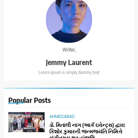
Writer,
Jemmy Laurent
Lorem ipsum is simply dummy text
Popular
Posts
AHMEDABAD
ડો. મિતાલી નાગ (આર્ક ઇવેન્ટ્સ) દ્વારા
કિશોર કુમારની જન્મજયંતિ નિમિત્તે
સંગીતમય શ્રદ્ધાંજલિ