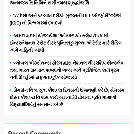
જન્મજયંતિ નિમિત્તે સંગીતમય શ્રદ્ધાંજલિ
પ્રભાવિત પરિવારોને ફૂડ પેકેટ્સ
1
અને પીવાના પાણીનું વિતરણ કર્યું
177 દેશો અને 52 લાખ દર્શકો: ગુજરાતી OTT પ્લેટફોર્મ ‘જોજો’
ડો. મિતાલી નાગ (આર્ક ઇવેન્ટ્સ)
(JOJO) નો વિશ્વભરમાં દબદબો
દ્વારા કિશોર કુમારની જન્મજયંતિ
નિમિત્તે સંગીતમય શ્રદ્ધાંજલિ
AHMEDABAD
અમદાવાદમાં યોજાયેલા ‘ઓકલ્ટ કોન્ક્લેવ 2026’માં
ઈન્ટરનેશનલ ટેરોટ રીડર પુનિતજી લુલ્લા એ ટેરોટ કાર્ડ રીડિંગ
2
અંગે માહિતી આપી
177 દેશો અને 52 લાખ દર્શકો:
ગુજરાતી OTT પ્લેટફોર્મ ‘જોજો’
ગ્લોબલ એક્સેલન્સ ફોરમ દ્વારા નેશનલ લીડરશિપ કોન્કલેવ
(JOJO) નો વિશ્વભરમાં દબદબો
તથા ભારત સમ્માન ૨૦૨૬નો ભવ્ય અને પ્રતિષ્ઠિત કાર્યક્રમ
BUSINESS
નવી દિલ્હીમાં સફળતાપૂર્વક યોજાયો
3
સેમસંગ વિશ્વ યુવા કૌશલ્ય દિવસની ઉજવણી કરે છે, સેમસંગ
અમદાવાદમાં યોજાયેલા ‘ઓકલ્ટ
દોસ્ત કૌશલ્ય વિકાસ કાર્યક્રમના 30 ટોચના પ્રતિભાશાળી
કોન્ક્લેવ 2026’માં ઈન્ટરનેશનલ
વિદ્યાર્થીઓનું સન્માન કરે છે
ટેરોટ રીડર પુનિતજી લુલ્લા એ ટેરોટ
AHMEDABAD
કાર્ડ રીડિંગ અંગે માહિતી આપી
4
Recent Comments