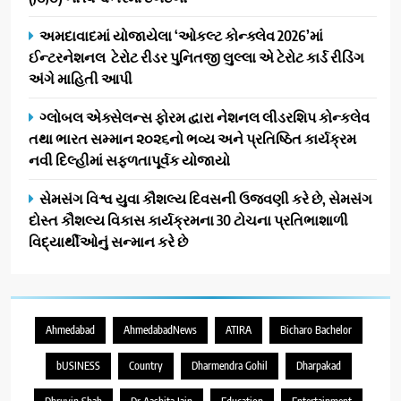
અમદાવાદમાં યોજાયેલા ‘ઓકલ્ટ કોન્ક્લેવ 2026’માં
ઈન્ટરનેશનલ ટેરોટ રીડર પુનિતજી લુલ્લા એ ટેરોટ કાર્ડ રીડિંગ
અંગે માહિતી આપી
ગ્લોબલ એક્સેલન્સ ફોરમ દ્વારા નેશનલ લીડરશિપ કોન્કલેવ
તથા ભારત સમ્માન ૨૦૨૬નો ભવ્ય અને પ્રતિષ્ઠિત કાર્યક્રમ
નવી દિલ્હીમાં સફળતાપૂર્વક યોજાયો
સેમસંગ વિશ્વ યુવા કૌશલ્ય દિવસની ઉજવણી કરે છે, સેમસંગ
દોસ્ત કૌશલ્ય વિકાસ કાર્યક્રમના 30 ટોચના પ્રતિભાશાળી
વિદ્યાર્થીઓનું સન્માન કરે છે
Ahmedabad
AhmedabadNews
ATIRA
Bicharo Bachelor
bUSINESS
Country
Dharmendra Gohil
Dharpakad