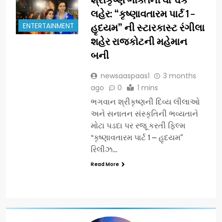
લહેર: “કૃષ્ણાવતારમ પાર્ટ 1 –
ENTERTAINMENT
હૃદયમ” ની સ્ટારકાસ્ટ રંગીલા
શહેર રાજકોટની મહેમાન
બની
newsaaspaas1
3 months
ago
0
1 mins
ભગવાન શ્રીકૃષ્ણની દિવ્ય લીલાઓ
અને સનાતન સંસ્કૃતિની ભવ્યતાને
મોટા પડદા પર રજૂ કરતી ફિલ્મ
“કૃષ્ણાવતારમ પાર્ટ 1 – હૃદયમ”
રિલીઝ…
Read More