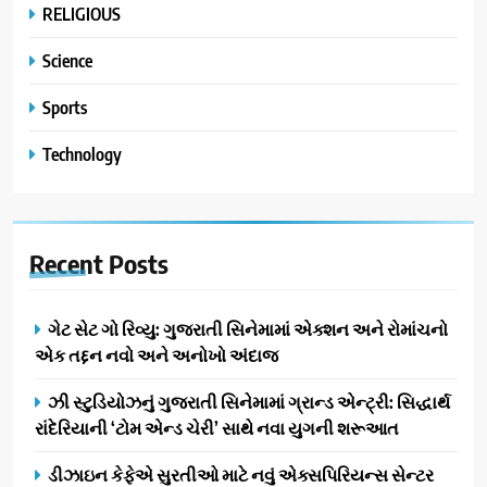
RELIGIOUS
Science
Sports
Technology
Recent
Posts
ગેટ સેટ ગો રિવ્યુ: ગુજરાતી સિનેમામાં એક્શન અને રોમાંચનો
એક તદ્દન નવો અને અનોખો અંદાજ
ઝી સ્ટુડિયોઝનું ગુજરાતી સિનેમામાં ગ્રાન્ડ એન્ટ્રી: સિદ્ધાર્થ
રાંદેરિયાની ‘ટોમ એન્ડ ચેરી’ સાથે નવા યુગની શરૂઆત
ડીઝાઇન કેફેએ સુરતીઓ માટે નવું એક્સપિરિયન્સ સેન્ટર