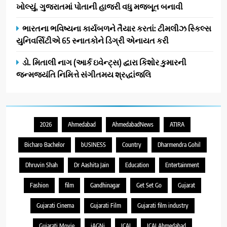
ખોલ્યું, ગુજરાતમાં પોતાની હાજરી વધુ મજબૂત બનાવી
ભારતના ભવિષ્યના કાર્યબળને તૈયાર કરતાં: ટીમલીઝ સ્કિલ્સ
યુનિવર્સિટીએ 65 સ્નાતકોને ડિગ્રી એનાયત કરી
ડો. મિતાલી નાગ (આર્ક ઇવેન્ટ્સ) દ્વારા કિશોર કુમારની
જન્મજયંતિ નિમિત્તે સંગીતમય શ્રદ્ધાંજલિ
2026
Ahmedabad
AhmedabadNews
ATIRA
Bicharo Bachelor
bUSINESS
Country
Dharmendra Gohil
Dhruvin Shah
Dr Aashita Jain
Education
Entertainment
Fashion
film
Gandhinagar
Get Set Go
Gujarat
Gujarati Cinema
Gujarati Film
Gujarati film industry
Gujarati Movie
iAGNi
ICAI
ICAI Ahmedabad