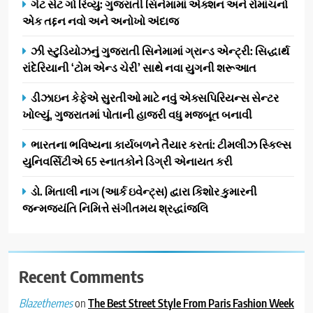
ગેટ સેટ ગો રિવ્યુ: ગુજરાતી સિનેમામાં એક્શન અને રોમાંચનો
પ્રતિષ્ઠિત કાર્યક્રમ નવી દિલ્હીમાં
એક તદ્દન નવો અને અનોખો અંદાજ
સફળતાપૂર્વક યોજાયો
1
ઝી સ્ટુડિયોઝનું ગુજરાતી સિનેમામાં ગ્રાન્ડ એન્ટ્રી: સિદ્ધાર્થ
ગેટ સેટ ગો રિવ્યુ: ગુજરાતી
રાંદેરિયાની ‘ટોમ એન્ડ ચેરી’ સાથે નવા યુગની શરૂઆત
સિનેમામાં એક્શન અને રોમાંચનો
એક તદ્દન નવો અને અનોખો
ENTERTAINMENT
ડીઝાઇન કેફેએ સુરતીઓ માટે નવું એક્સપિરિયન્સ સેન્ટર
અંદાજ
ખોલ્યું, ગુજરાતમાં પોતાની હાજરી વધુ મજબૂત બનાવી
2
ઝી સ્ટુડિયોઝનું ગુજરાતી સિનેમામાં
ભારતના ભવિષ્યના કાર્યબળને તૈયાર કરતાં: ટીમલીઝ સ્કિલ્સ
ગ્રાન્ડ એન્ટ્રી: સિદ્ધાર્થ રાંદેરિયાની
યુનિવર્સિટીએ 65 સ્નાતકોને ડિગ્રી એનાયત કરી
‘ટોમ એન્ડ ચેરી’ સાથે નવા યુગની
ENTERTAINMENT
ડો. મિતાલી નાગ (આર્ક ઇવેન્ટ્સ) દ્વારા કિશોર કુમારની
શરૂઆત
જન્મજયંતિ નિમિત્તે સંગીતમય શ્રદ્ધાંજલિ
3
ડીઝાઇન કેફેએ સુરતીઓ માટે નવું
એક્સપિરિયન્સ સેન્ટર ખોલ્યું,
ગુજરાતમાં પોતાની હાજરી વધુ
Recent Comments
BUSINESS
મજબૂત બનાવી
on
The Best Street Style From Paris Fashion Week
Blazethemes
4