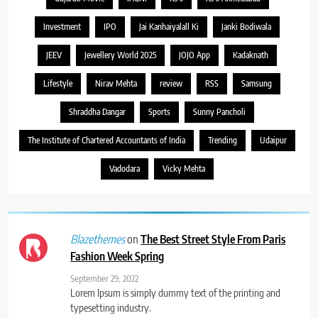
Investment
IPO
Jai Kanhaiyalall Ki
Janki Bodiwala
JEEV
Jewellery World 2025
JOJO App
Kadaknath
Lifestyle
Nirav Mehta
review
RSS
Samsung
Shraddha Dangar
Sports
Sunny Pancholi
The Institute of Chartered Accountants of India
Trending
Udaipur
Vadodara
Vicky Mehta
on
The Best Street Style From Paris
Blazethemes
Fashion Week Spring
September 29, 2022
Lorem Ipsum is simply dummy text of the printing and
typesetting industry.