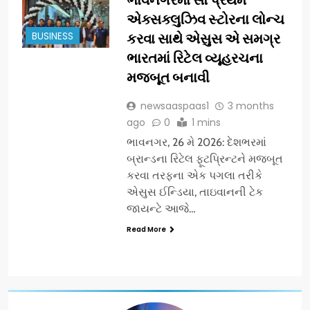
એક્સક્લુઝિવ સ્ટોરના લોન્ચ
BUSINESS
કરવા સાથે એસુસ એ સમગ્ર
ભારતમાં રિટેલ વ્યૂહરચના
મજબૂત બનાવી
newsaaspaas1
3 months
ago
0
1 mins
ભાવનગર, 26 મે 2026: દેશભરમાં
બ્રાન્ડના રિટેલ ફૂટપ્રિન્ટને મજબૂત
કરવા તરફના એક પગલા તરીકે
એસુસ ઈન્ડિયા, તાઇવાનની ટેક
જાયન્ટે આજે…
Read More