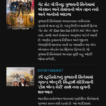
ગેટ સેટ ગો રિવ્યુ: ગુજરાતી સિનેમામાં
એક્શન અને રોમાંચનો એક તદ્દન નવો
અને અનોખો અંદાજ
ગુજરાતી સિનેમામાં અવારનવાર નવીનતમ
પ્રયોગો થતા રહે છે, પરંતુ રિલીઝ થયેલી ફિલ્મ
‘ગેટ સેટ ગો’ (Get Set Go) દર્શકો માટે એક તદ્દન
નવો, તાજો અને રોમાંચક અનુભવ લઈને આવી
છે. અર્ણવ કુમારના નિર્દેશન અને જીનલ
બેલાણીની શાનદાર વાર્તા પર આધારિત આ એક
એક્શન-એડવેન્ચર થ્રિલર ફિલ્મ છે, જે
ગુજરાતી સિનેમામાં અત્યાર સુધી બહુ ઓછી
જોવા મળેલી...
ENTERTAINMENT
ઝી સ્ટુડિયોઝનું ગુજરાતી સિનેમામાં
ગ્રાન્ડ એન્ટ્રી: સિદ્ધાર્થ રાંદેરિયાની
‘ટોમ એન્ડ ચેરી’ સાથે નવા યુગની
શરૂઆત
ભારતીય મનોરંજન જગતમાં પ્રાદેશિક સિનેમાનો
પ્રભાવ સતત વધી રહ્યો છે. આ જ દિશામાં