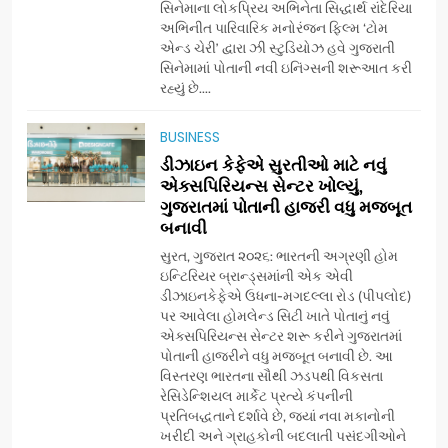
સિનેમાના લોકપ્રિય અભિનેતા સિદ્ધાર્થ રાંદેરિયા
(JOJO) નો વિશ્વભરમાં દબદબો
BUSINESS
અભિનીત પારિવારિક મનોરંજન ફિલ્મ ‘ટોમ
એન્ડ ચેરી’ દ્વારા ઝી સ્ટુડિયોઝ હવે ગુજરાતી
સિનેમામાં પોતાની નવી ઇનિંગ્સની શરૂઆત કરી
7
રહ્યું છે....
અમદાવાદમાં યોજાયેલા ‘ઓકલ્ટ
કોન્ક્લેવ 2026’માં ઈન્ટરનેશનલ
BUSINESS
ટેરોટ રીડર પુનિતજી લુલ્લા એ ટેરોટ
AHMEDABAD
ડીઝાઇન કેફેએ સુરતીઓ માટે નવું
કાર્ડ રીડિંગ અંગે માહિતી આપી
એક્સપિરિયન્સ સેન્ટર ખોલ્યું,
ગુજરાતમાં પોતાની હાજરી વધુ મજબૂત
8
બનાવી
ગ્લોબલ એક્સેલન્સ ફોરમ દ્વારા
નેશનલ લીડરશિપ કોન્કલેવ તથા
સુરત, ગુજરાત ૨૦૨૬: ભારતની અગ્રણી હોમ
ભારત સમ્માન ૨૦૨૬નો ભવ્ય અને
ઇન્ટિરિયર બ્રાન્ડ્સમાંની એક એવી
BUSINESS
ડીઝાઇનકેફેએ ઉધના-મગદલ્લા રોડ (પીપલોદ)
પ્રતિષ્ઠિત કાર્યક્રમ નવી દિલ્હીમાં
પર આવેલા હોમલેન્ડ સિટી ખાતે પોતાનું નવું
સફળતાપૂર્વક યોજાયો
એક્સપિરિયન્સ સેન્ટર શરૂ કરીને ગુજરાતમાં
1
પોતાની હાજરીને વધુ મજબૂત બનાવી છે. આ
ગેટ સેટ ગો રિવ્યુ: ગુજરાતી
વિસ્તરણ ભારતના સૌથી ઝડપથી વિકસતા
સિનેમામાં એક્શન અને રોમાંચનો
રેસિડેન્શિયલ માર્કેટ પ્રત્યે કંપનીની
એક તદ્દન નવો અને અનોખો
ENTERTAINMENT
પ્રતિબદ્ધતાને દર્શાવે છે, જ્યાં નવા મકાનોની
અંદાજ
ખરીદી અને ગ્રાહકોની બદલાતી પસંદગીઓને