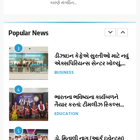
કારણે સંગઠિત...
2
ઝી સ્ટુડિયોઝનું ગુજરાતી સિનેમામાં
ગ્રાન્ડ એન્ટ્રી: સિદ્ધાર્થ રાંદેરિયાની
‘ટોમ એન્ડ ચેરી’ સાથે નવા યુગની
Popular News
ENTERTAINMENT
શરૂઆત
3
ડીઝાઇન કેફેએ સુરતીઓ માટે નવું
એક્સપિરિયન્સ સેન્ટર ખોલ્યું,
ગુજરાતમાં પોતાની હાજરી વધુ
BUSINESS
મજબૂત બનાવી
4
ભારતના ભવિષ્યના કાર્યબળને
તૈયાર કરતાં: ટીમલીઝ સ્કિલ્સ
યુનિવર્સિટીએ 65 સ્નાતકોને ડિગ્રી
EDUCATION
એનાયત કરી
5
ડો. મિતાલી નાગ (આર્ક ઇવેન્ટ્સ)