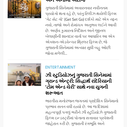
ગુજરાતી સિનેમામાં અવારનવાર નવીનતમ
પ્રયોગો થતા રહે છે, પરંતુ રિલીઝ થયેલી ફિલ્મ
‘ગેટ સેટ ગો’ (Get Set Go) દર્શકો માટે એક તદ્દન
નવો, તાજો અને રોમાંચક અનુભવ લઈને આવી
છે. અર્ણવ કુમારના નિર્દેશન અને જીનલ
બેલાણીની શાનદાર વાર્તા પર આધારિત આ એક
એક્શન-એડવેન્ચર થ્રિલર ફિલ્મ છે, જે
ગુજરાતી સિનેમામાં અત્યાર સુધી બહુ ઓછી
જોવા મળેલી...
ENTERTAINMENT
5
ઝી સ્ટુડિયોઝનું ગુજરાતી સિનેમામાં
ડો. મિતાલી નાગ (આર્ક ઇવેન્ટ્સ)
ગ્રાન્ડ એન્ટ્રી: સિદ્ધાર્થ રાંદેરિયાની
દ્વારા કિશોર કુમારની જન્મજયંતિ
‘ટોમ એન્ડ ચેરી’ સાથે નવા યુગની
શરૂઆત
નિમિત્તે સંગીતમય શ્રદ્ધાંજલિ
AHMEDABAD
ભારતીય મનોરંજન જગતમાં પ્રાદેશિક સિનેમાનો
પ્રભાવ સતત વધી રહ્યો છે. આ જ દિશામાં
6
મહત્વપૂર્ણ પગલું ભરીને ઝી સ્ટુડિયોઝે ગુજરાતી
177 દેશો અને 52 લાખ દર્શકો:
ફિલ્મ ઇન્ડસ્ટ્રીમાં પોતાના સત્તાવાર પ્રવેશની
ગુજરાતી OTT પ્લેટફોર્મ ‘જોજો’
જાહેરાત કરી છે. ગુજરાતી રંગભૂમિ અને