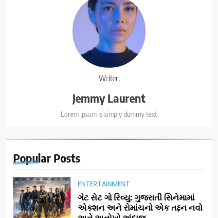
Writer,
Jemmy Laurent
Lorem ipsum is simply dummy text
Popular
Posts
ENTERTAINMENT
ગેટ સેટ ગો રિવ્યુ: ગુજરાતી સિનેમામાં
એક્શન અને રોમાંચનો એક તદ્દન નવો
અને અનોખો અંદાજ