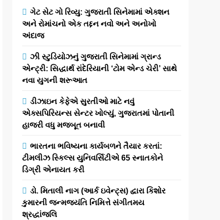
ગેટ સેટ ગો રિવ્યુ: ગુજરાતી સિનેમામાં એક્શન
અને રોમાંચનો એક તદ્દન નવો અને અનોખો
અંદાજ
ઝી સ્ટુડિયોઝનું ગુજરાતી સિનેમામાં ગ્રાન્ડ
એન્ટ્રી: સિદ્ધાર્થ રાંદેરિયાની ‘ટોમ એન્ડ ચેરી’ સાથે
નવા યુગની શરૂઆત
ડીઝાઇન કેફેએ સુરતીઓ માટે નવું
એક્સપિરિયન્સ સેન્ટર ખોલ્યું, ગુજરાતમાં પોતાની
હાજરી વધુ મજબૂત બનાવી
ભારતના ભવિષ્યના કાર્યબળને તૈયાર કરતાં:
ટીમલીઝ સ્કિલ્સ યુનિવર્સિટીએ 65 સ્નાતકોને
ડિગ્રી એનાયત કરી
ડો. મિતાલી નાગ (આર્ક ઇવેન્ટ્સ) દ્વારા કિશોર
કુમારની જન્મજયંતિ નિમિત્તે સંગીતમય
શ્રદ્ધાંજલિ