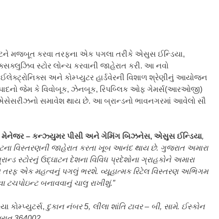
રિન્ટને મજબૂત કરવા તરફના એક પગલા તરીકે એસુસ ઈન્ડિયા,
્સક્લુઝિવ સ્ટોર લોન્ચ કરવાની જાહેરાત કરી. આ નવો
ઈલેક્ટ્રોનિક્સ અને કોમ્પ્યુટર હાર્ડવેરની વિશાળ શ્રેણીનું આયોજન
ઉત્પાદનો જેમ કે વિવોબૂક, ઝેનબૂક, રિપબ્લિક ઓફ ગેમર્સ(આરઓજી)
ે એસેસરીઝનો સમાવેશ થાય છે. આ બ્રાન્ડનો ભાવનગરમાં આવેલો સૌ
 મેનેજર –
કન્ઝ્યુમર
પીસી અને ગેમિંગ બિઝનેસ
,
એસુસ ઈન્ડિયા
,
ન્ટના વિસ્તરણની જાહેરાત કરતા ખૂબ આનંદ થાય છે. ગુજરાત અમારા
ન્ડ સ્ટોરનું ઉદ્ઘાટન દેશના વિવિધ પ્રદેશોના ગ્રાહકોને અમારા
ફ એક મહત્વનું પગલું ભરશે. વ્યૂહાત્મક રિટેલ વિસ્તરણ અભિગમ
ા ટચપોઇન્ટ બનાવવાનું ચાલુ રાખીશું.
”
 કોમ્પ્યુટર્સ,
દુકાન નંબર 5
,
લીલા શાંતિ ટાવર
–
બી
,
સામે. ઈસ્કોન
રાત 364002