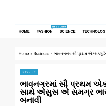
Skip
to
content
THIS MONTH
HOME
FASHION
SCIENCE
TECHNOLOG
Home
Business
ભાવનગરમાં સૌ પ્રથમ એક્સક્લુઝિ
BUSINESS
ભાવનગરમાં સૌ પ્રથમ એક્
સાથે એસુસ એ સમગ્ર ભારત
બનાવી