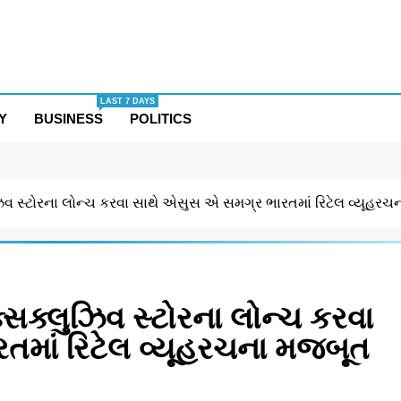
LAST 7 DAYS
Y
BUSINESS
POLITICS
વ સ્ટોરના લોન્ચ કરવા સાથે એસુસ એ સમગ્ર ભારતમાં રિટેલ વ્યૂહર
સક્લુઝિવ સ્ટોરના લોન્ચ કરવા
માં રિટેલ વ્યૂહરચના મજબૂત