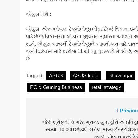
એસુસ વિશે :
એસુસ એક ગ્લોબલ ટેકનોલોજી લીડર છે જે વિશ્વના ઇનોવ
પાડે છે જે વિશ્વભરના લોકોના જીવનને સુધારતા અદ્ભુત 
સાથે, એસુસ આજની ટેકનોલોજીને આવતીકાલ માટે સતત પુનર્
અને ડિઝાઇન માટે દરરોજ 11 થી વધુ પુરસ્કારો મેળવે છે, અ
છે.
Tagged:
ASUS
ASUS India
Bhavnagar
PC & Gaming Business
retail strategy
Post
Previou
navigation
જેકી શ્રોફની ‘ધ ગ્રેટ ગ્રાન્ડ સુપરહીરો’એ ઇતિહ
રચ્યો, 10,000 છોડથી બનેલા ભવ્ય ઈન્સ્ટોલેશન
મળ્યો ગોલ્ડન વર્લ્ડ રેકો