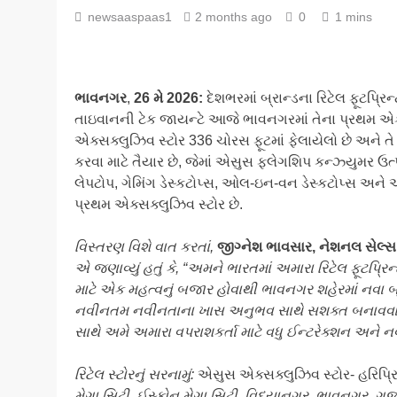
newsaaspaas1
2 months ago
0
1 mins
ભાવનગર
,
26 મે 2026:
દેશભરમાં બ્રાન્ડના રિટેલ ફૂટપ્
તાઇવાનની ટેક જાયન્ટે આજે ભાવનગરમાં તેના પ્રથમ એક
એક્સક્લુઝિવ સ્ટોર 336 ચોરસ ફૂટમાં ફેલાયેલો છે અને તે 
કરવા માટે તૈયાર છે, જેમાં એસુસ ફ્લેગશિપ કન્ઝ્યુમર 
લેપટોપ, ગેમિંગ ડેસ્કટોપ્સ, ઓલ-ઇન-વન ડેસ્કટોપ્સ અન
પ્રથમ એક્સક્લુઝિવ સ્ટોર છે.
વિસ્તરણ વિશે
વાત કરતાં
,
જીગ્નેશ ભાવસાર
,
નેશનલ સેલ્સ
એ જણાવ્યું હતું કે
, “
અમને ભારતમાં અમારા રિટેલ ફૂટપ્રિ
માટે એક મહત્વનું બજાર હોવાથી ભાવનગર શહેરમાં નવા બ્રા
નવીનતમ નવીનતાના ખાસ અનુભવ સાથે સશક્ત બનાવવા તર
સાથે અમે અમારા વપરાશકર્તા માટે વધુ ઈન્ટરેક્શન અને નવ
રિટેલ સ્ટોરનું સરનામું:
એસુસ એક્સક્લુઝિવ સ્ટોર- હરિપ્રિયા
મેગા સિટી
,
ઈસ્કોન મેગા સિટી
,
વિદ્યાનગર
,
ભાવનગર
,
ગુજ