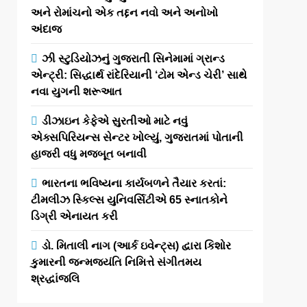
અને રોમાંચનો એક તદ્દન નવો અને અનોખો
અંદાજ
ઝી સ્ટુડિયોઝનું ગુજરાતી સિનેમામાં ગ્રાન્ડ
એન્ટ્રી: સિદ્ધાર્થ રાંદેરિયાની ‘ટોમ એન્ડ ચેરી’ સાથે
નવા યુગની શરૂઆત
ડીઝાઇન કેફેએ સુરતીઓ માટે નવું
એક્સપિરિયન્સ સેન્ટર ખોલ્યું, ગુજરાતમાં પોતાની
હાજરી વધુ મજબૂત બનાવી
ભારતના ભવિષ્યના કાર્યબળને તૈયાર કરતાં:
ટીમલીઝ સ્કિલ્સ યુનિવર્સિટીએ 65 સ્નાતકોને
ડિગ્રી એનાયત કરી
ડો. મિતાલી નાગ (આર્ક ઇવેન્ટ્સ) દ્વારા કિશોર
કુમારની જન્મજયંતિ નિમિત્તે સંગીતમય
શ્રદ્ધાંજલિ