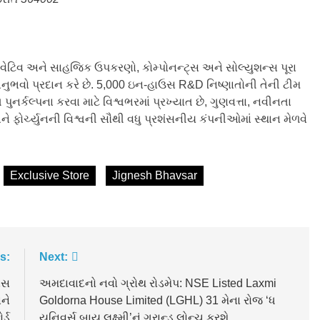
ેટિવ અને સાહજિક ઉપકરણો, કોમ્પોનન્ટ્સ અને સોલ્યુશન્સ પૂરા
અનુભવો પ્રદાન કરે છે. 5,000 ઇન-હાઉસ R&D નિષ્ણાતોની તેની ટીમ
કલ્પના કરવા માટે વિશ્વભરમાં પ્રખ્યાત છે, ગુણવત્તા, નવીનતા
ને ફોર્ચ્યુનની વિશ્વની સૌથી વધુ પ્રશંસનીય કંપનીઓમાં સ્થાન મેળવે
Exclusive Store
Jignesh Bhavsar
s:
Next:
ાસ
અમદાવાદનો નવો ગ્રોથ રોડમેપ: NSE Listed Laxmi
ને
Goldorna House Limited (LGHL) 31 મેના રોજ ‘ધ
ર્ડ
યુનિવર્સ બાય લક્ષ્મી’નું ગ્રાન્ડ લોન્ચ કરશે