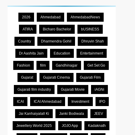
2026
Ahmedabad
AhmedabadNews
ATIRA
Bicharo Bachelor
bUSINESS
Country
Dharmendra Gohil
Dhruvin Shah
Dr Aashita Jain
Education
Entertainment
Fashion
film
Gandhinagar
Get Set Go
Gujarat
Gujarati Cinema
Gujarati Film
Gujarati film industry
Gujarati Movie
iAGNi
ICAI
ICAI Ahmedabad
Investment
IPO
Jai Kanhaiyalall Ki
Janki Bodiwala
JEEV
Jewellery World 2025
JOJO App
Kadaknath