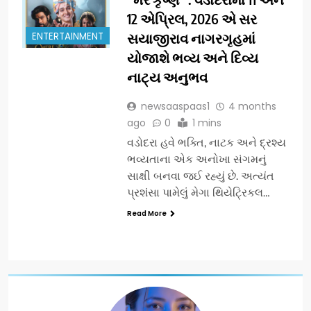
12 એપ્રિલ, 2026 એ સર
ENTERTAINMENT
સયાજીરાવ નાગરગૃહમાં
યોજાશે ભવ્ય અને દિવ્ય
નાટ્ય અનુભવ
newsaaspaas1
4 months
ago
0
1 mins
વડોદરા હવે ભક્તિ, નાટક અને દ્રશ્ય
ભવ્યતાના એક અનોખા સંગમનું
સાક્ષી બનવા જઈ રહ્યું છે. અત્યંત
પ્રશંસા પામેલું મેગા થિયેટ્રિકલ…
Read More