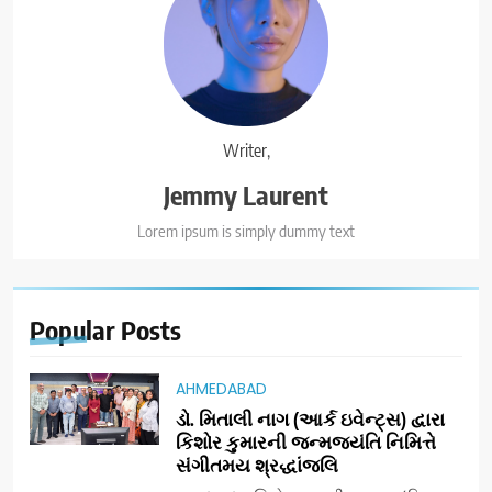
Writer,
Jemmy Laurent
Lorem ipsum is simply dummy text
Popular
Posts
AHMEDABAD
ડો. મિતાલી નાગ (આર્ક ઇવેન્ટ્સ) દ્વારા
કિશોર કુમારની જન્મજયંતિ નિમિત્તે
સંગીતમય શ્રદ્ધાંજલિ