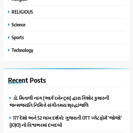
RELIGIOUS
Science
Sports
Technology
Recent
Posts
ડો. મિતાલી નાગ (આર્ક ઇવેન્ટ્સ) દ્વારા કિશોર કુમારની
જન્મજયંતિ નિમિત્તે સંગીતમય શ્રદ્ધાંજલિ
177 દેશો અને 52 લાખ દર્શકો: ગુજરાતી OTT પ્લેટફોર્મ ‘જોજો’
(JOJO) નો વિશ્વભરમાં દબદબો