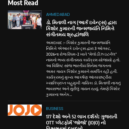
Most Read
AHMEDABAD
ડો. મિતાલી નાગ (આર્ક ઇવેન્ટ્સ) દ્વારા
કિશોર કુમારની જન્મજયંતિ નિમિત્તે
સંગીતમય શ્રદ્ધાંજલિ
અમદાવાદ :- કિશોર કુમારની જન્મજયંતિ
નિમિત્તે એઆરકે ઇવેન્ટ્સ દ્વારા 3 ઓગસ્ટ,
2026ના રોજ રિધમ-2 ખાતે “મેલોડીઝ ઇટર્નલ”
નામનો ભવ્ય સંગીતમય કાર્યક્રમ યોજાયો હતો.
આ વિશિષ્ટ સાંજ ભારતીય સિનેમા જગતના
અમર ગાયક કિશોર કુમારને સમર્પિત રહી હતી.
કાર્યક્રમનું મુખ્ય આકર્ષણ આંતરરાષ્ટ્રીય
ખ્યાતિપ્રાપ્ત બહુમુખી ગાયિકા ડૉ. મિતાલી નાગનું
ભાવસભર અને સુરીલું ગાયન રહ્યું. તેમણે કિશોર
કુમારના અનેક...
BUSINESS
177 દેશો અને 52 લાખ દર્શકો: ગુજરાતી
OTT પ્લેટફોર્મ ‘જોજો’ (JOJO) નો
વિશ્વભરમાં દબદબો