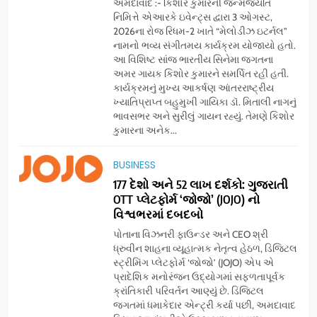
અમદાવાદ :- કિશોર કુમારની જન્મજયંતિ
નિમિત્તે એઆરકે ઇવેન્ટ્સ દ્વારા 3 ઓગસ્ટ,
2026ના રોજ રિધમ-2 ખાતે “મેલોડીઝ ઇટર્નલ”
નામનો ભવ્ય સંગીતમય કાર્યક્રમ યોજાયો હતો.
આ વિશિષ્ટ સાંજ ભારતીય સિનેમા જગતના
અમર ગાયક કિશોર કુમારને સમર્પિત રહી હતી.
કાર્યક્રમનું મુખ્ય આકર્ષણ આંતરરાષ્ટ્રીય
ખ્યાતિપ્રાપ્ત બહુમુખી ગાયિકા ડૉ. મિતાલી નાગનું
ભાવસભર અને સુરીલું ગાયન રહ્યું. તેમણે કિશોર
કુમારના અનેક...
5
BUSINESS
સેમસંગ વિશ્વ યુવા કૌશલ્ય
દિવસની ઉજવણી કરે છે, સેમસંગ
177 દેશો અને 52 લાખ દર્શકો: ગુજરાતી
OTT પ્લેટફોર્મ ‘જોજો’ (JOJO) નો
દોસ્ત કૌશલ્ય વિકાસ કાર્યક્રમના
BUSINESS
CSR
વિશ્વભરમાં દબદબો
30 ટોચના પ્રતિભાશાળી
વિદ્યાર્થીઓનું સન્માન કરે છે
પોતાના વિઝનરી ફાઉન્ડર અને CEO શ્રી
6
ધ્રુવીન શાહના વ્યૂહાત્મક નેતૃત્વ હેઠળ, ડિજિટલ
આયુદા ઓર્ગેનિક્સ દ્વારા
સ્ટ્રીમિંગ પ્લેટફોર્મ ‘જોજો’ (JOJO) એપ એ
ગુજરાતના 5 શહેરોમાં રિટેલ સ્ટોર્સ
પ્રાદેશિક મનોરંજન ઉદ્યોગમાં સફળતાપૂર્વક
ક્રાંતિકારી પરિવર્તન આણ્યું છે. ડિજિટલ
અને ગીર ગાયના વૈદિક વલોણા ઘી-
BUSINESS
જગતમાં ધમાકેદાર એન્ટ્રી કર્યા પછી, અમદાવાદ
દૂધની શુદ્ધ સેવાઓ સાથે વ્યાપક