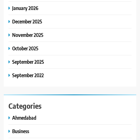
January 2026
8
અમદાવાદમાં ભારે વરસાદ વચ્ચે
December 2025
ફિલ્મ ‘ગેટ સેટ ગો’ની ‘ટીમ
ચિરંજીવી’ માનવતાના કાર્ય માટે
November 2025
AHMEDABAD
CSR
આગળ આવી: ગુલબાઈ ટેકરાના
પ્રભાવિત પરિવારોને ફૂડ પેકેટ્સ
October 2025
અને પીવાના પાણીનું વિતરણ કર્યું
September 2025
September 2022
Categories
Ahmedabad
Business