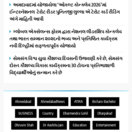
અમદાવાદમાં યોજાયેલા ‘ઓકલ્ટ કોન્ક્લેવ 2026’માં
ઈન્ટરનેશનલ ટેરોટ રીડર પુનિતજી લુલ્લા એ ટેરોટ કાર્ડ રીડિંગ
અંગે માહિતી આપી
ગ્લોબલ એક્સેલન્સ ફોરમ દ્વારા નેશનલ લીડરશિપ કોન્કલેવ
તથા ભારત સમ્માન ૨૦૨૬નો ભવ્ય અને પ્રતિષ્ઠિત કાર્યક્રમ
નવી દિલ્હીમાં સફળતાપૂર્વક યોજાયો
સેમસંગ વિશ્વ યુવા કૌશલ્ય દિવસની ઉજવણી કરે છે, સેમસંગ
દોસ્ત કૌશલ્ય વિકાસ કાર્યક્રમના 30 ટોચના પ્રતિભાશાળી
વિદ્યાર્થીઓનું સન્માન કરે છે
Ahmedabad
AhmedabadNews
ATIRA
Bicharo Bachelor
bUSINESS
Country
Dharmendra Gohil
Dharpakad
Dhruvin Shah
Dr Aashita Jain
Education
Entertainment