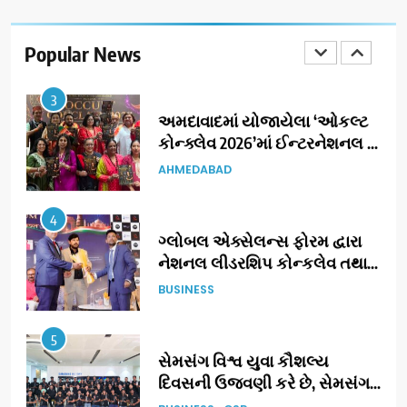
177 દેશો અને 52 લાખ દર્શકો:
ગુજરાતી OTT પ્લેટફોર્મ ‘જોજો’
(JOJO) નો વિશ્વભરમાં દબદબો
Popular News
BUSINESS
3
અમદાવાદમાં યોજાયેલા ‘ઓકલ્ટ
કોન્ક્લેવ 2026’માં ઈન્ટરનેશનલ
ટેરોટ રીડર પુનિતજી લુલ્લા એ ટેરોટ
AHMEDABAD
કાર્ડ રીડિંગ અંગે માહિતી આપી
4
ગ્લોબલ એક્સેલન્સ ફોરમ દ્વારા
નેશનલ લીડરશિપ કોન્કલેવ તથા
ભારત સમ્માન ૨૦૨૬નો ભવ્ય અને
BUSINESS
પ્રતિષ્ઠિત કાર્યક્રમ નવી દિલ્હીમાં
સફળતાપૂર્વક યોજાયો
5
સેમસંગ વિશ્વ યુવા કૌશલ્ય
દિવસની ઉજવણી કરે છે, સેમસંગ
દોસ્ત કૌશલ્ય વિકાસ કાર્યક્રમના