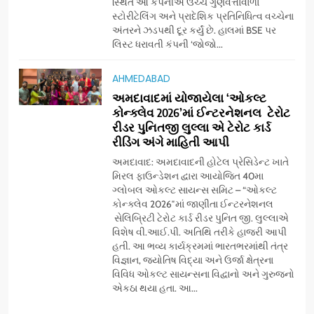
સ્થિત આ કંપનીએ ઉચ્ચ ગુણવત્તાવાળા
વિસ્તરણ
સ્ટોરીટેલિંગ અને પ્રાદેશિક પ્રતિનિધિત્વ વચ્ચેના
7
અંતરને ઝડપથી દૂર કર્યું છે. હાલમાં BSE પર
‘ગેટ સેટ ગો’ નું પાવર-પેક્ડ ટ્રેલર
લિસ્ટ ધરાવતી કંપની ‘જોજો...
લોન્ચ: 7 ઓગસ્ટે રિલીઝ થઈ રહેલ
આ ફિલ્મમાં હાઇ-ટેક VFX જોવા
ENTERTAINMENT
AHMEDABAD
મળશે
અમદાવાદમાં યોજાયેલા ‘ઓકલ્ટ
કોન્ક્લેવ 2026’માં ઈન્ટરનેશનલ ટેરોટ
8
રીડર પુનિતજી લુલ્લા એ ટેરોટ કાર્ડ
અમદાવાદમાં ભારે વરસાદ વચ્ચે
રીડિંગ અંગે માહિતી આપી
ફિલ્મ ‘ગેટ સેટ ગો’ની ‘ટીમ
ચિરંજીવી’ માનવતાના કાર્ય માટે
અમદાવાદ: અમદાવાદની હોટેલ પ્રેસિડેન્ટ ખાતે
AHMEDABAD
CSR
મિરલ ફાઉન્ડેશન દ્વારા આયોજિત 40મા
આગળ આવી: ગુલબાઈ ટેકરાના
ગ્લોબલ ઓકલ્ટ સાયન્સ સમિટ – “ઓકલ્ટ
પ્રભાવિત પરિવારોને ફૂડ પેકેટ્સ
કોન્ક્લેવ 2026″માં જાણીતા ઈન્ટરનેશનલ
1
અને પીવાના પાણીનું વિતરણ કર્યું
સેલિબ્રિટી ટેરોટ કાર્ડ રીડર પુનિત જી. લુલ્લાએ
ડો. મિતાલી નાગ (આર્ક ઇવેન્ટ્સ)
વિશેષ વી.આઈ.પી. અતિથિ તરીકે હાજરી આપી
દ્વારા કિશોર કુમારની જન્મજયંતિ
હતી. આ ભવ્ય કાર્યક્રમમાં ભારતભરમાંથી તંત્ર
નિમિત્તે સંગીતમય શ્રદ્ધાંજલિ
AHMEDABAD
વિજ્ઞાન, જ્યોતિષ વિદ્યા અને ઉર્જા ક્ષેત્રના
વિવિધ ઓકલ્ટ સાયન્સના વિદ્વાનો અને ગુરુજનો
એકઠા થયા હતા. આ...
2