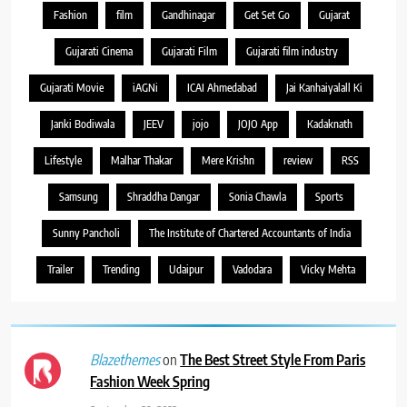
Fashion
film
Gandhinagar
Get Set Go
Gujarat
Gujarati Cinema
Gujarati Film
Gujarati film industry
Gujarati Movie
iAGNi
ICAI Ahmedabad
Jai Kanhaiyalall Ki
Janki Bodiwala
JEEV
jojo
JOJO App
Kadaknath
Lifestyle
Malhar Thakar
Mere Krishn
review
RSS
Samsung
Shraddha Dangar
Sonia Chawla
Sports
Sunny Pancholi
The Institute of Chartered Accountants of India
Trailer
Trending
Udaipur
Vadodara
Vicky Mehta
on
The Best Street Style From Paris
Blazethemes
Fashion Week Spring