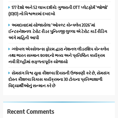
1
અને પીવાના પાણીનું વિતરણ કર્યું
177 દેશો અને 52 લાખ દર્શકો: ગુજરાતી OTT પ્લેટફોર્મ ‘જોજો’
ડો. મિતાલી નાગ (આર્ક ઇવેન્ટ્સ)
(JOJO) નો વિશ્વભરમાં દબદબો
દ્વારા કિશોર કુમારની જન્મજયંતિ
નિમિત્તે સંગીતમય શ્રદ્ધાંજલિ
AHMEDABAD
અમદાવાદમાં યોજાયેલા ‘ઓકલ્ટ કોન્ક્લેવ 2026’માં
ઈન્ટરનેશનલ ટેરોટ રીડર પુનિતજી લુલ્લા એ ટેરોટ કાર્ડ રીડિંગ
2
અંગે માહિતી આપી
177 દેશો અને 52 લાખ દર્શકો:
ગુજરાતી OTT પ્લેટફોર્મ ‘જોજો’
ગ્લોબલ એક્સેલન્સ ફોરમ દ્વારા નેશનલ લીડરશિપ કોન્કલેવ
(JOJO) નો વિશ્વભરમાં દબદબો
તથા ભારત સમ્માન ૨૦૨૬નો ભવ્ય અને પ્રતિષ્ઠિત કાર્યક્રમ
BUSINESS
નવી દિલ્હીમાં સફળતાપૂર્વક યોજાયો
3
સેમસંગ વિશ્વ યુવા કૌશલ્ય દિવસની ઉજવણી કરે છે, સેમસંગ
અમદાવાદમાં યોજાયેલા ‘ઓકલ્ટ
દોસ્ત કૌશલ્ય વિકાસ કાર્યક્રમના 30 ટોચના પ્રતિભાશાળી
કોન્ક્લેવ 2026’માં ઈન્ટરનેશનલ
વિદ્યાર્થીઓનું સન્માન કરે છે
ટેરોટ રીડર પુનિતજી લુલ્લા એ ટેરોટ
AHMEDABAD
કાર્ડ રીડિંગ અંગે માહિતી આપી
4
Recent Comments
ગ્લોબલ એક્સેલન્સ ફોરમ દ્વારા