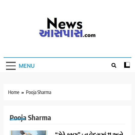
Skip
to
content
MENU
Home
Pooja Sharma
Pooja Sharma
“મેરે કૃષ્ણ” : વડોદરામાં 11 અને