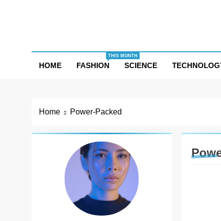
Skip
to
content
THIS MONTH
HOME
FASHION
SCIENCE
TECHNOLOG
Home
Power-Packed
Powe
ENTER