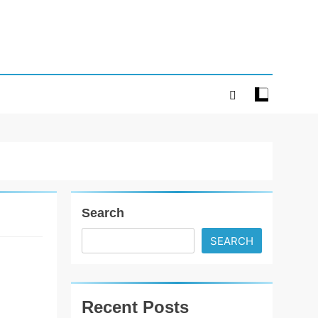
Search
SEARCH
રહસ્ય અને
રોમાંચથી
ભરપૂર ફિલ્મ
Recent Posts