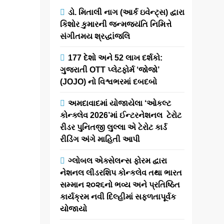
‘કડકનાથ’નું
ડો. મિતાલી નાગ (આર્ક ઇવેન્ટ્સ) દ્વારા
ધમાકેદાર ટ્રેલર
કિશોર કુમારની જન્મજયંતિ નિમિત્તે
આઉટ!
સંગીતમય શ્રદ્ધાંજલિ
177 દેશો અને 52 લાખ દર્શકો:
newsaaspaas1
2
ગુજરાતી OTT પ્લેટફોર્મ ‘જોજો’
months
(JOJO) નો વિશ્વભરમાં દબદબો
ago
0
1 mins
ગુજરાતી સિનેમા
અમદાવાદમાં યોજાયેલા ‘ઓકલ્ટ
જગતમાં એક
કોન્ક્લેવ 2026’માં ઈન્ટરનેશનલ ટેરોટ
અનોખી અને
રીડર પુનિતજી લુલ્લા એ ટેરોટ કાર્ડ
ચોંકાવનારી
રીડિંગ અંગે માહિતી આપી
સસ્પેન્સ-થ્રિલર
ગ્લોબલ એક્સેલન્સ ફોરમ દ્વારા
ફિલ્મ આવી રહી છે,
નેશનલ લીડરશિપ કોન્કલેવ તથા ભારત
જેનું નામ છે
સમ્માન ૨૦૨૬નો ભવ્ય અને પ્રતિષ્ઠિત
‘કડકનાથ’.
કાર્યક્રમ નવી દિલ્હીમાં સફળતાપૂર્વક
તાજેતરમાં જ આ
યોજાયો
ફિલ્મનું…