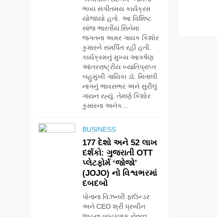
ભવ્ય સંગીતમય કાર્યક્રમ
યોજાયો હતો. આ વિશિષ્ટ
સાંજ ભારતીય સિનેમા
જગતના અમર ગાયક કિશોર
કુમારને સમર્પિત રહી હતી.
કાર્યક્રમનું મુખ્ય આકર્ષણ
આંતરરાષ્ટ્રીય ખ્યાતિપ્રાપ્ત
બહુમુખી ગાયિકા ડૉ. મિતાલી
નાગનું ભાવસભર અને સુરીલું
ગાયન રહ્યું. તેમણે કિશોર
કુમારના અનેક...
BUSINESS
177 દેશો અને 52 લાખ
દર્શકો: ગુજરાતી OTT
પ્લેટફોર્મ ‘જોજો’
(JOJO) નો વિશ્વભરમાં
દબદબો
પોતાના વિઝનરી ફાઉન્ડર
અને CEO શ્રી ધ્રુવીન
શાહના વ્યૂહાત્મક નેતૃત્વ