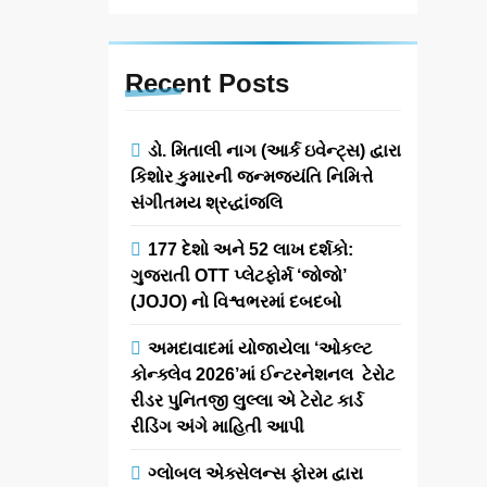
Recent
Posts
ડો. મિતાલી નાગ (આર્ક ઇવેન્ટ્સ) દ્વારા
કિશોર કુમારની જન્મજયંતિ નિમિત્તે
સંગીતમય શ્રદ્ધાંજલિ
177 દેશો અને 52 લાખ દર્શકો:
ગુજરાતી OTT પ્લેટફોર્મ ‘જોજો’
(JOJO) નો વિશ્વભરમાં દબદબો
અમદાવાદમાં યોજાયેલા ‘ઓકલ્ટ
કોન્ક્લેવ 2026’માં ઈન્ટરનેશનલ ટેરોટ
રીડર પુનિતજી લુલ્લા એ ટેરોટ કાર્ડ
રીડિંગ અંગે માહિતી આપી
ગ્લોબલ એક્સેલન્સ ફોરમ દ્વારા