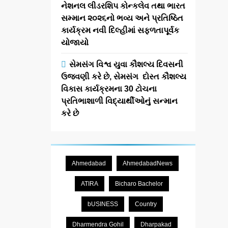
નેશનલ લીડરશિપ કોન્કલેવ તથા ભારત
સમ્માન ૨૦૨૬નો ભવ્ય અને પ્રતિષ્ઠિત
કાર્યક્રમ નવી દિલ્હીમાં સફળતાપૂર્વક
યોજાયો
સેમસંગ વિશ્વ યુવા કૌશલ્ય દિવસની
ઉજવણી કરે છે, સેમસંગ દોસ્ત કૌશલ્ય
વિકાસ કાર્યક્રમના 30 ટોચના
પ્રતિભાશાળી વિદ્યાર્થીઓનું સન્માન
કરે છે
Ahmedabad
AhmedabadNews
ATIRA
Bicharo Bachelor
bUSINESS
Country
Dharmendra Gohil
Dharpakad