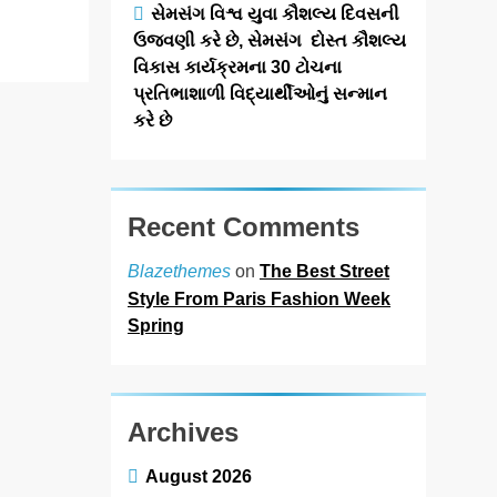
Read More
સેમસંગ વિશ્વ યુવા કૌશલ્ય દિવસની
ઉજવણી કરે છે, સેમસંગ દોસ્ત કૌશલ્ય
વિકાસ કાર્યક્રમના 30 ટોચના
પ્રતિભાશાળી વિદ્યાર્થીઓનું સન્માન
કરે છે
Recent Comments
on
The Best Street
Blazethemes
Style From Paris Fashion Week
Spring
Archives
August 2026