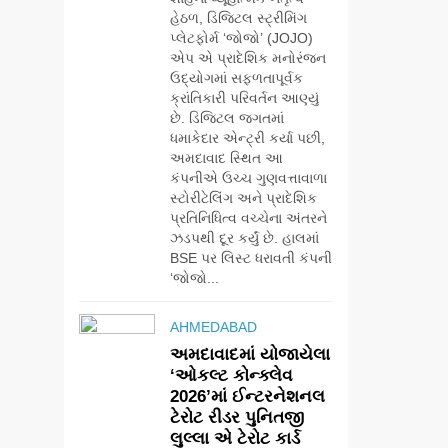
હેઠળ, ડિજિટલ સ્ટ્રીમિંગ
પ્લેટફોર્મ ‘જોજો’ (JOJO)
એપ એ પ્રાદેશિક મનોરંજન
ઉદ્યોગમાં સફળતાપૂર્વક
ક્રાંતિકારી પરિવર્તન આણ્યું
છે. ડિજિટલ જગતમાં
ધમાકેદાર એન્ટ્રી કર્યા પછી,
અમદાવાદ સ્થિત આ
કંપનીએ ઉચ્ચ ગુણવત્તાવાળા
સ્ટોરીટેલિંગ અને પ્રાદેશિક
પ્રતિનિધિત્વ વચ્ચેના અંતરને
ઝડપથી દૂર કર્યું છે. હાલમાં
BSE પર લિસ્ટ ધરાવતી કંપની
‘જોજો...
AHMEDABAD
અમદાવાદમાં યોજાયેલા
‘ઓકલ્ટ કોન્ક્લેવ
2026’માં ઈન્ટરનેશનલ
5
ટેરોટ રીડર પુનિતજી
સેમસંગ વિશ્વ યુવા
લુલ્લા એ ટેરોટ કાર્ડ
કૌશલ્ય દિવસની