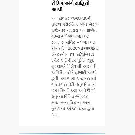
રીડિંગ અંગે માહિતી
ઉજવણી કરે છે,
BUSINESS
CSR
આપી
સેમસંગ દોસ્ત
કૌશલ્ય વિકાસ
અમદાવાદ: અમદાવાદની
6
કાર્યક્રમના 30
હોટેલ પ્રેસિડેન્ટ ખાતે મિરલ
આયુદા ઓર્ગેનિક્સ
ટોચના પ્રતિભાશાળી
ફાઉન્ડેશન દ્વારા આયોજિત
દ્વારા ગુજરાતના 5
વિદ્યાર્થીઓનું
40મા ગ્લોબલ ઓકલ્ટ
શહેરોમાં રિટેલ સ્ટોર્સ
BUSINESS
સન્માન કરે છે
સાયન્સ સમિટ – “ઓકલ્ટ
અને ગીર ગાયના
કોન્ક્લેવ 2026″માં જાણીતા
વૈદિક વલોણા ઘી-
ઈન્ટરનેશનલ સેલિબ્રિટી
7
દૂધની શુદ્ધ સેવાઓ
‘ગેટ સેટ ગો’ નું
ટેરોટ કાર્ડ રીડર પુનિત જી.
સાથે વ્યાપક
પાવર-પેક્ડ ટ્રેલર
લુલ્લાએ વિશેષ વી.આઈ.પી.
વિસ્તરણ
અતિથિ તરીકે હાજરી આપી
લોન્ચ: 7 ઓગસ્ટે
ENTERTAINMENT
હતી. આ ભવ્ય કાર્યક્રમમાં
રિલીઝ થઈ રહેલ
ભારતભરમાંથી તંત્ર વિજ્ઞાન,
આ ફિલ્મમાં હાઇ-ટેક
8
જ્યોતિષ વિદ્યા અને ઉર્જા
VFX જોવા મળશે
અમદાવાદમાં ભારે
ક્ષેત્રના વિવિધ ઓકલ્ટ
વરસાદ વચ્ચે ફિલ્મ
સાયન્સના વિદ્વાનો અને
‘ગેટ સેટ ગો’ની ‘ટીમ
ગુરુજનો એકઠા થયા હતા.
AHMEDABAD
CSR
ચિરંજીવી’ માનવતાના
આ...
કાર્ય માટે આગળ
1
આવી: ગુલબાઈ
ડો. મિતાલી નાગ
ટેકરાના પ્રભાવિત