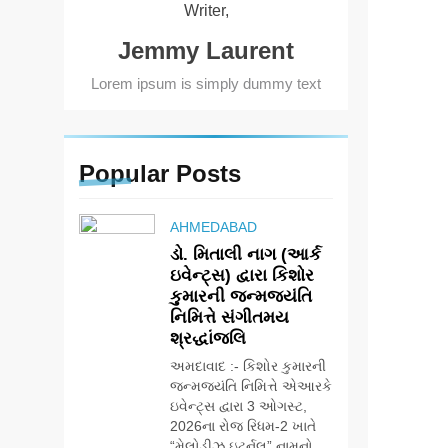
Writer,
Jemmy Laurent
Lorem ipsum is simply dummy text
Popular
Posts
AHMEDABAD
ડો. મિતાલી નાગ (આર્ક
ઇવેન્ટ્સ) દ્વારા કિશોર
કુમારની જન્મજયંતિ
નિમિત્તે સંગીતમય
શ્રદ્ધાંજલિ
અમદાવાદ :- કિશોર કુમારની
જન્મજયંતિ નિમિત્તે એઆરકે
ઇવેન્ટ્સ દ્વારા 3 ઓગસ્ટ,
2026ના રોજ રિધમ-2 ખાતે
“મેલોડીઝ ઇટર્નલ” નામનો