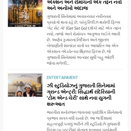
એક્શન અને રોમાંચનો એક તદ્દન નવો
અને અનોખો અંદાજ
ગુજરાતી સિનેમામાં અવારનવાર નવીનતમ
પ્રયોગો થતા રહે છે, પરંતુ રિલીઝ થયેલી ફિલ્મ
‘ગેટ સેટ ગો’ (Get Set Go) દર્શકો માટે એક તદ્દન
નવો, તાજો અને રોમાંચક અનુભવ લઈને આવી
છે. અર્ણવ કુમારના નિર્દેશન અને જીનલ
બેલાણીની શાનદાર વાર્તા પર આધારિત આ એક
એક્શન-એડવેન્ચર થ્રિલર ફિલ્મ છે, જે
ગુજરાતી સિનેમામાં અત્યાર સુધી બહુ ઓછી
જોવા મળેલી...
ENTERTAINMENT
5
ઝી સ્ટુડિયોઝનું ગુજરાતી સિનેમામાં
ડો. મિતાલી નાગ (આર્ક ઇવેન્ટ્સ)
ગ્રાન્ડ એન્ટ્રી: સિદ્ધાર્થ રાંદેરિયાની
દ્વારા કિશોર કુમારની જન્મજયંતિ
‘ટોમ એન્ડ ચેરી’ સાથે નવા યુગની
શરૂઆત
નિમિત્તે સંગીતમય શ્રદ્ધાંજલિ
AHMEDABAD
ભારતીય મનોરંજન જગતમાં પ્રાદેશિક સિનેમાનો
પ્રભાવ સતત વધી રહ્યો છે. આ જ દિશામાં
6
મહત્વપૂર્ણ પગલું ભરીને ઝી સ્ટુડિયોઝે ગુજરાતી
177 દેશો અને 52 લાખ દર્શકો:
ફિલ્મ ઇન્ડસ્ટ્રીમાં પોતાના સત્તાવાર પ્રવેશની