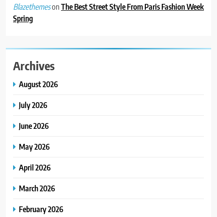
on
The Best Street Style From Paris Fashion Week
Blazethemes
4
Spring
ભારતના ભવિષ્યના કાર્યબળને
તૈયાર કરતાં: ટીમલીઝ સ્કિલ્સ
યુનિવર્સિટીએ 65 સ્નાતકોને ડિગ્રી
EDUCATION
એનાયત કરી
Archives
5
August 2026
ડો. મિતાલી નાગ (આર્ક ઇવેન્ટ્સ)
દ્વારા કિશોર કુમારની જન્મજયંતિ
July 2026
નિમિત્તે સંગીતમય શ્રદ્ધાંજલિ
AHMEDABAD
June 2026
6
May 2026
177 દેશો અને 52 લાખ દર્શકો:
ગુજરાતી OTT પ્લેટફોર્મ ‘જોજો’
April 2026
(JOJO) નો વિશ્વભરમાં દબદબો
BUSINESS
March 2026
7
February 2026
અમદાવાદમાં યોજાયેલા ‘ઓકલ્ટ