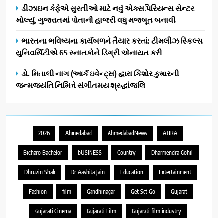
ડીઝાઇન કેફેએ સુરતીઓ માટે નવું એક્સપિરિયન્સ સેન્ટર
ખોલ્યું, ગુજરાતમાં પોતાની હાજરી વધુ મજબૂત બનાવી
ભારતના ભવિષ્યના કાર્યબળને તૈયાર કરતાં: ટીમલીઝ સ્કિલ્સ
યુનિવર્સિટીએ 65 સ્નાતકોને ડિગ્રી એનાયત કરી
ડો. મિતાલી નાગ (આર્ક ઇવેન્ટ્સ) દ્વારા કિશોર કુમારની
જન્મજયંતિ નિમિત્તે સંગીતમય શ્રદ્ધાંજલિ
2026
Ahmedabad
AhmedabadNews
ATIRA
Bicharo Bachelor
bUSINESS
Country
Dharmendra Gohil
Dhruvin Shah
Dr Aashita Jain
Education
Entertainment
Fashion
film
Gandhinagar
Get Set Go
Gujarat
Gujarati Cinema
Gujarati Film
Gujarati film industry