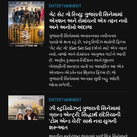
ENTERTAINMENT
ગેટ સેટ ગો રિવ્યુ: ગુજરાતી સિનેમામાં
એક્શન અને રોમાંચનો એક તદ્દન નવો
અને અનોખો અંદાજ
ગુજરાતી સિનેમામાં અવારનવાર નવીનતમ
પ્રયોગો થતા રહે છે, પરંતુ રિલીઝ થયેલી ફિલ્મ
‘ગેટ સેટ ગો’ (Get Set Go) દર્શકો માટે એક તદ્દન
નવો, તાજો અને રોમાંચક અનુભવ લઈને આવી
છે. અર્ણવ કુમારના નિર્દેશન અને જીનલ
બેલાણીની શાનદાર વાર્તા પર આધારિત આ એક
એક્શન-એડવેન્ચર થ્રિલર ફિલ્મ છે, જે
ગુજરાતી સિનેમામાં અત્યાર સુધી બહુ ઓછી
જોવા મળેલી...
ENTERTAINMENT
ઝી સ્ટુડિયોઝનું ગુજરાતી સિનેમામાં
ગ્રાન્ડ એન્ટ્રી: સિદ્ધાર્થ રાંદેરિયાની
‘ટોમ એન્ડ ચેરી’ સાથે નવા યુગની
શરૂઆત
ભારતીય મનોરંજન જગતમાં પ્રાદેશિક સિનેમાનો