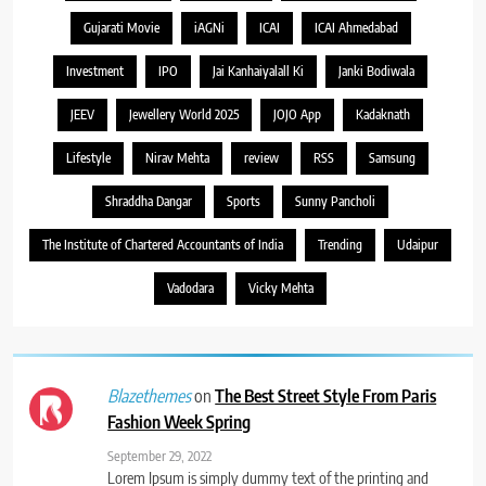
Gujarati Movie
iAGNi
ICAI
ICAI Ahmedabad
Investment
IPO
Jai Kanhaiyalall Ki
Janki Bodiwala
JEEV
Jewellery World 2025
JOJO App
Kadaknath
Lifestyle
Nirav Mehta
review
RSS
Samsung
Shraddha Dangar
Sports
Sunny Pancholi
The Institute of Chartered Accountants of India
Trending
Udaipur
Vadodara
Vicky Mehta
on
The Best Street Style From Paris
Blazethemes
Fashion Week Spring
September 29, 2022
Lorem Ipsum is simply dummy text of the printing and