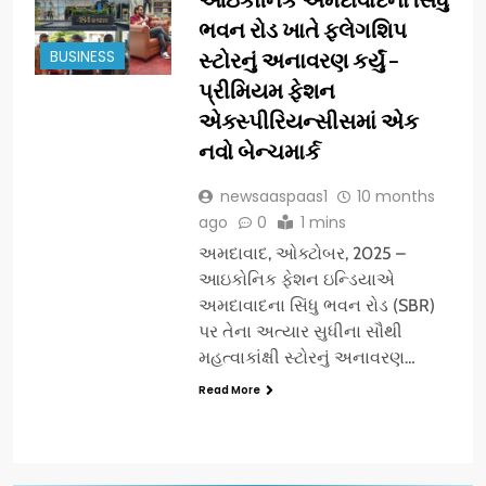
ભવન રોડ ખાતે ફ્લેગશિપ
BUSINESS
સ્ટોરનું અનાવરણ કર્યું –
પ્રીમિયમ ફેશન
એક્સ્પીરિયન્સીસમાં એક
નવો બેન્ચમાર્ક
newsaaspaas1
10 months
ago
0
1 mins
અમદાવાદ, ઓક્ટોબર, 2025 –
આઇકોનિક ફેશન ઇન્ડિયાએ
અમદાવાદના સિંધુ ભવન રોડ (SBR)
પર તેના અત્યાર સુધીના સૌથી
મહત્વાકાંક્ષી સ્ટોરનું અનાવરણ…
Read More