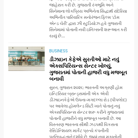
ગુજરાતી OTT પ્લેટફોર્મ ‘જોજો’
જાહેરાત કરી છે. ગુજરાતી રંગભૂમિ અને
સિનેમાના લોકપ્રિય અભિનેતા સિદ્ધાર્થ રાંદેરિયા
(JOJO) નો વિશ્વભરમાં દબદબો
BUSINESS
અભિનીત પારિવારિક મનોરંજન ફિલ્મ ‘ટોમ
એન્ડ ચેરી’ દ્વારા ઝી સ્ટુડિયોઝ હવે ગુજરાતી
સિનેમામાં પોતાની નવી ઇનિંગ્સની શરૂઆત કરી
7
રહ્યું છે....
અમદાવાદમાં યોજાયેલા ‘ઓકલ્ટ
કોન્ક્લેવ 2026’માં ઈન્ટરનેશનલ
BUSINESS
ટેરોટ રીડર પુનિતજી લુલ્લા એ ટેરોટ
AHMEDABAD
ડીઝાઇન કેફેએ સુરતીઓ માટે નવું
કાર્ડ રીડિંગ અંગે માહિતી આપી
એક્સપિરિયન્સ સેન્ટર ખોલ્યું,
ગુજરાતમાં પોતાની હાજરી વધુ મજબૂત
8
બનાવી
ગ્લોબલ એક્સેલન્સ ફોરમ દ્વારા
નેશનલ લીડરશિપ કોન્કલેવ તથા
સુરત, ગુજરાત ૨૦૨૬: ભારતની અગ્રણી હોમ
ભારત સમ્માન ૨૦૨૬નો ભવ્ય અને
ઇન્ટિરિયર બ્રાન્ડ્સમાંની એક એવી
BUSINESS
ડીઝાઇનકેફેએ ઉધના-મગદલ્લા રોડ (પીપલોદ)
પ્રતિષ્ઠિત કાર્યક્રમ નવી દિલ્હીમાં
પર આવેલા હોમલેન્ડ સિટી ખાતે પોતાનું નવું
સફળતાપૂર્વક યોજાયો
એક્સપિરિયન્સ સેન્ટર શરૂ કરીને ગુજરાતમાં
1
પોતાની હાજરીને વધુ મજબૂત બનાવી છે. આ
ગેટ સેટ ગો રિવ્યુ: ગુજરાતી
વિસ્તરણ ભારતના સૌથી ઝડપથી વિકસતા
સિનેમામાં એક્શન અને રોમાંચનો
રેસિડેન્શિયલ માર્કેટ પ્રત્યે કંપનીની
એક તદ્દન નવો અને અનોખો
ENTERTAINMENT
પ્રતિબદ્ધતાને દર્શાવે છે, જ્યાં નવા મકાનોની