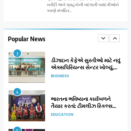
અંદાજ
ખરીદી અને ગ્રાહકોની બદલાતી પસંદગીઓને
કારણે સંગઠિત...
2
ઝી સ્ટુડિયોઝનું ગુજરાતી સિનેમામાં
ગ્રાન્ડ એન્ટ્રી: સિદ્ધાર્થ રાંદેરિયાની
‘ટોમ એન્ડ ચેરી’ સાથે નવા યુગની
Popular News
ENTERTAINMENT
શરૂઆત
3
ડીઝાઇન કેફેએ સુરતીઓ માટે નવું
એક્સપિરિયન્સ સેન્ટર ખોલ્યું,
ગુજરાતમાં પોતાની હાજરી વધુ
BUSINESS
મજબૂત બનાવી
4
ભારતના ભવિષ્યના કાર્યબળને
તૈયાર કરતાં: ટીમલીઝ સ્કિલ્સ
યુનિવર્સિટીએ 65 સ્નાતકોને ડિગ્રી
EDUCATION
એનાયત કરી
5