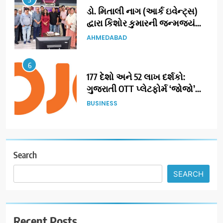
ડો. મિતાલી નાગ (આર્ક ઇવેન્ટ્સ)
દ્વારા કિશોર કુમારની જન્મજયંતિ
નિમિત્તે સંગીતમય શ્રદ્ધાંજલિ
AHMEDABAD
6
177 દેશો અને 52 લાખ દર્શકો:
ગુજરાતી OTT પ્લેટફોર્મ ‘જોજો’
(JOJO) નો વિશ્વભરમાં દબદબો
BUSINESS
7
અમદાવાદમાં યોજાયેલા ‘ઓકલ્ટ
કોન્ક્લેવ 2026’માં ઈન્ટરનેશનલ
Search
ટેરોટ રીડર પુનિતજી લુલ્લા એ ટેરોટ
AHMEDABAD
SEARCH
કાર્ડ રીડિંગ અંગે માહિતી આપી
8
ગ્લોબલ એક્સેલન્સ ફોરમ દ્વારા
Recent Posts
નેશનલ લીડરશિપ કોન્કલેવ તથા