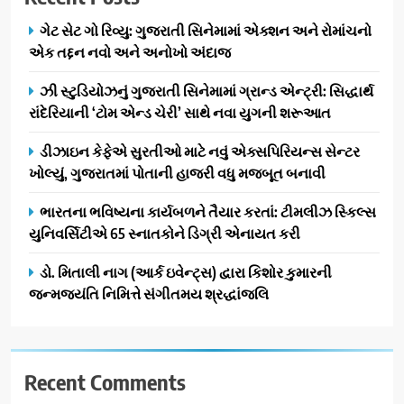
ભારત સમ્માન ૨૦૨૬નો ભવ્ય અને
BUSINESS
ગેટ સેટ ગો રિવ્યુ: ગુજરાતી સિનેમામાં એક્શન અને રોમાંચનો
પ્રતિષ્ઠિત કાર્યક્રમ નવી દિલ્હીમાં
એક તદ્દન નવો અને અનોખો અંદાજ
સફળતાપૂર્વક યોજાયો
1
ઝી સ્ટુડિયોઝનું ગુજરાતી સિનેમામાં ગ્રાન્ડ એન્ટ્રી: સિદ્ધાર્થ
ગેટ સેટ ગો રિવ્યુ: ગુજરાતી
રાંદેરિયાની ‘ટોમ એન્ડ ચેરી’ સાથે નવા યુગની શરૂઆત
સિનેમામાં એક્શન અને રોમાંચનો
એક તદ્દન નવો અને અનોખો
ENTERTAINMENT
ડીઝાઇન કેફેએ સુરતીઓ માટે નવું એક્સપિરિયન્સ સેન્ટર
અંદાજ
ખોલ્યું, ગુજરાતમાં પોતાની હાજરી વધુ મજબૂત બનાવી
2
ઝી સ્ટુડિયોઝનું ગુજરાતી સિનેમામાં
ભારતના ભવિષ્યના કાર્યબળને તૈયાર કરતાં: ટીમલીઝ સ્કિલ્સ
ગ્રાન્ડ એન્ટ્રી: સિદ્ધાર્થ રાંદેરિયાની
યુનિવર્સિટીએ 65 સ્નાતકોને ડિગ્રી એનાયત કરી
‘ટોમ એન્ડ ચેરી’ સાથે નવા યુગની
ENTERTAINMENT
ડો. મિતાલી નાગ (આર્ક ઇવેન્ટ્સ) દ્વારા કિશોર કુમારની
શરૂઆત
જન્મજયંતિ નિમિત્તે સંગીતમય શ્રદ્ધાંજલિ
3
ડીઝાઇન કેફેએ સુરતીઓ માટે નવું
એક્સપિરિયન્સ સેન્ટર ખોલ્યું,
ગુજરાતમાં પોતાની હાજરી વધુ
Recent Comments
BUSINESS
મજબૂત બનાવી