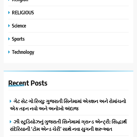
RELIGIOUS
Science
Sports
Technology
Recent
Posts
ગેટ સેટ ગો રિવ્યુ: ગુજરાતી સિનેમામાં એક્શન અને રોમાંચનો
એક તદ્દન નવો અને અનોખો અંદાજ
ઝી સ્ટુડિયોઝનું ગુજરાતી સિનેમામાં ગ્રાન્ડ એન્ટ્રી: સિદ્ધાર્થ
રાંદેરિયાની ‘ટોમ એન્ડ ચેરી’ સાથે નવા યુગની શરૂઆત