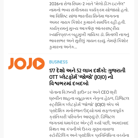
2026ના રોજ રિધમ-2 ખાતે “મેલોડીઝ ઇટર્નલ”
નામનો ભવ્ય સંગીતમય કાર્યક્રમ યોજાયો હતો.
આ વિશિષ્ટ સાંજ ભારતીય સિનેમા જગતના
અમર ગાયક કિશોર કુમારને સમર્પિત રહી હતી.
કાર્યક્રમનું મુખ્ય આકર્ષણ આંતરરાષ્ટ્રીય
ખ્યાતિપ્રાપ્ત બહુમુખી ગાયિકા ડૉ. મિતાલી નાગનું
ભાવસભર અને સુરીલું ગાયન રહ્યું. તેમણે કિશોર
કુમારના અનેક...
5
BUSINESS
સેમસંગ વિશ્વ યુવા કૌશલ્ય
દિવસની ઉજવણી કરે છે, સેમસંગ
177 દેશો અને 52 લાખ દર્શકો: ગુજરાતી
OTT પ્લેટફોર્મ ‘જોજો’ (JOJO) નો
દોસ્ત કૌશલ્ય વિકાસ કાર્યક્રમના
BUSINESS
CSR
વિશ્વભરમાં દબદબો
30 ટોચના પ્રતિભાશાળી
વિદ્યાર્થીઓનું સન્માન કરે છે
પોતાના વિઝનરી ફાઉન્ડર અને CEO શ્રી
6
ધ્રુવીન શાહના વ્યૂહાત્મક નેતૃત્વ હેઠળ, ડિજિટલ
આયુદા ઓર્ગેનિક્સ દ્વારા
સ્ટ્રીમિંગ પ્લેટફોર્મ ‘જોજો’ (JOJO) એપ એ
ગુજરાતના 5 શહેરોમાં રિટેલ સ્ટોર્સ
પ્રાદેશિક મનોરંજન ઉદ્યોગમાં સફળતાપૂર્વક
ક્રાંતિકારી પરિવર્તન આણ્યું છે. ડિજિટલ
અને ગીર ગાયના વૈદિક વલોણા ઘી-
BUSINESS
જગતમાં ધમાકેદાર એન્ટ્રી કર્યા પછી, અમદાવાદ
દૂધની શુદ્ધ સેવાઓ સાથે વ્યાપક
સ્થિત આ કંપનીએ ઉચ્ચ ગુણવત્તાવાળા
વિસ્તરણ
સ્ટોરીટેલિંગ અને પ્રાદેશિક પ્રતિનિધિત્વ વચ્ચેના
7