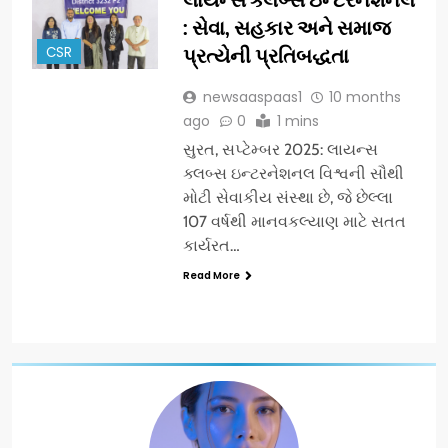
: સેવા, સહકાર અને સમાજ
CSR
પ્રત્યેની પ્રતિબદ્ધતા
newsaaspaas1
10 months
ago
0
1 mins
સુરત, સપ્ટેમ્બર 2025: લાયન્સ
ક્લબ્સ ઇન્ટરનેશનલ વિશ્વની સૌથી
મોટી સેવાકીય સંસ્થા છે, જે છેલ્લા
107 વર્ષથી માનવકલ્યાણ માટે સતત
કાર્યરત…
Read More