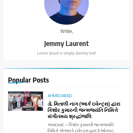
Writer,
Jemmy Laurent
Lorem ipsum is simply dummy text
Popular
Posts
AHMEDABAD
ડો. મિતાલી નાગ (આર્ક ઇવેન્ટ્સ) દ્વારા
કિશોર કુમારની જન્મજયંતિ નિમિત્તે
સંગીતમય શ્રદ્ધાંજલિ
અમદાવાદ :- કિશોર કુમારની જન્મજયંતિ
નિમિત્તે એઆરકે ઇવેન્ટ્સ દ્વારા 3 ઓગસ્ટ,