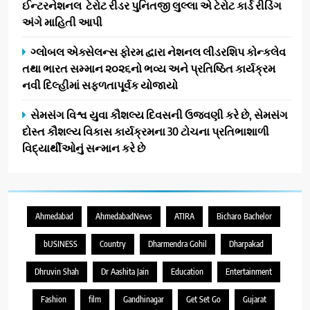
ઈન્ટરનેશનલ ટેરોટ રીડર પુનિતજી લુલ્લા એ ટેરોટ કાર્ડ રીડિંગ
અંગે માહિતી આપી
ગ્લોબલ એક્સેલન્સ ફોરમ દ્વારા નેશનલ લીડરશિપ કોન્કલેવ
તથા ભારત સમ્માન ૨૦૨૬નો ભવ્ય અને પ્રતિષ્ઠિત કાર્યક્રમ
નવી દિલ્હીમાં સફળતાપૂર્વક યોજાયો
સેમસંગ વિશ્વ યુવા કૌશલ્ય દિવસની ઉજવણી કરે છે, સેમસંગ
દોસ્ત કૌશલ્ય વિકાસ કાર્યક્રમના 30 ટોચના પ્રતિભાશાળી
વિદ્યાર્થીઓનું સન્માન કરે છે
Ahmedabad
AhmedabadNews
ATIRA
Bicharo Bachelor
bUSINESS
Country
Dharmendra Gohil
Dharpakad
Dhruvin Shah
Dr Aashita Jain
Education
Entertainment
Fashion
film
Gandhinagar
Get Set Go
Gujarat