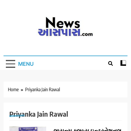
Skip
to
content
MENU
Home
Priyanka Jain Rawal
Priyanka Jain Rawal
લાયન્સ ક્લબ્સ ઇન્ટરનેશનલ