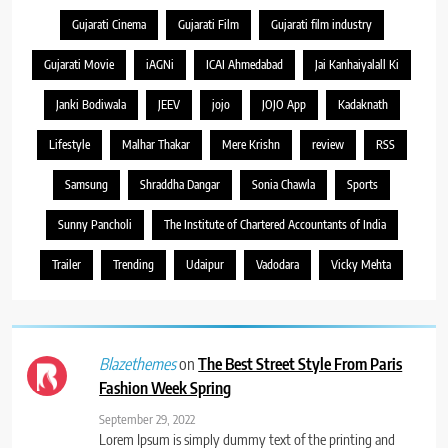
Gujarati Cinema
Gujarati Film
Gujarati film industry
Gujarati Movie
iAGNi
ICAI Ahmedabad
Jai Kanhaiyalall Ki
Janki Bodiwala
JEEV
jojo
JOJO App
Kadaknath
Lifestyle
Malhar Thakar
Mere Krishn
review
RSS
Samsung
Shraddha Dangar
Sonia Chawla
Sports
Sunny Pancholi
The Institute of Chartered Accountants of India
Trailer
Trending
Udaipur
Vadodara
Vicky Mehta
on
The Best Street Style From Paris
Blazethemes
Fashion Week Spring
September 29, 2022
Lorem Ipsum is simply dummy text of the printing and