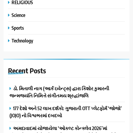
RELIGIOUS
Science
Sports
Technology
Recent
Posts
ડો. મિતાલી નાગ (આર્ક ઇવેન્ટ્સ) દ્વારા કિશોર કુમારની
જન્મજયંતિ નિમિત્તે સંગીતમય શ્રદ્ધાંજલિ
177 દેશો અને 52 લાખ દર્શકો: ગુજરાતી OTT પ્લેટફોર્મ ‘જોજો’
(JOJO) નો વિશ્વભરમાં દબદબો
અમદાવાદમાં યોજાયેલા ‘ઓકલ્ટ કોન્ક્લેવ 2026’માં