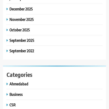
8
અમદાવાદમાં ભારે વરસાદ વચ્ચે
December 2025
ફિલ્મ ‘ગેટ સેટ ગો’ની ‘ટીમ
ચિરંજીવી’ માનવતાના કાર્ય માટે
November 2025
AHMEDABAD
CSR
આગળ આવી: ગુલબાઈ ટેકરાના
પ્રભાવિત પરિવારોને ફૂડ પેકેટ્સ
October 2025
અને પીવાના પાણીનું વિતરણ કર્યું
September 2025
September 2022
Categories
Ahmedabad
Business
CSR