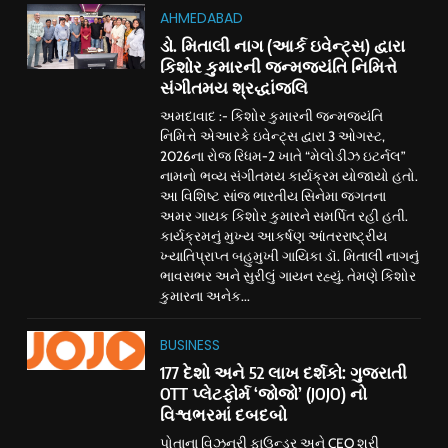
AHMEDABAD
ડો. મિતાલી નાગ (આર્ક ઇવેન્ટ્સ) દ્વારા
કિશોર કુમારની જન્મજયંતિ નિમિત્તે
સંગીતમય શ્રદ્ધાંજલિ
અમદાવાદ :- કિશોર કુમારની જન્મજયંતિ
નિમિત્તે એઆરકે ઇવેન્ટ્સ દ્વારા 3 ઓગસ્ટ,
2026ના રોજ રિધમ-2 ખાતે “મેલોડીઝ ઇટર્નલ”
નામનો ભવ્ય સંગીતમય કાર્યક્રમ યોજાયો હતો.
આ વિશિષ્ટ સાંજ ભારતીય સિનેમા જગતના
અમર ગાયક કિશોર કુમારને સમર્પિત રહી હતી.
કાર્યક્રમનું મુખ્ય આકર્ષણ આંતરરાષ્ટ્રીય
ખ્યાતિપ્રાપ્ત બહુમુખી ગાયિકા ડૉ. મિતાલી નાગનું
ભાવસભર અને સુરીલું ગાયન રહ્યું. તેમણે કિશોર
કુમારના અનેક...
BUSINESS
177 દેશો અને 52 લાખ દર્શકો: ગુજરાતી
OTT પ્લેટફોર્મ ‘જોજો’ (JOJO) નો
વિશ્વભરમાં દબદબો
પોતાના વિઝનરી ફાઉન્ડર અને CEO શ્રી