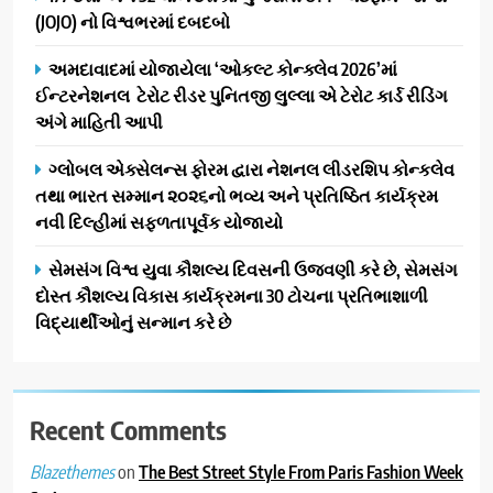
(JOJO) નો વિશ્વભરમાં દબદબો
દ્વારા કિશોર કુમારની જન્મજયંતિ
નિમિત્તે સંગીતમય શ્રદ્ધાંજલિ
AHMEDABAD
અમદાવાદમાં યોજાયેલા ‘ઓકલ્ટ કોન્ક્લેવ 2026’માં
ઈન્ટરનેશનલ ટેરોટ રીડર પુનિતજી લુલ્લા એ ટેરોટ કાર્ડ રીડિંગ
2
અંગે માહિતી આપી
177 દેશો અને 52 લાખ દર્શકો:
ગુજરાતી OTT પ્લેટફોર્મ ‘જોજો’
ગ્લોબલ એક્સેલન્સ ફોરમ દ્વારા નેશનલ લીડરશિપ કોન્કલેવ
(JOJO) નો વિશ્વભરમાં દબદબો
તથા ભારત સમ્માન ૨૦૨૬નો ભવ્ય અને પ્રતિષ્ઠિત કાર્યક્રમ
BUSINESS
નવી દિલ્હીમાં સફળતાપૂર્વક યોજાયો
3
સેમસંગ વિશ્વ યુવા કૌશલ્ય દિવસની ઉજવણી કરે છે, સેમસંગ
અમદાવાદમાં યોજાયેલા ‘ઓકલ્ટ
દોસ્ત કૌશલ્ય વિકાસ કાર્યક્રમના 30 ટોચના પ્રતિભાશાળી
કોન્ક્લેવ 2026’માં ઈન્ટરનેશનલ
વિદ્યાર્થીઓનું સન્માન કરે છે
ટેરોટ રીડર પુનિતજી લુલ્લા એ ટેરોટ
AHMEDABAD
કાર્ડ રીડિંગ અંગે માહિતી આપી
4
Recent Comments
ગ્લોબલ એક્સેલન્સ ફોરમ દ્વારા
નેશનલ લીડરશિપ કોન્કલેવ તથા
on
The Best Street Style From Paris Fashion Week
Blazethemes
ભારત સમ્માન ૨૦૨૬નો ભવ્ય અને
BUSINESS