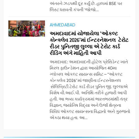
અંતરને ઝડપથી દૂર કર્યું છે. હાલમાં BSE પર
‘ગેટ સેટ ગો’ નું પાવર-પેક્ડ ટ્રેલર
લિસ્ટ ધરાવતી કંપની ‘જોજો...
લોન્ચ: 7 ઓગસ્ટે રિલીઝ થઈ રહેલ
આ ફિલ્મમાં હાઇ-ટેક VFX જોવા
ENTERTAINMENT
AHMEDABAD
મળશે
અમદાવાદમાં યોજાયેલા ‘ઓકલ્ટ
કોન્ક્લેવ 2026’માં ઈન્ટરનેશનલ ટેરોટ
8
રીડર પુનિતજી લુલ્લા એ ટેરોટ કાર્ડ
અમદાવાદમાં ભારે વરસાદ વચ્ચે
રીડિંગ અંગે માહિતી આપી
ફિલ્મ ‘ગેટ સેટ ગો’ની ‘ટીમ
ચિરંજીવી’ માનવતાના કાર્ય માટે
અમદાવાદ: અમદાવાદની હોટેલ પ્રેસિડેન્ટ ખાતે
AHMEDABAD
CSR
મિરલ ફાઉન્ડેશન દ્વારા આયોજિત 40મા
આગળ આવી: ગુલબાઈ ટેકરાના
ગ્લોબલ ઓકલ્ટ સાયન્સ સમિટ – “ઓકલ્ટ
પ્રભાવિત પરિવારોને ફૂડ પેકેટ્સ
કોન્ક્લેવ 2026″માં જાણીતા ઈન્ટરનેશનલ
1
અને પીવાના પાણીનું વિતરણ કર્યું
સેલિબ્રિટી ટેરોટ કાર્ડ રીડર પુનિત જી. લુલ્લાએ
ડો. મિતાલી નાગ (આર્ક ઇવેન્ટ્સ)
વિશેષ વી.આઈ.પી. અતિથિ તરીકે હાજરી આપી
દ્વારા કિશોર કુમારની જન્મજયંતિ
હતી. આ ભવ્ય કાર્યક્રમમાં ભારતભરમાંથી તંત્ર
નિમિત્તે સંગીતમય શ્રદ્ધાંજલિ
AHMEDABAD
વિજ્ઞાન, જ્યોતિષ વિદ્યા અને ઉર્જા ક્ષેત્રના
વિવિધ ઓકલ્ટ સાયન્સના વિદ્વાનો અને ગુરુજનો
એકઠા થયા હતા. આ...
2
177 દેશો અને 52 લાખ દર્શકો:
ગુજરાતી OTT પ્લેટફોર્મ ‘જોજો’