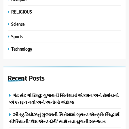
RELIGIOUS
Science
Sports
Technology
Recent
Posts
ગેટ સેટ ગો રિવ્યુ: ગુજરાતી સિનેમામાં એક્શન અને રોમાંચનો
એક તદ્દન નવો અને અનોખો અંદાજ
ઝી સ્ટુડિયોઝનું ગુજરાતી સિનેમામાં ગ્રાન્ડ એન્ટ્રી: સિદ્ધાર્થ
રાંદેરિયાની ‘ટોમ એન્ડ ચેરી’ સાથે નવા યુગની શરૂઆત