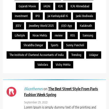
Gujarati Movie
iAGNi
ICAI
ICAI Ahmedabad
Investment
IPO
Jai Kanhaiyalall Ki
Janki Bodiwala
JEEV
Jewellery World 2025
JOJO App
Kadaknath
Lifestyle
Nirav Mehta
review
RSS
Samsung
Shraddha Dangar
Sports
Sunny Pancholi
The Institute of Chartered Accountants of India
Trending
Udaipur
Vadodara
Vicky Mehta
on
The Best Street Style From Paris
Blazethemes
Fashion Week Spring
September 29, 2022
Lorem Ipsum is simply dummy text of the printing and