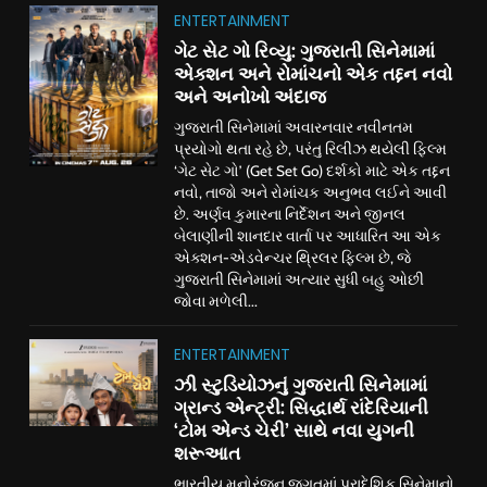
ENTERTAINMENT
ગેટ સેટ ગો રિવ્યુ: ગુજરાતી સિનેમામાં
એક્શન અને રોમાંચનો એક તદ્દન નવો
અને અનોખો અંદાજ
ગુજરાતી સિનેમામાં અવારનવાર નવીનતમ
પ્રયોગો થતા રહે છે, પરંતુ રિલીઝ થયેલી ફિલ્મ
‘ગેટ સેટ ગો’ (Get Set Go) દર્શકો માટે એક તદ્દન
નવો, તાજો અને રોમાંચક અનુભવ લઈને આવી
છે. અર્ણવ કુમારના નિર્દેશન અને જીનલ
બેલાણીની શાનદાર વાર્તા પર આધારિત આ એક
એક્શન-એડવેન્ચર થ્રિલર ફિલ્મ છે, જે
ગુજરાતી સિનેમામાં અત્યાર સુધી બહુ ઓછી
જોવા મળેલી...
ENTERTAINMENT
ઝી સ્ટુડિયોઝનું ગુજરાતી સિનેમામાં
ગ્રાન્ડ એન્ટ્રી: સિદ્ધાર્થ રાંદેરિયાની
‘ટોમ એન્ડ ચેરી’ સાથે નવા યુગની
શરૂઆત
ભારતીય મનોરંજન જગતમાં પ્રાદેશિક સિનેમાનો