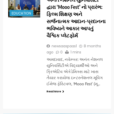
દ્વારા ‘Mooo Fest’ નો પ્રારંભ:
EDUCATION
ફિલ્મ શિક્ષણ અને
સર્જનાત્મક આદાન-પ્રદાનના
ભવિષ્યને આકાર આપતું
વૈશ્વિક પ્લેટફોર્મ
newsaaspaas1
8 months
ago
0
1 mins
અમદાવાદ, નવેમ્બર: અનંત નેશનલ
યુનિવર્સિટીએ વિદ્યાર્થીઓ અને
ક્રિએટિવ એકેડેમિક્સ માટે ખાસ
તૈયાર કરાયેલા ઇન્ટરનેશનલ મૂવિંગ
ઈમેજ ફેસ્ટિવલ, ‘Mooo Fest’ (મૂ…
Read More