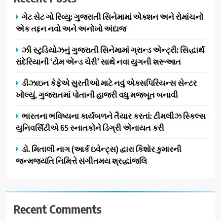
ભારત સમ્માન ૨૦૨૬નો ભવ્ય અને
BUSINESS
ગેટ સેટ ગો રિવ્યુ: ગુજરાતી સિનેમામાં એક્શન અને રોમાંચનો
પ્રતિષ્ઠિત કાર્યક્રમ નવી દિલ્હીમાં
એક તદ્દન નવો અને અનોખો અંદાજ
સફળતાપૂર્વક યોજાયો
1
ઝી સ્ટુડિયોઝનું ગુજરાતી સિનેમામાં ગ્રાન્ડ એન્ટ્રી: સિદ્ધાર્થ
ગેટ સેટ ગો રિવ્યુ: ગુજરાતી
રાંદેરિયાની ‘ટોમ એન્ડ ચેરી’ સાથે નવા યુગની શરૂઆત
સિનેમામાં એક્શન અને રોમાંચનો
એક તદ્દન નવો અને અનોખો
ENTERTAINMENT
ડીઝાઇન કેફેએ સુરતીઓ માટે નવું એક્સપિરિયન્સ સેન્ટર
અંદાજ
ખોલ્યું, ગુજરાતમાં પોતાની હાજરી વધુ મજબૂત બનાવી
2
ઝી સ્ટુડિયોઝનું ગુજરાતી સિનેમામાં
ભારતના ભવિષ્યના કાર્યબળને તૈયાર કરતાં: ટીમલીઝ સ્કિલ્સ
ગ્રાન્ડ એન્ટ્રી: સિદ્ધાર્થ રાંદેરિયાની
યુનિવર્સિટીએ 65 સ્નાતકોને ડિગ્રી એનાયત કરી
‘ટોમ એન્ડ ચેરી’ સાથે નવા યુગની
ENTERTAINMENT
ડો. મિતાલી નાગ (આર્ક ઇવેન્ટ્સ) દ્વારા કિશોર કુમારની
શરૂઆત
જન્મજયંતિ નિમિત્તે સંગીતમય શ્રદ્ધાંજલિ
3
ડીઝાઇન કેફેએ સુરતીઓ માટે નવું
એક્સપિરિયન્સ સેન્ટર ખોલ્યું,
ગુજરાતમાં પોતાની હાજરી વધુ
Recent Comments
BUSINESS
મજબૂત બનાવી