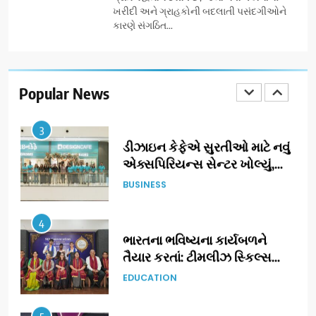
અંદાજ
ખરીદી અને ગ્રાહકોની બદલાતી પસંદગીઓને
કારણે સંગઠિત...
2
ઝી સ્ટુડિયોઝનું ગુજરાતી સિનેમામાં
ગ્રાન્ડ એન્ટ્રી: સિદ્ધાર્થ રાંદેરિયાની
‘ટોમ એન્ડ ચેરી’ સાથે નવા યુગની
Popular News
ENTERTAINMENT
શરૂઆત
3
ડીઝાઇન કેફેએ સુરતીઓ માટે નવું
એક્સપિરિયન્સ સેન્ટર ખોલ્યું,
ગુજરાતમાં પોતાની હાજરી વધુ
BUSINESS
મજબૂત બનાવી
4
ભારતના ભવિષ્યના કાર્યબળને
તૈયાર કરતાં: ટીમલીઝ સ્કિલ્સ
યુનિવર્સિટીએ 65 સ્નાતકોને ડિગ્રી
EDUCATION
એનાયત કરી
5