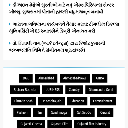
ડીઝાઇન કેફેએ સુરતીઓ માટે નવું એક્સપિરિયન્સ સેન્ટર
ખોલ્યું, ગુજરાતમાં પોતાની હાજરી વધુ મજબૂત બનાવી
ભારતના ભવિષ્યના કાર્યબળને તૈયાર કરતાં: ટીમલીઝ સ્કિલ્સ
યુનિવર્સિટીએ 65 સ્નાતકોને ડિગ્રી એનાયત કરી
ડો. મિતાલી નાગ (આર્ક ઇવેન્ટ્સ) દ્વારા કિશોર કુમારની
જન્મજયંતિ નિમિત્તે સંગીતમય શ્રદ્ધાંજલિ
2026
Ahmedabad
AhmedabadNews
ATIRA
Bicharo Bachelor
bUSINESS
Country
Dharmendra Gohil
Dhruvin Shah
Dr Aashita Jain
Education
Entertainment
Fashion
film
Gandhinagar
Get Set Go
Gujarat
Gujarati Cinema
Gujarati Film
Gujarati film industry