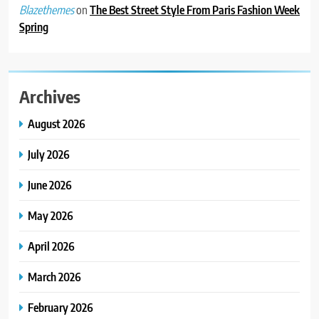
on
The Best Street Style From Paris Fashion Week
Blazethemes
4
Spring
ભારતના ભવિષ્યના કાર્યબળને
તૈયાર કરતાં: ટીમલીઝ સ્કિલ્સ
યુનિવર્સિટીએ 65 સ્નાતકોને ડિગ્રી
EDUCATION
એનાયત કરી
Archives
5
August 2026
ડો. મિતાલી નાગ (આર્ક ઇવેન્ટ્સ)
દ્વારા કિશોર કુમારની જન્મજયંતિ
July 2026
નિમિત્તે સંગીતમય શ્રદ્ધાંજલિ
AHMEDABAD
June 2026
6
May 2026
177 દેશો અને 52 લાખ દર્શકો:
ગુજરાતી OTT પ્લેટફોર્મ ‘જોજો’
April 2026
(JOJO) નો વિશ્વભરમાં દબદબો
BUSINESS
March 2026
7
February 2026
અમદાવાદમાં યોજાયેલા ‘ઓકલ્ટ