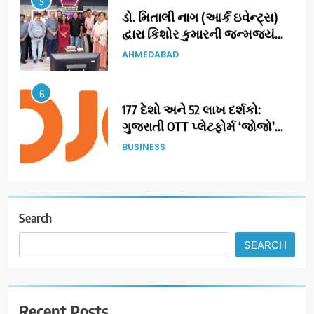
ડો. મિતાલી નાગ (આર્ક ઇવેન્ટ્સ)
દ્વારા કિશોર કુમારની જન્મજયંતિ
નિમિત્તે સંગીતમય શ્રદ્ધાંજલિ
AHMEDABAD
6
177 દેશો અને 52 લાખ દર્શકો:
ગુજરાતી OTT પ્લેટફોર્મ ‘જોજો’
(JOJO) નો વિશ્વભરમાં દબદબો
BUSINESS
7
અમદાવાદમાં યોજાયેલા ‘ઓકલ્ટ
કોન્ક્લેવ 2026’માં ઈન્ટરનેશનલ
Search
ટેરોટ રીડર પુનિતજી લુલ્લા એ ટેરોટ
AHMEDABAD
SEARCH
કાર્ડ રીડિંગ અંગે માહિતી આપી
8
ગ્લોબલ એક્સેલન્સ ફોરમ દ્વારા
Recent Posts
નેશનલ લીડરશિપ કોન્કલેવ તથા