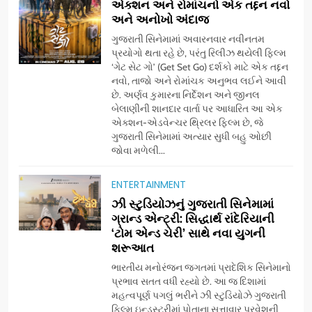
એક્શન અને રોમાંચનો એક તદ્દન નવો
અને અનોખો અંદાજ
ગુજરાતી સિનેમામાં અવારનવાર નવીનતમ
પ્રયોગો થતા રહે છે, પરંતુ રિલીઝ થયેલી ફિલ્મ
‘ગેટ સેટ ગો’ (Get Set Go) દર્શકો માટે એક તદ્દન
નવો, તાજો અને રોમાંચક અનુભવ લઈને આવી
છે. અર્ણવ કુમારના નિર્દેશન અને જીનલ
બેલાણીની શાનદાર વાર્તા પર આધારિત આ એક
એક્શન-એડવેન્ચર થ્રિલર ફિલ્મ છે, જે
ગુજરાતી સિનેમામાં અત્યાર સુધી બહુ ઓછી
જોવા મળેલી...
ENTERTAINMENT
5
ઝી સ્ટુડિયોઝનું ગુજરાતી સિનેમામાં
ડો. મિતાલી નાગ (આર્ક ઇવેન્ટ્સ)
ગ્રાન્ડ એન્ટ્રી: સિદ્ધાર્થ રાંદેરિયાની
દ્વારા કિશોર કુમારની જન્મજયંતિ
‘ટોમ એન્ડ ચેરી’ સાથે નવા યુગની
શરૂઆત
નિમિત્તે સંગીતમય શ્રદ્ધાંજલિ
AHMEDABAD
ભારતીય મનોરંજન જગતમાં પ્રાદેશિક સિનેમાનો
પ્રભાવ સતત વધી રહ્યો છે. આ જ દિશામાં
6
મહત્વપૂર્ણ પગલું ભરીને ઝી સ્ટુડિયોઝે ગુજરાતી
177 દેશો અને 52 લાખ દર્શકો:
ફિલ્મ ઇન્ડસ્ટ્રીમાં પોતાના સત્તાવાર પ્રવેશની