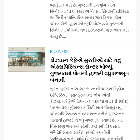
ગુજરાતી OTT પ્લેટફોર્મ ‘જોજો’
જાહેરાત કરી છે. ગુજરાતી રંગભૂમિ અને
સિનેમાના લોકપ્રિય અભિનેતા સિદ્ધાર્થ રાંદેરિયા
(JOJO) નો વિશ્વભરમાં દબદબો
BUSINESS
અભિનીત પારિવારિક મનોરંજન ફિલ્મ ‘ટોમ
એન્ડ ચેરી’ દ્વારા ઝી સ્ટુડિયોઝ હવે ગુજરાતી
સિનેમામાં પોતાની નવી ઇનિંગ્સની શરૂઆત કરી
7
રહ્યું છે....
અમદાવાદમાં યોજાયેલા ‘ઓકલ્ટ
કોન્ક્લેવ 2026’માં ઈન્ટરનેશનલ
BUSINESS
ટેરોટ રીડર પુનિતજી લુલ્લા એ ટેરોટ
AHMEDABAD
ડીઝાઇન કેફેએ સુરતીઓ માટે નવું
કાર્ડ રીડિંગ અંગે માહિતી આપી
એક્સપિરિયન્સ સેન્ટર ખોલ્યું,
ગુજરાતમાં પોતાની હાજરી વધુ મજબૂત
8
બનાવી
ગ્લોબલ એક્સેલન્સ ફોરમ દ્વારા
નેશનલ લીડરશિપ કોન્કલેવ તથા
સુરત, ગુજરાત ૨૦૨૬: ભારતની અગ્રણી હોમ
ભારત સમ્માન ૨૦૨૬નો ભવ્ય અને
ઇન્ટિરિયર બ્રાન્ડ્સમાંની એક એવી
BUSINESS
ડીઝાઇનકેફેએ ઉધના-મગદલ્લા રોડ (પીપલોદ)
પ્રતિષ્ઠિત કાર્યક્રમ નવી દિલ્હીમાં
પર આવેલા હોમલેન્ડ સિટી ખાતે પોતાનું નવું
સફળતાપૂર્વક યોજાયો
એક્સપિરિયન્સ સેન્ટર શરૂ કરીને ગુજરાતમાં
1
પોતાની હાજરીને વધુ મજબૂત બનાવી છે. આ
ગેટ સેટ ગો રિવ્યુ: ગુજરાતી
વિસ્તરણ ભારતના સૌથી ઝડપથી વિકસતા
સિનેમામાં એક્શન અને રોમાંચનો
રેસિડેન્શિયલ માર્કેટ પ્રત્યે કંપનીની
એક તદ્દન નવો અને અનોખો
ENTERTAINMENT
પ્રતિબદ્ધતાને દર્શાવે છે, જ્યાં નવા મકાનોની