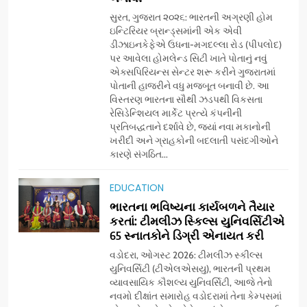
સુરત, ગુજરાત ૨૦૨૬: ભારતની અગ્રણી હોમ
ઇન્ટિરિયર બ્રાન્ડ્સમાંની એક એવી
ડીઝાઇનકેફેએ ઉધના-મગદલ્લા રોડ (પીપલોદ)
પર આવેલા હોમલેન્ડ સિટી ખાતે પોતાનું નવું
એક્સપિરિયન્સ સેન્ટર શરૂ કરીને ગુજરાતમાં
પોતાની હાજરીને વધુ મજબૂત બનાવી છે. આ
વિસ્તરણ ભારતના સૌથી ઝડપથી વિકસતા
રેસિડેન્શિયલ માર્કેટ પ્રત્યે કંપનીની
પ્રતિબદ્ધતાને દર્શાવે છે, જ્યાં નવા મકાનોની
ખરીદી અને ગ્રાહકોની બદલાતી પસંદગીઓને
કારણે સંગઠિત...
5
અમદાવાદમાં યોજાયેલા ‘ઓકલ્ટ
EDUCATION
કોન્ક્લેવ 2026’માં ઈન્ટરનેશનલ
ભારતના ભવિષ્યના કાર્યબળને તૈયાર
ટેરોટ રીડર પુનિતજી લુલ્લા એ ટેરોટ
AHMEDABAD
કરતાં: ટીમલીઝ સ્કિલ્સ યુનિવર્સિટીએ
કાર્ડ રીડિંગ અંગે માહિતી આપી
65 સ્નાતકોને ડિગ્રી એનાયત કરી
6
વડોદરા, ઓગસ્ટ 2026: ટીમલીઝ સ્કીલ્સ
ગ્લોબલ એક્સેલન્સ ફોરમ દ્વારા
યુનિવર્સિટી (ટીએલએસયુ), ભારતની પ્રથમ
નેશનલ લીડરશિપ કોન્કલેવ તથા
વ્યાવસાયિક કૌશલ્ય યુનિવર્સિટી, આજે તેનો
નવમો દીક્ષાંત સમારોહ વડોદરામાં તેના કેમ્પસમાં
ભારત સમ્માન ૨૦૨૬નો ભવ્ય અને
BUSINESS