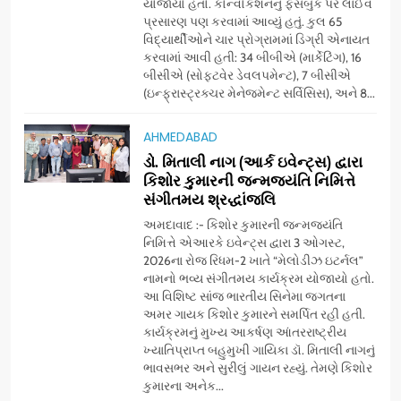
યોજાયો હતો. કોન્વોકેશનનું ફેસબુક પર લાઈવ
પ્રતિષ્ઠિત કાર્યક્રમ નવી દિલ્હીમાં
પ્રસારણ પણ કરવામાં આવ્યું હતું. કુલ 65
સફળતાપૂર્વક યોજાયો
વિદ્યાર્થીઓને ચાર પ્રોગ્રામમાં ડિગ્રી એનાયત
7
કરવામાં આવી હતી: 34 બીબીએ (માર્કેટિંગ), 16
સેમસંગ વિશ્વ યુવા કૌશલ્ય
બીસીએ (સોફ્ટવેર ડેવલપમેન્ટ), 7 બીસીએ
દિવસની ઉજવણી કરે છે, સેમસંગ
(ઇન્ફ્રાસ્ટ્રક્ચર મેનેજમેન્ટ સર્વિસિસ), અને 8...
દોસ્ત કૌશલ્ય વિકાસ કાર્યક્રમના
BUSINESS
CSR
30 ટોચના પ્રતિભાશાળી
AHMEDABAD
વિદ્યાર્થીઓનું સન્માન કરે છે
ડો. મિતાલી નાગ (આર્ક ઇવેન્ટ્સ) દ્વારા
8
કિશોર કુમારની જન્મજયંતિ નિમિત્તે
આયુદા ઓર્ગેનિક્સ દ્વારા
સંગીતમય શ્રદ્ધાંજલિ
ગુજરાતના 5 શહેરોમાં રિટેલ સ્ટોર્સ
અને ગીર ગાયના વૈદિક વલોણા ઘી-
અમદાવાદ :- કિશોર કુમારની જન્મજયંતિ
BUSINESS
નિમિત્તે એઆરકે ઇવેન્ટ્સ દ્વારા 3 ઓગસ્ટ,
દૂધની શુદ્ધ સેવાઓ સાથે વ્યાપક
2026ના રોજ રિધમ-2 ખાતે “મેલોડીઝ ઇટર્નલ”
વિસ્તરણ
નામનો ભવ્ય સંગીતમય કાર્યક્રમ યોજાયો હતો.
1
આ વિશિષ્ટ સાંજ ભારતીય સિનેમા જગતના
ડીઝાઇન કેફેએ સુરતીઓ માટે નવું
અમર ગાયક કિશોર કુમારને સમર્પિત રહી હતી.
એક્સપિરિયન્સ સેન્ટર ખોલ્યું,
કાર્યક્રમનું મુખ્ય આકર્ષણ આંતરરાષ્ટ્રીય
ગુજરાતમાં પોતાની હાજરી વધુ
BUSINESS
ખ્યાતિપ્રાપ્ત બહુમુખી ગાયિકા ડૉ. મિતાલી નાગનું
મજબૂત બનાવી
ભાવસભર અને સુરીલું ગાયન રહ્યું. તેમણે કિશોર
કુમારના અનેક...
2