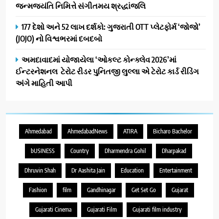
જન્મજયંતિ નિમિત્તે સંગીતમય શ્રદ્ધાંજલિ
177 દેશો અને 52 લાખ દર્શકો: ગુજરાતી OTT પ્લેટફોર્મ ‘જોજો’
(JOJO) નો વિશ્વભરમાં દબદબો
અમદાવાદમાં યોજાયેલા ‘ઓકલ્ટ કોન્ક્લેવ 2026’માં
ઈન્ટરનેશનલ ટેરોટ રીડર પુનિતજી લુલ્લા એ ટેરોટ કાર્ડ રીડિંગ
અંગે માહિતી આપી
Ahmedabad
AhmedabadNews
ATIRA
Bicharo Bachelor
bUSINESS
Country
Dharmendra Gohil
Dharpakad
Dhruvin Shah
Dr Aashita Jain
Education
Entertainment
Fashion
film
Gandhinagar
Get Set Go
Gujarat
Gujarati Cinema
Gujarati Film
Gujarati film industry