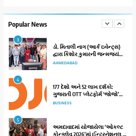
ભારતના ભવિષ્યના કાર્યબળને
તૈયાર કરતાં: ટીમલીઝ સ્કિલ્સ
યુનિવર્સિટીએ 65 સ્નાતકોને ડિગ્રી
Popular News
EDUCATION
એનાયત કરી
3
ડો. મિતાલી નાગ (આર્ક ઇવેન્ટ્સ)
દ્વારા કિશોર કુમારની જન્મજયંતિ
નિમિત્તે સંગીતમય શ્રદ્ધાંજલિ
AHMEDABAD
4
177 દેશો અને 52 લાખ દર્શકો:
ગુજરાતી OTT પ્લેટફોર્મ ‘જોજો’
(JOJO) નો વિશ્વભરમાં દબદબો
BUSINESS
5
અમદાવાદમાં યોજાયેલા ‘ઓકલ્ટ
કોન્ક્લેવ 2026’માં ઈન્ટરનેશનલ