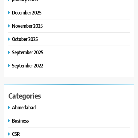
30 ટોચના પ્રતિભાશાળી
વિદ્યાર્થીઓનું સન્માન કરે છે
December 2025
8
આયુદા ઓર્ગેનિક્સ દ્વારા
November 2025
ગુજરાતના 5 શહેરોમાં રિટેલ સ્ટોર્સ
અને ગીર ગાયના વૈદિક વલોણા ઘી-
October 2025
BUSINESS
દૂધની શુદ્ધ સેવાઓ સાથે વ્યાપક
September 2025
વિસ્તરણ
September 2022
Categories
Ahmedabad
Business
CSR