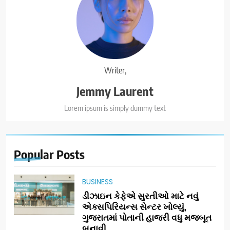
Writer,
Jemmy Laurent
Lorem ipsum is simply dummy text
Popular
Posts
BUSINESS
ડીઝાઇન કેફેએ સુરતીઓ માટે નવું
એક્સપિરિયન્સ સેન્ટર ખોલ્યું,
ગુજરાતમાં પોતાની હાજરી વધુ મજબૂત
બનાવી