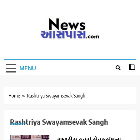
Skip
to
content
MENU
Home
Rashtriya Swayamsevak Sangh
Rashtriya Swayamsevak Sangh
રાષ્ટ્રીય સ્વયં સેવક​સંઘના