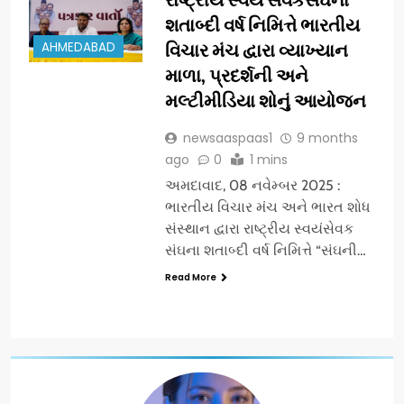
શતાબ્દી વર્ષ નિમિત્તે ભારતીય
AHMEDABAD
વિચાર મંચ દ્વારા વ્યાખ્યાન
માળા, પ્રદર્શની અને​
મલ્ટીમીડિયા​ શોનું આયોજન
newsaaspaas1
9 months
ago
0
1 mins
અમદાવાદ, 08 નવેમ્બર 2025 :
ભારતીય વિચાર મંચ અને ભારત શોધ
સંસ્થાન દ્વારા રાષ્ટ્રીય સ્વયંસેવક
સંઘના શતાબ્દી વર્ષ નિમિત્તે “સંઘની…
Read More