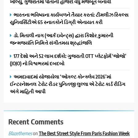
ખોલ્યું, ગુજરાતમાં પોતાની હાજરી વધુ મજબૂત બનાવી
વિસ્તરણ
1
ભારતના ભવિષ્યના કાર્યબળને તૈયાર કરતાં: ટીમલીઝ સ્કિલ્સ
ડીઝાઇન કેફેએ સુરતીઓ માટે નવું
યુનિવર્સિટીએ 65 સ્નાતકોને ડિગ્રી એનાયત કરી
એક્સપિરિયન્સ સેન્ટર ખોલ્યું,
ગુજરાતમાં પોતાની હાજરી વધુ
BUSINESS
ડો. મિતાલી નાગ (આર્ક ઇવેન્ટ્સ) દ્વારા કિશોર કુમારની
મજબૂત બનાવી
જન્મજયંતિ નિમિત્તે સંગીતમય શ્રદ્ધાંજલિ
2
ભારતના ભવિષ્યના કાર્યબળને
177 દેશો અને 52 લાખ દર્શકો: ગુજરાતી OTT પ્લેટફોર્મ ‘જોજો’
તૈયાર કરતાં: ટીમલીઝ સ્કિલ્સ
(JOJO) નો વિશ્વભરમાં દબદબો
યુનિવર્સિટીએ 65 સ્નાતકોને ડિગ્રી
EDUCATION
અમદાવાદમાં યોજાયેલા ‘ઓકલ્ટ કોન્ક્લેવ 2026’માં
એનાયત કરી
ઈન્ટરનેશનલ ટેરોટ રીડર પુનિતજી લુલ્લા એ ટેરોટ કાર્ડ રીડિંગ
3
અંગે માહિતી આપી
ડો. મિતાલી નાગ (આર્ક ઇવેન્ટ્સ)
દ્વારા કિશોર કુમારની જન્મજયંતિ
નિમિત્તે સંગીતમય શ્રદ્ધાંજલિ
AHMEDABAD
Recent Comments
4
on
The Best Street Style From Paris Fashion Week
Blazethemes
177 દેશો અને 52 લાખ દર્શકો: