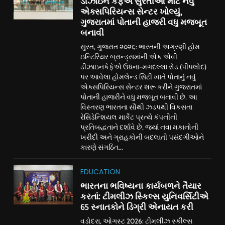
ડીઝાઇન કેફેએ સુરતીઓ માટે નવું
એક્સપિરિયન્સ સેન્ટર ખોલ્યું,
ગુજરાતમાં પોતાની હાજરી વધુ મજબૂત
બનાવી
સુરત, ગુજરાત ૨૦૨૬: ભારતની અગ્રણી હોમ
ઇન્ટિરિયર બ્રાન્ડ્સમાંની એક એવી
ડીઝાઇનકેફેએ ઉધના-મગદલ્લા રોડ (પીપલોદ)
પર આવેલા હોમલેન્ડ સિટી ખાતે પોતાનું નવું
એક્સપિરિયન્સ સેન્ટર શરૂ કરીને ગુજરાતમાં
પોતાની હાજરીને વધુ મજબૂત બનાવી છે. આ
વિસ્તરણ ભારતના સૌથી ઝડપથી વિકસતા
રેસિડેન્શિયલ માર્કેટ પ્રત્યે કંપનીની
પ્રતિબદ્ધતાને દર્શાવે છે, જ્યાં નવા મકાનોની
ખરીદી અને ગ્રાહકોની બદલાતી પસંદગીઓને
કારણે સંગઠિત...
EDUCATION
ભારતના ભવિષ્યના કાર્યબળને તૈયાર
કરતાં: ટીમલીઝ સ્કિલ્સ યુનિવર્સિટીએ
65 સ્નાતકોને ડિગ્રી એનાયત કરી
વડોદરા, ઓગસ્ટ 2026: ટીમલીઝ સ્કીલ્સ