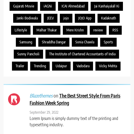
Gujarati Movie
iAGNi
ICAI Ahmedabad
Jai Kanhaiyalall Ki
Janki Bodiwala
JEEV
jojo
JOJO App
Kadaknath
Lifestyle
Malhar Thakar
Mere Krishn
review
RSS
Samsung
Shraddha Dangar
Sonia Chawla
Sports
Sunny Pancholi
The Institute of Chartered Accountants of India
Trailer
Trending
Udaipur
Vadodara
Vicky Mehta
on
The Best Street Style From Paris
Blazethemes
Fashion Week Spring
September 29, 2022
Lorem Ipsum is simply dummy text of the printing and
typesetting industry.