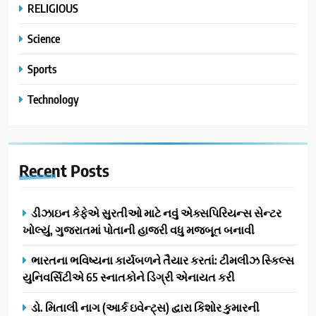
RELIGIOUS
Science
Sports
Technology
Recent
Posts
ડીઝાઇન કેફેએ સુરતીઓ માટે નવું એક્સપિરિયન્સ સેન્ટર
ખોલ્યું, ગુજરાતમાં પોતાની હાજરી વધુ મજબૂત બનાવી
ભારતના ભવિષ્યના કાર્યબળને તૈયાર કરતાં: ટીમલીઝ સ્કિલ્સ
યુનિવર્સિટીએ 65 સ્નાતકોને ડિગ્રી એનાયત કરી
ડો. મિતાલી નાગ (આર્ક ઇવેન્ટ્સ) દ્વારા કિશોર કુમારની