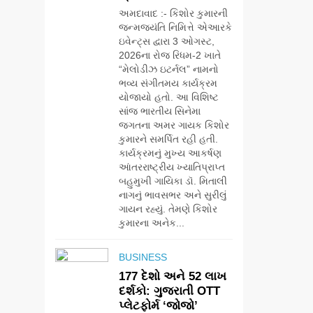
અમદાવાદ :- કિશોર કુમારની
જન્મજયંતિ નિમિત્તે એઆરકે
ઇવેન્ટ્સ દ્વારા 3 ઓગસ્ટ,
2026ના રોજ રિધમ-2 ખાતે
“મેલોડીઝ ઇટર્નલ” નામનો
ભવ્ય સંગીતમય કાર્યક્રમ
યોજાયો હતો. આ વિશિષ્ટ
સાંજ ભારતીય સિનેમા
જગતના અમર ગાયક કિશોર
કુમારને સમર્પિત રહી હતી.
કાર્યક્રમનું મુખ્ય આકર્ષણ
આંતરરાષ્ટ્રીય ખ્યાતિપ્રાપ્ત
બહુમુખી ગાયિકા ડૉ. મિતાલી
નાગનું ભાવસભર અને સુરીલું
ગાયન રહ્યું. તેમણે કિશોર
કુમારના અનેક...
BUSINESS
177 દેશો અને 52 લાખ
5
દર્શકો: ગુજરાતી OTT
ગ્લોબલ એક્સેલન્સ
પ્લેટફોર્મ ‘જોજો’
ફોરમ દ્વારા નેશનલ