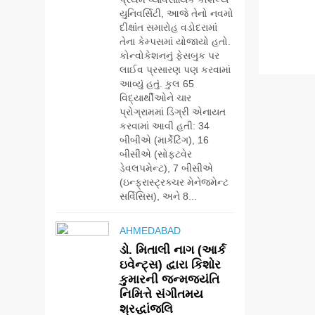
યુનિવર્સિટી, આજે તેનો નવમો
દીક્ષાંત સમારોહ વડોદરામાં
તેના કેમ્પસમાં યોજાયો હતો.
કોન્વોકેશનનું ફેસબુક પર
લાઈવ પ્રસારણ પણ કરવામાં
આવ્યું હતું. કુલ 65
વિદ્યાર્થીઓને ચાર
પ્રોગ્રામમાં ડિગ્રી એનાયત
કરવામાં આવી હતી: 34
બીબીએ (માર્કેટિંગ), 16
બીસીએ (સોફ્ટવેર
ડેવલપમેન્ટ), 7 બીસીએ
(ઇન્ફ્રાસ્ટ્રક્ચર મેનેજમેન્ટ
સર્વિસિસ), અને 8...
AHMEDABAD
ડો. મિતાલી નાગ (આર્ક
ઇવેન્ટ્સ) દ્વારા કિશોર
કુમારની જન્મજયંતિ
નિમિત્તે સંગીતમય
શ્રદ્ધાંજલિ