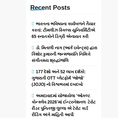
Recent
Posts
ભારતના ભવિષ્યના કાર્યબળને તૈયાર
કરતાં: ટીમલીઝ સ્કિલ્સ યુનિવર્સિટીએ
65 સ્નાતકોને ડિગ્રી એનાયત કરી
ડો. મિતાલી નાગ (આર્ક ઇવેન્ટ્સ) દ્વારા
કિશોર કુમારની જન્મજયંતિ નિમિત્તે
સંગીતમય શ્રદ્ધાંજલિ
177 દેશો અને 52 લાખ દર્શકો:
ગુજરાતી OTT પ્લેટફોર્મ ‘જોજો’
(JOJO) નો વિશ્વભરમાં દબદબો
અમદાવાદમાં યોજાયેલા ‘ઓકલ્ટ
કોન્ક્લેવ 2026’માં ઈન્ટરનેશનલ ટેરોટ
રીડર પુનિતજી લુલ્લા એ ટેરોટ કાર્ડ
રીડિંગ અંગે માહિતી આપી