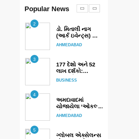
કાર્યબળને તૈયાર
કરતાં: ટીમલીઝ
Popular News
EDUCATION
સ્કિલ્સ
યુનિવર્સિટીએ 65
2
સ્નાતકોને ડિગ્રી
ડો. મિતાલી નાગ
એનાયત કરી
(આર્ક ઇવેન્ટ્સ) દ્વારા
કિશોર કુમારની
AHMEDABAD
જન્મજયંતિ નિમિત્તે
સંગીતમય
3
શ્રદ્ધાંજલિ
177 દેશો અને 52
લાખ દર્શકો:
ગુજરાતી OTT
BUSINESS
પ્લેટફોર્મ ‘જોજો’
(JOJO) નો
4
વિશ્વભરમાં દબદબો
અમદાવાદમાં
યોજાયેલા ‘ઓકલ્ટ
કોન્ક્લેવ 2026’માં
AHMEDABAD
ઈન્ટરનેશનલ ટેરોટ
રીડર પુનિતજી લુલ્લા
5
એ ટેરોટ કાર્ડ રીડિંગ
ગ્લોબલ એક્સેલન્સ
અંગે માહિતી આપી