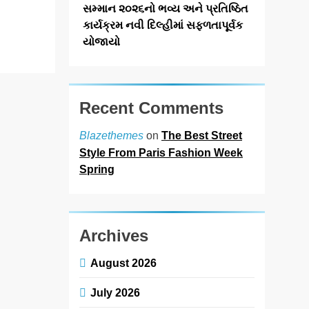
બ્લોકબસ્ટર…
સમ્માન ૨૦૨૬નો ભવ્ય અને પ્રતિષ્ઠિત
Read More
કાર્યક્રમ નવી દિલ્હીમાં સફળતાપૂર્વક
યોજાયો
Recent Comments
on
The Best Street
Blazethemes
Style From Paris Fashion Week
Spring
Archives
August 2026
July 2026