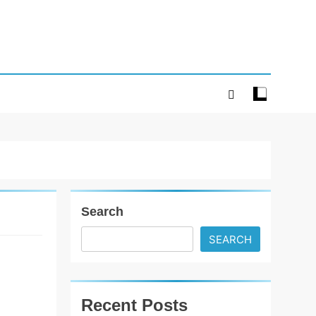
Search
SEARCH
એક્શન અને
ડ્રામાથી ભરપૂર
સુપરહિટ
Recent Posts