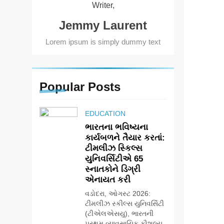
Writer,
Jemmy Laurent
Lorem ipsum is simply dummy text
Popular
Posts
EDUCATION
ભારતના ભવિષ્યના
કાર્યબળને તૈયાર કરતાં:
ટીમલીઝ સ્કિલ્સ
યુનિવર્સિટીએ 65
સ્નાતકોને ડિગ્રી
એનાયત કરી
વડોદરા, ઓગસ્ટ 2026:
ટીમલીઝ સ્કીલ્સ યુનિવર્સિટી
(ટીએલએસયુ), ભારતની
પ્રથમ વ્યાવસાયિક કૌશલ્ય