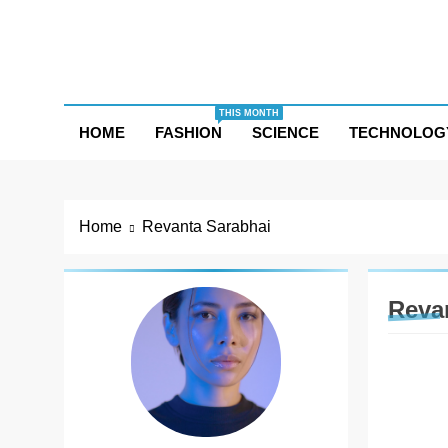
Skip
to
content
THIS MONTH
HOME
FASHION
SCIENCE
TECHNOLOG
Home
Revanta Sarabhai
Reva
ENTER