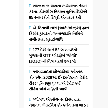
ગુજરાતી ફિલ્મ
ભારતના ભવિષ્યના કાર્યબળને તૈયાર
‘મિજાજ’ હવે
કરતાં: ટીમલીઝ સ્કિલ્સ યુનિવર્સિટીએ
૨૫ જૂનથી
65 સ્નાતકોને ડિગ્રી એનાયત કરી
JOJO એપ પર
થશે સ્ટ્રીમ!
ડો. મિતાલી નાગ (આર્ક ઇવેન્ટ્સ) દ્વારા
કિશોર કુમારની જન્મજયંતિ નિમિત્તે
સંગીતમય શ્રદ્ધાંજલિ
newsaaspaas1
2
months
177 દેશો અને 52 લાખ દર્શકો:
ago
ગુજરાતી OTT પ્લેટફોર્મ ‘જોજો’
0
1 mins
(JOJO) નો વિશ્વભરમાં દબદબો
ગુજરાત: ગુજરાતી
મનોરંજન ક્ષેત્રે
અમદાવાદમાં યોજાયેલા ‘ઓકલ્ટ
અગ્રેસર અને
કોન્ક્લેવ 2026’માં ઈન્ટરનેશનલ ટેરોટ
લોકપ્રિય ઓટીટી
રીડર પુનિતજી લુલ્લા એ ટેરોટ કાર્ડ
(OTT) પ્લેટફોર્મ
રીડિંગ અંગે માહિતી આપી
JOJO એપ પોતાના
દર્શકો માટે વધુ એક
ગ્લોબલ એક્સેલન્સ ફોરમ દ્વારા
શાનદાર પ્રાદેશિક
નેશનલ લીડરશિપ કોન્કલેવ તથા ભારત