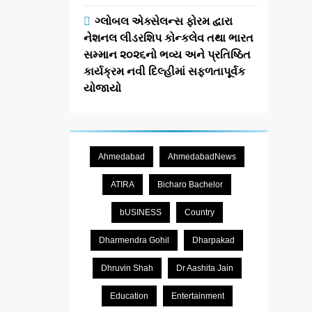
ગ્લોબલ એક્સેલન્સ ફોરમ દ્વારા
નેશનલ લીડરશિપ કોન્કલેવ તથા ભારત
સમ્માન ૨૦૨૬નો ભવ્ય અને પ્રતિષ્ઠિત
કાર્યક્રમ નવી દિલ્હીમાં સફળતાપૂર્વક
યોજાયો
Ahmedabad
AhmedabadNews
ATIRA
Bicharo Bachelor
bUSINESS
Country
Dharmendra Gohil
Dharpakad
Dhruvin Shah
Dr Aashita Jain
Education
Entertainment