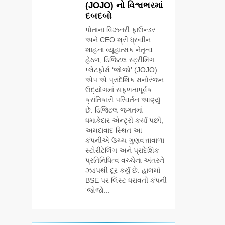
(JOJO) નો વિશ્વભરમાં
લીડરશિપ કોન્કલેવ
BUSINESS
દબદબો
તથા ભારત સમ્માન
૨૦૨૬નો ભવ્ય અને
પોતાના વિઝનરી ફાઉન્ડર
6
પ્રતિષ્ઠિત કાર્યક્રમ
અને CEO શ્રી ધ્રુવીન
સેમસંગ વિશ્વ યુવા
નવી દિલ્હીમાં
શાહના વ્યૂહાત્મક નેતૃત્વ
કૌશલ્ય દિવસની
સફળતાપૂર્વક
હેઠળ, ડિજિટલ સ્ટ્રીમિંગ
ઉજવણી કરે છે,
BUSINESS
CSR
યોજાયો
પ્લેટફોર્મ ‘જોજો’ (JOJO)
સેમસંગ દોસ્ત
એપ એ પ્રાદેશિક મનોરંજન
કૌશલ્ય વિકાસ
ઉદ્યોગમાં સફળતાપૂર્વક
7
કાર્યક્રમના 30
આયુદા ઓર્ગેનિક્સ
ક્રાંતિકારી પરિવર્તન આણ્યું
ટોચના પ્રતિભાશાળી
દ્વારા ગુજરાતના 5
છે. ડિજિટલ જગતમાં
વિદ્યાર્થીઓનું
ધમાકેદાર એન્ટ્રી કર્યા પછી,
શહેરોમાં રિટેલ સ્ટોર્સ
BUSINESS
સન્માન કરે છે
અમદાવાદ સ્થિત આ
અને ગીર ગાયના
કંપનીએ ઉચ્ચ ગુણવત્તાવાળા
વૈદિક વલોણા ઘી-
8
સ્ટોરીટેલિંગ અને પ્રાદેશિક
દૂધની શુદ્ધ સેવાઓ
‘ગેટ સેટ ગો’ નું
પ્રતિનિધિત્વ વચ્ચેના અંતરને
સાથે વ્યાપક
પાવર-પેક્ડ ટ્રેલર
ઝડપથી દૂર કર્યું છે. હાલમાં
વિસ્તરણ
લોન્ચ: 7 ઓગસ્ટે
BSE પર લિસ્ટ ધરાવતી કંપની
ENTERTAINMENT
રિલીઝ થઈ રહેલ
‘જોજો...
આ ફિલ્મમાં હાઇ-ટેક
1
VFX જોવા મળશે
ભારતના ભવિષ્યના