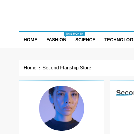
Skip
to
content
THIS MONTH
HOME
FASHION
SCIENCE
TECHNOLOG
Home
Second Flagship Store
Seco
BUSIN