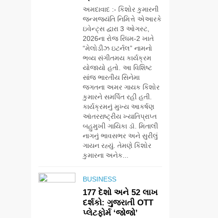
અમદાવાદ :- કિશોર કુમારની
જન્મજયંતિ નિમિત્તે એઆરકે
ઇવેન્ટ્સ દ્વારા 3 ઓગસ્ટ,
2026ના રોજ રિધમ-2 ખાતે
“મેલોડીઝ ઇટર્નલ” નામનો
ભવ્ય સંગીતમય કાર્યક્રમ
યોજાયો હતો. આ વિશિષ્ટ
સાંજ ભારતીય સિનેમા
જગતના અમર ગાયક કિશોર
કુમારને સમર્પિત રહી હતી.
કાર્યક્રમનું મુખ્ય આકર્ષણ
આંતરરાષ્ટ્રીય ખ્યાતિપ્રાપ્ત
બહુમુખી ગાયિકા ડૉ. મિતાલી
નાગનું ભાવસભર અને સુરીલું
ગાયન રહ્યું. તેમણે કિશોર
કુમારના અનેક...
BUSINESS
177 દેશો અને 52 લાખ
5
દર્શકો: ગુજરાતી OTT
ગ્લોબલ એક્સેલન્સ
પ્લેટફોર્મ ‘જોજો’
ફોરમ દ્વારા નેશનલ