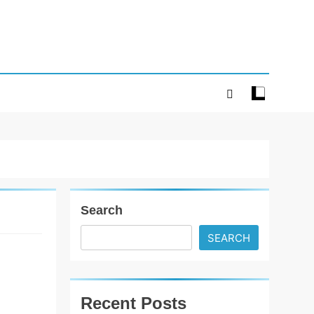
Search
SEARCH
વડોદરામાં
જીયા’સ
ડિઝાઈનર
Recent Posts