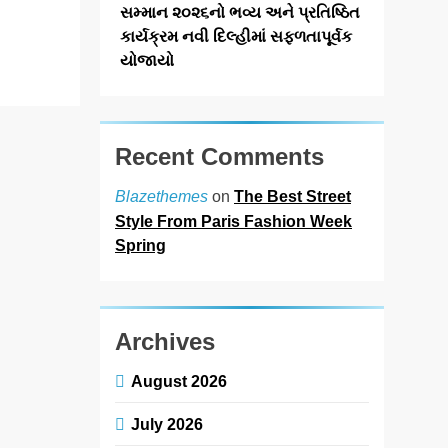
સ્ટોરના ભવ્ય…
સમ્માન ૨૦૨૬નો ભવ્ય અને પ્રતિષ્ઠિત
Read More
કાર્યક્રમ નવી દિલ્હીમાં સફળતાપૂર્વક
યોજાયો
Recent Comments
on
The Best Street
Blazethemes
Style From Paris Fashion Week
Spring
Archives
August 2026
July 2026