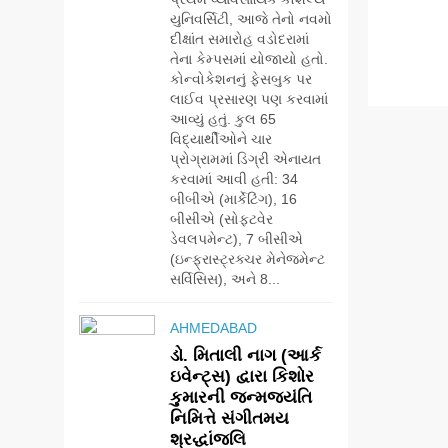
યુનિવર્સિટી, આજે તેનો નવમો
દીક્ષાંત સમારોહ વડોદરામાં
તેના કેમ્પસમાં યોજાયો હતો.
કોન્વોકેશનનું ફેસબુક પર
લાઈવ પ્રસારણ પણ કરવામાં
આવ્યું હતું. કુલ 65
વિદ્યાર્થીઓને ચાર
પ્રોગ્રામમાં ડિગ્રી એનાયત
કરવામાં આવી હતી: 34
બીબીએ (માર્કેટિંગ), 16
બીસીએ (સોફ્ટવેર
ડેવલપમેન્ટ), 7 બીસીએ
(ઇન્ફ્રાસ્ટ્રક્ચર મેનેજમેન્ટ
સર્વિસિસ), અને 8...
AHMEDABAD
ડો. મિતાલી નાગ (આર્ક
ઇવેન્ટ્સ) દ્વારા કિશોર
કુમારની જન્મજયંતિ
નિમિત્તે સંગીતમય
શ્રદ્ધાંજલિ