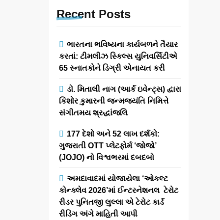
Recent
Posts
ભારતના ભવિષ્યના કાર્યબળને તૈયાર
કરતાં: ટીમલીઝ સ્કિલ્સ યુનિવર્સિટીએ
65 સ્નાતકોને ડિગ્રી એનાયત કરી
ડો. મિતાલી નાગ (આર્ક ઇવેન્ટ્સ) દ્વારા
કિશોર કુમારની જન્મજયંતિ નિમિત્તે
સંગીતમય શ્રદ્ધાંજલિ
177 દેશો અને 52 લાખ દર્શકો:
ગુજરાતી OTT પ્લેટફોર્મ ‘જોજો’
(JOJO) નો વિશ્વભરમાં દબદબો
અમદાવાદમાં યોજાયેલા ‘ઓકલ્ટ
કોન્ક્લેવ 2026’માં ઈન્ટરનેશનલ ટેરોટ
રીડર પુનિતજી લુલ્લા એ ટેરોટ કાર્ડ
રીડિંગ અંગે માહિતી આપી