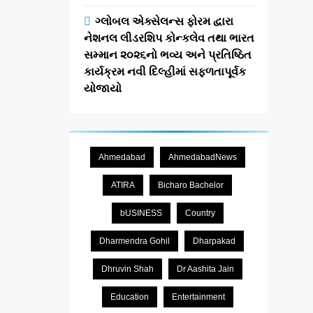
ગ્લોબલ એક્સેલન્સ ફોરમ દ્વારા
નેશનલ લીડરશિપ કોન્કલેવ તથા ભારત
સમ્માન ૨૦૨૬નો ભવ્ય અને પ્રતિષ્ઠિત
કાર્યક્રમ નવી દિલ્હીમાં સફળતાપૂર્વક
યોજાયો
Ahmedabad
AhmedabadNews
ATIRA
Bicharo Bachelor
bUSINESS
Country
Dharmendra Gohil
Dharpakad
Dhruvin Shah
Dr Aashita Jain
Education
Entertainment