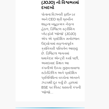
(JOJO) નો વિશ્વભરમાં
લીડરશિપ કોન્કલેવ
BUSINESS
દબદબો
તથા ભારત સમ્માન
૨૦૨૬નો ભવ્ય અને
પોતાના વિઝનરી ફાઉન્ડર
6
પ્રતિષ્ઠિત કાર્યક્રમ
અને CEO શ્રી ધ્રુવીન
સેમસંગ વિશ્વ યુવા
નવી દિલ્હીમાં
શાહના વ્યૂહાત્મક નેતૃત્વ
કૌશલ્ય દિવસની
સફળતાપૂર્વક
હેઠળ, ડિજિટલ સ્ટ્રીમિંગ
ઉજવણી કરે છે,
BUSINESS
CSR
યોજાયો
પ્લેટફોર્મ ‘જોજો’ (JOJO)
સેમસંગ દોસ્ત
એપ એ પ્રાદેશિક મનોરંજન
કૌશલ્ય વિકાસ
ઉદ્યોગમાં સફળતાપૂર્વક
7
કાર્યક્રમના 30
આયુદા ઓર્ગેનિક્સ
ક્રાંતિકારી પરિવર્તન આણ્યું
ટોચના પ્રતિભાશાળી
દ્વારા ગુજરાતના 5
છે. ડિજિટલ જગતમાં
વિદ્યાર્થીઓનું
ધમાકેદાર એન્ટ્રી કર્યા પછી,
શહેરોમાં રિટેલ સ્ટોર્સ
BUSINESS
સન્માન કરે છે
અમદાવાદ સ્થિત આ
અને ગીર ગાયના
કંપનીએ ઉચ્ચ ગુણવત્તાવાળા
વૈદિક વલોણા ઘી-
8
સ્ટોરીટેલિંગ અને પ્રાદેશિક
દૂધની શુદ્ધ સેવાઓ
‘ગેટ સેટ ગો’ નું
પ્રતિનિધિત્વ વચ્ચેના અંતરને
સાથે વ્યાપક
પાવર-પેક્ડ ટ્રેલર
ઝડપથી દૂર કર્યું છે. હાલમાં
વિસ્તરણ
લોન્ચ: 7 ઓગસ્ટે
BSE પર લિસ્ટ ધરાવતી કંપની
ENTERTAINMENT
રિલીઝ થઈ રહેલ
‘જોજો...
આ ફિલ્મમાં હાઇ-ટેક
1
VFX જોવા મળશે
ભારતના ભવિષ્યના