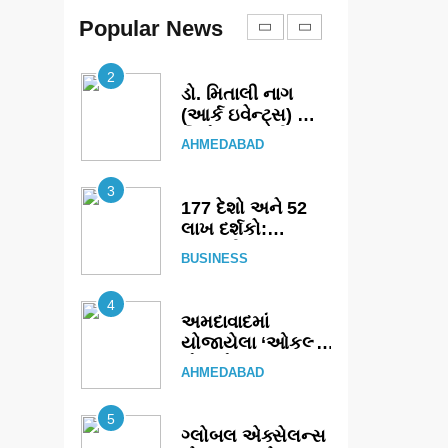
કાર્યબળને તૈયાર
કરતાં: ટીમલીઝ
Popular News
EDUCATION
સ્કિલ્સ
યુનિવર્સિટીએ 65
2
સ્નાતકોને ડિગ્રી
ડો. મિતાલી નાગ
એનાયત કરી
(આર્ક ઇવેન્ટ્સ) દ્વારા
કિશોર કુમારની
AHMEDABAD
જન્મજયંતિ નિમિત્તે
સંગીતમય
3
શ્રદ્ધાંજલિ
177 દેશો અને 52
લાખ દર્શકો:
ગુજરાતી OTT
BUSINESS
પ્લેટફોર્મ ‘જોજો’
(JOJO) નો
4
વિશ્વભરમાં દબદબો
અમદાવાદમાં
યોજાયેલા ‘ઓકલ્ટ
કોન્ક્લેવ 2026’માં
AHMEDABAD
ઈન્ટરનેશનલ ટેરોટ
રીડર પુનિતજી લુલ્લા
5
એ ટેરોટ કાર્ડ રીડિંગ
ગ્લોબલ એક્સેલન્સ
અંગે માહિતી આપી