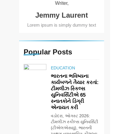
Writer,
Jemmy Laurent
Lorem ipsum is simply dummy text
Popular
Posts
EDUCATION
ભારતના ભવિષ્યના
કાર્યબળને તૈયાર કરતાં:
ટીમલીઝ સ્કિલ્સ
યુનિવર્સિટીએ 65
સ્નાતકોને ડિગ્રી
એનાયત કરી
વડોદરા, ઓગસ્ટ 2026:
ટીમલીઝ સ્કીલ્સ યુનિવર્સિટી
(ટીએલએસયુ), ભારતની
પ્રથમ વ્યાવસાયિક કૌશલ્ય