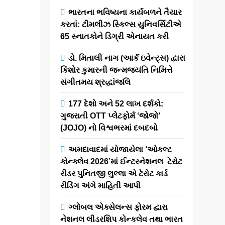
સ્ટુડિયોના
ભારતના ભવિષ્યના કાર્યબળને તૈયાર
બીજા
કરતાં: ટીમલીઝ સ્કિલ્સ યુનિવર્સિટીએ
ફ્લેગશિપ
65 સ્નાતકોને ડિગ્રી એનાયત કરી
સ્ટોરનો
શુભારંભ થયો
ડો. મિતાલી નાગ (આર્ક ઇવેન્ટ્સ) દ્વારા
કિશોર કુમારની જન્મજયંતિ નિમિત્તે
સંગીતમય શ્રદ્ધાંજલિ
newsaaspaas1
5
months
177 દેશો અને 52 લાખ દર્શકો:
ago
ગુજરાતી OTT પ્લેટફોર્મ ‘જોજો’
0
1 mins
(JOJO) નો વિશ્વભરમાં દબદબો
વડોદરા, માર્ચ ૨૦૨૬:
એથનિક ફેશનમાં
અમદાવાદમાં યોજાયેલા ‘ઓકલ્ટ
૨૦ વર્ષનો ભવ્ય
કોન્ક્લેવ 2026’માં ઈન્ટરનેશનલ ટેરોટ
વારસો ધરાવતા
રીડર પુનિતજી લુલ્લા એ ટેરોટ કાર્ડ
‘જીયા’સ ડિઝાઇનર
રીડિંગ અંગે માહિતી આપી
સ્ટુડિયો’ દ્વારા
વડોદરામાં તેના
ગ્લોબલ એક્સેલન્સ ફોરમ દ્વારા
બીજા ફ્લેગશિપ
નેશનલ લીડરશિપ કોન્કલેવ તથા ભારત