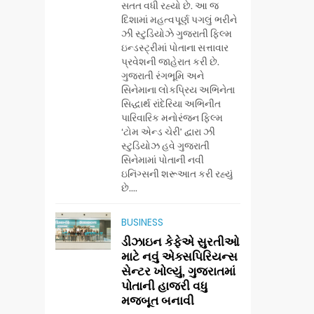
સતત વધી રહ્યો છે. આ જ
દિશામાં મહત્વપૂર્ણ પગલું ભરીને
ઝી સ્ટુડિયોઝે ગુજરાતી ફિલ્મ
ઇન્ડસ્ટ્રીમાં પોતાના સત્તાવાર
પ્રવેશની જાહેરાત કરી છે.
ગુજરાતી રંગભૂમિ અને
સિનેમાના લોકપ્રિય અભિનેતા
સિદ્ધાર્થ રાંદેરિયા અભિનીત
પારિવારિક મનોરંજન ફિલ્મ
‘ટોમ એન્ડ ચેરી’ દ્વારા ઝી
સ્ટુડિયોઝ હવે ગુજરાતી
સિનેમામાં પોતાની નવી
ઇનિંગ્સની શરૂઆત કરી રહ્યું
છે....
BUSINESS
5
ડો. મિતાલી નાગ (આર્ક
ડીઝાઇન કેફેએ સુરતીઓ
ઇવેન્ટ્સ) દ્વારા કિશોર
માટે નવું એક્સપિરિયન્સ
સેન્ટર ખોલ્યું, ગુજરાતમાં
કુમારની જન્મજયંતિ
AHMEDABAD
પોતાની હાજરી વધુ
નિમિત્તે સંગીતમય
મજબૂત બનાવી
શ્રદ્ધાંજલિ
6