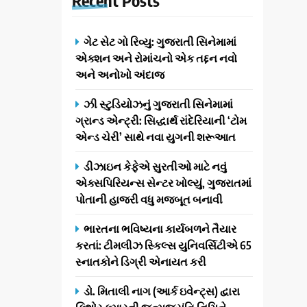
ગેટ સેટ ગો રિવ્યુ: ગુજરાતી સિનેમામાં
એક્શન અને રોમાંચનો એક તદ્દન નવો
અને અનોખો અંદાજ
ઝી સ્ટુડિયોઝનું ગુજરાતી સિનેમામાં
ગ્રાન્ડ એન્ટ્રી: સિદ્ધાર્થ રાંદેરિયાની ‘ટોમ
એન્ડ ચેરી’ સાથે નવા યુગની શરૂઆત
ડીઝાઇન કેફેએ સુરતીઓ માટે નવું
એક્સપિરિયન્સ સેન્ટર ખોલ્યું, ગુજરાતમાં
પોતાની હાજરી વધુ મજબૂત બનાવી
ભારતના ભવિષ્યના કાર્યબળને તૈયાર
કરતાં: ટીમલીઝ સ્કિલ્સ યુનિવર્સિટીએ 65
સ્નાતકોને ડિગ્રી એનાયત કરી
ડો. મિતાલી નાગ (આર્ક ઇવેન્ટ્સ) દ્વારા