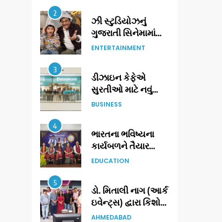
2
ઝી સ્ટુડિયોઝનું
અંદાજ
ગુજરાતી સિનેમામાં
ગ્રાન્ડ એન્ટ્રી:
ENTERTAINMENT
સિદ્ધાર્થ રાંદેરિયાની
‘ટોમ એન્ડ ચેરી’ સાથે
3
ડીઝાઇન કેફેએ
નવા યુગની શરૂઆત
સુરતીઓ માટે નવું
એક્સપિરિયન્સ
BUSINESS
સેન્ટર ખોલ્યું,
ગુજરાતમાં પોતાની
4
ભારતના ભવિષ્યના
હાજરી વધુ મજબૂત
કાર્યબળને તૈયાર
બનાવી
કરતાં: ટીમલીઝ
EDUCATION
સ્કિલ્સ યુનિવર્સિટીએ
65 સ્નાતકોને ડિગ્રી
5
ડો. મિતાલી નાગ (આર્ક
એનાયત કરી
ઇવેન્ટ્સ) દ્વારા કિશોર
કુમારની જન્મજયંતિ
AHMEDABAD
નિમિત્તે સંગીતમય