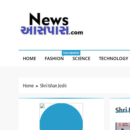
Skip
to
content
THIS MONTH
HOME
FASHION
SCIENCE
TECHNOLOGY
Home
Shri Ishan Joshi
Shri 