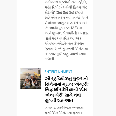
નવીનતમ પ્રયોગો થતા રહે છે,
પરંતુ રિલીઝ થયેલી ફિલ્મ ‘ગેટ
સેટ ગો’ (Get Set Go) દર્શકો
માટે એક તદ્દન નવો, તાજો અને
રોમાંચક અનુભવ લઈને આવી
છે. અર્ણવ કુમારના નિર્દેશન
અને જીનલ બેલાણીની શાનદાર
વાર્તા પર આધારિત આ એક
એક્શન-એડવેન્ચર થ્રિલર
ફિલ્મ છે, જે ગુજરાતી સિનેમામાં
અત્યાર સુધી બહુ ઓછી જોવા
મળેલી...
ENTERTAINMENT
ઝી સ્ટુડિયોઝનું ગુજરાતી
સિનેમામાં ગ્રાન્ડ એન્ટ્રી:
સિદ્ધાર્થ રાંદેરિયાની ‘ટોમ
એન્ડ ચેરી’ સાથે નવા
યુગની શરૂઆત
ભારતીય મનોરંજન જગતમાં
પ્રાદેશિક સિનેમાનો પ્રભાવ