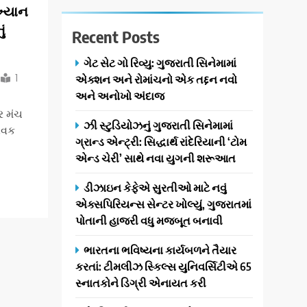
ાખ્યાન
ું
Recent Posts
ગેટ સેટ ગો રિવ્યુ: ગુજરાતી સિનેમામાં
1
એક્શન અને રોમાંચનો એક તદ્દન નવો
અને અનોખો અંદાજ
ર મંચ
ઝી સ્ટુડિયોઝનું ગુજરાતી સિનેમામાં
સેવક
ગ્રાન્ડ એન્ટ્રી: સિદ્ધાર્થ રાંદેરિયાની ‘ટોમ
એન્ડ ચેરી’ સાથે નવા યુગની શરૂઆત
ડીઝાઇન કેફેએ સુરતીઓ માટે નવું
એક્સપિરિયન્સ સેન્ટર ખોલ્યું, ગુજરાતમાં
પોતાની હાજરી વધુ મજબૂત બનાવી
ભારતના ભવિષ્યના કાર્યબળને તૈયાર
કરતાં: ટીમલીઝ સ્કિલ્સ યુનિવર્સિટીએ 65
સ્નાતકોને ડિગ્રી એનાયત કરી