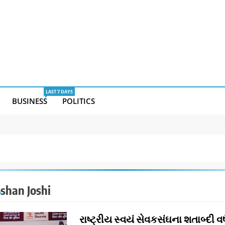
LAST 7 DAYS
BUSINESS
POLITICS
Ishan Joshi
રાષ્ટ્રીય સ્વયં સેવક​સંઘના શતાબ્દી વર્