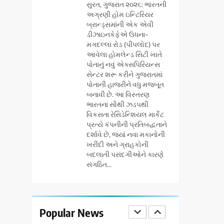
177 દેશો અને 52 લાખ
સુરત, ગુજરાત ૨૦૨૬: ભારતની
દર્શકો: ગુજરાતી OTT
અગ્રણી હોમ ઇન્ટિરિયર
બ્રાન્ડ્સમાંની એક એવી
પ્લેટફોર્મ ‘જોજો’
BUSINESS
ડીઝાઇનકેફેએ ઉધના-
(JOJO) નો વિશ્વભરમાં
મગદલ્લા રોડ (પીપલોદ) પર
દબદબો
7
આવેલા હોમલેન્ડ સિટી ખાતે
અમદાવાદમાં
પોતાનું નવું એક્સપિરિયન્સ
યોજાયેલા ‘ઓકલ્ટ
સેન્ટર શરૂ કરીને ગુજરાતમાં
કોન્ક્લેવ 2026’માં
પોતાની હાજરીને વધુ મજબૂત
AHMEDABAD
બનાવી છે. આ વિસ્તરણ
ઈન્ટરનેશનલ ટેરોટ
ભારતના સૌથી ઝડપથી
રીડર પુનિતજી લુલ્લા
8
વિકસતા રેસિડેન્શિયલ માર્કેટ
ગ્લોબલ એક્સેલન્સ
એ ટેરોટ કાર્ડ રીડિંગ
પ્રત્યે કંપનીની પ્રતિબદ્ધતાને
ફોરમ દ્વારા નેશનલ
અંગે માહિતી આપી
દર્શાવે છે, જ્યાં નવા મકાનોની
લીડરશિપ કોન્કલેવ
ખરીદી અને ગ્રાહકોની
BUSINESS
તથા ભારત સમ્માન
બદલાતી પસંદગીઓને કારણે
૨૦૨૬નો ભવ્ય અને
સંગઠિત...
1
ગેટ સેટ ગો રિવ્યુ:
પ્રતિષ્ઠિત કાર્યક્રમ
ગુજરાતી સિનેમામાં
નવી દિલ્હીમાં
એક્શન અને
સફળતાપૂર્વક
ENTERTAINMENT
રોમાંચનો એક તદ્દન
Popular News
યોજાયો
નવો અને અનોખો