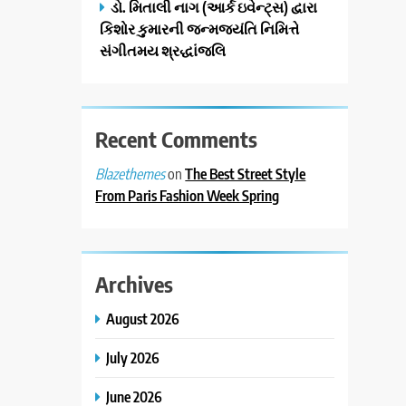
ડો. મિતાલી નાગ (આર્ક ઇવેન્ટ્સ) દ્વારા
કિશોર કુમારની જન્મજયંતિ નિમિત્તે
સંગીતમય શ્રદ્ધાંજલિ
Recent Comments
on
The Best Street Style
Blazethemes
From Paris Fashion Week Spring
Archives
August 2026
July 2026
June 2026