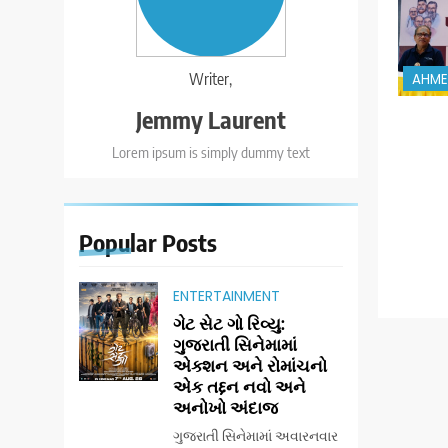
Writer,
AHM
Jemmy Laurent
Lorem ipsum is simply dummy text
Popular
Posts
ENTERTAINMENT
ગેટ સેટ ગો રિવ્યુ:
ગુજરાતી સિનેમામાં
એક્શન અને રોમાંચનો
એક તદ્દન નવો અને
અનોખો અંદાજ
ગુજરાતી સિનેમામાં અવારનવાર