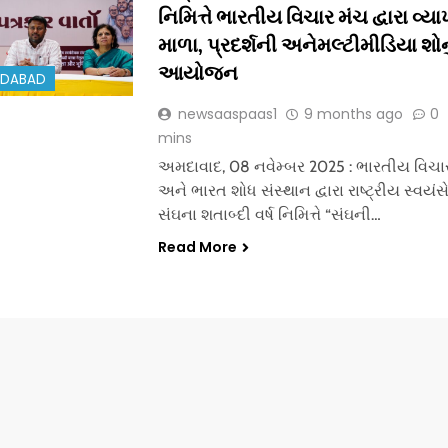
નિમિત્તે ભારતીય વિચાર મંચ દ્વારા વ્ય
માળા, પ્રદર્શની અને​મલ્ટીમીડિયા​ શોન
આયોજન
EDABAD
newsaaspaas1
9 months ago
0
mins
અમદાવાદ, 08 નવેમ્બર 2025 : ભારતીય વિચા
અને ભારત શોધ સંસ્થાન દ્વારા રાષ્ટ્રીય સ્વયં
સંઘના શતાબ્દી વર્ષ નિમિત્તે “સંઘની…
Read More