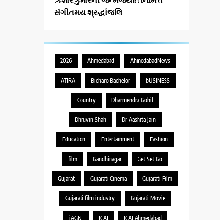
કિશોર કુમારની જન્મજયંતિ નિમિત્તે
સંગીતમય શ્રદ્ધાંજલિ
2026
Ahmedabad
AhmedabadNews
ATIRA
Bicharo Bachelor
bUSINESS
Country
Dharmendra Gohil
Dhruvin Shah
Dr Aashita Jain
Education
Entertainment
Fashion
film
Gandhinagar
Get Set Go
Gujarat
Gujarati Cinema
Gujarati Film
Gujarati film industry
Gujarati Movie
iAGNi
ICAI
ICAI Ahmedabad