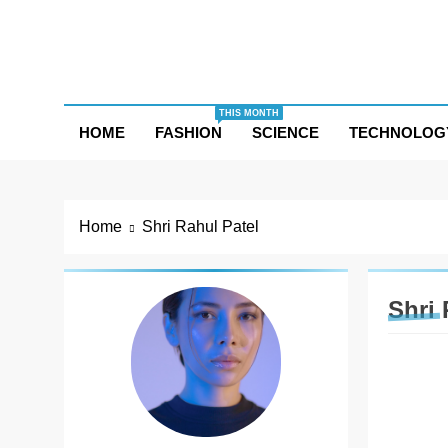
Skip
to
content
THIS MONTH
HOME
FASHION
SCIENCE
TECHNOLOG
Home
Shri Rahul Patel
Shri 
AHME