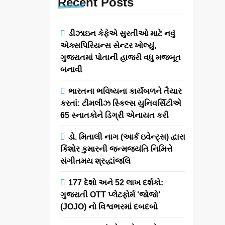
Recent
Posts
ડીઝાઇન કેફેએ સુરતીઓ માટે નવું
એક્સપિરિયન્સ સેન્ટર ખોલ્યું,
ગુજરાતમાં પોતાની હાજરી વધુ મજબૂત
બનાવી
ભારતના ભવિષ્યના કાર્યબળને તૈયાર
કરતાં: ટીમલીઝ સ્કિલ્સ યુનિવર્સિટીએ
65 સ્નાતકોને ડિગ્રી એનાયત કરી
ડો. મિતાલી નાગ (આર્ક ઇવેન્ટ્સ) દ્વારા
કિશોર કુમારની જન્મજયંતિ નિમિત્તે
સંગીતમય શ્રદ્ધાંજલિ
177 દેશો અને 52 લાખ દર્શકો:
ગુજરાતી OTT પ્લેટફોર્મ ‘જોજો’
(JOJO) નો વિશ્વભરમાં દબદબો