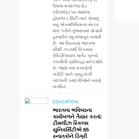
ઉધના-મગદલ્લા રોડ
(પીપલોદ) પર આવેલા
હોમલેન્ડ સિટી ખાતે પોતાનું
નવું એક્સપિરિયન્સ સેન્ટર
શરૂ કરીને ગુજરાતમાં પોતાની
હાજરીને વધુ મજબૂત બનાવી
છે. આ વિસ્તરણ ભારતના
સૌથી ઝડપથી વિકસતા
રેસિડેન્શિયલ માર્કેટ પ્રત્યે
કંપનીની પ્રતિબદ્ધતાને દર્શાવે
છે, જ્યાં નવા મકાનોની
ખરીદી અને ગ્રાહકોની
બદલાતી પસંદગીઓને કારણે
સંગઠિત...
EDUCATION
ભારતના ભવિષ્યના
કાર્યબળને તૈયાર કરતાં:
ટીમલીઝ સ્કિલ્સ
યુનિવર્સિટીએ 65
સ્નાતકોને ડિગ્રી