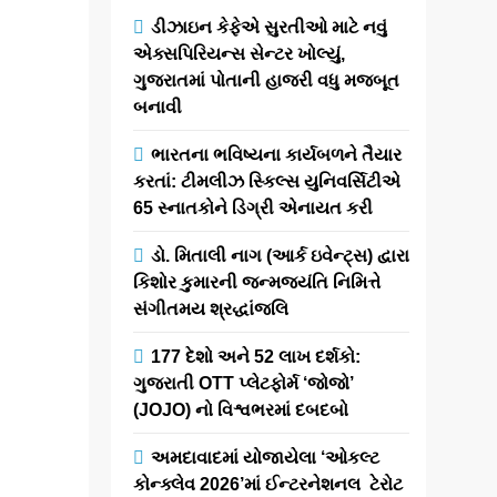
; માનનીય
ડીઝાઇન કેફેએ સુરતીઓ માટે નવું
પ્રધાનમંત્રી શ્રી
એક્સપિરિયન્સ સેન્ટર ખોલ્યું,
નરેન્દ્ર મોદીજી કરશે
ગુજરાતમાં પોતાની હાજરી વધુ મજબૂત
બી.એસ.એન.એલ.ના
બનાવી
સ્વદેશી 4જી ટાવરોનું
ભારતના ભવિષ્યના કાર્યબળને તૈયાર
લોકાર્પણ ઓડિશાના
કરતાં: ટીમલીઝ સ્કિલ્સ યુનિવર્સિટીએ
ઝારસુગુડાથી કરશે
65 સ્નાતકોને ડિગ્રી એનાયત કરી
newsaaspaas1
11
ડો. મિતાલી નાગ (આર્ક ઇવેન્ટ્સ) દ્વારા
months ago
0
1 mins
કિશોર કુમારની જન્મજયંતિ નિમિત્તે
રાષ્ટ્રીય સંદેશાવ્યવહાર
સંગીતમય શ્રદ્ધાંજલિ
માળખાને મોટા પાયે
પ્રોત્સાહન આપવા માટે,
177 દેશો અને 52 લાખ દર્શકો:
પ્રધાનમંત્રી સ્વદેશી
ગુજરાતી OTT પ્લેટફોર્મ ‘જોજો’
ટેકનોલોજી સાથે લગભગ
(JOJO) નો વિશ્વભરમાં દબદબો
રૂ. ૩૭,૦૦૦ કરોડના ખર્ચે
બનેલા ૯૭,૫૦૦ થી…
અમદાવાદમાં યોજાયેલા ‘ઓકલ્ટ
કોન્ક્લેવ 2026’માં ઈન્ટરનેશનલ ટેરોટ
Read More