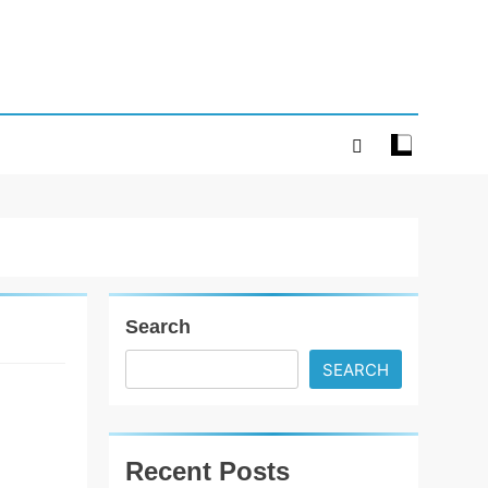
Search
SEARCH
બી.એસ.એન.એલ.
પોતાની રજત જયંતિ
ઉજવવા જઈ રહ્યું છે
Recent Posts