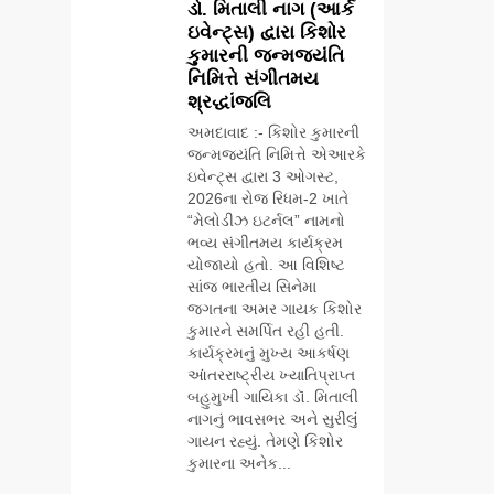
ડો. મિતાલી નાગ (આર્ક
અમદાવાદમાં
ઇવેન્ટ્સ) દ્વારા કિશોર
યોજાયેલા ‘ઓકલ્ટ
કુમારની જન્મજયંતિ
કોન્ક્લેવ 2026’માં
AHMEDABAD
નિમિત્તે સંગીતમય
ઈન્ટરનેશનલ ટેરોટ
શ્રદ્ધાંજલિ
રીડર પુનિતજી લુલ્લા
6
એ ટેરોટ કાર્ડ રીડિંગ
અમદાવાદ :- કિશોર કુમારની
ગ્લોબલ એક્સેલન્સ
અંગે માહિતી આપી
જન્મજયંતિ નિમિત્તે એઆરકે
ફોરમ દ્વારા નેશનલ
ઇવેન્ટ્સ દ્વારા 3 ઓગસ્ટ,
લીડરશિપ કોન્કલેવ
BUSINESS
2026ના રોજ રિધમ-2 ખાતે
તથા ભારત સમ્માન
“મેલોડીઝ ઇટર્નલ” નામનો
૨૦૨૬નો ભવ્ય અને
ભવ્ય સંગીતમય કાર્યક્રમ
7
પ્રતિષ્ઠિત કાર્યક્રમ
સેમસંગ વિશ્વ યુવા
યોજાયો હતો. આ વિશિષ્ટ
નવી દિલ્હીમાં
કૌશલ્ય દિવસની
સાંજ ભારતીય સિનેમા
સફળતાપૂર્વક
જગતના અમર ગાયક કિશોર
ઉજવણી કરે છે,
BUSINESS
CSR
યોજાયો
કુમારને સમર્પિત રહી હતી.
સેમસંગ દોસ્ત
કાર્યક્રમનું મુખ્ય આકર્ષણ
કૌશલ્ય વિકાસ
8
આંતરરાષ્ટ્રીય ખ્યાતિપ્રાપ્ત
કાર્યક્રમના 30
આયુદા ઓર્ગેનિક્સ
બહુમુખી ગાયિકા ડૉ. મિતાલી
ટોચના પ્રતિભાશાળી
દ્વારા ગુજરાતના 5
નાગનું ભાવસભર અને સુરીલું
વિદ્યાર્થીઓનું
શહેરોમાં રિટેલ સ્ટોર્સ
ગાયન રહ્યું. તેમણે કિશોર
BUSINESS
સન્માન કરે છે
અને ગીર ગાયના
કુમારના અનેક...
વૈદિક વલોણા ઘી-