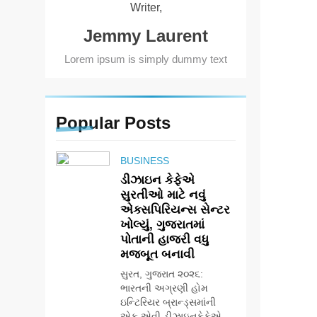
Writer,
Jemmy Laurent
Lorem ipsum is simply dummy text
Popular
Posts
BUSINESS
ડીઝાઇન કેફેએ
સુરતીઓ માટે નવું
એક્સપિરિયન્સ સેન્ટર
ખોલ્યું, ગુજરાતમાં
પોતાની હાજરી વધુ
મજબૂત બનાવી
સુરત, ગુજરાત ૨૦૨૬:
ભારતની અગ્રણી હોમ
ઇન્ટિરિયર બ્રાન્ડ્સમાંની
એક એવી ડીઝાઇનકેફેએ