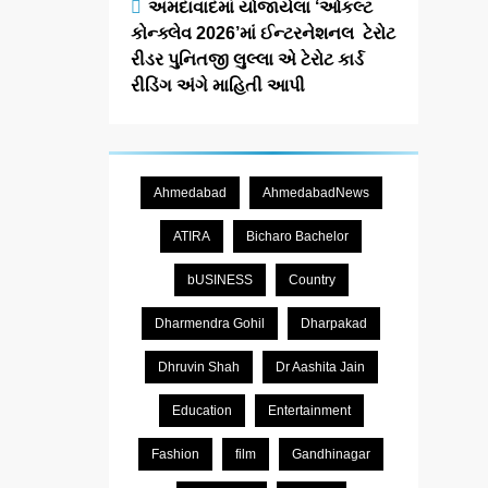
અમદાવાદમાં યોજાયેલા ‘ઓકલ્ટ
કોન્ક્લેવ 2026’માં ઈન્ટરનેશનલ ટેરોટ
રીડર પુનિતજી લુલ્લા એ ટેરોટ કાર્ડ
રીડિંગ અંગે માહિતી આપી
Ahmedabad
AhmedabadNews
ATIRA
Bicharo Bachelor
bUSINESS
Country
Dharmendra Gohil
Dharpakad
Dhruvin Shah
Dr Aashita Jain
Education
Entertainment
Fashion
film
Gandhinagar