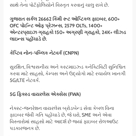
સાથે તેના પોર્ટફોલિયોને વિસ્તૃત કરવાનું ચાલુ રાખે છે.
ગુજરાત સર્કલ
26662 કિમી રૂટ ઓપ્ટિકલ ફાઇબર, 600+
OFC પોઈન્ટ ઓફ પ્રેઝન્સ, 2579 OLTs, 1400+
એન્ટરપ્રાઇઝ ગ્રાહકો 150+ અગ્રણી ગ્રાહકો, 24K+ લીઝ્ડ
લાઇન્સ પહોંચાડે છે.
કેપ્ટિવ નોન-પબ્લિક નેટવર્ક (
CNPN)
સુરક્ષિત, વિશ્વસનીય અને કસ્ટમાઇઝ્ડ કનેક્ટિવિટી સુનિશ્ચિત
કરવા માટે સાહસો, કેમ્પસ અને ઉદ્યોગો માટે રચાયેલ ખાનગી
5G/LTE નેટવર્ક.
5G ફિક્સ્ડ વાયરલેસ એક્સેસ (FWA)
નેક્સ્ટ-જનરેશન વાયરલેસ બ્રોડબેન્ડ સેવા કેબલ વિના
ફાઇબર જેવી ગતિ પહોંચાડે છે, જે ઘરો, SME અને એવા
વિસ્તારોમાં સાહસો માટે આદર્શ છે જ્યાં ફાઇબર રોલઆઉટ
પડકારજનક છે.