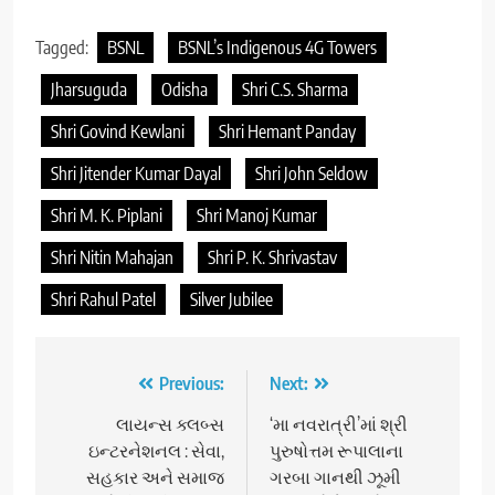
Tagged:
BSNL
BSNL’s Indigenous 4G Towers
Jharsuguda
Odisha
Shri C.S. Sharma
Shri Govind Kewlani
Shri Hemant Panday
Shri Jitender Kumar Dayal
Shri John Seldow
Shri M. K. Piplani
Shri Manoj Kumar
Shri Nitin Mahajan
Shri P. K. Shrivastav
Shri Rahul Patel
Silver Jubilee
Post
Previous:
Next:
navigation
લાયન્સ ક્લબ્સ
‘મા નવરાત્રી’માં શ્રી
ઇન્ટરનેશનલ : સેવા,
પુરુષોત્તમ રૂપાલાના
સહકાર અને સમાજ
ગરબા ગાનથી ઝૂમી