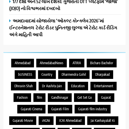
177 દેશો અને 52 લાખ દર્શકો: ગુજરાતી OTT પ્લેટફોર્મ ‘જોજો’
(JOJO) નો વિશ્વભરમાં દબદબો
અમદાવાદમાં યોજાયેલા ‘ઓકલ્ટ કોન્ક્લેવ 2026’માં
ઈન્ટરનેશનલ ટેરોટ રીડર પુનિતજી લુલ્લા એ ટેરોટ કાર્ડ રીડિંગ
અંગે માહિતી આપી
Ahmedabad
AhmedabadNews
ATIRA
Bicharo Bachelor
bUSINESS
Country
Dharmendra Gohil
Dharpakad
Dhruvin Shah
Dr Aashita Jain
Education
Entertainment
Fashion
film
Gandhinagar
Get Set Go
Gujarat
Gujarati Cinema
Gujarati Film
Gujarati film industry
Gujarati Movie
iAGNi
ICAI Ahmedabad
Jai Kanhaiyalall Ki