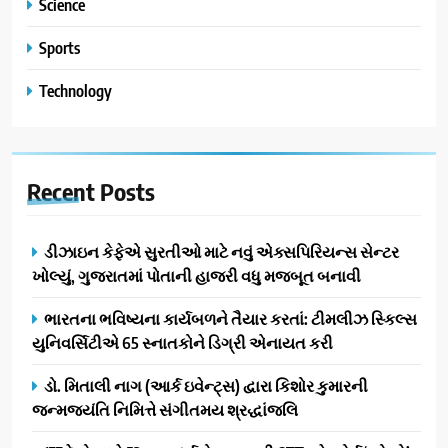
Science
Sports
Technology
Recent
Posts
ડીઝાઇન કેફેએ સુરતીઓ માટે નવું એક્સપિરિયન્સ સેન્ટર
ખોલ્યું, ગુજરાતમાં પોતાની હાજરી વધુ મજબૂત બનાવી
ભારતના ભવિષ્યના કાર્યબળને તૈયાર કરતાં: ટીમલીઝ સ્કિલ્સ
યુનિવર્સિટીએ 65 સ્નાતકોને ડિગ્રી એનાયત કરી
ડો. મિતાલી નાગ (આર્ક ઇવેન્ટ્સ) દ્વારા કિશોર કુમારની
જન્મજયંતિ નિમિત્તે સંગીતમય શ્રદ્ધાંજલિ