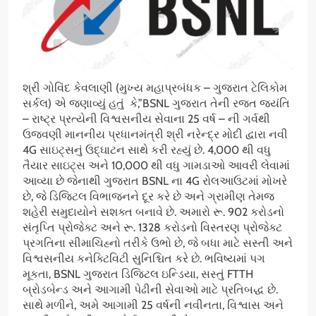
શ્રી ગોવિંદ કેવલાણી (મુખ્ય મહાપ્રબંધક – ગુજરાત ટેલિકોમ
સર્કલ) એ જણાવ્યું હતું કે,”BSNL ગુજરાત તેની રજત જયંતિ
– રાષ્ટ્ર પ્રત્યેની વિશ્વસનીય સેવાના 25 વર્ષ – ની ગર્વથી
ઉજવણી માનનીય પ્રધાનમંત્રી શ્રી નરેન્દ્ર મોદી દ્વારા નવી
4G સાઇટ્સનું ઉદ્ઘાટન સાથે કરી રહ્યું છે. 4,000 થી વધુ
તૈયાર સાઇટ્સ અને 10,000 થી વધુ ગામડાઓ આવરી લેવામાં
આવ્યા છે જેનાથી ગુજરાત BSNL ના 4G રોલઆઉટમાં મોખરે
છે, જે ડિજિટલ વિભાજનને દૂર કરે છે અને ગ્રામીણ તેમજ
શહેરી સમુદાયોને સશક્ત બનાવે છે. અમારો રૂ. 902 કરોડનો
સંતૃપ્તિ પ્રોજેક્ટ અને રૂ. 1328 કરોડનો વિસ્તરણ પ્રોજેક્ટ
પ્રગતિના સીમાચિહ્નો તરીકે ઉભો છે, જે બધા માટે સસ્તી અને
વિશ્વસનીય કનેક્ટિવિટી સુનિશ્ચિત કરે છે. ભવિષ્યમાં પગ
મૂકતા, BSNL ગુજરાત ડિજિટલ ઇન્ડિયા, સસ્તું FTTH
બ્રોડબેન્ડ અને આગામી પેઢીની સેવાઓ માટે પ્રતિબદ્ધ છે.
સાથે મળીને, અમે આગામી 25 વર્ષની નવીનતા, વિશ્વાસ અને