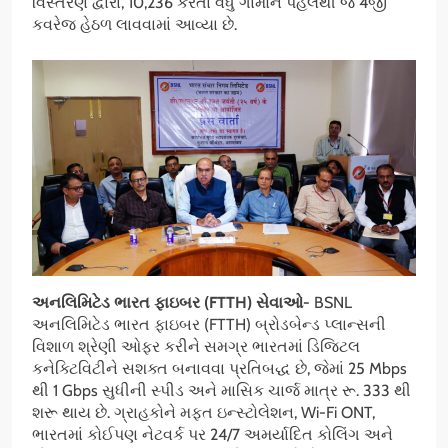
વિસ્તરણ દ્વારા, 10,236 કરતાં વધુ ગામોને પહેલેથી જ 4જી
કવરેજ હેઠળ લાવવામાં આવ્યા છે.
અનલિમિટેડ ભારત ફાઇબર
(
FTTH) સેવાઓ-
BSNL
અનલિમિટેડ ભારત ફાઇબર (FTTH) બ્રોડબેન્ડ પ્લાન્સની
વિશાળ શ્રેણી ઓફર કરીને સમગ્ર ભારતમાં ડિજિટલ
કનેક્ટિવિટીને સશક્ત બનાવવા પ્રતિબદ્ધ છે, જેમાં 25 Mbps
થી 1 Gbps સુધીની સ્પીડ અને માસિક ચાર્જ માત્ર રૂ. 333 થી
શરૂ થાય છે. ગ્રાહકોને મફત ઇન્સ્ટોલેશન, Wi-Fi ONT,
ભારતમાં કોઈપણ નેટવર્ક પર 24/7 અમર્યાદિત કોલિંગ અને