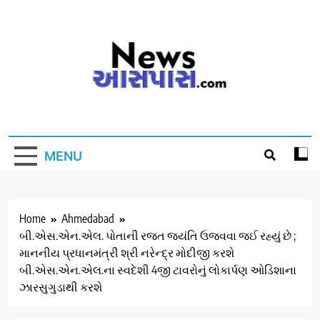
Skip
to
content
MENU
Home
Ahmedabad
બી.એસ.એન.એલ. પોતાની રજત જયંતિ ઉજવવા જઈ રહ્યું છે ;
માનનીય પ્રધાનમંત્રી શ્રી નરેન્દ્ર મોદીજી કરશે
બી.એસ.એન.એલ.ના સ્વદેશી 4જી ટાવરોનું લોકાર્પણ ઓડિશાના
ઝારસુગુડાથી કરશે