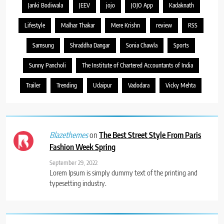
Janki Bodiwala
JEEV
jojo
JOJO App
Kadaknath
Lifestyle
Malhar Thakar
Mere Krishn
review
RSS
Samsung
Shraddha Dangar
Sonia Chawla
Sports
Sunny Pancholi
The Institute of Chartered Accountants of India
Trailer
Trending
Udaipur
Vadodara
Vicky Mehta
on
The Best Street Style From Paris
Blazethemes
Fashion Week Spring
September 29, 2022
Lorem Ipsum is simply dummy text of the printing and
typesetting industry.