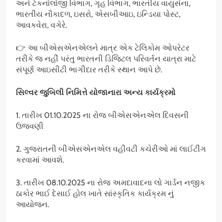
અને ટેકનોલોજી વિભાગ, ગૃહ વિભાગ, ભારતીય વાયુસેના,
ભારતીય નૌકાદળ, ઇસરો, એસબીઆઇ, ઇન્ડિયા પોસ્ટ,
આવકવેરા, વગેરે.
👉 આ બીએસએનએલને માત્ર એક ટેલિકોમ ઓપરેટર
તરીકે જ નહીં પરંતુ ભારતની ડિજિટલ પરિવર્તન યાત્રા માટે
સંપૂર્ણ આઇસીટી ભાગીદાર તરીકે સ્થાન આપે છે.
સિલ્વર જુબિલી નિમિત્તે યોજાનારા અન્ય કાર્યક્રમો
1. તારીખ 01.10.2025 ના રોજ બીએસએનએલ દિવસની
ઉજવણી
2. ગુજરાતની બીએસએનએલ વહીવટી કચેરીઓ માં લાઈટીંગ
કરવામાં આવશે.
3. તારીખ 08.10.2025 ના રોજ અમદાવાદના લો ગાર્ડન નજીક
ઠાકોર ભાઈ દેસાઈ હોલ ખાતે સાંસ્કૃતિક કાર્યક્રમ નું
આયોજન.