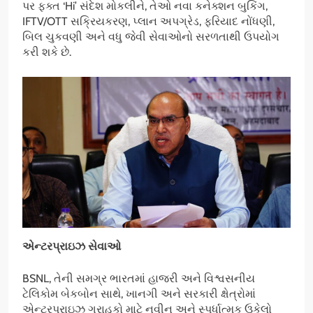
પર ફક્ત ‘Hi’ સંદેશ મોકલીને, તેઓ નવા કનેક્શન બુકિંગ,
IFTV/OTT સક્રિયકરણ, પ્લાન અપગ્રેડ, ફરિયાદ નોંધણી,
બિલ ચુકવણી અને વધુ જેવી સેવાઓનો સરળતાથી ઉપયોગ
કરી શકે છે.
એન્ટરપ્રાઇઝ સેવાઓ
BSNL, તેની સમગ્ર ભારતમાં હાજરી અને વિશ્વસનીય
ટેલિકોમ બેકબોન સાથે, ખાનગી અને સરકારી ક્ષેત્રોમાં
એન્ટરપ્રાઇઝ ગ્રાહકો માટે નવીન અને સ્પર્ધાત્મક ઉકેલો