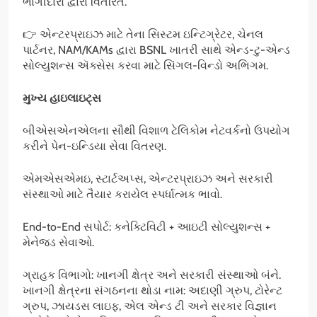
ભાગીદારો દ્વારા વિતરિત.
👉 એન્ટરપ્રાઇઝ માટે તેના સિસ્ટમ ઇન્ટિગ્રેટર, ચેનલ
પાર્ટનર, NAM/KAMs દ્વારા BSNL ખાતરી સાથે એન્ડ-ટુ-એન્ડ
સોલ્યુશન્સ ઍક્સેસ કરવા માટે સિંગલ-વિન્ડો અભિગમ.
મુખ્ય હાઇલાઇટ્સ
બીએસએનએલના સૌથી વિશાળ ટેલિકોમ નેટવર્કનો ઉપયોગ
કરીને પેન-ઇન્ડિયા સેવા વિતરણ.
એમએસએમઇ, સ્ટાર્ટઅપ્સ, એન્ટરપ્રાઇઝ અને સરકારી
સંસ્થાઓ માટે તૈયાર કરાયેલ સ્પર્ધાત્મક ભાવો.
End-to-End સપોર્ટ: કનેક્ટિવિટી + આઇટી સોલ્યુશન્સ +
મેનેજ્ડ સેવાઓ.
ગ્રાહક વિભાગો: ખાનગી ક્ષેત્ર અને સરકારી સંસ્થાઓ બંને.
ખાનગી ક્ષેત્રના સંગઠનના થોડા નામ: અદાણી ગ્રુપ, ટોરેન્ટ
ગ્રુપ, ઝાયડસ લાઇફ, એલ એન્ડ ટી અને સરકાર વિજ્ઞાન