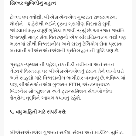
સિલ્વર જુબિલીનું મહત્વ
છેલ્લા ૨૫ વર્ષોથી, બીએસએનએલ ગુજરાત રાજ્યભરના
લોકોને – શહેરોથી લઈને દૂરના ગ્રામીણ વિસ્તારો સુધી –
જોડવામાં મહત્વપૂર્ણ ભૂમિકા ભજવી રહ્યું છે. આ રજત જયંતિ
ઉજવણી માત્ર સેવા વિતરણનો એક સીમાચિહ્નરૂપ નથી પણ
ભારતમાં સૌથી વિશ્વસનીય અને સસ્તું ટેલિકોમ સેવા પ્રદાતા
બનવાની બીએસએનએલની પ્રતિબદ્ધતાની પુષ્ટિ પણ છે.
ગ્રાહક-પ્રથમ ની પહેલ, તકનીકી નવીનતા અને સતત
નેટવર્ક વિસ્તરણ પર બીએસએનએલનું ધ્યાન તેને લાખો ઘરો
અને સાહસો માટે વિશ્વસનીય ભાગીદાર બનાવ્યું છે. ભવિષ્ય માં
પણ, બીએસએનએલ ગુજરાત FTTH, એન્ટરપ્રાઇઝ
બિઝનેસ સોલ્યુશન્સ અને ટ્રાન્સમિશન સેવાઓ જેવા
ક્ષેત્રોમાં વૃદ્ધિને આગળ ધપાવતું રહેશે.
📞
વધુ માહિતી માટે સંપર્ક કરો:
બીએસએનએલ ગુજરાત સર્કલ, સેલ્સ અને માર્કેટિંગ યુનિટ.