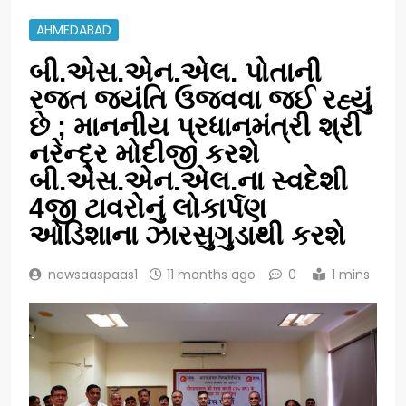
AHMEDABAD
બી.એસ.એન.એલ. પોતાની
રજત જયંતિ ઉજવવા જઈ રહ્યું
છે ; માનનીય પ્રધાનમંત્રી શ્રી
નરેન્દ્ર મોદીજી કરશે
બી.એસ.એન.એલ.ના સ્વદેશી
4જી ટાવરોનું લોકાર્પણ
ઓડિશાના ઝારસુગુડાથી કરશે
newsaaspaas1
11 months ago
0
1 mins