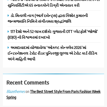
યુનિવર્સિટીએ 65 સ્નાતકોને ડિગ્રી એનાયત કરી
ડો. મિતાલી નાગ (આર્ક ઇવેન્ટ્સ) દ્વારા કિશોર કુમારની
જન્મજયંતિ નિમિત્તે સંગીતમય શ્રદ્ધાંજલિ
177 દેશો અને 52 લાખ દર્શકો: ગુજરાતી OTT પ્લેટફોર્મ ‘જોજો’
(JOJO) નો વિશ્વભરમાં દબદબો
અમદાવાદમાં યોજાયેલા ‘ઓકલ્ટ કોન્ક્લેવ 2026’માં
ઈન્ટરનેશનલ ટેરોટ રીડર પુનિતજી લુલ્લા એ ટેરોટ કાર્ડ રીડિંગ
અંગે માહિતી આપી
Recent Comments
on
The Best Street Style From Paris Fashion Week
Blazethemes
Spring