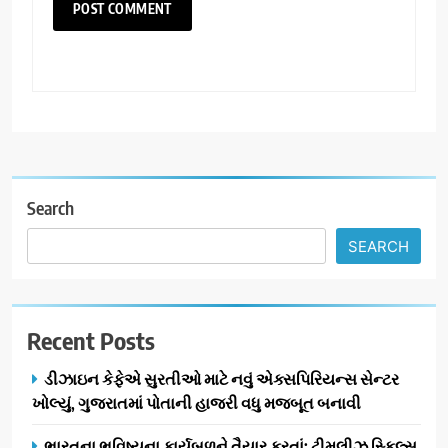
Search
SEARCH
Recent Posts
ડીઝાઇન કેફેએ સુરતીઓ માટે નવું એક્સપિરિયન્સ સેન્ટર
ખોલ્યું, ગુજરાતમાં પોતાની હાજરી વધુ મજબૂત બનાવી
ભારતના ભવિષ્યના કાર્યબળને તૈયાર કરતાં: ટીમલીઝ સ્કિલ્સ