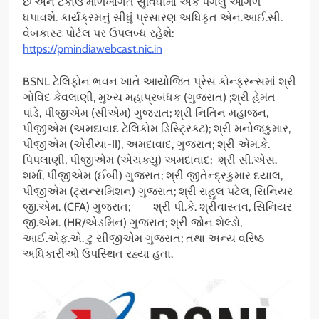
છે અને ટકાઉ માળખાગત સુવિધામાં એક પગલું આગળ
ધપાવશે. કાર્યક્રમનું સીધું પ્રસારણ અધિકૃત એન.આઈ.સી.
વેબકાસ્ટ પોર્ટલ પર ઉપલબ્ધ રહેશે:
https://pmindiawebcast.nic.in
BSNL ટેલિફોન ભવન ખાતે આયોજિત પ્રેસ કોન્ફરન્સમાં શ્રી
ગોવિંદ કેવલાણી, મુખ્ય મહાપ્રબંધક (ગુજરાત) ;શ્રી હેમંત
પાંડે, પીજીએમ (સીએમ) ગુજરાત; શ્રી નિતિન મહાજન,
પીજીએમ (અમદાવાદ ટેલિકોમ ડિસ્ટ્રિક્ટ); શ્રી મનોજકુમાર,
પીજીએમ (એરીયા-II), અમદાવાદ, ગુજરાત; શ્રી એમ.કે.
પિપલાણી, પીજીએમ (એચક્યુ) અમદાવાદ; શ્રી સી.એસ.
શર્મા, પીજીએમ (ઈબી) ગુજરાત; શ્રી જીતેન્દ્રકુમાર દયાલ,
પીજીએમ (ટ્રાન્સમિશન) ગુજરાત; શ્રી રાહુલ પટેલ, સિનિયર
જી.એમ. (CFA) ગુજરાત; શ્રી પી.કે. શ્રીવાસ્તવ, સિનિયર
જી.એમ. (HR/એડમિન) ગુજરાત; શ્રી જોન શેલ્ડો,
આઈ.એફ.એ. ટુ સીજીએમ ગુજરાત; તથા અન્ય વરિષ્ઠ
અધિકારીઓ ઉપસ્થિત રહ્યા હતા.