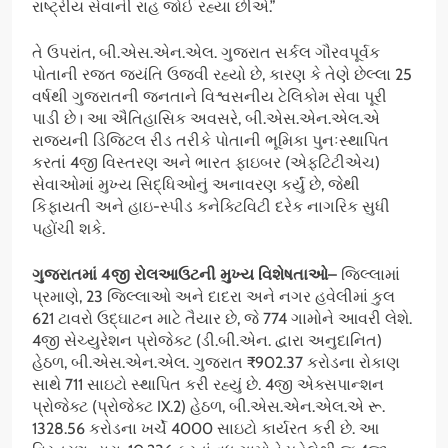
રાષ્ટ્રીય સેવાની રાહ જોઈ રહ્યા છીએ.”
તે ઉપરાંત, બી.એસ.એન.એલ. ગુજરાત સર્કલ ગૌરવપૂર્વક
પોતાની રજત જયંતિ ઉજવી રહ્યો છે, કારણ કે તેણે છેલ્લા 25
વર્ષથી ગુજરાતની જનતાને વિશ્વસનીય ટેલિકોમ સેવા પૂરી
પાડી છે। આ ઐતિહાસિક અવસરે, બી.એસ.એન.એલ.એ
રાજ્યની ડિજિટલ રીડ તરીકે પોતાની ભૂમિકા પુનઃસ્થાપિત
કરતાં 4જી વિસ્તરણ અને ભારત ફાઇબર (એફટિટીએચ)
સેવાઓમાં મુખ્ય સિદ્ધિઓનું અનાવરણ કર્યું છે, જેથી
કિફાયતી અને હાઇ-સ્પીડ કનેક્ટિવિટી દરેક નાગરિક સુધી
પહોંચી શકે.
ગુજરાતમાં
4
જી રોલઆઉટની મુખ્ય વિશેષતાઓ
–
જિલ્લામાં
પ્રમાણે, 23 જિલ્લાઓ અને દાદરા અને નગર હવેલીમાં કુલ
621 ટાવરો ઉદ્ઘાટન માટે તૈયાર છે, જે 774 ગામોને આવરી લેશે.
4જી સેચ્યુરેશન પ્રોજેક્ટ (ડી.બી.એન. દ્વારા અનુદાનિત)
હેઠળ, બી.એસ.એન.એલ. ગુજરાત ₹902.37 કરોડના રોકાણ
સાથે 711 સાઇટો સ્થાપિત કરી રહ્યું છે. 4જી એક્સપાન્શન
પ્રોજેક્ટ (પ્રોજેક્ટ IX.2) હેઠળ, બી.એસ.એન.એલ.એ રૂ.
1328.56 કરોડના ખર્ચે 4000 સાઇટો કાર્યરત કરી છે. આ