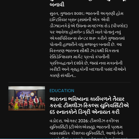
બનાવી
સુરત, ગુજરાત ૨૦૨૬: ભારતની અગ્રણી હોમ
ઇન્ટિરિયર બ્રાન્ડ્સમાંની એક એવી
ડીઝાઇનકેફેએ ઉધના-મગદલ્લા રોડ (પીપલોદ)
પર આવેલા હોમલેન્ડ સિટી ખાતે પોતાનું નવું
એક્સપિરિયન્સ સેન્ટર શરૂ કરીને ગુજરાતમાં
પોતાની હાજરીને વધુ મજબૂત બનાવી છે. આ
વિસ્તરણ ભારતના સૌથી ઝડપથી વિકસતા
રેસિડેન્શિયલ માર્કેટ પ્રત્યે કંપનીની
પ્રતિબદ્ધતાને દર્શાવે છે, જ્યાં નવા મકાનોની
ખરીદી અને ગ્રાહકોની બદલાતી પસંદગીઓને
કારણે સંગઠિત...
EDUCATION
ભારતના ભવિષ્યના કાર્યબળને તૈયાર
કરતાં: ટીમલીઝ સ્કિલ્સ યુનિવર્સિટીએ
65 સ્નાતકોને ડિગ્રી એનાયત કરી
વડોદરા, ઓગસ્ટ 2026: ટીમલીઝ સ્કીલ્સ
યુનિવર્સિટી (ટીએલએસયુ), ભારતની પ્રથમ
વ્યાવસાયિક કૌશલ્ય યુનિવર્સિટી, આજે તેનો