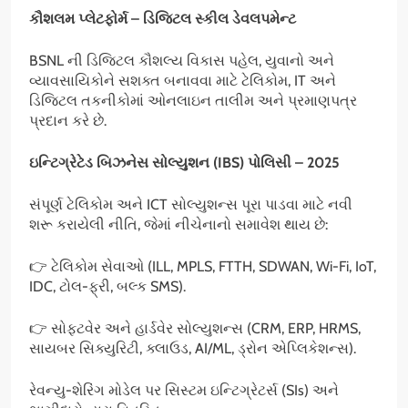
કૌશલમ પ્લેટફોર્મ
– ડિજિટલ સ્કીલ ડેવલપમેન્ટ
BSNL ની ડિજિટલ કૌશલ્ય વિકાસ પહેલ, યુવાનો અને
વ્યાવસાયિકોને સશક્ત બનાવવા માટે ટેલિકોમ, IT અને
ડિજિટલ તકનીકોમાં ઓનલાઇન તાલીમ અને પ્રમાણપત્ર
પ્રદાન કરે છે.
ઇન્ટિગ્રેટેડ બિઝનેસ સોલ્યુશન (
IBS) પોલિસી – 2025
સંપૂર્ણ ટેલિકોમ અને ICT સોલ્યુશન્સ પૂરા પાડવા માટે નવી
શરૂ કરાયેલી નીતિ, જેમાં નીચેનાનો સમાવેશ થાય છે:
👉 ટેલિકોમ સેવાઓ (ILL, MPLS, FTTH, SDWAN, Wi-Fi, IoT,
IDC, ટોલ-ફ્રી, બલ્ક SMS).
👉 સોફ્ટવેર અને હાર્ડવેર સોલ્યુશન્સ (CRM, ERP, HRMS,
સાયબર સિક્યુરિટી, ક્લાઉડ, AI/ML, ડ્રોન એપ્લિકેશન્સ).
રેવન્યુ-શેરિંગ મોડેલ પર સિસ્ટમ ઇન્ટિગ્રેટર્સ (SIs) અને