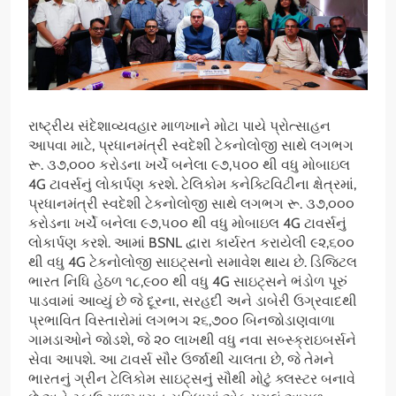
રાષ્ટ્રીય સંદેશાવ્યવહાર માળખાને મોટા પાયે પ્રોત્સાહન
આપવા માટે, પ્રધાનમંત્રી સ્વદેશી ટેકનોલોજી સાથે લગભગ
રૂ. ૩૭,૦૦૦ કરોડના ખર્ચે બનેલા ૯૭,૫૦૦ થી વધુ મોબાઇલ
4G ટાવર્સનું લોકાર્પણ કરશે. ટેલિકોમ કનેક્ટિવિટીના ક્ષેત્રમાં,
પ્રધાનમંત્રી સ્વદેશી ટેકનોલોજી સાથે લગભગ રૂ. ૩૭,૦૦૦
કરોડના ખર્ચે બનેલા ૯૭,૫૦૦ થી વધુ મોબાઇલ 4G ટાવર્સનું
લોકાર્પણ કરશે. આમાં BSNL દ્વારા કાર્યરત કરાયેલી ૯૨,૬૦૦
થી વધુ 4G ટેકનોલોજી સાઇટ્સનો સમાવેશ થાય છે. ડિજિટલ
ભારત નિધિ હેઠળ ૧૮,૯૦૦ થી વધુ 4G સાઇટ્સને ભંડોળ પૂરું
પાડવામાં આવ્યું છે જે દૂરના, સરહદી અને ડાબેરી ઉગ્રવાદથી
પ્રભાવિત વિસ્તારોમાં લગભગ ૨૬,૭૦૦ બિનજોડાણવાળા
ગામડાઓને જોડશે, જે ૨૦ લાખથી વધુ નવા સબ્સ્ક્રાઇબર્સને
સેવા આપશે. આ ટાવર્સ સૌર ઉર્જાથી ચાલતા છે, જે તેમને
ભારતનું ગ્રીન ટેલિકોમ સાઇટ્સનું સૌથી મોટું ક્લસ્ટર બનાવે