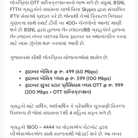
લોકપ્રિય OTT સબ્સ્ક્રિપ્શન્સનો લાભ મળે છે. વધુમાં, BSNL
FTTH ગ્રાહકોને વધારાના ચાર્જ વિના Skypro દ્વારા સંચાલિત
IFTV સેવાઓ પ્રદાન કરે છે, જેનાથી તેઓ ક્રિસ્ટલ ક્લિયર
ગુણવત્તા સાથે સ્માર્ટ ટીવી પર 400+ ચેનલોનો આનંદ માણી
શકે છે. BSNL દ્વારા હાલના લેન્ડલાઇન/BB ગ્રાહકોને હાલના
લેન્ડલાઇન નંબર બદલ્યા વિના ફાઇબર પર સ્થાનાંતરિત કરવા
માટે ખાસ ઝુંબેશ શરૂ કરવામાં આવી છે.
ગુજરાતમાં સૌથી લોકપ્રિય યોજનાઓમાં શામેલ છે:
ફાઇબર બેસિક
@
રૂ.
499 (60 Mbps)
ફાઇબર બેસિક પ્લસ
@
રૂ.
599 (100 Mbps)
ફાઇબર સુપર સ્ટાર પ્રીમિયમ પ્લસ
OTT @
રૂ.
999
(200 Mbps + OTT
સબ્સ્ક્રિપ્શન)
ગ્રાહકો માટે વાર્ષિક, અર્ધવાર્ષિક કે ત્રૈવાર્ષિક ચુકવણી વિકલ્પ
ઉપલબ્ધ છે જેમાં વધારાના 1 થી 4 મહિના મફત મળે છે.
ગ્રાહકો 1800 – 4444 પર વોટ્સએપ ચેટબોટ દ્વારા
બીએસએનએલ સાથે સરળતાથી જોડાઈ શકે છે. આ નંબર