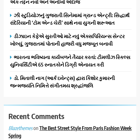
એક તદ્દન નવો અને અનોખો અંદાજ
સફળતાપૂર્વક યોજાયો
1
ઝી સ્ટુડિયોઝનું ગુજરાતી સિનેમામાં ગ્રાન્ડ એન્ટ્રી: સિદ્ધાર્થ
ગેટ સેટ ગો રિવ્યુ: ગુજરાતી
રાંદેરિયાની ‘ટોમ એન્ડ ચેરી’ સાથે નવા યુગની શરૂઆત
સિનેમામાં એક્શન અને રોમાંચનો
એક તદ્દન નવો અને અનોખો
ENTERTAINMENT
ડીઝાઇન કેફેએ સુરતીઓ માટે નવું એક્સપિરિયન્સ સેન્ટર
અંદાજ
ખોલ્યું, ગુજરાતમાં પોતાની હાજરી વધુ મજબૂત બનાવી
2
ઝી સ્ટુડિયોઝનું ગુજરાતી સિનેમામાં
ભારતના ભવિષ્યના કાર્યબળને તૈયાર કરતાં: ટીમલીઝ સ્કિલ્સ
ગ્રાન્ડ એન્ટ્રી: સિદ્ધાર્થ રાંદેરિયાની
યુનિવર્સિટીએ 65 સ્નાતકોને ડિગ્રી એનાયત કરી
‘ટોમ એન્ડ ચેરી’ સાથે નવા યુગની
ENTERTAINMENT
ડો. મિતાલી નાગ (આર્ક ઇવેન્ટ્સ) દ્વારા કિશોર કુમારની
શરૂઆત
જન્મજયંતિ નિમિત્તે સંગીતમય શ્રદ્ધાંજલિ
3
ડીઝાઇન કેફેએ સુરતીઓ માટે નવું
એક્સપિરિયન્સ સેન્ટર ખોલ્યું,
ગુજરાતમાં પોતાની હાજરી વધુ
Recent Comments
BUSINESS
મજબૂત બનાવી
on
The Best Street Style From Paris Fashion Week
Blazethemes
4
Spring
ભારતના ભવિષ્યના કાર્યબળને