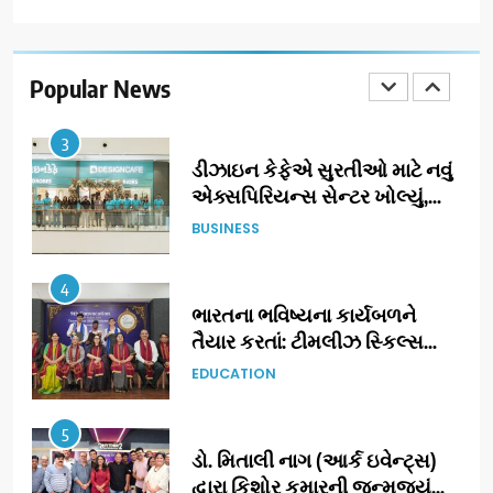
ઝી સ્ટુડિયોઝનું ગુજરાતી સિનેમામાં
ગ્રાન્ડ એન્ટ્રી: સિદ્ધાર્થ રાંદેરિયાની
‘ટોમ એન્ડ ચેરી’ સાથે નવા યુગની
Popular News
ENTERTAINMENT
શરૂઆત
3
ડીઝાઇન કેફેએ સુરતીઓ માટે નવું
એક્સપિરિયન્સ સેન્ટર ખોલ્યું,
ગુજરાતમાં પોતાની હાજરી વધુ
BUSINESS
મજબૂત બનાવી
4
ભારતના ભવિષ્યના કાર્યબળને
તૈયાર કરતાં: ટીમલીઝ સ્કિલ્સ
યુનિવર્સિટીએ 65 સ્નાતકોને ડિગ્રી
EDUCATION
એનાયત કરી
5
ડો. મિતાલી નાગ (આર્ક ઇવેન્ટ્સ)
દ્વારા કિશોર કુમારની જન્મજયંતિ