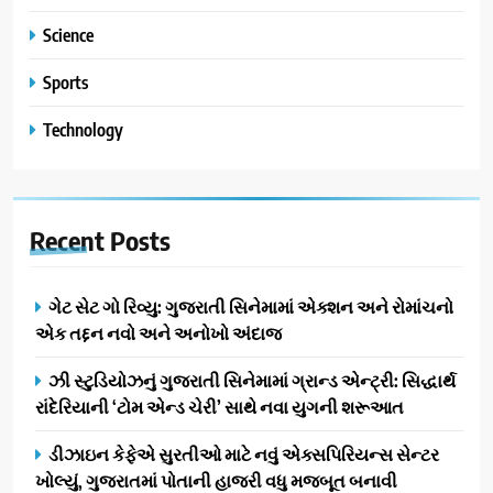
Science
Sports
Technology
Recent
Posts
ગેટ સેટ ગો રિવ્યુ: ગુજરાતી સિનેમામાં એક્શન અને રોમાંચનો
એક તદ્દન નવો અને અનોખો અંદાજ
ઝી સ્ટુડિયોઝનું ગુજરાતી સિનેમામાં ગ્રાન્ડ એન્ટ્રી: સિદ્ધાર્થ
રાંદેરિયાની ‘ટોમ એન્ડ ચેરી’ સાથે નવા યુગની શરૂઆત
ડીઝાઇન કેફેએ સુરતીઓ માટે નવું એક્સપિરિયન્સ સેન્ટર
ખોલ્યું, ગુજરાતમાં પોતાની હાજરી વધુ મજબૂત બનાવી