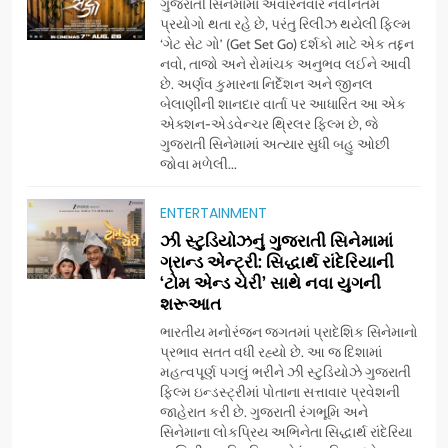
ગુજરાતી સિનેમામાં અવારનવાર નવીનતમ
પ્રયોગો થતા રહે છે, પરંતુ રિલીઝ થયેલી ફિલ્મ
‘ગેટ સેટ ગો’ (Get Set Go) દર્શકો માટે એક તદ્દન
નવો, તાજો અને રોમાંચક અનુભવ લઈને આવી
છે. અર્ણવ કુમારના નિર્દેશન અને જીનલ
બેલાણીની શાનદાર વાર્તા પર આધારિત આ એક
એક્શન-એડવેન્ચર થ્રિલર ફિલ્મ છે, જે
ગુજરાતી સિનેમામાં અત્યાર સુધી બહુ ઓછી
જોવા મળેલી...
ENTERTAINMENT
5
ઝી સ્ટુડિયોઝનું ગુજરાતી સિનેમામાં
ડો. મિતાલી નાગ (આર્ક ઇવેન્ટ્સ)
ગ્રાન્ડ એન્ટ્રી: સિદ્ધાર્થ રાંદેરિયાની
દ્વારા કિશોર કુમારની જન્મજયંતિ
‘ટોમ એન્ડ ચેરી’ સાથે નવા યુગની
શરૂઆત
નિમિત્તે સંગીતમય શ્રદ્ધાંજલિ
AHMEDABAD
ભારતીય મનોરંજન જગતમાં પ્રાદેશિક સિનેમાનો
પ્રભાવ સતત વધી રહ્યો છે. આ જ દિશામાં
6
મહત્વપૂર્ણ પગલું ભરીને ઝી સ્ટુડિયોઝે ગુજરાતી
177 દેશો અને 52 લાખ દર્શકો:
ફિલ્મ ઇન્ડસ્ટ્રીમાં પોતાના સત્તાવાર પ્રવેશની
ગુજરાતી OTT પ્લેટફોર્મ ‘જોજો’
જાહેરાત કરી છે. ગુજરાતી રંગભૂમિ અને
સિનેમાના લોકપ્રિય અભિનેતા સિદ્ધાર્થ રાંદેરિયા
(JOJO) નો વિશ્વભરમાં દબદબો
BUSINESS