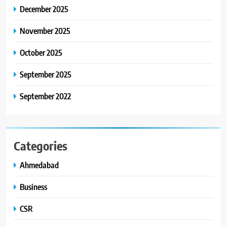
કાર્ડ રીડિંગ અંગે માહિતી આપી
December 2025
8
November 2025
ગ્લોબલ એક્સેલન્સ ફોરમ દ્વારા
નેશનલ લીડરશિપ કોન્કલેવ તથા
October 2025
ભારત સમ્માન ૨૦૨૬નો ભવ્ય અને
BUSINESS
September 2025
પ્રતિષ્ઠિત કાર્યક્રમ નવી દિલ્હીમાં
સફળતાપૂર્વક યોજાયો
September 2022
Categories
Ahmedabad
Business
CSR