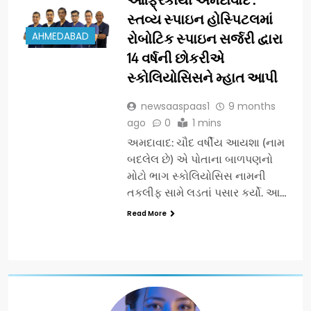
સ્તવ્ય સ્પાઇન હોસ્પિટલમાં
AHMEDABAD
રોબોટિક સ્પાઇન સર્જરી દ્વારા
14 વર્ષની છોકરીએ
સ્કોલિયોસિસને મ્હાત આપી
newsaaspaas1
9 months
ago
0
1 mins
અમદાવાદ: ચૌદ વર્ષીય આયશા (નામ
બદલેલ છે) એ પોતાના બાળપણનો
મોટો ભાગ સ્કોલિયોસિસ નામની
તકલીફ સામે લડતાં પસાર કર્યો. આ…
Read More