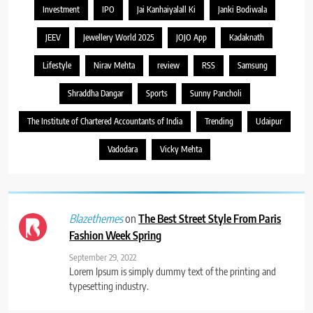
Investment
IPO
Jai Kanhaiyalall Ki
Janki Bodiwala
JEEV
Jewellery World 2025
JOJO App
Kadaknath
Lifestyle
Nirav Mehta
review
RSS
Samsung
Shraddha Dangar
Sports
Sunny Pancholi
The Institute of Chartered Accountants of India
Trending
Udaipur
Vadodara
Vicky Mehta
on
The Best Street Style From Paris
Blazethemes
Fashion Week Spring
September 29, 2022
Lorem Ipsum is simply dummy text of the printing and
typesetting industry.