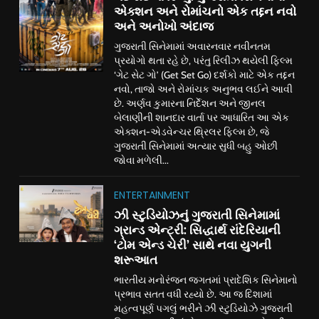
એક્શન અને રોમાંચનો એક તદ્દન નવો
અને અનોખો અંદાજ
ગુજરાતી સિનેમામાં અવારનવાર નવીનતમ
પ્રયોગો થતા રહે છે, પરંતુ રિલીઝ થયેલી ફિલ્મ
‘ગેટ સેટ ગો’ (Get Set Go) દર્શકો માટે એક તદ્દન
નવો, તાજો અને રોમાંચક અનુભવ લઈને આવી
છે. અર્ણવ કુમારના નિર્દેશન અને જીનલ
બેલાણીની શાનદાર વાર્તા પર આધારિત આ એક
એક્શન-એડવેન્ચર થ્રિલર ફિલ્મ છે, જે
ગુજરાતી સિનેમામાં અત્યાર સુધી બહુ ઓછી
જોવા મળેલી...
ENTERTAINMENT
ઝી સ્ટુડિયોઝનું ગુજરાતી સિનેમામાં
ગ્રાન્ડ એન્ટ્રી: સિદ્ધાર્થ રાંદેરિયાની
‘ટોમ એન્ડ ચેરી’ સાથે નવા યુગની
શરૂઆત
ભારતીય મનોરંજન જગતમાં પ્રાદેશિક સિનેમાનો
પ્રભાવ સતત વધી રહ્યો છે. આ જ દિશામાં
મહત્વપૂર્ણ પગલું ભરીને ઝી સ્ટુડિયોઝે ગુજરાતી