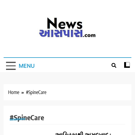
Skip
to
content
MENU
Home
#SpineCare
#SpineCare
આફ્રિકાથી અમદાવાદ :