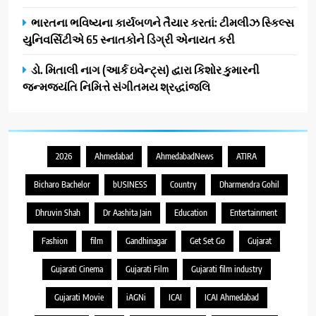
ભારતના ભવિષ્યના કાર્યબળને તૈયાર કરતાં: ટીમલીઝ સ્કિલ્સ
યુનિવર્સિટીએ 65 સ્નાતકોને ડિગ્રી એનાયત કરી
ડો. મિતાલી નાગ (આર્ક ઇવેન્ટ્સ) દ્વારા કિશોર કુમારની
જન્મજયંતિ નિમિત્તે સંગીતમય શ્રદ્ધાંજલિ
2026
Ahmedabad
AhmedabadNews
ATIRA
Bicharo Bachelor
bUSINESS
Country
Dharmendra Gohil
Dhruvin Shah
Dr Aashita Jain
Education
Entertainment
Fashion
film
Gandhinagar
Get Set Go
Gujarat
Gujarati Cinema
Gujarati Film
Gujarati film industry
Gujarati Movie
iAGNi
ICAI
ICAI Ahmedabad