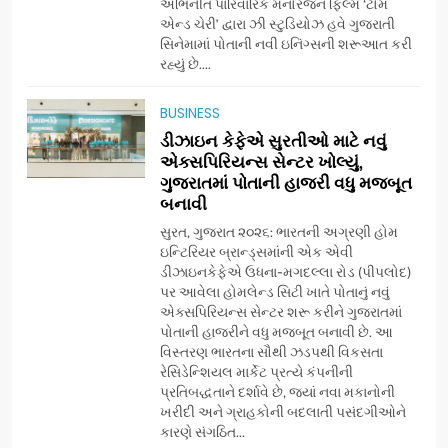
અભિનીત પારિવારિક મનોરંજન ફિલ્મ ‘ટોમ
એન્ડ ચેરી’ દ્વારા ઝી સ્ટુડિયોઝ હવે ગુજરાતી
સિનેમામાં પોતાની નવી ઇનિંગ્સની શરૂઆત કરી
7
રહ્યું છે....
અમદાવાદમાં યોજાયેલા ‘ઓકલ્ટ
કોન્ક્લેવ 2026’માં ઈન્ટરનેશનલ
BUSINESS
ટેરોટ રીડર પુનિતજી લુલ્લા એ ટેરોટ
AHMEDABAD
ડીઝાઇન કેફેએ સુરતીઓ માટે નવું
કાર્ડ રીડિંગ અંગે માહિતી આપી
એક્સપિરિયન્સ સેન્ટર ખોલ્યું,
ગુજરાતમાં પોતાની હાજરી વધુ મજબૂત
8
બનાવી
ગ્લોબલ એક્સેલન્સ ફોરમ દ્વારા
નેશનલ લીડરશિપ કોન્કલેવ તથા
સુરત, ગુજરાત ૨૦૨૬: ભારતની અગ્રણી હોમ
ભારત સમ્માન ૨૦૨૬નો ભવ્ય અને
ઇન્ટિરિયર બ્રાન્ડ્સમાંની એક એવી
BUSINESS
ડીઝાઇનકેફેએ ઉધના-મગદલ્લા રોડ (પીપલોદ)
પ્રતિષ્ઠિત કાર્યક્રમ નવી દિલ્હીમાં
પર આવેલા હોમલેન્ડ સિટી ખાતે પોતાનું નવું
સફળતાપૂર્વક યોજાયો
એક્સપિરિયન્સ સેન્ટર શરૂ કરીને ગુજરાતમાં
1
પોતાની હાજરીને વધુ મજબૂત બનાવી છે. આ
ગેટ સેટ ગો રિવ્યુ: ગુજરાતી
વિસ્તરણ ભારતના સૌથી ઝડપથી વિકસતા
સિનેમામાં એક્શન અને રોમાંચનો
રેસિડેન્શિયલ માર્કેટ પ્રત્યે કંપનીની
એક તદ્દન નવો અને અનોખો
ENTERTAINMENT
પ્રતિબદ્ધતાને દર્શાવે છે, જ્યાં નવા મકાનોની
અંદાજ
ખરીદી અને ગ્રાહકોની બદલાતી પસંદગીઓને
કારણે સંગઠિત...
2