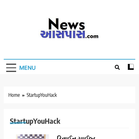
Skip
to
content
MENU
Home
StartupYouHack
StartupYouHack
ડિવાઈન ચાઈલ્ડ