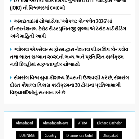
177 દેશો અને 52 લાખ દર્શકો: ગુજરાતી OTT પ્લેટફોર્મ ‘જોજો’
(JOJO) નો વિશ્વભરમાં દબદબો
અમદાવાદમાં યોજાયેલા ‘ઓકલ્ટ કોન્ક્લેવ 2026’માં
ઈન્ટરનેશનલ ટેરોટ રીડર પુનિતજી લુલ્લા એ ટેરોટ કાર્ડ રીડિંગ
અંગે માહિતી આપી
ગ્લોબલ એક્સેલન્સ ફોરમ દ્વારા નેશનલ લીડરશિપ કોન્કલેવ
તથા ભારત સમ્માન ૨૦૨૬નો ભવ્ય અને પ્રતિષ્ઠિત કાર્યક્રમ
નવી દિલ્હીમાં સફળતાપૂર્વક યોજાયો
સેમસંગ વિશ્વ યુવા કૌશલ્ય દિવસની ઉજવણી કરે છે, સેમસંગ
દોસ્ત કૌશલ્ય વિકાસ કાર્યક્રમના 30 ટોચના પ્રતિભાશાળી
વિદ્યાર્થીઓનું સન્માન કરે છે
Ahmedabad
AhmedabadNews
ATIRA
Bicharo Bachelor
bUSINESS
Country
Dharmendra Gohil
Dharpakad