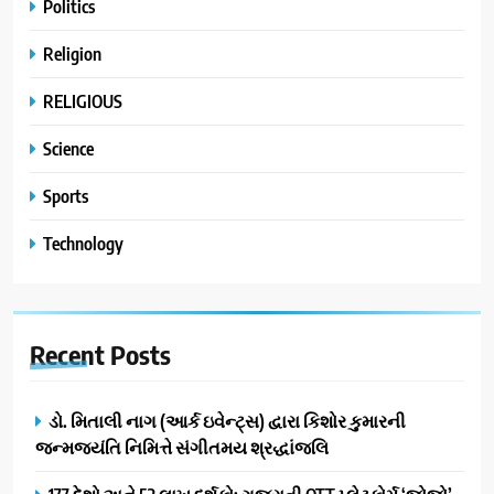
Politics
Religion
RELIGIOUS
Science
Sports
Technology
Recent
Posts
ડો. મિતાલી નાગ (આર્ક ઇવેન્ટ્સ) દ્વારા કિશોર કુમારની
જન્મજયંતિ નિમિત્તે સંગીતમય શ્રદ્ધાંજલિ