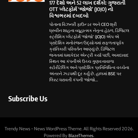
177 દેશો અને 52 લાખ દર્શકો: ગુજરાતી
OTT પ્લેટફોર્મ ‘જોજો’ (JOJO) નો
વિશ્વભરમાં દબદબો
પોતાના વિઝનરી ફાઉન્ડર અને CEO શ્રી
ધ્રુવીન શાહના વ્યૂહાત્મક નેતૃત્વ હેઠળ, ડિજિટલ
સ્ટ્રીમિંગ પ્લેટફોર્મ ‘જોજો’ (JOJO) એપ એ
પ્રાદેશિક મનોરંજન ઉદ્યોગમાં સફળતાપૂર્વક
ક્રાંતિકારી પરિવર્તન આણ્યું છે. ડિજિટલ
જગતમાં ધમાકેદાર એન્ટ્રી કર્યા પછી, અમદાવાદ
સ્થિત આ કંપનીએ ઉચ્ચ ગુણવત્તાવાળા
સ્ટોરીટેલિંગ અને પ્રાદેશિક પ્રતિનિધિત્વ વચ્ચેના
અંતરને ઝડપથી દૂર કર્યું છે. હાલમાં BSE પર
લિસ્ટ ધરાવતી કંપની ‘જોજો...
Subscribe Us
Trendy News - News WordPress Theme. All Rights Reserved 2026.
Powered By
.
BlazeThemes