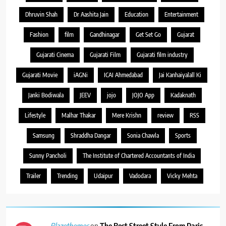
Dhruvin Shah
Dr Aashita Jain
Education
Entertainment
Fashion
film
Gandhinagar
Get Set Go
Gujarat
Gujarati Cinema
Gujarati Film
Gujarati film industry
Gujarati Movie
iAGNi
ICAI Ahmedabad
Jai Kanhaiyalall Ki
Janki Bodiwala
JEEV
jojo
JOJO App
Kadaknath
Lifestyle
Malhar Thakar
Mere Krishn
review
RSS
Samsung
Shraddha Dangar
Sonia Chawla
Sports
Sunny Pancholi
The Institute of Chartered Accountants of India
Trailer
Trending
Udaipur
Vadodara
Vicky Mehta
on
The Best Street Style From Paris
Blazethemes