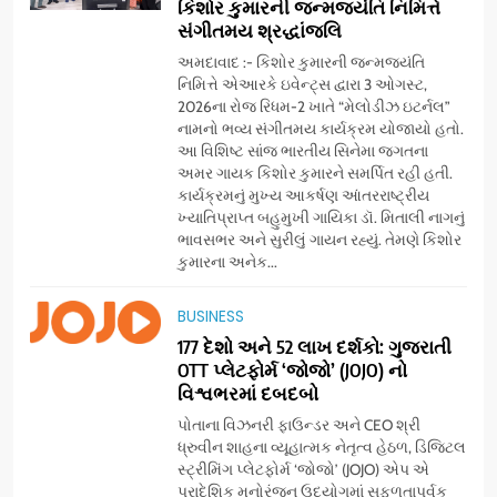
કિશોર કુમારની જન્મજયંતિ નિમિત્તે
સંગીતમય શ્રદ્ધાંજલિ
અમદાવાદ :- કિશોર કુમારની જન્મજયંતિ
નિમિત્તે એઆરકે ઇવેન્ટ્સ દ્વારા 3 ઓગસ્ટ,
2026ના રોજ રિધમ-2 ખાતે “મેલોડીઝ ઇટર્નલ”
નામનો ભવ્ય સંગીતમય કાર્યક્રમ યોજાયો હતો.
આ વિશિષ્ટ સાંજ ભારતીય સિનેમા જગતના
અમર ગાયક કિશોર કુમારને સમર્પિત રહી હતી.
કાર્યક્રમનું મુખ્ય આકર્ષણ આંતરરાષ્ટ્રીય
ખ્યાતિપ્રાપ્ત બહુમુખી ગાયિકા ડૉ. મિતાલી નાગનું
ભાવસભર અને સુરીલું ગાયન રહ્યું. તેમણે કિશોર
કુમારના અનેક...
5
BUSINESS
સેમસંગ વિશ્વ યુવા કૌશલ્ય
દિવસની ઉજવણી કરે છે, સેમસંગ
177 દેશો અને 52 લાખ દર્શકો: ગુજરાતી
OTT પ્લેટફોર્મ ‘જોજો’ (JOJO) નો
દોસ્ત કૌશલ્ય વિકાસ કાર્યક્રમના
BUSINESS
CSR
વિશ્વભરમાં દબદબો
30 ટોચના પ્રતિભાશાળી
વિદ્યાર્થીઓનું સન્માન કરે છે
પોતાના વિઝનરી ફાઉન્ડર અને CEO શ્રી
6
ધ્રુવીન શાહના વ્યૂહાત્મક નેતૃત્વ હેઠળ, ડિજિટલ
આયુદા ઓર્ગેનિક્સ દ્વારા
સ્ટ્રીમિંગ પ્લેટફોર્મ ‘જોજો’ (JOJO) એપ એ
ગુજરાતના 5 શહેરોમાં રિટેલ સ્ટોર્સ
પ્રાદેશિક મનોરંજન ઉદ્યોગમાં સફળતાપૂર્વક