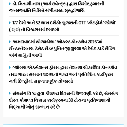
AHMEDABAD
CSR
ડો. મિતાલી નાગ (આર્ક ઇવેન્ટ્સ) દ્વારા કિશોર કુમારની
આગળ આવી: ગુલબાઈ ટેકરાના
જન્મજયંતિ નિમિત્તે સંગીતમય શ્રદ્ધાંજલિ
પ્રભાવિત પરિવારોને ફૂડ પેકેટ્સ
1
અને પીવાના પાણીનું વિતરણ કર્યું
177 દેશો અને 52 લાખ દર્શકો: ગુજરાતી OTT પ્લેટફોર્મ ‘જોજો’
ડો. મિતાલી નાગ (આર્ક ઇવેન્ટ્સ)
(JOJO) નો વિશ્વભરમાં દબદબો
દ્વારા કિશોર કુમારની જન્મજયંતિ
નિમિત્તે સંગીતમય શ્રદ્ધાંજલિ
AHMEDABAD
અમદાવાદમાં યોજાયેલા ‘ઓકલ્ટ કોન્ક્લેવ 2026’માં
ઈન્ટરનેશનલ ટેરોટ રીડર પુનિતજી લુલ્લા એ ટેરોટ કાર્ડ રીડિંગ
2
અંગે માહિતી આપી
177 દેશો અને 52 લાખ દર્શકો:
ગુજરાતી OTT પ્લેટફોર્મ ‘જોજો’
ગ્લોબલ એક્સેલન્સ ફોરમ દ્વારા નેશનલ લીડરશિપ કોન્કલેવ
(JOJO) નો વિશ્વભરમાં દબદબો
તથા ભારત સમ્માન ૨૦૨૬નો ભવ્ય અને પ્રતિષ્ઠિત કાર્યક્રમ
BUSINESS
નવી દિલ્હીમાં સફળતાપૂર્વક યોજાયો
3
સેમસંગ વિશ્વ યુવા કૌશલ્ય દિવસની ઉજવણી કરે છે, સેમસંગ
અમદાવાદમાં યોજાયેલા ‘ઓકલ્ટ
દોસ્ત કૌશલ્ય વિકાસ કાર્યક્રમના 30 ટોચના પ્રતિભાશાળી
કોન્ક્લેવ 2026’માં ઈન્ટરનેશનલ
વિદ્યાર્થીઓનું સન્માન કરે છે
ટેરોટ રીડર પુનિતજી લુલ્લા એ ટેરોટ
AHMEDABAD
કાર્ડ રીડિંગ અંગે માહિતી આપી