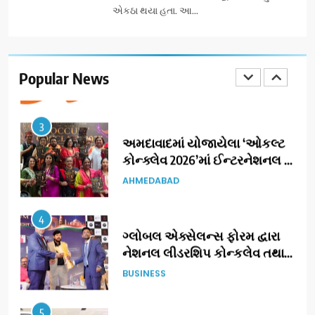
એકઠા થયા હતા. આ...
2
177 દેશો અને 52 લાખ દર્શકો:
ગુજરાતી OTT પ્લેટફોર્મ ‘જોજો’
(JOJO) નો વિશ્વભરમાં દબદબો
Popular News
BUSINESS
3
અમદાવાદમાં યોજાયેલા ‘ઓકલ્ટ
કોન્ક્લેવ 2026’માં ઈન્ટરનેશનલ
ટેરોટ રીડર પુનિતજી લુલ્લા એ ટેરોટ
AHMEDABAD
કાર્ડ રીડિંગ અંગે માહિતી આપી
4
ગ્લોબલ એક્સેલન્સ ફોરમ દ્વારા
નેશનલ લીડરશિપ કોન્કલેવ તથા
ભારત સમ્માન ૨૦૨૬નો ભવ્ય અને
BUSINESS
પ્રતિષ્ઠિત કાર્યક્રમ નવી દિલ્હીમાં
સફળતાપૂર્વક યોજાયો
5