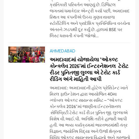
ક્રાંતિકારી પરિવર્તન આણ્યું છે. ડિજિટલ
અને ગીર ગાયના વૈદિક વલોણા ઘી-
BUSINESS
જગતમાં ધમાકેદાર એન્ટ્રી કર્યા પછી, અમદાવાદ
દૂધની શુદ્ધ સેવાઓ સાથે વ્યાપક
સ્થિત આ કંપનીએ ઉચ્ચ ગુણવત્તાવાળા
વિસ્તરણ
સ્ટોરીટેલિંગ અને પ્રાદેશિક પ્રતિનિધિત્વ વચ્ચેના
7
અંતરને ઝડપથી દૂર કર્યું છે. હાલમાં BSE પર
‘ગેટ સેટ ગો’ નું પાવર-પેક્ડ ટ્રેલર
લિસ્ટ ધરાવતી કંપની ‘જોજો...
લોન્ચ: 7 ઓગસ્ટે રિલીઝ થઈ રહેલ
આ ફિલ્મમાં હાઇ-ટેક VFX જોવા
ENTERTAINMENT
AHMEDABAD
મળશે
અમદાવાદમાં યોજાયેલા ‘ઓકલ્ટ
કોન્ક્લેવ 2026’માં ઈન્ટરનેશનલ ટેરોટ
8
રીડર પુનિતજી લુલ્લા એ ટેરોટ કાર્ડ
અમદાવાદમાં ભારે વરસાદ વચ્ચે
રીડિંગ અંગે માહિતી આપી
ફિલ્મ ‘ગેટ સેટ ગો’ની ‘ટીમ
ચિરંજીવી’ માનવતાના કાર્ય માટે
અમદાવાદ: અમદાવાદની હોટેલ પ્રેસિડેન્ટ ખાતે
AHMEDABAD
CSR
મિરલ ફાઉન્ડેશન દ્વારા આયોજિત 40મા
આગળ આવી: ગુલબાઈ ટેકરાના
ગ્લોબલ ઓકલ્ટ સાયન્સ સમિટ – “ઓકલ્ટ
પ્રભાવિત પરિવારોને ફૂડ પેકેટ્સ
કોન્ક્લેવ 2026″માં જાણીતા ઈન્ટરનેશનલ
1
અને પીવાના પાણીનું વિતરણ કર્યું
સેલિબ્રિટી ટેરોટ કાર્ડ રીડર પુનિત જી. લુલ્લાએ
ડો. મિતાલી નાગ (આર્ક ઇવેન્ટ્સ)
વિશેષ વી.આઈ.પી. અતિથિ તરીકે હાજરી આપી
દ્વારા કિશોર કુમારની જન્મજયંતિ
હતી. આ ભવ્ય કાર્યક્રમમાં ભારતભરમાંથી તંત્ર
નિમિત્તે સંગીતમય શ્રદ્ધાંજલિ
AHMEDABAD
વિજ્ઞાન, જ્યોતિષ વિદ્યા અને ઉર્જા ક્ષેત્રના
વિવિધ ઓકલ્ટ સાયન્સના વિદ્વાનો અને ગુરુજનો