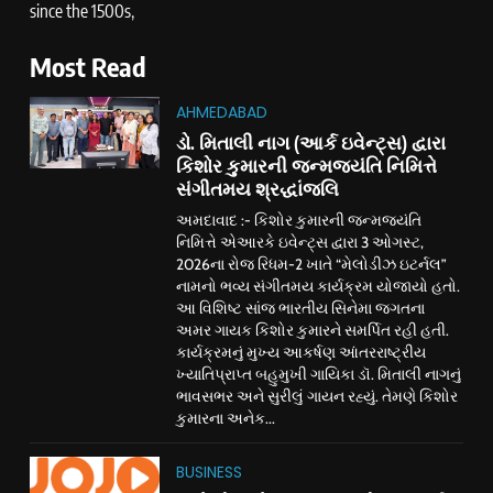
since the 1500s,
Most Read
AHMEDABAD
ડો. મિતાલી નાગ (આર્ક ઇવેન્ટ્સ) દ્વારા
કિશોર કુમારની જન્મજયંતિ નિમિત્તે
સંગીતમય શ્રદ્ધાંજલિ
અમદાવાદ :- કિશોર કુમારની જન્મજયંતિ
નિમિત્તે એઆરકે ઇવેન્ટ્સ દ્વારા 3 ઓગસ્ટ,
2026ના રોજ રિધમ-2 ખાતે “મેલોડીઝ ઇટર્નલ”
નામનો ભવ્ય સંગીતમય કાર્યક્રમ યોજાયો હતો.
આ વિશિષ્ટ સાંજ ભારતીય સિનેમા જગતના
અમર ગાયક કિશોર કુમારને સમર્પિત રહી હતી.
કાર્યક્રમનું મુખ્ય આકર્ષણ આંતરરાષ્ટ્રીય
ખ્યાતિપ્રાપ્ત બહુમુખી ગાયિકા ડૉ. મિતાલી નાગનું
ભાવસભર અને સુરીલું ગાયન રહ્યું. તેમણે કિશોર
કુમારના અનેક...
BUSINESS