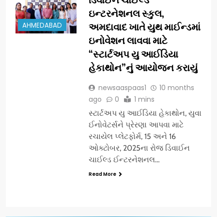
ઇન્ટરનેશનલ સ્કુલ,
AHMEDABAD
અમદાવાદ ખાતે યુથ માઈન્ડમાં
ઇનોવેશન લાવવા માટે
“સ્ટાર્ટઅપ યુ આઈડિયા
હેકાથોન”નું આયોજન કરાયું
newsaaspaas1
10 months
ago
0
1 mins
સ્ટાર્ટઅપ યુ આઈડિયા હેકાથોન, યુવા
ઈનોવેટર્સને પ્રેરણા આપવા માટે
રચાયેલ પ્લેટફોર્મ, 15 અને 16
ઓક્ટોબર, 2025ના રોજ ડિવાઈન
ચાઈલ્ડ ઈન્ટરનેશનલ…
Read More