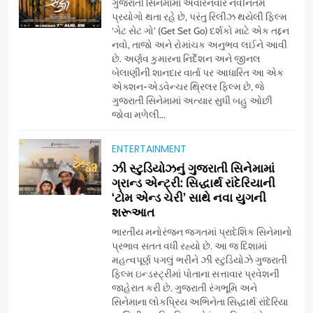
ગુજરાતી સિનેમામાં અવારનવાર નવીનતમ
પ્રયોગો થતા રહે છે, પરંતુ રિલીઝ થયેલી ફિલ્મ
‘ગેટ સેટ ગો’ (Get Set Go) દર્શકો માટે એક તદ્દન
નવો, તાજો અને રોમાંચક અનુભવ લઈને આવી
છે. અર્ણવ કુમારના નિર્દેશન અને જીનલ
બેલાણીની શાનદાર વાર્તા પર આધારિત આ એક
એક્શન-એડવેન્ચર થ્રિલર ફિલ્મ છે, જે
ગુજરાતી સિનેમામાં અત્યાર સુધી બહુ ઓછી
જોવા મળેલી...
ENTERTAINMENT
5
ઝી સ્ટુડિયોઝનું ગુજરાતી સિનેમામાં
ડો. મિતાલી નાગ (આર્ક ઇવેન્ટ્સ)
ગ્રાન્ડ એન્ટ્રી: સિદ્ધાર્થ રાંદેરિયાની
દ્વારા કિશોર કુમારની જન્મજયંતિ
‘ટોમ એન્ડ ચેરી’ સાથે નવા યુગની
શરૂઆત
નિમિત્તે સંગીતમય શ્રદ્ધાંજલિ
AHMEDABAD
ભારતીય મનોરંજન જગતમાં પ્રાદેશિક સિનેમાનો
પ્રભાવ સતત વધી રહ્યો છે. આ જ દિશામાં
6
મહત્વપૂર્ણ પગલું ભરીને ઝી સ્ટુડિયોઝે ગુજરાતી
177 દેશો અને 52 લાખ દર્શકો:
ફિલ્મ ઇન્ડસ્ટ્રીમાં પોતાના સત્તાવાર પ્રવેશની
ગુજરાતી OTT પ્લેટફોર્મ ‘જોજો’
જાહેરાત કરી છે. ગુજરાતી રંગભૂમિ અને
સિનેમાના લોકપ્રિય અભિનેતા સિદ્ધાર્થ રાંદેરિયા
(JOJO) નો વિશ્વભરમાં દબદબો
BUSINESS