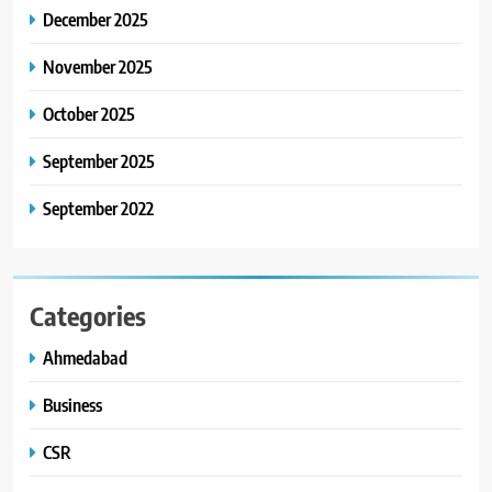
કાર્ડ રીડિંગ અંગે માહિતી આપી
December 2025
8
November 2025
ગ્લોબલ એક્સેલન્સ ફોરમ દ્વારા
નેશનલ લીડરશિપ કોન્કલેવ તથા
October 2025
ભારત સમ્માન ૨૦૨૬નો ભવ્ય અને
BUSINESS
September 2025
પ્રતિષ્ઠિત કાર્યક્રમ નવી દિલ્હીમાં
સફળતાપૂર્વક યોજાયો
September 2022
Categories
Ahmedabad
Business
CSR