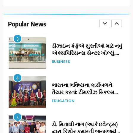
ઝી સ્ટુડિયોઝનું ગુજરાતી સિનેમામાં
ગ્રાન્ડ એન્ટ્રી: સિદ્ધાર્થ રાંદેરિયાની
‘ટોમ એન્ડ ચેરી’ સાથે નવા યુગની
Popular News
ENTERTAINMENT
શરૂઆત
3
ડીઝાઇન કેફેએ સુરતીઓ માટે નવું
એક્સપિરિયન્સ સેન્ટર ખોલ્યું,
ગુજરાતમાં પોતાની હાજરી વધુ
BUSINESS
મજબૂત બનાવી
4
ભારતના ભવિષ્યના કાર્યબળને
તૈયાર કરતાં: ટીમલીઝ સ્કિલ્સ
યુનિવર્સિટીએ 65 સ્નાતકોને ડિગ્રી
EDUCATION
એનાયત કરી
5
ડો. મિતાલી નાગ (આર્ક ઇવેન્ટ્સ)
દ્વારા કિશોર કુમારની જન્મજયંતિ