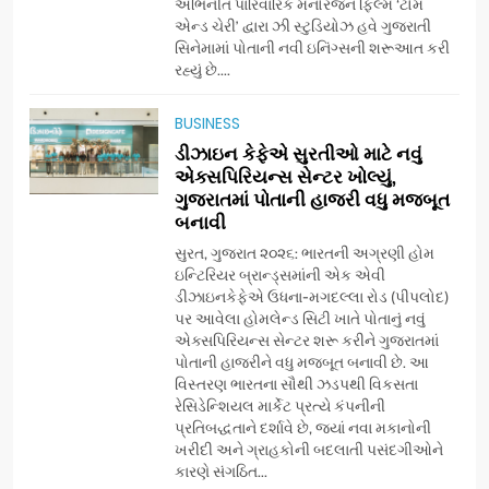
અભિનીત પારિવારિક મનોરંજન ફિલ્મ ‘ટોમ
એન્ડ ચેરી’ દ્વારા ઝી સ્ટુડિયોઝ હવે ગુજરાતી
સિનેમામાં પોતાની નવી ઇનિંગ્સની શરૂઆત કરી
7
રહ્યું છે....
અમદાવાદમાં યોજાયેલા ‘ઓકલ્ટ
કોન્ક્લેવ 2026’માં ઈન્ટરનેશનલ
BUSINESS
ટેરોટ રીડર પુનિતજી લુલ્લા એ ટેરોટ
AHMEDABAD
ડીઝાઇન કેફેએ સુરતીઓ માટે નવું
કાર્ડ રીડિંગ અંગે માહિતી આપી
એક્સપિરિયન્સ સેન્ટર ખોલ્યું,
ગુજરાતમાં પોતાની હાજરી વધુ મજબૂત
8
બનાવી
ગ્લોબલ એક્સેલન્સ ફોરમ દ્વારા
નેશનલ લીડરશિપ કોન્કલેવ તથા
સુરત, ગુજરાત ૨૦૨૬: ભારતની અગ્રણી હોમ
ભારત સમ્માન ૨૦૨૬નો ભવ્ય અને
ઇન્ટિરિયર બ્રાન્ડ્સમાંની એક એવી
BUSINESS
ડીઝાઇનકેફેએ ઉધના-મગદલ્લા રોડ (પીપલોદ)
પ્રતિષ્ઠિત કાર્યક્રમ નવી દિલ્હીમાં
પર આવેલા હોમલેન્ડ સિટી ખાતે પોતાનું નવું
સફળતાપૂર્વક યોજાયો
એક્સપિરિયન્સ સેન્ટર શરૂ કરીને ગુજરાતમાં
1
પોતાની હાજરીને વધુ મજબૂત બનાવી છે. આ
ગેટ સેટ ગો રિવ્યુ: ગુજરાતી
વિસ્તરણ ભારતના સૌથી ઝડપથી વિકસતા
સિનેમામાં એક્શન અને રોમાંચનો
રેસિડેન્શિયલ માર્કેટ પ્રત્યે કંપનીની
એક તદ્દન નવો અને અનોખો
ENTERTAINMENT
પ્રતિબદ્ધતાને દર્શાવે છે, જ્યાં નવા મકાનોની
અંદાજ
ખરીદી અને ગ્રાહકોની બદલાતી પસંદગીઓને
કારણે સંગઠિત...
2