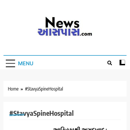
Skip
to
content
MENU
Home
#StavyaSpineHospital
#StavyaSpineHospital
આફ્રિકાથી અમદાવાદ :