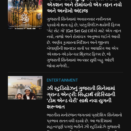
એક્શન અને રોમાંચનો એક તદ્દન નવો
અને અનોખો અંદાજ
ગુજરાતી સિનેમામાં અવારનવાર નવીનતમ
પ્રયોગો થતા રહે છે, પરંતુ રિલીઝ થયેલી ફિલ્મ
‘ગેટ સેટ ગો’ (Get Set Go) દર્શકો માટે એક તદ્દન
નવો, તાજો અને રોમાંચક અનુભવ લઈને આવી
છે. અર્ણવ કુમારના નિર્દેશન અને જીનલ
બેલાણીની શાનદાર વાર્તા પર આધારિત આ એક
એક્શન-એડવેન્ચર થ્રિલર ફિલ્મ છે, જે
ગુજરાતી સિનેમામાં અત્યાર સુધી બહુ ઓછી
જોવા મળેલી...
ENTERTAINMENT
ઝી સ્ટુડિયોઝનું ગુજરાતી સિનેમામાં
ગ્રાન્ડ એન્ટ્રી: સિદ્ધાર્થ રાંદેરિયાની
‘ટોમ એન્ડ ચેરી’ સાથે નવા યુગની
શરૂઆત
ભારતીય મનોરંજન જગતમાં પ્રાદેશિક સિનેમાનો
પ્રભાવ સતત વધી રહ્યો છે. આ જ દિશામાં
મહત્વપૂર્ણ પગલું ભરીને ઝી સ્ટુડિયોઝે ગુજરાતી