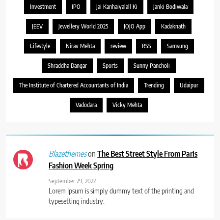
Investment
IPO
Jai Kanhaiyalall Ki
Janki Bodiwala
JEEV
Jewellery World 2025
JOJO App
Kadaknath
Lifestyle
Nirav Mehta
review
RSS
Samsung
Shraddha Dangar
Sports
Sunny Pancholi
The Institute of Chartered Accountants of India
Trending
Udaipur
Vadodara
Vicky Mehta
on
The Best Street Style From Paris
Blazethemes
Fashion Week Spring
September 29, 2022
Lorem Ipsum is simply dummy text of the printing and
typesetting industry.