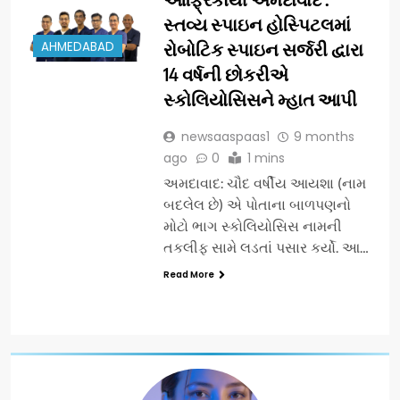
સ્તવ્ય સ્પાઇન હોસ્પિટલમાં
AHMEDABAD
રોબોટિક સ્પાઇન સર્જરી દ્વારા
14 વર્ષની છોકરીએ
સ્કોલિયોસિસને મ્હાત આપી
newsaaspaas1
9 months
ago
0
1 mins
અમદાવાદ: ચૌદ વર્ષીય આયશા (નામ
બદલેલ છે) એ પોતાના બાળપણનો
મોટો ભાગ સ્કોલિયોસિસ નામની
તકલીફ સામે લડતાં પસાર કર્યો. આ…
Read More