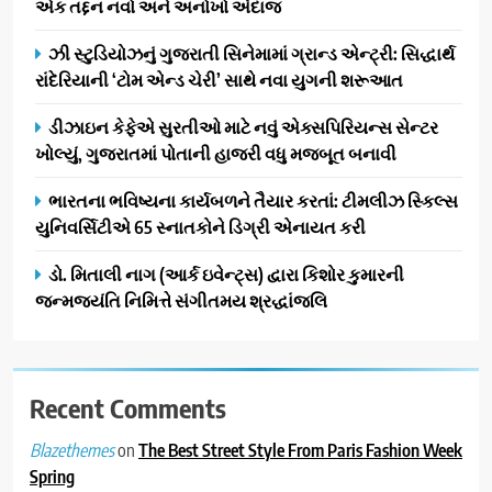
એક તદ્દન નવો અને અનોખો અંદાજ
સફળતાપૂર્વક યોજાયો
1
ઝી સ્ટુડિયોઝનું ગુજરાતી સિનેમામાં ગ્રાન્ડ એન્ટ્રી: સિદ્ધાર્થ
ગેટ સેટ ગો રિવ્યુ: ગુજરાતી
રાંદેરિયાની ‘ટોમ એન્ડ ચેરી’ સાથે નવા યુગની શરૂઆત
સિનેમામાં એક્શન અને રોમાંચનો
એક તદ્દન નવો અને અનોખો
ENTERTAINMENT
ડીઝાઇન કેફેએ સુરતીઓ માટે નવું એક્સપિરિયન્સ સેન્ટર
અંદાજ
ખોલ્યું, ગુજરાતમાં પોતાની હાજરી વધુ મજબૂત બનાવી
2
ઝી સ્ટુડિયોઝનું ગુજરાતી સિનેમામાં
ભારતના ભવિષ્યના કાર્યબળને તૈયાર કરતાં: ટીમલીઝ સ્કિલ્સ
ગ્રાન્ડ એન્ટ્રી: સિદ્ધાર્થ રાંદેરિયાની
યુનિવર્સિટીએ 65 સ્નાતકોને ડિગ્રી એનાયત કરી
‘ટોમ એન્ડ ચેરી’ સાથે નવા યુગની
ENTERTAINMENT
ડો. મિતાલી નાગ (આર્ક ઇવેન્ટ્સ) દ્વારા કિશોર કુમારની
શરૂઆત
જન્મજયંતિ નિમિત્તે સંગીતમય શ્રદ્ધાંજલિ
3
ડીઝાઇન કેફેએ સુરતીઓ માટે નવું
એક્સપિરિયન્સ સેન્ટર ખોલ્યું,
ગુજરાતમાં પોતાની હાજરી વધુ
Recent Comments
BUSINESS
મજબૂત બનાવી
on
The Best Street Style From Paris Fashion Week
Blazethemes
4
Spring
ભારતના ભવિષ્યના કાર્યબળને