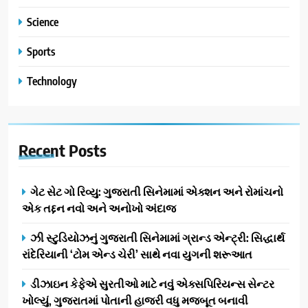
Science
Sports
Technology
Recent
Posts
ગેટ સેટ ગો રિવ્યુ: ગુજરાતી સિનેમામાં એક્શન અને રોમાંચનો
એક તદ્દન નવો અને અનોખો અંદાજ
ઝી સ્ટુડિયોઝનું ગુજરાતી સિનેમામાં ગ્રાન્ડ એન્ટ્રી: સિદ્ધાર્થ
રાંદેરિયાની ‘ટોમ એન્ડ ચેરી’ સાથે નવા યુગની શરૂઆત
ડીઝાઇન કેફેએ સુરતીઓ માટે નવું એક્સપિરિયન્સ સેન્ટર
ખોલ્યું, ગુજરાતમાં પોતાની હાજરી વધુ મજબૂત બનાવી