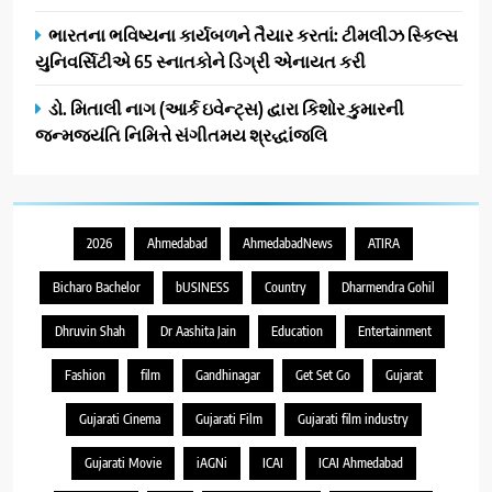
ભારતના ભવિષ્યના કાર્યબળને તૈયાર કરતાં: ટીમલીઝ સ્કિલ્સ
યુનિવર્સિટીએ 65 સ્નાતકોને ડિગ્રી એનાયત કરી
ડો. મિતાલી નાગ (આર્ક ઇવેન્ટ્સ) દ્વારા કિશોર કુમારની
જન્મજયંતિ નિમિત્તે સંગીતમય શ્રદ્ધાંજલિ
2026
Ahmedabad
AhmedabadNews
ATIRA
Bicharo Bachelor
bUSINESS
Country
Dharmendra Gohil
Dhruvin Shah
Dr Aashita Jain
Education
Entertainment
Fashion
film
Gandhinagar
Get Set Go
Gujarat
Gujarati Cinema
Gujarati Film
Gujarati film industry
Gujarati Movie
iAGNi
ICAI
ICAI Ahmedabad