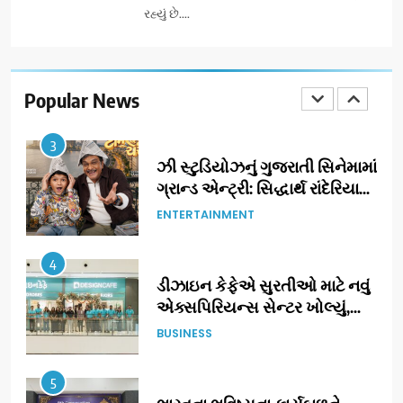
રહ્યું છે....
2
ગેટ સેટ ગો રિવ્યુ: ગુજરાતી
સિનેમામાં એક્શન અને રોમાંચનો
એક તદ્દન નવો અને અનોખો
Popular News
ENTERTAINMENT
અંદાજ
3
ઝી સ્ટુડિયોઝનું ગુજરાતી સિનેમામાં
ગ્રાન્ડ એન્ટ્રી: સિદ્ધાર્થ રાંદેરિયાની
‘ટોમ એન્ડ ચેરી’ સાથે નવા યુગની
ENTERTAINMENT
શરૂઆત
4
ડીઝાઇન કેફેએ સુરતીઓ માટે નવું
એક્સપિરિયન્સ સેન્ટર ખોલ્યું,
ગુજરાતમાં પોતાની હાજરી વધુ
BUSINESS
મજબૂત બનાવી
5