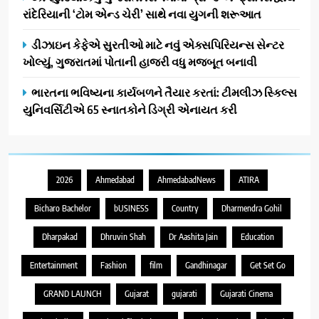
રાંદેરિયાની ‘ટોમ એન્ડ ચેરી’ સાથે નવા યુગની શરૂઆત
ડીઝાઇન કેફેએ સુરતીઓ માટે નવું એક્સપિરિયન્સ સેન્ટર
ખોલ્યું, ગુજરાતમાં પોતાની હાજરી વધુ મજબૂત બનાવી
ભારતના ભવિષ્યના કાર્યબળને તૈયાર કરતાં: ટીમલીઝ સ્કિલ્સ
યુનિવર્સિટીએ 65 સ્નાતકોને ડિગ્રી એનાયત કરી
2026
Ahmedabad
AhmedabadNews
ATIRA
Bicharo Bachelor
bUSINESS
Country
Dharmendra Gohil
Dharpakad
Dhruvin Shah
Dr Aashita Jain
Education
Entertainment
Fashion
film
Gandhinagar
Get Set Go
GRAND LAUNCH
Gujarat
gujarati
Gujarati Cinema