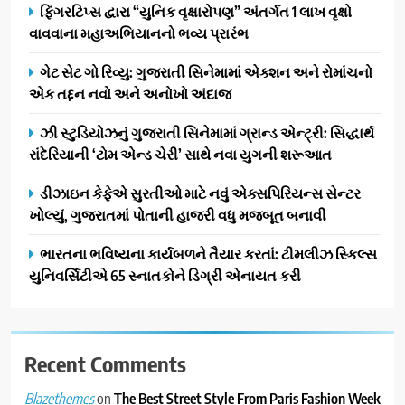
AHMEDABAD
ફિંગરટિપ્સ દ્વારા “યુનિક વૃક્ષારોપણ” અંતર્ગત 1 લાખ વૃક્ષો
કાર્ડ રીડિંગ અંગે માહિતી આપી
વાવવાના મહાઅભિયાનનો ભવ્ય પ્રારંભ
1
ગેટ સેટ ગો રિવ્યુ: ગુજરાતી સિનેમામાં એક્શન અને રોમાંચનો
ફિંગરટિપ્સ દ્વારા “યુનિક
એક તદ્દન નવો અને અનોખો અંદાજ
વૃક્ષારોપણ” અંતર્ગત 1 લાખ વૃક્ષો
વાવવાના મહાઅભિયાનનો ભવ્ય
AHMEDABAD
ઝી સ્ટુડિયોઝનું ગુજરાતી સિનેમામાં ગ્રાન્ડ એન્ટ્રી: સિદ્ધાર્થ
પ્રારંભ
રાંદેરિયાની ‘ટોમ એન્ડ ચેરી’ સાથે નવા યુગની શરૂઆત
2
ગેટ સેટ ગો રિવ્યુ: ગુજરાતી
ડીઝાઇન કેફેએ સુરતીઓ માટે નવું એક્સપિરિયન્સ સેન્ટર
સિનેમામાં એક્શન અને રોમાંચનો
ખોલ્યું, ગુજરાતમાં પોતાની હાજરી વધુ મજબૂત બનાવી
એક તદ્દન નવો અને અનોખો
ENTERTAINMENT
ભારતના ભવિષ્યના કાર્યબળને તૈયાર કરતાં: ટીમલીઝ સ્કિલ્સ
અંદાજ
યુનિવર્સિટીએ 65 સ્નાતકોને ડિગ્રી એનાયત કરી
3
ઝી સ્ટુડિયોઝનું ગુજરાતી સિનેમામાં
ગ્રાન્ડ એન્ટ્રી: સિદ્ધાર્થ રાંદેરિયાની
‘ટોમ એન્ડ ચેરી’ સાથે નવા યુગની
Recent Comments
ENTERTAINMENT
શરૂઆત
on
The Best Street Style From Paris Fashion Week
Blazethemes