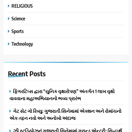
RELIGIOUS
Science
Sports
Technology
Recent
Posts
ફિંગરટિપ્સ દ્વારા “યુનિક વૃક્ષારોપણ” અંતર્ગત 1 લાખ વૃક્ષો
વાવવાના મહાઅભિયાનનો ભવ્ય પ્રારંભ
ગેટ સેટ ગો રિવ્યુ: ગુજરાતી સિનેમામાં એક્શન અને રોમાંચનો
એક તદ્દન નવો અને અનોખો અંદાજ
ઝી સ્ટુડિયોઝનું ગુજરાતી સિનેમામાં ગ્રાન્ડ એન્ટ્રી: સિદ્ધાર્થ