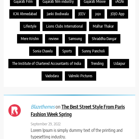
Gujarati Film
Gujarati film industry
Gujarati Movie
iAGNi
ICAI Ahmedabad
Janki Bodiwala
JEEV
jojo
JOJO App
Lifestyle
Lions Clubs International
Malhar Thakar
Mere Krishn
review
Samsung
Shraddha Dangar
Sonia Chawla
Sports
Sunny Pancholi
The Institute of Chartered Accountants of India
Trending
Udaipur
Vadodara
Valmiki Pictures
on
The Best Street Style From Paris
Blazethemes
Fashion Week Spring
September 29, 2022
Lorem Ipsum is simply dummy text of the printing and
typesetting industry.