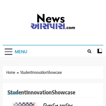
Skip
to
content
MENU
Home
StudentInnovationShowcase
StudentInnovationShowcase
ડિવાઈન ચાઈલ્ડ