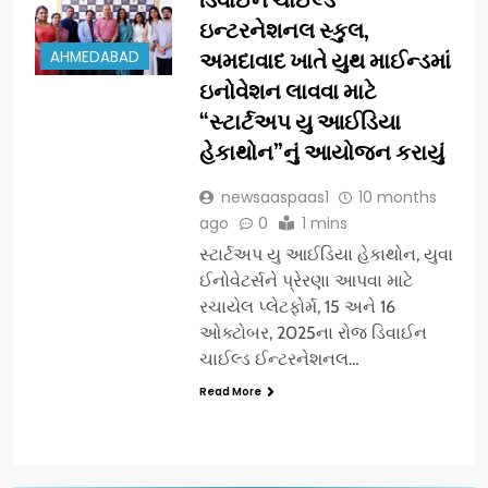
ઇન્ટરનેશનલ સ્કુલ,
AHMEDABAD
અમદાવાદ ખાતે યુથ માઈન્ડમાં
ઇનોવેશન લાવવા માટે
“સ્ટાર્ટઅપ યુ આઈડિયા
હેકાથોન”નું આયોજન કરાયું
newsaaspaas1
10 months
ago
0
1 mins
સ્ટાર્ટઅપ યુ આઈડિયા હેકાથોન, યુવા
ઈનોવેટર્સને પ્રેરણા આપવા માટે
રચાયેલ પ્લેટફોર્મ, 15 અને 16
ઓક્ટોબર, 2025ના રોજ ડિવાઈન
ચાઈલ્ડ ઈન્ટરનેશનલ…
Read More