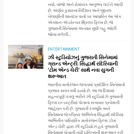
નવો, તાજો અને રોમાંચક અનુભવ લઈને આવી
નિમિત્તે સંગીતમય શ્રદ્ધાંજલિ
AHMEDABAD
છે. અર્ણવ કુમારના નિર્દેશન અને જીનલ
બેલાણીની શાનદાર વાર્તા પર આધારિત આ એક
એક્શન-એડવેન્ચર થ્રિલર ફિલ્મ છે, જે
7
ગુજરાતી સિનેમામાં અત્યાર સુધી બહુ ઓછી
177 દેશો અને 52 લાખ દર્શકો:
જોવા મળેલી...
ગુજરાતી OTT પ્લેટફોર્મ ‘જોજો’
(JOJO) નો વિશ્વભરમાં દબદબો
BUSINESS
ENTERTAINMENT
ઝી સ્ટુડિયોઝનું ગુજરાતી સિનેમામાં
ગ્રાન્ડ એન્ટ્રી: સિદ્ધાર્થ રાંદેરિયાની
8
‘ટોમ એન્ડ ચેરી’ સાથે નવા યુગની
અમદાવાદમાં યોજાયેલા ‘ઓકલ્ટ
શરૂઆત
કોન્ક્લેવ 2026’માં ઈન્ટરનેશનલ
ટેરોટ રીડર પુનિતજી લુલ્લા એ ટેરોટ
ભારતીય મનોરંજન જગતમાં પ્રાદેશિક સિનેમાનો
AHMEDABAD
પ્રભાવ સતત વધી રહ્યો છે. આ જ દિશામાં
કાર્ડ રીડિંગ અંગે માહિતી આપી
મહત્વપૂર્ણ પગલું ભરીને ઝી સ્ટુડિયોઝે ગુજરાતી
ફિલ્મ ઇન્ડસ્ટ્રીમાં પોતાના સત્તાવાર પ્રવેશની
1
જાહેરાત કરી છે. ગુજરાતી રંગભૂમિ અને
ફિંગરટિપ્સ દ્વારા “યુનિક
સિનેમાના લોકપ્રિય અભિનેતા સિદ્ધાર્થ રાંદેરિયા
વૃક્ષારોપણ” અંતર્ગત 1 લાખ વૃક્ષો
અભિનીત પારિવારિક મનોરંજન ફિલ્મ ‘ટોમ
વાવવાના મહાઅભિયાનનો ભવ્ય
AHMEDABAD
એન્ડ ચેરી’ દ્વારા ઝી સ્ટુડિયોઝ હવે ગુજરાતી
પ્રારંભ
સિનેમામાં પોતાની નવી ઇનિંગ્સની શરૂઆત કરી