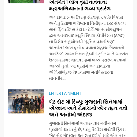
અંતર્ગત 1 લાખ વૃક્ષો વાવવાના
મહાઅભિયાનનો ભવ્ય પ્રારંભ
અમદાવાદ :- પર્યાવરણ સંરક્ષણ, ટકાઉ વિકાસ
અને હરિયાળા ભવિષ્યના નિર્માણના દ્રઢ સંકલ્પ
સાથે ફિંગરટિપ્સ ડેટા ઇન્ટેલિજન્સ સોલ્યુશન
દ્વારા અમદાવાદ મ્યુનિસિપલ કોર્પોરેશન (AMC)
ના વિશેષ સહયોગથી “યુનિક વૃક્ષારોપણ”
અંતર્ગત 1 લાખ વૃક્ષો વાવવાના મહાઅભિયાનનો
આજે લૉ ગાર્ડન સ્થિત હેપ્પી સ્ટ્રીટ ખાતે અત્યંત
ઉત્સાહસભર વાતાવરણમાં ભવ્ય પ્રારંભ કરવામાં
આવ્યો હતો. આ પ્રસંગે અમદાવાદના
એલિસબ્રિજ વિધાનસભા મતવિસ્તારના
માનનીય...
5
ભારતના ભવિષ્યના કાર્યબળને
ENTERTAINMENT
તૈયાર કરતાં: ટીમલીઝ સ્કિલ્સ
ગેટ સેટ ગો રિવ્યુ: ગુજરાતી સિનેમામાં
યુનિવર્સિટીએ 65 સ્નાતકોને ડિગ્રી
EDUCATION
એક્શન અને રોમાંચનો એક તદ્દન નવો
એનાયત કરી
અને અનોખો અંદાજ
6
ગુજરાતી સિનેમામાં અવારનવાર નવીનતમ
ડો. મિતાલી નાગ (આર્ક ઇવેન્ટ્સ)
પ્રયોગો થતા રહે છે, પરંતુ રિલીઝ થયેલી ફિલ્મ
દ્વારા કિશોર કુમારની જન્મજયંતિ
‘ગેટ સેટ ગો’ (Get Set Go) દર્શકો માટે એક તદ્દન