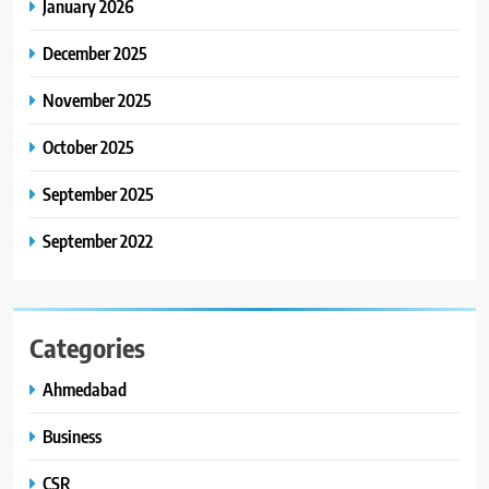
ગુજરાતી OTT પ્લેટફોર્મ ‘જોજો’
January 2026
(JOJO) નો વિશ્વભરમાં દબદબો
BUSINESS
December 2025
8
November 2025
અમદાવાદમાં યોજાયેલા ‘ઓકલ્ટ
કોન્ક્લેવ 2026’માં ઈન્ટરનેશનલ
October 2025
ટેરોટ રીડર પુનિતજી લુલ્લા એ ટેરોટ
AHMEDABAD
September 2025
કાર્ડ રીડિંગ અંગે માહિતી આપી
September 2022
Categories
Ahmedabad
Business
CSR