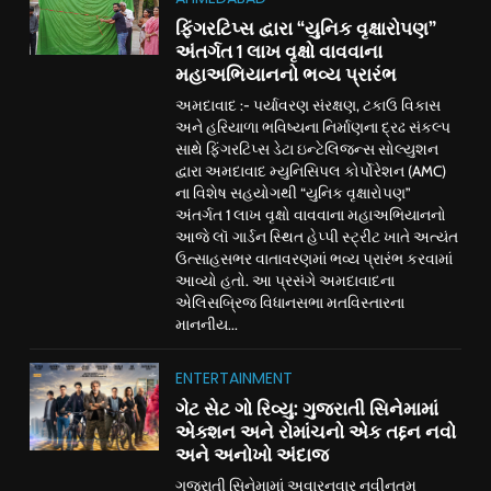
ફિંગરટિપ્સ દ્વારા “યુનિક વૃક્ષારોપણ”
અંતર્ગત 1 લાખ વૃક્ષો વાવવાના
મહાઅભિયાનનો ભવ્ય પ્રારંભ
અમદાવાદ :- પર્યાવરણ સંરક્ષણ, ટકાઉ વિકાસ
અને હરિયાળા ભવિષ્યના નિર્માણના દ્રઢ સંકલ્પ
સાથે ફિંગરટિપ્સ ડેટા ઇન્ટેલિજન્સ સોલ્યુશન
દ્વારા અમદાવાદ મ્યુનિસિપલ કોર્પોરેશન (AMC)
ના વિશેષ સહયોગથી “યુનિક વૃક્ષારોપણ”
અંતર્ગત 1 લાખ વૃક્ષો વાવવાના મહાઅભિયાનનો
આજે લૉ ગાર્ડન સ્થિત હેપ્પી સ્ટ્રીટ ખાતે અત્યંત
ઉત્સાહસભર વાતાવરણમાં ભવ્ય પ્રારંભ કરવામાં
આવ્યો હતો. આ પ્રસંગે અમદાવાદના
એલિસબ્રિજ વિધાનસભા મતવિસ્તારના
માનનીય...
ENTERTAINMENT
ગેટ સેટ ગો રિવ્યુ: ગુજરાતી સિનેમામાં
એક્શન અને રોમાંચનો એક તદ્દન નવો
અને અનોખો અંદાજ
ગુજરાતી સિનેમામાં અવારનવાર નવીનતમ