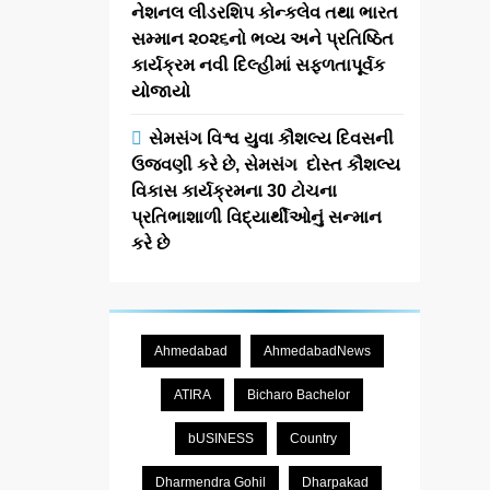
નેશનલ લીડરશિપ કોન્કલેવ તથા ભારત
સમ્માન ૨૦૨૬નો ભવ્ય અને પ્રતિષ્ઠિત
કાર્યક્રમ નવી દિલ્હીમાં સફળતાપૂર્વક
યોજાયો
સેમસંગ વિશ્વ યુવા કૌશલ્ય દિવસની
ઉજવણી કરે છે, સેમસંગ દોસ્ત કૌશલ્ય
વિકાસ કાર્યક્રમના 30 ટોચના
પ્રતિભાશાળી વિદ્યાર્થીઓનું સન્માન
કરે છે
Ahmedabad
AhmedabadNews
ATIRA
Bicharo Bachelor
bUSINESS
Country
Dharmendra Gohil
Dharpakad