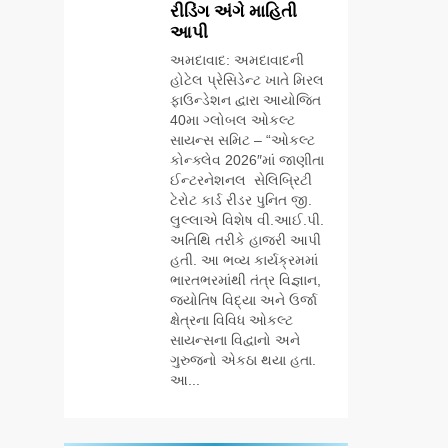
રીડિંગ અંગે માહિતી
ઉજવણી કરે છે,
BUSINESS
CSR
આપી
સેમસંગ દોસ્ત
કૌશલ્ય વિકાસ
અમદાવાદ: અમદાવાદની
6
કાર્યક્રમના 30
હોટેલ પ્રેસિડેન્ટ ખાતે મિરલ
આયુદા ઓર્ગેનિક્સ
ટોચના પ્રતિભાશાળી
ફાઉન્ડેશન દ્વારા આયોજિત
દ્વારા ગુજરાતના 5
વિદ્યાર્થીઓનું
40મા ગ્લોબલ ઓકલ્ટ
શહેરોમાં રિટેલ સ્ટોર્સ
BUSINESS
સન્માન કરે છે
સાયન્સ સમિટ – “ઓકલ્ટ
અને ગીર ગાયના
કોન્ક્લેવ 2026″માં જાણીતા
વૈદિક વલોણા ઘી-
ઈન્ટરનેશનલ સેલિબ્રિટી
7
દૂધની શુદ્ધ સેવાઓ
‘ગેટ સેટ ગો’ નું
ટેરોટ કાર્ડ રીડર પુનિત જી.
સાથે વ્યાપક
પાવર-પેક્ડ ટ્રેલર
લુલ્લાએ વિશેષ વી.આઈ.પી.
વિસ્તરણ
અતિથિ તરીકે હાજરી આપી
લોન્ચ: 7 ઓગસ્ટે
ENTERTAINMENT
હતી. આ ભવ્ય કાર્યક્રમમાં
રિલીઝ થઈ રહેલ
ભારતભરમાંથી તંત્ર વિજ્ઞાન,
આ ફિલ્મમાં હાઇ-ટેક
8
જ્યોતિષ વિદ્યા અને ઉર્જા
VFX જોવા મળશે
અમદાવાદમાં ભારે
ક્ષેત્રના વિવિધ ઓકલ્ટ
વરસાદ વચ્ચે ફિલ્મ
સાયન્સના વિદ્વાનો અને
‘ગેટ સેટ ગો’ની ‘ટીમ
ગુરુજનો એકઠા થયા હતા.
AHMEDABAD
CSR
ચિરંજીવી’ માનવતાના
આ...
કાર્ય માટે આગળ
1
આવી: ગુલબાઈ
ડો. મિતાલી નાગ
ટેકરાના પ્રભાવિત