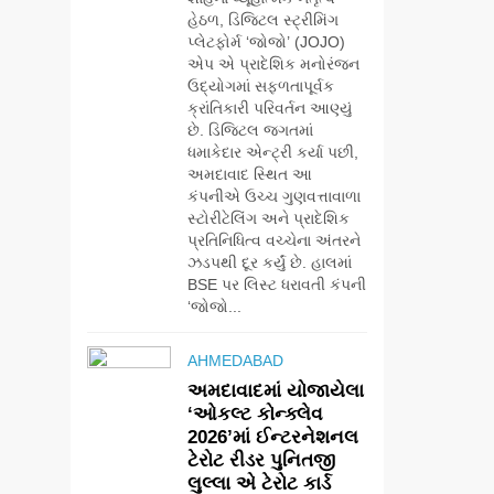
હેઠળ, ડિજિટલ સ્ટ્રીમિંગ
પ્લેટફોર્મ ‘જોજો’ (JOJO)
એપ એ પ્રાદેશિક મનોરંજન
ઉદ્યોગમાં સફળતાપૂર્વક
ક્રાંતિકારી પરિવર્તન આણ્યું
છે. ડિજિટલ જગતમાં
ધમાકેદાર એન્ટ્રી કર્યા પછી,
અમદાવાદ સ્થિત આ
કંપનીએ ઉચ્ચ ગુણવત્તાવાળા
સ્ટોરીટેલિંગ અને પ્રાદેશિક
પ્રતિનિધિત્વ વચ્ચેના અંતરને
ઝડપથી દૂર કર્યું છે. હાલમાં
BSE પર લિસ્ટ ધરાવતી કંપની
‘જોજો...
AHMEDABAD
અમદાવાદમાં યોજાયેલા
‘ઓકલ્ટ કોન્ક્લેવ
2026’માં ઈન્ટરનેશનલ
5
ટેરોટ રીડર પુનિતજી
સેમસંગ વિશ્વ યુવા
લુલ્લા એ ટેરોટ કાર્ડ
કૌશલ્ય દિવસની