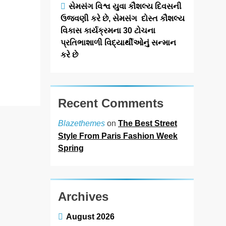
સમિતિ’ દ્વારા
સેમસંગ વિશ્વ યુવા કૌશલ્ય દિવસની
આયોજિત બે
ઉજવણી કરે છે, સેમસંગ દોસ્ત કૌશલ્ય
દિવસીય ભવ્ય
વિકાસ કાર્યક્રમના 30 ટોચના
રમતગમત મહોત્સવ
પ્રતિભાશાળી વિદ્યાર્થીઓનું સન્માન
“અગ્રવાલ…
કરે છે
Read More
Recent Comments
on
The Best Street
Blazethemes
Style From Paris Fashion Week
Spring
Archives
August 2026