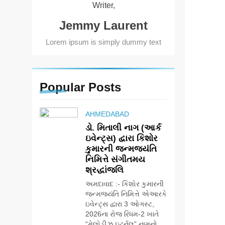
Writer,
Jemmy Laurent
Lorem ipsum is simply dummy text
Popular
Posts
AHMEDABAD
ડો. મિતાલી નાગ (આર્ક
ઇવેન્ટ્સ) દ્વારા કિશોર
કુમારની જન્મજયંતિ
નિમિત્તે સંગીતમય
શ્રદ્ધાંજલિ
અમદાવાદ :- કિશોર કુમારની
જન્મજયંતિ નિમિત્તે એઆરકે
ઇવેન્ટ્સ દ્વારા 3 ઓગસ્ટ,
2026ના રોજ રિધમ-2 ખાતે
“મેલોડીઝ ઇટર્નલ” નામનો