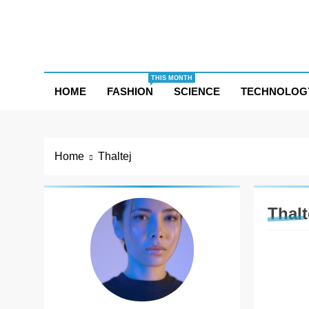
Skip
to
content
THIS MONTH
HOME
FASHION
SCIENCE
TECHNOLOG
Home
Thaltej
Thalt
CSR