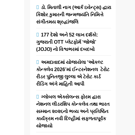
થલતેજ ખાતે
ડો. મિતાલી નાગ (આર્ક ઇવેન્ટ્સ) દ્વારા
“અગ્રવાલ
કિશોર કુમારની જન્મજયંતિ નિમિત્તે
પિકલબોલ
સંગીતમય શ્રદ્ધાંજલિ
ટુર્નામેન્ટ –
APL 2026” નું
177 દેશો અને 52 લાખ દર્શકો:
ગુજરાતી OTT પ્લેટફોર્મ ‘જોજો’
આયોજન
(JOJO) નો વિશ્વભરમાં દબદબો
કરાયું
અમદાવાદમાં યોજાયેલા ‘ઓકલ્ટ
કોન્ક્લેવ 2026’માં ઈન્ટરનેશનલ ટેરોટ
newsaaspaas1
2
રીડર પુનિતજી લુલ્લા એ ટેરોટ કાર્ડ
months
રીડિંગ અંગે માહિતી આપી
ago
0
1 mins
અમદાવાદ સ્થિત
ગ્લોબલ એક્સેલન્સ ફોરમ દ્વારા
અગ્રવાલ
નેશનલ લીડરશિપ કોન્કલેવ તથા ભારત
સમાજની અગ્રણી
સમ્માન ૨૦૨૬નો ભવ્ય અને પ્રતિષ્ઠિત
અને પ્રતિષ્ઠિત
કાર્યક્રમ નવી દિલ્હીમાં સફળતાપૂર્વક
સામાજિક સંસ્થા
યોજાયો
‘અગ્રવાલ સેવા