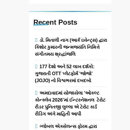
Recent
Posts
ડો. મિતાલી નાગ (આર્ક ઇવેન્ટ્સ) દ્વારા
કિશોર કુમારની જન્મજયંતિ નિમિત્તે
સંગીતમય શ્રદ્ધાંજલિ
177 દેશો અને 52 લાખ દર્શકો:
ગુજરાતી OTT પ્લેટફોર્મ ‘જોજો’
(JOJO) નો વિશ્વભરમાં દબદબો
અમદાવાદમાં યોજાયેલા ‘ઓકલ્ટ
કોન્ક્લેવ 2026’માં ઈન્ટરનેશનલ ટેરોટ
રીડર પુનિતજી લુલ્લા એ ટેરોટ કાર્ડ
રીડિંગ અંગે માહિતી આપી
ગ્લોબલ એક્સેલન્સ ફોરમ દ્વારા