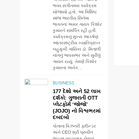
ભવ્ય સંગીતમય કાર્યક્રમ
યોજાયો હતો. આ વિશિષ્ટ
સાંજ ભારતીય સિનેમા
જગતના અમર ગાયક કિશોર
કુમારને સમર્પિત રહી હતી.
કાર્યક્રમનું મુખ્ય આકર્ષણ
આંતરરાષ્ટ્રીય ખ્યાતિપ્રાપ્ત
બહુમુખી ગાયિકા ડૉ. મિતાલી
નાગનું ભાવસભર અને સુરીલું
ગાયન રહ્યું. તેમણે કિશોર
કુમારના અનેક...
BUSINESS
177 દેશો અને 52 લાખ
દર્શકો: ગુજરાતી OTT
પ્લેટફોર્મ ‘જોજો’
(JOJO) નો વિશ્વભરમાં
દબદબો
પોતાના વિઝનરી ફાઉન્ડર
અને CEO શ્રી ધ્રુવીન
શાહના વ્યૂહાત્મક નેતૃત્વ