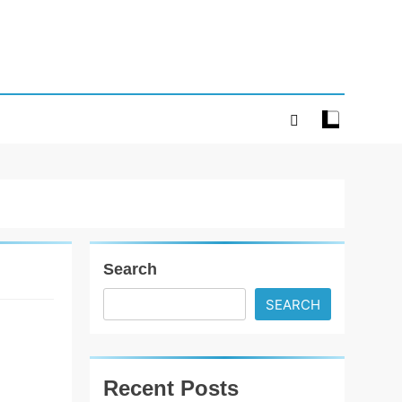
Search
SEARCH
અગ્રવાલ સેવા
સમિતિ દ્વારા
અમદાવાદ
Recent Posts