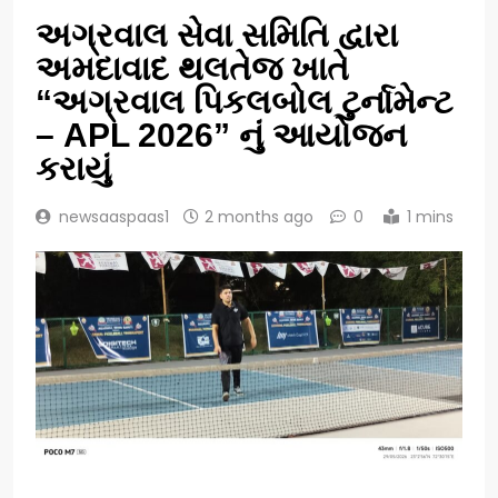
અગ્રવાલ સેવા સમિતિ દ્વારા
અમદાવાદ થલતેજ ખાતે
“અગ્રવાલ પિકલબોલ ટુર્નામેન્ટ
– APL 2026” નું આયોજન
કરાયું
newsaaspaas1
2 months ago
0
1 mins