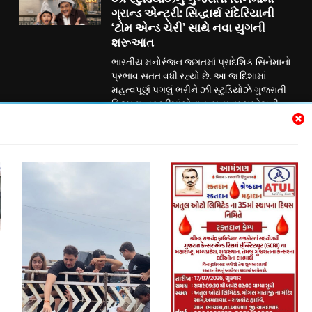
ગ્રાન્ડ એન્ટ્રી: સિદ્ધાર્થ રાંદેરિયાની
‘ટોમ એન્ડ ચેરી’ સાથે નવા યુગની
શરૂઆત
ભારતીય મનોરંજન જગતમાં પ્રાદેશિક સિનેમાનો
પ્રભાવ સતત વધી રહ્યો છે. આ જ દિશામાં
મહત્વપૂર્ણ પગલું ભરીને ઝી સ્ટુડિયોઝે ગુજરાતી
ફિલ્મ ઇન્ડસ્ટ્રીમાં પોતાના સત્તાવાર પ્રવેશની
જાહેરાત કરી છે. ગુજરાતી રંગભૂમિ અને
સિનેમાના લોકપ્રિય અભિનેતા સિદ્ધાર્થ રાંદેરિયા
અભિનીત પારિવારિક મનોરંજન ફિલ્મ ‘ટોમ
એન્ડ ચેરી’ દ્વારા ઝી સ્ટુડિયોઝ હવે ગુજરાતી
સિનેમામાં પોતાની નવી ઇનિંગ્સની શરૂઆત કરી
રહ્યું છે....
Subscribe Us
Trendy News - News WordPress Theme. All Rights Reserved 2026.