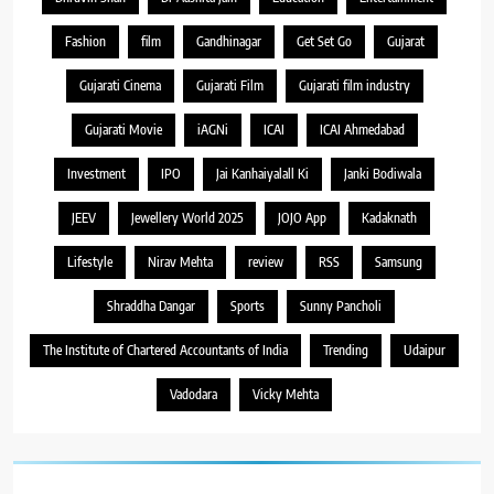
Fashion
film
Gandhinagar
Get Set Go
Gujarat
Gujarati Cinema
Gujarati Film
Gujarati film industry
Gujarati Movie
iAGNi
ICAI
ICAI Ahmedabad
Investment
IPO
Jai Kanhaiyalall Ki
Janki Bodiwala
JEEV
Jewellery World 2025
JOJO App
Kadaknath
Lifestyle
Nirav Mehta
review
RSS
Samsung
Shraddha Dangar
Sports
Sunny Pancholi
The Institute of Chartered Accountants of India
Trending
Udaipur
Vadodara
Vicky Mehta