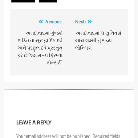
Post
Previous:
Next:
navigation
અમદાવાદમાં ગુંજશે
અમદાવાદમાં ‘ધ યુનિવર્સ
ભક્તિના સૂર: હાર્દિક દવે
બાય લક્ષ્મી’નું ભવ્ય
અને પ્રફુલ દવે પ્રસ્તુત
લોન્ચિંગ
કરે છે “શ્યામ – ધ ક્રિષ્ના
કોન્સર્ટ”
LEAVE A REPLY
Your email address will not be published.
Required fields