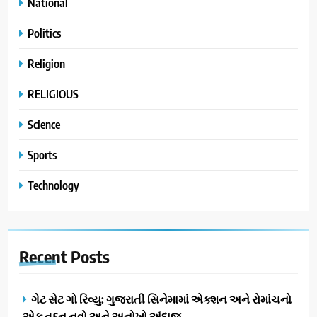
National
Politics
Religion
RELIGIOUS
Science
Sports
Technology
Recent
Posts
ગેટ સેટ ગો રિવ્યુ: ગુજરાતી સિનેમામાં એક્શન અને રોમાંચનો
એક તદ્દન નવો અને અનોખો અંદાજ