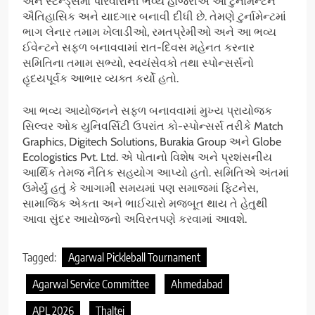
અને સ્ટેન્ડ્સમાં પરિવારોની ભવ્ય હાજરીએ આ ટુર્નામેન્ટને
ઐતિહાસિક અને યાદગાર બનાવી દીધી છે. તેમણે ટુર્નામેન્ટમાં
ભાગ લેનાર તમામ ખેલાડીઓ, રમતપ્રેમીઓ અને આ ભવ્ય
ઈવેન્ટને સફળ બનાવવામાં રાત-દિવસ મહેનત કરનાર
સમિતિના તમામ સભ્યો, સ્વયંસેવકો તથા સ્પોન્સર્સનો
હૃદયપૂર્વક આભાર વ્યક્ત કર્યો હતો.
આ ભવ્ય આયોજનને સફળ બનાવવામાં મુખ્ય પ્રાયોજક
સિલ્વર ઓક યુનિવર્સિટી ઉપરાંત કો-સ્પોન્સર્સ તરીકે Match
Graphics, Digitech Solutions, Burakia Group અને Globe
Ecologistics Pvt. Ltd. એ પોતાનો વિશેષ અને પ્રશંસનીય
આર્થિક તેમજ નૈતિક સહયોગ આપ્યો હતો. સમિતિએ અંતમાં
ઉમેર્યું હતું કે આગામી સમયમાં પણ સમાજમાં ફિટનેસ,
સામાજિક એકતા અને ભાઈચારો મજબૂત થાય તે હેતુથી
આવા સુંદર આયોજનો અવિરતપણે કરવામાં આવશે.
Tagged:
Agarwal Pickleball Tournament
Agarwal Service Committee
Ahmedabad
APL 2026
Thaltej