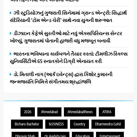
ઝી સ્ટુડિયોઝનું ગુજરાતી સિનેમામાં ગ્રાન્ડ એન્ટ્રી: સિદ્ધાર્થ
રાંદેરિયાની ‘ટોમ એન્ડ ચેરી’ સાથે નવા યુગની શરૂઆત
ડીઝાઇન કેફેએ સુરતીઓ માટે નવું એક્સપિરિયન્સ સેન્ટર
ખોલ્યું, ગુજરાતમાં પોતાની હાજરી વધુ મજબૂત બનાવી
ભારતના ભવિષ્યના કાર્યબળને તૈયાર કરતાં: ટીમલીઝ સ્કિલ્સ
યુનિવર્સિટીએ 65 સ્નાતકોને ડિગ્રી એનાયત કરી
ડો. મિતાલી નાગ (આર્ક ઇવેન્ટ્સ) દ્વારા કિશોર કુમારની
જન્મજયંતિ નિમિત્તે સંગીતમય શ્રદ્ધાંજલિ
2026
Ahmedabad
AhmedabadNews
ATIRA
Bicharo Bachelor
bUSINESS
Country
Dharmendra Gohil
Dhruvin Shah
Dr Aashita Jain
Education
Entertainment