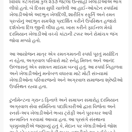
વિવિધ કેટેગરીમાં કુલ ૨૩૭ જેટલા ઉત્સાહી ખેલાડીઓએ ભાગ
લીધો હતો. બે દિવસ સુધી ચાલેલી આ હાઈ-ઓક્ટેન સ્પર્ધામાં
ખેલાડીઓએ અદભુત ખેલદિલી, શારીરિક સ્ફૂર્તિ અને રમત
પ્રત્યેનું અદભુત સમર્પણ પ્રદર્શિત કરીને ઉપસ્થિત હજારો
દર્શકોના દિલ જીતી લીધા હતા. ખાસ કરીને ફાઈનલ મેચો
દરમિયાન ખેલાડીઓ વચ્ચે કાંટાની ટક્કર અને રોમાંચક જંગ
જોવા મળ્યો હતો.
આ આયોજન માત્ર એક રમતગમતની સ્પર્ધા પૂરતું મર્યાદિત
ન રહેતા, અગ્રવાલ પરિવારો માટે સ્નેહ મિલન અને આનંદ
ઉલ્લાસનું એક સશક્ત માધ્યમ બન્યું હતું. આ સ્પર્ધા નિહાળવા
અને ખેલાડીઓનું મનોબળ વધારવા માટે મોટી સંખ્યામાં
ખેલાડીઓના પરિવારજનો અને અગ્રવાલ સમાજના શ્રેષ્ઠીઓ
ઉપસ્થિત રહ્યા હતા.
ટુર્નામેન્ટના ગ્રાન્ડ ફિનાલે અને સમાપન સમારોહ દરમિયાન
અગ્રવાલ સેવા સમિતિના પદાધિકારીઓ દ્વારા વિજેતા અને
રનર્સ-અપ ખેલાડીઓને ભવ્ય ટ્રોફી અને પુરસ્કાર આપી
સન્માનિત કરવામાં આવ્યા હતા. આ પ્રસંગે સંસ્થાના
પ્રમુખશ્રીએ જણાવ્યું હતું કે, મેદાન પર ખેલાડીઓનો જોશ