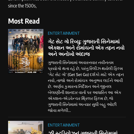
since the 1500s,
Most Read
ENTERTAINMENT
ગેટ સેટ ગો રિવ્યુ: ગુજરાતી સિનેમામાં
એક્શન અને રોમાંચનો એક તદ્દન નવો
અને અનોખો અંદાજ
ગુજરાતી સિનેમામાં અવારનવાર નવીનતમ
પ્રયોગો થતા રહે છે, પરંતુ રિલીઝ થયેલી ફિલ્મ
‘ગેટ સેટ ગો’ (Get Set Go) દર્શકો માટે એક તદ્દન
નવો, તાજો અને રોમાંચક અનુભવ લઈને આવી
છે. અર્ણવ કુમારના નિર્દેશન અને જીનલ
બેલાણીની શાનદાર વાર્તા પર આધારિત આ એક
એક્શન-એડવેન્ચર થ્રિલર ફિલ્મ છે, જે
ગુજરાતી સિનેમામાં અત્યાર સુધી બહુ ઓછી
જોવા મળેલી...
ENTERTAINMENT
ઝી સ્ટુડિયોઝનું ગુજરાતી સિનેમામાં