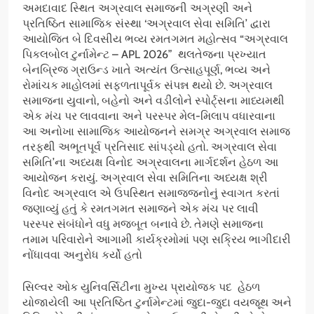
અમદાવાદ સ્થિત અગ્રવાલ સમાજની અગ્રણી અને
પ્રતિષ્ઠિત સામાજિક સંસ્થા ‘અગ્રવાલ સેવા સમિતિ’ દ્વારા
આયોજિત બે દિવસીય ભવ્ય રમતગમત મહોત્સવ “અગ્રવાલ
પિકલબોલ ટુર્નામેન્ટ – APL 2026” થલતેજના પ્રખ્યાત
બેનબ્રિજ ગ્રાઉન્ડ ખાતે અત્યંત ઉત્સાહપૂર્ણ, ભવ્ય અને
રોમાંચક માહોલમાં સફળતાપૂર્વક સંપન્ન થયો છે. અગ્રવાલ
સમાજના યુવાનો, બહેનો અને વડીલોને સ્પોર્ટ્સના માધ્યમથી
એક મંચ પર લાવવાના અને પરસ્પર મેલ-મિલાપ વધારવાના
આ અનોખા સામાજિક આયોજનને સમગ્ર અગ્રવાલ સમાજ
તરફથી અભૂતપૂર્વ પ્રતિસાદ સાંપડ્યો હતો. અગ્રવાલ સેવા
સમિતિ’ના અધ્યક્ષ વિનોદ અગ્રવાલના માર્ગદર્શન હેઠળ આ
આયોજન કરાયું. અગ્રવાલ સેવા સમિતિના અધ્યક્ષ શ્રી
વિનોદ અગ્રવાલ એ ઉપસ્થિત સમાજજનોનું સ્વાગત કરતાં
જણાવ્યું હતું કે રમતગમત સમાજને એક મંચ પર લાવી
પરસ્પર સંબંધોને વધુ મજબૂત બનાવે છે. તેમણે સમાજના
તમામ પરિવારોને આગામી કાર્યક્રમોમાં પણ સક્રિય ભાગીદારી
નોંધાવવા અનુરોધ કર્યો હતો
સિલ્વર ઓક યુનિવર્સિટીના મુખ્ય પ્રાયોજક પદ હેઠળ
યોજાયેલી આ પ્રતિષ્ઠિત ટુર્નામેન્ટમાં જુદા-જુદા વયજૂથ અને