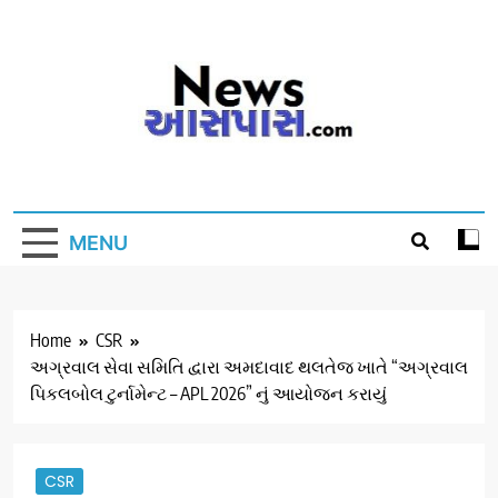
Skip
to
content
MENU
Home
CSR
અગ્રવાલ સેવા સમિતિ દ્વારા અમદાવાદ થલતેજ ખાતે “અગ્રવાલ
પિકલબોલ ટુર્નામેન્ટ – APL 2026” નું આયોજન કરાયું
CSR