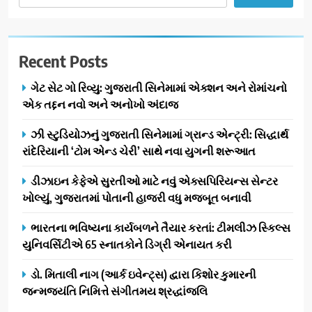
Recent Posts
ગેટ સેટ ગો રિવ્યુ: ગુજરાતી સિનેમામાં એક્શન અને રોમાંચનો
એક તદ્દન નવો અને અનોખો અંદાજ
ઝી સ્ટુડિયોઝનું ગુજરાતી સિનેમામાં ગ્રાન્ડ એન્ટ્રી: સિદ્ધાર્થ
રાંદેરિયાની ‘ટોમ એન્ડ ચેરી’ સાથે નવા યુગની શરૂઆત
ડીઝાઇન કેફેએ સુરતીઓ માટે નવું એક્સપિરિયન્સ સેન્ટર
ખોલ્યું, ગુજરાતમાં પોતાની હાજરી વધુ મજબૂત બનાવી
ભારતના ભવિષ્યના કાર્યબળને તૈયાર કરતાં: ટીમલીઝ સ્કિલ્સ
યુનિવર્સિટીએ 65 સ્નાતકોને ડિગ્રી એનાયત કરી
ડો. મિતાલી નાગ (આર્ક ઇવેન્ટ્સ) દ્વારા કિશોર કુમારની
જન્મજયંતિ નિમિત્તે સંગીતમય શ્રદ્ધાંજલિ