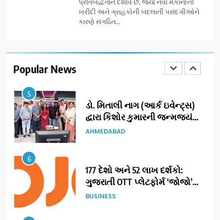
BUSINESS
પ્રતિબદ્ધતાને દર્શાવે છે, જ્યાં નવા મકાનોની
મજબૂત બનાવી
ખરીદી અને ગ્રાહકોની બદલાતી પસંદગીઓને
કારણે સંગઠિત...
4
ભારતના ભવિષ્યના કાર્યબળને
તૈયાર કરતાં: ટીમલીઝ સ્કિલ્સ
યુનિવર્સિટીએ 65 સ્નાતકોને ડિગ્રી
Popular News
EDUCATION
એનાયત કરી
5
ડો. મિતાલી નાગ (આર્ક ઇવેન્ટ્સ)
દ્વારા કિશોર કુમારની જન્મજયંતિ
નિમિત્તે સંગીતમય શ્રદ્ધાંજલિ
AHMEDABAD
6
177 દેશો અને 52 લાખ દર્શકો:
ગુજરાતી OTT પ્લેટફોર્મ ‘જોજો’
(JOJO) નો વિશ્વભરમાં દબદબો
BUSINESS