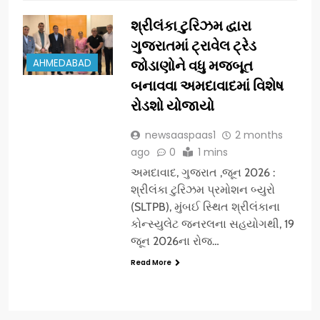
શ્રીલંકા ટુરિઝમ દ્વારા
ગુજરાતમાં ટ્રાવેલ ટ્રેડ
AHMEDABAD
જોડાણોને વધુ મજબૂત
બનાવવા અમદાવાદમાં વિશેષ
રોડશો યોજાયો
newsaaspaas1
2 months
ago
0
1 mins
અમદાવાદ, ગુજરાત ,જૂન 2026 :
શ્રીલંકા ટુરિઝમ પ્રમોશન બ્યુરો
(SLTPB), મુંબઈ સ્થિત શ્રીલંકાના
કોન્સ્યુલેટ જનરલના સહયોગથી, 19
જૂન 2026ના રોજ…
Read More