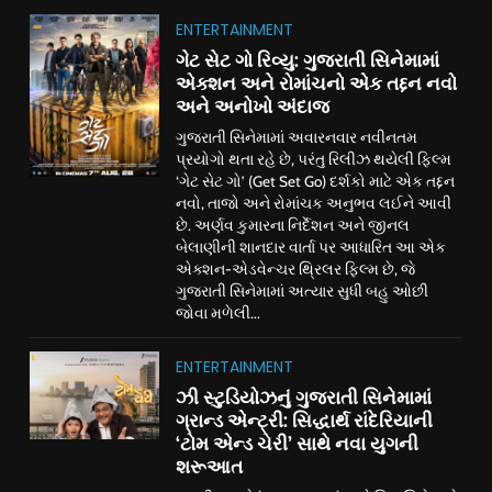
ENTERTAINMENT
ગેટ સેટ ગો રિવ્યુ: ગુજરાતી સિનેમામાં
એક્શન અને રોમાંચનો એક તદ્દન નવો
અને અનોખો અંદાજ
ગુજરાતી સિનેમામાં અવારનવાર નવીનતમ
પ્રયોગો થતા રહે છે, પરંતુ રિલીઝ થયેલી ફિલ્મ
‘ગેટ સેટ ગો’ (Get Set Go) દર્શકો માટે એક તદ્દન
નવો, તાજો અને રોમાંચક અનુભવ લઈને આવી
છે. અર્ણવ કુમારના નિર્દેશન અને જીનલ
બેલાણીની શાનદાર વાર્તા પર આધારિત આ એક
એક્શન-એડવેન્ચર થ્રિલર ફિલ્મ છે, જે
ગુજરાતી સિનેમામાં અત્યાર સુધી બહુ ઓછી
જોવા મળેલી...
ENTERTAINMENT
ઝી સ્ટુડિયોઝનું ગુજરાતી સિનેમામાં
ગ્રાન્ડ એન્ટ્રી: સિદ્ધાર્થ રાંદેરિયાની
‘ટોમ એન્ડ ચેરી’ સાથે નવા યુગની
શરૂઆત