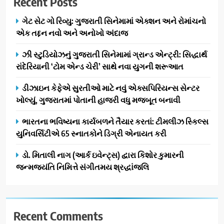
Recent Posts
ગ્રાન્ડ એન્ટ્રી: સિદ્ધાર્થ રાંદેરિયાની
‘ટોમ એન્ડ ચેરી’ સાથે નવા યુગની
ENTERTAINMENT
ગેટ સેટ ગો રિવ્યુ: ગુજરાતી સિનેમામાં એક્શન અને રોમાંચનો
શરૂઆત
એક તદ્દન નવો અને અનોખો અંદાજ
3
ઝી સ્ટુડિયોઝનું ગુજરાતી સિનેમામાં ગ્રાન્ડ એન્ટ્રી: સિદ્ધાર્થ
ડીઝાઇન કેફેએ સુરતીઓ માટે નવું
રાંદેરિયાની ‘ટોમ એન્ડ ચેરી’ સાથે નવા યુગની શરૂઆત
એક્સપિરિયન્સ સેન્ટર ખોલ્યું,
ગુજરાતમાં પોતાની હાજરી વધુ
BUSINESS
ડીઝાઇન કેફેએ સુરતીઓ માટે નવું એક્સપિરિયન્સ સેન્ટર
મજબૂત બનાવી
ખોલ્યું, ગુજરાતમાં પોતાની હાજરી વધુ મજબૂત બનાવી
4
ભારતના ભવિષ્યના કાર્યબળને
ભારતના ભવિષ્યના કાર્યબળને તૈયાર કરતાં: ટીમલીઝ સ્કિલ્સ
તૈયાર કરતાં: ટીમલીઝ સ્કિલ્સ
યુનિવર્સિટીએ 65 સ્નાતકોને ડિગ્રી એનાયત કરી
યુનિવર્સિટીએ 65 સ્નાતકોને ડિગ્રી
EDUCATION
ડો. મિતાલી નાગ (આર્ક ઇવેન્ટ્સ) દ્વારા કિશોર કુમારની
એનાયત કરી
જન્મજયંતિ નિમિત્તે સંગીતમય શ્રદ્ધાંજલિ
5
ડો. મિતાલી નાગ (આર્ક ઇવેન્ટ્સ)
દ્વારા કિશોર કુમારની જન્મજયંતિ
નિમિત્તે સંગીતમય શ્રદ્ધાંજલિ
Recent Comments
AHMEDABAD