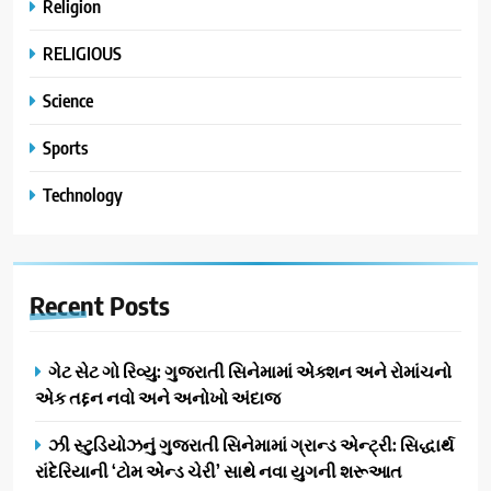
Religion
RELIGIOUS
Science
Sports
Technology
Recent
Posts
ગેટ સેટ ગો રિવ્યુ: ગુજરાતી સિનેમામાં એક્શન અને રોમાંચનો
એક તદ્દન નવો અને અનોખો અંદાજ
ઝી સ્ટુડિયોઝનું ગુજરાતી સિનેમામાં ગ્રાન્ડ એન્ટ્રી: સિદ્ધાર્થ
રાંદેરિયાની ‘ટોમ એન્ડ ચેરી’ સાથે નવા યુગની શરૂઆત