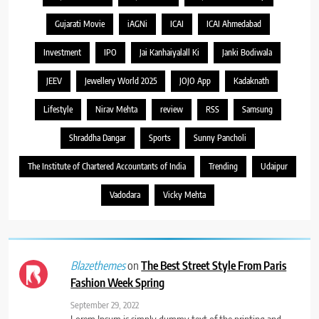
Gujarati Movie
iAGNi
ICAI
ICAI Ahmedabad
Investment
IPO
Jai Kanhaiyalall Ki
Janki Bodiwala
JEEV
Jewellery World 2025
JOJO App
Kadaknath
Lifestyle
Nirav Mehta
review
RSS
Samsung
Shraddha Dangar
Sports
Sunny Pancholi
The Institute of Chartered Accountants of India
Trending
Udaipur
Vadodara
Vicky Mehta
on
The Best Street Style From Paris
Blazethemes
Fashion Week Spring
September 29, 2022
Lorem Ipsum is simply dummy text of the printing and