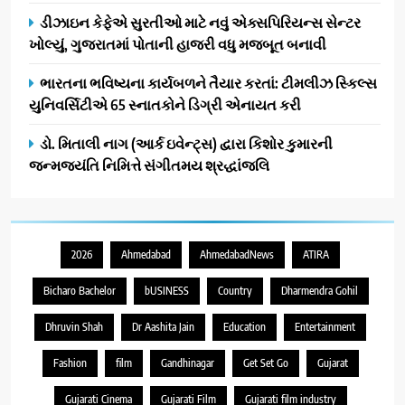
ડીઝાઇન કેફેએ સુરતીઓ માટે નવું એક્સપિરિયન્સ સેન્ટર
ખોલ્યું, ગુજરાતમાં પોતાની હાજરી વધુ મજબૂત બનાવી
ભારતના ભવિષ્યના કાર્યબળને તૈયાર કરતાં: ટીમલીઝ સ્કિલ્સ
યુનિવર્સિટીએ 65 સ્નાતકોને ડિગ્રી એનાયત કરી
ડો. મિતાલી નાગ (આર્ક ઇવેન્ટ્સ) દ્વારા કિશોર કુમારની
જન્મજયંતિ નિમિત્તે સંગીતમય શ્રદ્ધાંજલિ
2026
Ahmedabad
AhmedabadNews
ATIRA
Bicharo Bachelor
bUSINESS
Country
Dharmendra Gohil
Dhruvin Shah
Dr Aashita Jain
Education
Entertainment
Fashion
film
Gandhinagar
Get Set Go
Gujarat
Gujarati Cinema
Gujarati Film
Gujarati film industry