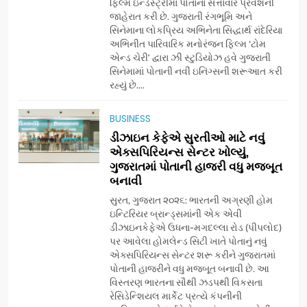
ગ્લોબલ એક્સેલન્સ ફોરમ દ્વારા
ફિલ્મ ઇન્ડસ્ટ્રીમાં પોતાના સત્તાવાર પ્રવેશની
નેશનલ લીડરશિપ કોન્કલેવ તથા
જાહેરાત કરી છે. ગુજરાતી રંગભૂમિ અને
સિનેમાના લોકપ્રિય અભિનેતા સિદ્ધાર્થ રાંદેરિયા
ભારત સમ્માન ૨૦૨૬નો ભવ્ય અને
BUSINESS
અભિનીત પારિવારિક મનોરંજન ફિલ્મ ‘ટોમ
પ્રતિષ્ઠિત કાર્યક્રમ નવી દિલ્હીમાં
એન્ડ ચેરી’ દ્વારા ઝી સ્ટુડિયોઝ હવે ગુજરાતી
સફળતાપૂર્વક યોજાયો
સિનેમામાં પોતાની નવી ઇનિંગ્સની શરૂઆત કરી
1
રહ્યું છે....
ગેટ સેટ ગો રિવ્યુ: ગુજરાતી
સિનેમામાં એક્શન અને રોમાંચનો
BUSINESS
એક તદ્દન નવો અને અનોખો
ENTERTAINMENT
ડીઝાઇન કેફેએ સુરતીઓ માટે નવું
અંદાજ
એક્સપિરિયન્સ સેન્ટર ખોલ્યું,
ગુજરાતમાં પોતાની હાજરી વધુ મજબૂત
2
બનાવી
ઝી સ્ટુડિયોઝનું ગુજરાતી સિનેમામાં
ગ્રાન્ડ એન્ટ્રી: સિદ્ધાર્થ રાંદેરિયાની
સુરત, ગુજરાત ૨૦૨૬: ભારતની અગ્રણી હોમ
‘ટોમ એન્ડ ચેરી’ સાથે નવા યુગની
ઇન્ટિરિયર બ્રાન્ડ્સમાંની એક એવી
ENTERTAINMENT
ડીઝાઇનકેફેએ ઉધના-મગદલ્લા રોડ (પીપલોદ)
શરૂઆત
પર આવેલા હોમલેન્ડ સિટી ખાતે પોતાનું નવું
એક્સપિરિયન્સ સેન્ટર શરૂ કરીને ગુજરાતમાં
3
પોતાની હાજરીને વધુ મજબૂત બનાવી છે. આ
ડીઝાઇન કેફેએ સુરતીઓ માટે નવું
વિસ્તરણ ભારતના સૌથી ઝડપથી વિકસતા
એક્સપિરિયન્સ સેન્ટર ખોલ્યું,
રેસિડેન્શિયલ માર્કેટ પ્રત્યે કંપનીની
ગુજરાતમાં પોતાની હાજરી વધુ