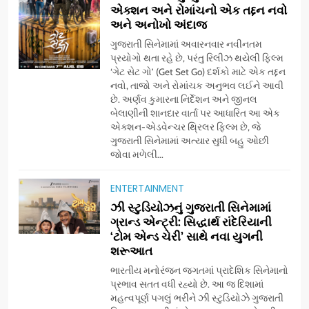
એક્શન અને રોમાંચનો એક તદ્દન નવો
5
અને અનોખો અંદાજ
ડો. મિતાલી નાગ (આર્ક ઇવેન્ટ્સ)
ગુજરાતી સિનેમામાં અવારનવાર નવીનતમ
દ્વારા કિશોર કુમારની જન્મજયંતિ
પ્રયોગો થતા રહે છે, પરંતુ રિલીઝ થયેલી ફિલ્મ
નિમિત્તે સંગીતમય શ્રદ્ધાંજલિ
‘ગેટ સેટ ગો’ (Get Set Go) દર્શકો માટે એક તદ્દન
AHMEDABAD
નવો, તાજો અને રોમાંચક અનુભવ લઈને આવી
છે. અર્ણવ કુમારના નિર્દેશન અને જીનલ
6
બેલાણીની શાનદાર વાર્તા પર આધારિત આ એક
177 દેશો અને 52 લાખ દર્શકો:
એક્શન-એડવેન્ચર થ્રિલર ફિલ્મ છે, જે
ગુજરાતી સિનેમામાં અત્યાર સુધી બહુ ઓછી
ગુજરાતી OTT પ્લેટફોર્મ ‘જોજો’
જોવા મળેલી...
(JOJO) નો વિશ્વભરમાં દબદબો
BUSINESS
ENTERTAINMENT
7
ઝી સ્ટુડિયોઝનું ગુજરાતી સિનેમામાં
અમદાવાદમાં યોજાયેલા ‘ઓકલ્ટ
ગ્રાન્ડ એન્ટ્રી: સિદ્ધાર્થ રાંદેરિયાની
કોન્ક્લેવ 2026’માં ઈન્ટરનેશનલ
‘ટોમ એન્ડ ચેરી’ સાથે નવા યુગની
શરૂઆત
ટેરોટ રીડર પુનિતજી લુલ્લા એ ટેરોટ
AHMEDABAD
કાર્ડ રીડિંગ અંગે માહિતી આપી
ભારતીય મનોરંજન જગતમાં પ્રાદેશિક સિનેમાનો
પ્રભાવ સતત વધી રહ્યો છે. આ જ દિશામાં
8
મહત્વપૂર્ણ પગલું ભરીને ઝી સ્ટુડિયોઝે ગુજરાતી