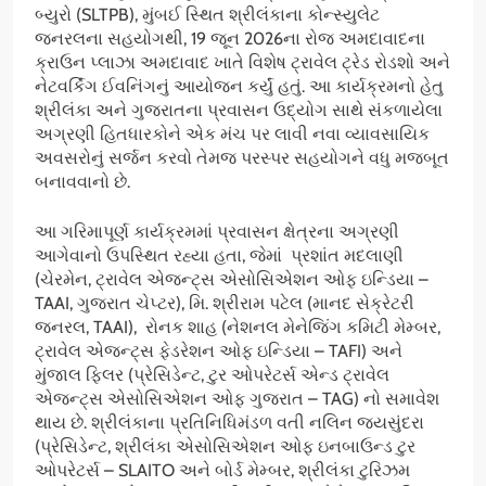
બ્યુરો (SLTPB), મુંબઈ સ્થિત શ્રીલંકાના કોન્સ્યુલેટ
જનરલના સહયોગથી, 19 જૂન 2026ના રોજ અમદાવાદના
ક્રાઉન પ્લાઝા અમદાવાદ ખાતે વિશેષ ટ્રાવેલ ટ્રેડ રોડશો અને
નેટવર્કિંગ ઈવનિંગનું આયોજન કર્યું હતું. આ કાર્યક્રમનો હેતુ
શ્રીલંકા અને ગુજરાતના પ્રવાસન ઉદ્યોગ સાથે સંકળાયેલા
અગ્રણી હિતધારકોને એક મંચ પર લાવી નવા વ્યાવસાયિક
અવસરોનું સર્જન કરવો તેમજ પરસ્પર સહયોગને વધુ મજબૂત
બનાવવાનો છે.
આ ગરિમાપૂર્ણ કાર્યક્રમમાં પ્રવાસન ક્ષેત્રના અગ્રણી
આગેવાનો ઉપસ્થિત રહ્યા હતા, જેમાં પ્રશાંત મદલાણી
(ચેરમેન, ટ્રાવેલ એજન્ટ્સ એસોસિએશન ઓફ ઇન્ડિયા –
TAAI, ગુજરાત ચેપ્ટર), મિ. શ્રીરામ પટેલ (માનદ સેક્રેટરી
જનરલ, TAAI), રોનક શાહ (નેશનલ મેનેજિંગ કમિટી મેમ્બર,
ટ્રાવેલ એજન્ટ્સ ફેડરેશન ઓફ ઇન્ડિયા – TAFI) અને
મુંજાલ ફિલર (પ્રેસિડેન્ટ, ટુર ઓપરેટર્સ એન્ડ ટ્રાવેલ
એજન્ટ્સ એસોસિએશન ઓફ ગુજરાત – TAG) નો સમાવેશ
થાય છે. શ્રીલંકાના પ્રતિનિધિમંડળ વતી નલિન જયસુંદરા
(પ્રેસિડેન્ટ, શ્રીલંકા એસોસિએશન ઓફ ઇનબાઉન્ડ ટુર
ઓપરેટર્સ – SLAITO અને બોર્ડ મેમ્બર, શ્રીલંકા ટુરિઝમ