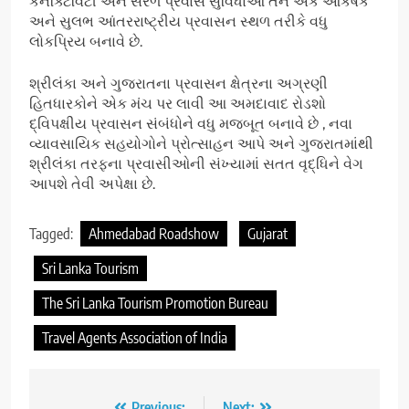
કનેક્ટિવિટી અને સરળ પ્રવાસ સુવિધાઓ તેને એક આકર્ષક
અને સુલભ આંતરરાષ્ટ્રીય પ્રવાસન સ્થળ તરીકે વધુ
લોકપ્રિય બનાવે છે.
શ્રીલંકા અને ગુજરાતના પ્રવાસન ક્ષેત્રના અગ્રણી
હિતધારકોને એક મંચ પર લાવી આ અમદાવાદ રોડશો
દ્વિપક્ષીય પ્રવાસન સંબંધોને વધુ મજબૂત બનાવે છે , નવા
વ્યાવસાયિક સહયોગોને પ્રોત્સાહન આપે અને ગુજરાતમાંથી
શ્રીલંકા તરફના પ્રવાસીઓની સંખ્યામાં સતત વૃદ્ધિને વેગ
આપશે તેવી અપેક્ષા છે.
Tagged:
Ahmedabad Roadshow
Gujarat
Sri Lanka Tourism
The Sri Lanka Tourism Promotion Bureau
Travel Agents Association of India
Previous:
Next: