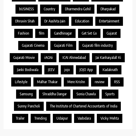
bUSINESS
Country
Dharmendra Gohil
Dharpakad
Dhruvin Shah
Dr Aashita Jain
Education
Entertainment
Fashion
film
Gandhinagar
Get Set Go
Gujarat
Gujarati Cinema
Gujarati Film
Gujarati film industry
Gujarati Movie
iAGNi
ICAI Ahmedabad
Jai Kanhaiyalall Ki
Janki Bodiwala
JEEV
jojo
JOJO App
Kadaknath
Lifestyle
Malhar Thakar
Mere Krishn
review
RSS
Samsung
Shraddha Dangar
Sonia Chawla
Sports
Sunny Pancholi
The Institute of Chartered Accountants of India
Trailer
Trending
Udaipur
Vadodara
Vicky Mehta