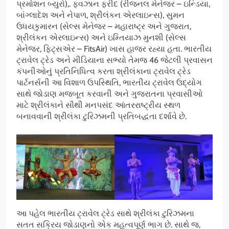
પ્રમોશન બ્યુરો),. ફવઝાન ફરીદ (રીજનલ મેનેજર – ઇન્ડિયા,
બાંગ્લાદેશ અને નેપાળ, શ્રીલંકન એરલાઇન્સ), સુમન
ઉધયકુમારન (સેલ્સ મેનેજર – મહારાષ્ટ્ર અને ગુજરાત,
શ્રીલંકન એરલાઇન્સ) અને ઇમ્તિયાઝ મુનશી (સેલ્સ
મેનેજર, ફિટ્સએર – FitsAir) ખાસ હાજર રહ્યા હતા. ભારતીય
ટ્રાવેલ ટ્રેડ અને મીડિયાના સભ્યો તેમજ 46 જેટલી પ્રવાસન
કંપનીઓનું પ્રતિનિધિત્વ કરતા શ્રીલંકાના ટ્રાવેલ ટ્રેડ
પાર્ટનર્સની આ વિશાળ ઉપસ્થિતિ, ભારતીય ટ્રાવેલ ઉદ્યોગ
સાથે જોડાણ મજબૂત કરવાની અને ગુજરાતના પ્રવાસીઓ
માટે શ્રીલંકાને સૌથી મનપસંદ આંતરરાષ્ટ્રીય સ્થળ
બનાવવાની શ્રીલંકા ટુરિઝમની પ્રતિબદ્ધતા દર્શાવે છે.
આ પહેલ ભારતીય ટ્રાવેલ ટ્રેડ સાથે શ્રીલંકા ટુરિઝમના
સતત સક્રિય જોડાણનો એક મહત્વપૂર્ણ ભાગ છે. સાથે જ,