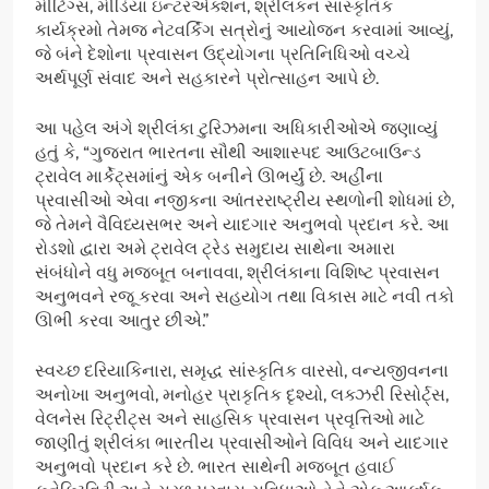
મીટિંગ્સ, મીડિયા ઇન્ટરએક્શન, શ્રીલંકન સાંસ્કૃતિક
કાર્યક્રમો તેમજ નેટવર્કિંગ સત્રોનું આયોજન કરવામાં આવ્યું,
જે બંને દેશોના પ્રવાસન ઉદ્યોગના પ્રતિનિધિઓ વચ્ચે
અર્થપૂર્ણ સંવાદ અને સહકારને પ્રોત્સાહન આપે છે.
આ પહેલ અંગે શ્રીલંકા ટુરિઝમના અધિકારીઓએ જણાવ્યું
હતું કે, “ગુજરાત ભારતના સૌથી આશાસ્પદ આઉટબાઉન્ડ
ટ્રાવેલ માર્કેટ્સમાંનું એક બનીને ઊભર્યું છે. અહીંના
પ્રવાસીઓ એવા નજીકના આંતરરાષ્ટ્રીય સ્થળોની શોધમાં છે,
જે તેમને વૈવિધ્યસભર અને યાદગાર અનુભવો પ્રદાન કરે. આ
રોડશો દ્વારા અમે ટ્રાવેલ ટ્રેડ સમુદાય સાથેના અમારા
સંબંધોને વધુ મજબૂત બનાવવા, શ્રીલંકાના વિશિષ્ટ પ્રવાસન
અનુભવને રજૂ કરવા અને સહયોગ તથા વિકાસ માટે નવી તકો
ઊભી કરવા આતુર છીએ.”
સ્વચ્છ દરિયાકિનારા, સમૃદ્ધ સાંસ્કૃતિક વારસો, વન્યજીવનના
અનોખા અનુભવો, મનોહર પ્રાકૃતિક દૃશ્યો, લક્ઝરી રિસોર્ટ્સ,
વેલનેસ રિટ્રીટ્સ અને સાહસિક પ્રવાસન પ્રવૃત્તિઓ માટે
જાણીતું શ્રીલંકા ભારતીય પ્રવાસીઓને વિવિધ અને યાદગાર
અનુભવો પ્રદાન કરે છે. ભારત સાથેની મજબૂત હવાઈ