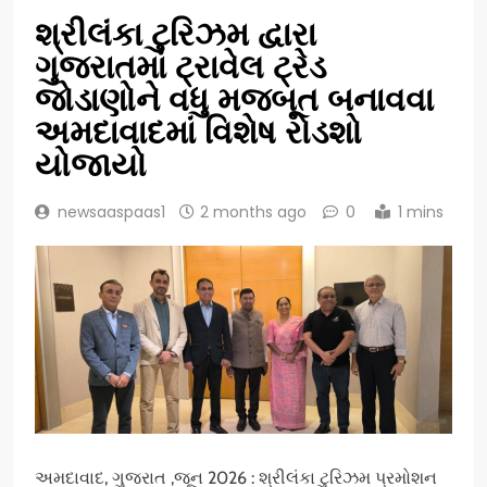
શ્રીલંકા ટુરિઝમ દ્વારા
ગુજરાતમાં ટ્રાવેલ ટ્રેડ
જોડાણોને વધુ મજબૂત બનાવવા
અમદાવાદમાં વિશેષ રોડશો
યોજાયો
newsaaspaas1
2 months ago
0
1 mins
અમદાવાદ, ગુજરાત ,જૂન 2026 : શ્રીલંકા ટુરિઝમ પ્રમોશન