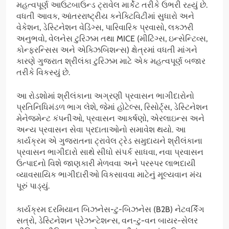
મહત્વપૂર્ણ આઉટબાઉન્ડ ટ્રાવેલ માર્કેટ તરીકે ઉભરી રહ્યું છે.
વધતી આવક, આંતરરાષ્ટ્રીય કનેક્ટિવિટીમાં સુધારો અને
વેકેશન, ડેસ્ટિનેશન વેડિંગ્સ, પારિવારિક પ્રવાસો, લક્ઝરી
અનુભવો, વેલનેસ ટુરિઝમ તથા MICE (મીટિંગ્સ, ઇન્સેન્ટિવ્સ,
કોન્ફરન્સિસ અને એક્ઝિબિશન્સ) ક્ષેત્રમાં વધતી માંગને
કારણે ગુજરાત શ્રીલંકા ટુરિઝમ માટે એક મહત્વપૂર્ણ બજાર
તરીકે વિકસ્યું છે.
આ રોડશોમાં શ્રીલંકાના અગ્રણી પ્રવાસન ભાગીદારોનો
પ્રતિનિધિમંડળ ભાગ લેશે, જેમાં હોટેલ્સ, રિસોર્ટ્સ, ડેસ્ટિનેશન
મેનેજમેન્ટ કંપનીઓ, પ્રવાસન આકર્ષણો, એરલાઇન્સ અને
અન્ય પ્રવાસન સેવા પ્રદાતાઓનો સમાવેશ થયો. આ
કાર્યક્રમ એ ગુજરાતના ટ્રાવેલ ટ્રેડ સમુદાયને શ્રીલંકાના
પ્રવાસન ભાગીદારો સાથે સીધો સંપર્ક સાધવા, નવા પ્રવાસન
ઉત્પાદનો વિશે જાણકારી મેળવવા અને પરસ્પર લાભદાયી
વ્યાવસાયિક ભાગીદારીઓ વિકસાવવા માટેનું મૂલ્યવાન મંચ
પૂરું પાડ્યું.
કાર્યક્રમ દરમિયાન બિઝનેસ-ટુ-બિઝનેસ (B2B) નેટવર્કિંગ
સત્રો, ડેસ્ટિનેશન પ્રેઝન્ટેશન્સ, વન-ટુ-વન બાયર-સેલર