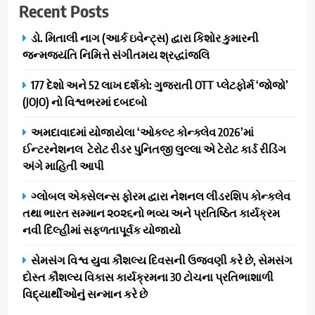
Recent Posts
ડો. મિતાલી નાગ (આર્ક ઇવેન્ટ્સ) દ્વારા કિશોર કુમારની
જન્મજયંતિ નિમિત્તે સંગીતમય શ્રદ્ધાંજલિ
177 દેશો અને 52 લાખ દર્શકો: ગુજરાતી OTT પ્લેટફોર્મ ‘જોજો’
(JOJO) નો વિશ્વભરમાં દબદબો
અમદાવાદમાં યોજાયેલા ‘ઓકલ્ટ કોન્ક્લેવ 2026’માં
ઈન્ટરનેશનલ ટેરોટ રીડર પુનિતજી લુલ્લા એ ટેરોટ કાર્ડ રીડિંગ
અંગે માહિતી આપી
ગ્લોબલ એક્સેલન્સ ફોરમ દ્વારા નેશનલ લીડરશિપ કોન્કલેવ
તથા ભારત સમ્માન ૨૦૨૬નો ભવ્ય અને પ્રતિષ્ઠિત કાર્યક્રમ
નવી દિલ્હીમાં સફળતાપૂર્વક યોજાયો
સેમસંગ વિશ્વ યુવા કૌશલ્ય દિવસની ઉજવણી કરે છે, સેમસંગ
દોસ્ત કૌશલ્ય વિકાસ કાર્યક્રમના 30 ટોચના પ્રતિભાશાળી
વિદ્યાર્થીઓનું સન્માન કરે છે