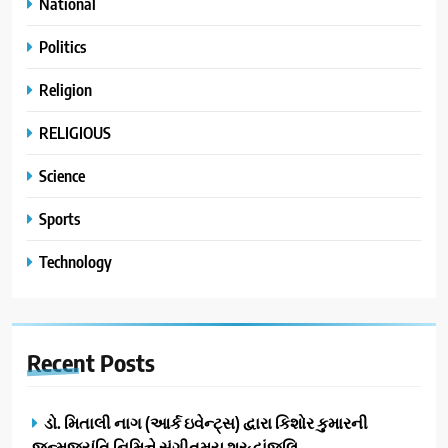
National
Politics
Religion
RELIGIOUS
Science
Sports
Technology
Recent
Posts
ડો. મિતાલી નાગ (આર્ક ઇવેન્ટ્સ) દ્વારા કિશોર કુમારની
જન્મજયંતિ નિમિત્તે સંગીતમય શ્રદ્ધાંજલિ