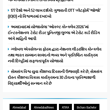
177 દેશો અને 52 લાખ દર્શકો: ગુજરાતી OTT પ્લેટફોર્મ ‘જોજો’
(JOJO) નો વિશ્વભરમાં દબદબો
અમદાવાદમાં યોજાયેલા ‘ઓકલ્ટ કોન્ક્લેવ 2026’માં
ઈન્ટરનેશનલ ટેરોટ રીડર પુનિતજી લુલ્લા એ ટેરોટ કાર્ડ રીડિંગ
અંગે માહિતી આપી
ગ્લોબલ એક્સેલન્સ ફોરમ દ્વારા નેશનલ લીડરશિપ કોન્કલેવ
તથા ભારત સમ્માન ૨૦૨૬નો ભવ્ય અને પ્રતિષ્ઠિત કાર્યક્રમ
નવી દિલ્હીમાં સફળતાપૂર્વક યોજાયો
સેમસંગ વિશ્વ યુવા કૌશલ્ય દિવસની ઉજવણી કરે છે, સેમસંગ
દોસ્ત કૌશલ્ય વિકાસ કાર્યક્રમના 30 ટોચના પ્રતિભાશાળી
વિદ્યાર્થીઓનું સન્માન કરે છે
Ahmedabad
AhmedabadNews
ATIRA
Bicharo Bachelor