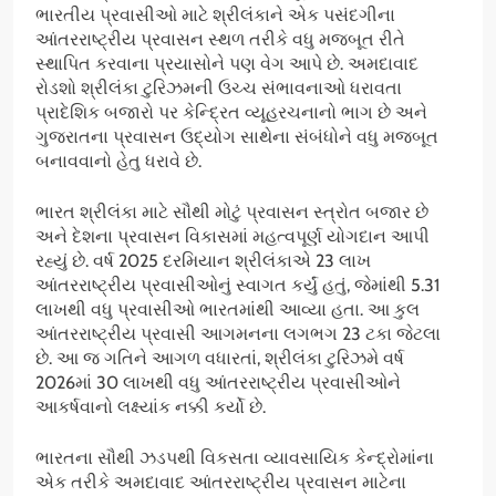
ભારતીય પ્રવાસીઓ માટે શ્રીલંકાને એક પસંદગીના
આંતરરાષ્ટ્રીય પ્રવાસન સ્થળ તરીકે વધુ મજબૂત રીતે
સ્થાપિત કરવાના પ્રયાસોને પણ વેગ આપે છે. અમદાવાદ
રોડશો શ્રીલંકા ટુરિઝમની ઉચ્ચ સંભાવનાઓ ધરાવતા
પ્રાદેશિક બજારો પર કેન્દ્રિત વ્યૂહરચનાનો ભાગ છે અને
ગુજરાતના પ્રવાસન ઉદ્યોગ સાથેના સંબંધોને વધુ મજબૂત
બનાવવાનો હેતુ ધરાવે છે.
ભારત શ્રીલંકા માટે સૌથી મોટું પ્રવાસન સ્ત્રોત બજાર છે
અને દેશના પ્રવાસન વિકાસમાં મહત્વપૂર્ણ યોગદાન આપી
રહ્યું છે. વર્ષ 2025 દરમિયાન શ્રીલંકાએ 23 લાખ
આંતરરાષ્ટ્રીય પ્રવાસીઓનું સ્વાગત કર્યું હતું, જેમાંથી 5.31
લાખથી વધુ પ્રવાસીઓ ભારતમાંથી આવ્યા હતા. આ કુલ
આંતરરાષ્ટ્રીય પ્રવાસી આગમનના લગભગ 23 ટકા જેટલા
છે. આ જ ગતિને આગળ વધારતાં, શ્રીલંકા ટુરિઝમે વર્ષ
2026માં 30 લાખથી વધુ આંતરરાષ્ટ્રીય પ્રવાસીઓને
આકર્ષવાનો લક્ષ્યાંક નક્કી કર્યો છે.
ભારતના સૌથી ઝડપથી વિકસતા વ્યાવસાયિક કેન્દ્રોમાંના
એક તરીકે અમદાવાદ આંતરરાષ્ટ્રીય પ્રવાસન માટેના