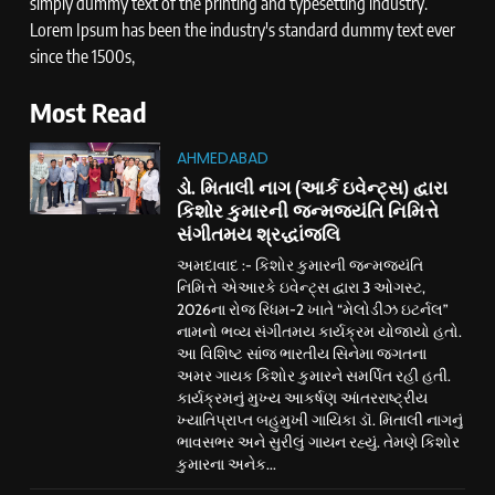
simply dummy text of the printing and typesetting industry.
Lorem Ipsum has been the industry's standard dummy text ever
since the 1500s,
Most Read
AHMEDABAD
ડો. મિતાલી નાગ (આર્ક ઇવેન્ટ્સ) દ્વારા
કિશોર કુમારની જન્મજયંતિ નિમિત્તે
સંગીતમય શ્રદ્ધાંજલિ
અમદાવાદ :- કિશોર કુમારની જન્મજયંતિ
નિમિત્તે એઆરકે ઇવેન્ટ્સ દ્વારા 3 ઓગસ્ટ,
2026ના રોજ રિધમ-2 ખાતે “મેલોડીઝ ઇટર્નલ”
નામનો ભવ્ય સંગીતમય કાર્યક્રમ યોજાયો હતો.
આ વિશિષ્ટ સાંજ ભારતીય સિનેમા જગતના
અમર ગાયક કિશોર કુમારને સમર્પિત રહી હતી.
કાર્યક્રમનું મુખ્ય આકર્ષણ આંતરરાષ્ટ્રીય
ખ્યાતિપ્રાપ્ત બહુમુખી ગાયિકા ડૉ. મિતાલી નાગનું
ભાવસભર અને સુરીલું ગાયન રહ્યું. તેમણે કિશોર
કુમારના અનેક...