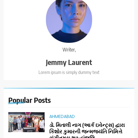
Writer,
Jemmy Laurent
Lorem ipsum is simply dummy text
Popular
Posts
AHMEDABAD
ડો. મિતાલી નાગ (આર્ક ઇવેન્ટ્સ) દ્વારા
કિશોર કુમારની જન્મજયંતિ નિમિત્તે
સંગીતમય શ્રદ્ધાંજલિ