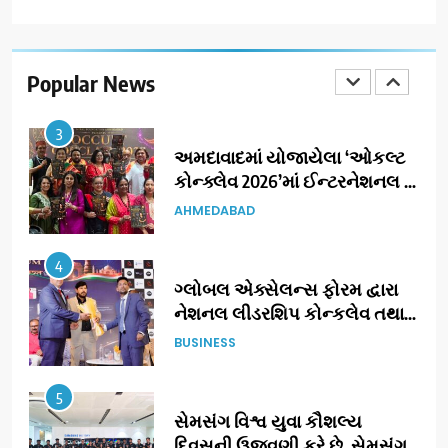
2
177 દેશો અને 52 લાખ દર્શકો:
ગુજરાતી OTT પ્લેટફોર્મ ‘જોજો’
(JOJO) નો વિશ્વભરમાં દબદબો
Popular News
BUSINESS
3
અમદાવાદમાં યોજાયેલા ‘ઓકલ્ટ
કોન્ક્લેવ 2026’માં ઈન્ટરનેશનલ
ટેરોટ રીડર પુનિતજી લુલ્લા એ ટેરોટ
AHMEDABAD
કાર્ડ રીડિંગ અંગે માહિતી આપી
4
ગ્લોબલ એક્સેલન્સ ફોરમ દ્વારા
નેશનલ લીડરશિપ કોન્કલેવ તથા
ભારત સમ્માન ૨૦૨૬નો ભવ્ય અને
BUSINESS
પ્રતિષ્ઠિત કાર્યક્રમ નવી દિલ્હીમાં
સફળતાપૂર્વક યોજાયો
5
સેમસંગ વિશ્વ યુવા કૌશલ્ય
દિવસની ઉજવણી કરે છે, સેમસંગ