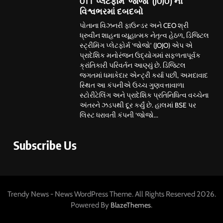
OTT પ્લેટફોર્મ ‘જોજો’ (JOJO) નો
વિશ્વભરમાં દબદબો
પોતાના વિઝનરી ફાઉન્ડર અને CEO શ્રી
ધ્રુવીન શાહના વ્યૂહાત્મક નેતૃત્વ હેઠળ, ડિજિટલ
સ્ટ્રીમિંગ પ્લેટફોર્મ ‘જોજો’ (JOJO) એપ એ
પ્રાદેશિક મનોરંજન ઉદ્યોગમાં સફળતાપૂર્વક
ક્રાંતિકારી પરિવર્તન આણ્યું છે. ડિજિટલ
જગતમાં ધમાકેદાર એન્ટ્રી કર્યા પછી, અમદાવાદ
સ્થિત આ કંપનીએ ઉચ્ચ ગુણવત્તાવાળા
સ્ટોરીટેલિંગ અને પ્રાદેશિક પ્રતિનિધિત્વ વચ્ચેના
અંતરને ઝડપથી દૂર કર્યું છે. હાલમાં BSE પર
લિસ્ટ ધરાવતી કંપની ‘જોજો...
Subscribe Us
Trendy News - News WordPress Theme. All Rights Reserved 2026.
Powered By
.
BlazeThemes