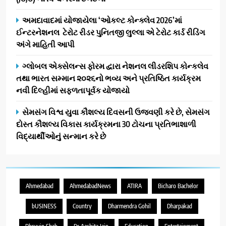
અમદાવાદમાં યોજાયેલા ‘ઓકલ્ટ કોન્ક્લેવ 2026’માં
ઈન્ટરનેશનલ ટેરોટ રીડર પુનિતજી લુલ્લા એ ટેરોટ કાર્ડ રીડિંગ
અંગે માહિતી આપી
ગ્લોબલ એક્સેલન્સ ફોરમ દ્વારા નેશનલ લીડરશિપ કોન્કલેવ
તથા ભારત સમ્માન ૨૦૨૬નો ભવ્ય અને પ્રતિષ્ઠિત કાર્યક્રમ
નવી દિલ્હીમાં સફળતાપૂર્વક યોજાયો
સેમસંગ વિશ્વ યુવા કૌશલ્ય દિવસની ઉજવણી કરે છે, સેમસંગ
દોસ્ત કૌશલ્ય વિકાસ કાર્યક્રમના 30 ટોચના પ્રતિભાશાળી
વિદ્યાર્થીઓનું સન્માન કરે છે
Ahmedabad
AhmedabadNews
ATIRA
Bicharo Bachelor
bUSINESS
Country
Dharmendra Gohil
Dharpakad