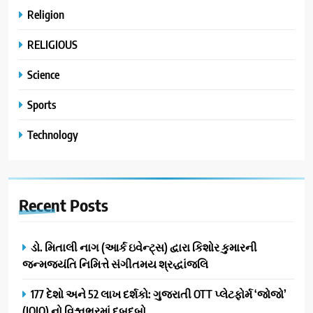
Religion
RELIGIOUS
Science
Sports
Technology
Recent
Posts
ડો. મિતાલી નાગ (આર્ક ઇવેન્ટ્સ) દ્વારા કિશોર કુમારની
જન્મજયંતિ નિમિત્તે સંગીતમય શ્રદ્ધાંજલિ
177 દેશો અને 52 લાખ દર્શકો: ગુજરાતી OTT પ્લેટફોર્મ ‘જોજો’
(JOJO) નો વિશ્વભરમાં દબદબો