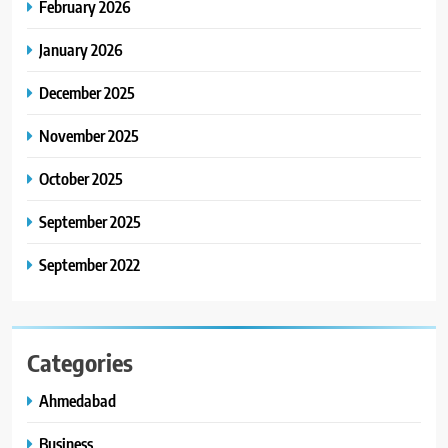
ENTERTAINMENT
February 2026
મળશે
January 2026
8
અમદાવાદમાં ભારે વરસાદ વચ્ચે
December 2025
ફિલ્મ ‘ગેટ સેટ ગો’ની ‘ટીમ
ચિરંજીવી’ માનવતાના કાર્ય માટે
November 2025
AHMEDABAD
CSR
આગળ આવી: ગુલબાઈ ટેકરાના
પ્રભાવિત પરિવારોને ફૂડ પેકેટ્સ
October 2025
અને પીવાના પાણીનું વિતરણ કર્યું
September 2025
September 2022
Categories
Ahmedabad
Business