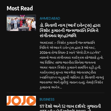
Most Read
AHMEDABAD
ડો. મિતાલી નાગ (આર્ક ઇવેન્ટ્સ) દ્વારા
કિશોર કુમારની જન્મજયંતિ નિમિત્તે
સંગીતમય શ્રદ્ધાંજલિ
અમદાવાદ :- કિશોર કુમારની જન્મજયંતિ
નિમિત્તે એઆરકે ઇવેન્ટ્સ દ્વારા 3 ઓગસ્ટ,
2026ના રોજ રિધમ-2 ખાતે “મેલોડીઝ ઇટર્નલ”
નામનો ભવ્ય સંગીતમય કાર્યક્રમ યોજાયો હતો.
આ વિશિષ્ટ સાંજ ભારતીય સિનેમા જગતના
અમર ગાયક કિશોર કુમારને સમર્પિત રહી હતી.
કાર્યક્રમનું મુખ્ય આકર્ષણ આંતરરાષ્ટ્રીય
ખ્યાતિપ્રાપ્ત બહુમુખી ગાયિકા ડૉ. મિતાલી નાગનું
ભાવસભર અને સુરીલું ગાયન રહ્યું. તેમણે કિશોર
કુમારના અનેક...
BUSINESS
177 દેશો અને 52 લાખ દર્શકો: ગુજરાતી