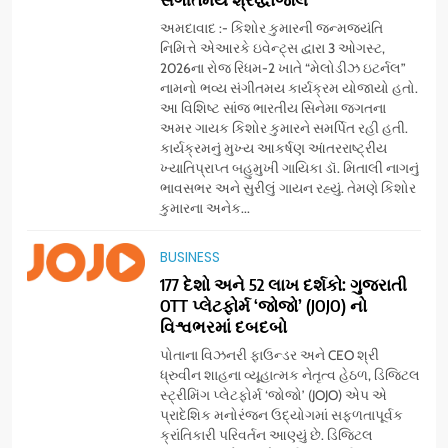
અમદાવાદ :- કિશોર કુમારની જન્મજયંતિ
નિમિત્તે એઆરકે ઇવેન્ટ્સ દ્વારા 3 ઓગસ્ટ,
2026ના રોજ રિધમ-2 ખાતે “મેલોડીઝ ઇટર્નલ”
નામનો ભવ્ય સંગીતમય કાર્યક્રમ યોજાયો હતો.
આ વિશિષ્ટ સાંજ ભારતીય સિનેમા જગતના
અમર ગાયક કિશોર કુમારને સમર્પિત રહી હતી.
કાર્યક્રમનું મુખ્ય આકર્ષણ આંતરરાષ્ટ્રીય
ખ્યાતિપ્રાપ્ત બહુમુખી ગાયિકા ડૉ. મિતાલી નાગનું
ભાવસભર અને સુરીલું ગાયન રહ્યું. તેમણે કિશોર
કુમારના અનેક...
5
BUSINESS
સેમસંગ વિશ્વ યુવા કૌશલ્ય
દિવસની ઉજવણી કરે છે, સેમસંગ
177 દેશો અને 52 લાખ દર્શકો: ગુજરાતી
OTT પ્લેટફોર્મ ‘જોજો’ (JOJO) નો
દોસ્ત કૌશલ્ય વિકાસ કાર્યક્રમના
BUSINESS
CSR
વિશ્વભરમાં દબદબો
30 ટોચના પ્રતિભાશાળી
વિદ્યાર્થીઓનું સન્માન કરે છે
પોતાના વિઝનરી ફાઉન્ડર અને CEO શ્રી
6
ધ્રુવીન શાહના વ્યૂહાત્મક નેતૃત્વ હેઠળ, ડિજિટલ
આયુદા ઓર્ગેનિક્સ દ્વારા
સ્ટ્રીમિંગ પ્લેટફોર્મ ‘જોજો’ (JOJO) એપ એ
ગુજરાતના 5 શહેરોમાં રિટેલ સ્ટોર્સ
પ્રાદેશિક મનોરંજન ઉદ્યોગમાં સફળતાપૂર્વક
ક્રાંતિકારી પરિવર્તન આણ્યું છે. ડિજિટલ
અને ગીર ગાયના વૈદિક વલોણા ઘી-
BUSINESS