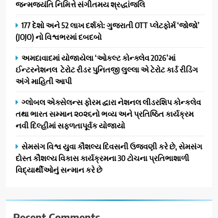
જન્મજયંતિ નિમિત્તે સંગીતમય શ્રદ્ધાંજલિ
પ્રભાવિત પરિવારોને ફૂડ પેકેટ્સ
1
અને પીવાના પાણીનું વિતરણ કર્યું
177 દેશો અને 52 લાખ દર્શકો: ગુજરાતી OTT પ્લેટફોર્મ ‘જોજો’
ડો. મિતાલી નાગ (આર્ક ઇવેન્ટ્સ)
(JOJO) નો વિશ્વભરમાં દબદબો
દ્વારા કિશોર કુમારની જન્મજયંતિ
નિમિત્તે સંગીતમય શ્રદ્ધાંજલિ
AHMEDABAD
અમદાવાદમાં યોજાયેલા ‘ઓકલ્ટ કોન્ક્લેવ 2026’માં
ઈન્ટરનેશનલ ટેરોટ રીડર પુનિતજી લુલ્લા એ ટેરોટ કાર્ડ રીડિંગ
2
અંગે માહિતી આપી
177 દેશો અને 52 લાખ દર્શકો:
ગુજરાતી OTT પ્લેટફોર્મ ‘જોજો’
ગ્લોબલ એક્સેલન્સ ફોરમ દ્વારા નેશનલ લીડરશિપ કોન્કલેવ
(JOJO) નો વિશ્વભરમાં દબદબો
તથા ભારત સમ્માન ૨૦૨૬નો ભવ્ય અને પ્રતિષ્ઠિત કાર્યક્રમ
BUSINESS
નવી દિલ્હીમાં સફળતાપૂર્વક યોજાયો
3
સેમસંગ વિશ્વ યુવા કૌશલ્ય દિવસની ઉજવણી કરે છે, સેમસંગ
અમદાવાદમાં યોજાયેલા ‘ઓકલ્ટ
દોસ્ત કૌશલ્ય વિકાસ કાર્યક્રમના 30 ટોચના પ્રતિભાશાળી
કોન્ક્લેવ 2026’માં ઈન્ટરનેશનલ
વિદ્યાર્થીઓનું સન્માન કરે છે
ટેરોટ રીડર પુનિતજી લુલ્લા એ ટેરોટ
AHMEDABAD
કાર્ડ રીડિંગ અંગે માહિતી આપી
4
Recent Comments