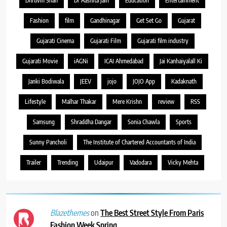
Dhruvin Shah
Dr Aashita Jain
Education
Entertainment
Fashion
film
Gandhinagar
Get Set Go
Gujarat
Gujarati Cinema
Gujarati Film
Gujarati film industry
Gujarati Movie
iAGNi
ICAI Ahmedabad
Jai Kanhaiyalall Ki
Janki Bodiwala
JEEV
jojo
JOJO App
Kadaknath
Lifestyle
Malhar Thakar
Mere Krishn
review
RSS
Samsung
Shraddha Dangar
Sonia Chawla
Sports
Sunny Pancholi
The Institute of Chartered Accountants of India
Trailer
Trending
Udaipur
Vadodara
Vicky Mehta
on
The Best Street Style From Paris
Blazethemes
Fashion Week Spring