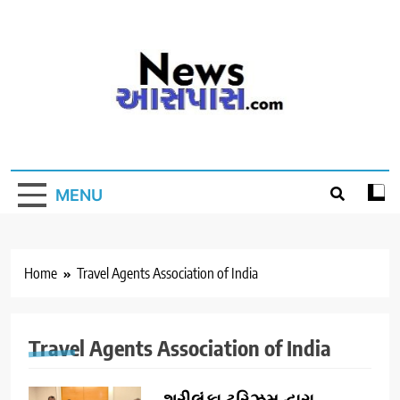
Skip
to
content
MENU
Home
Travel Agents Association of India
Travel Agents Association of India
શ્રીલંકા ટુરિઝમ દ્વારા