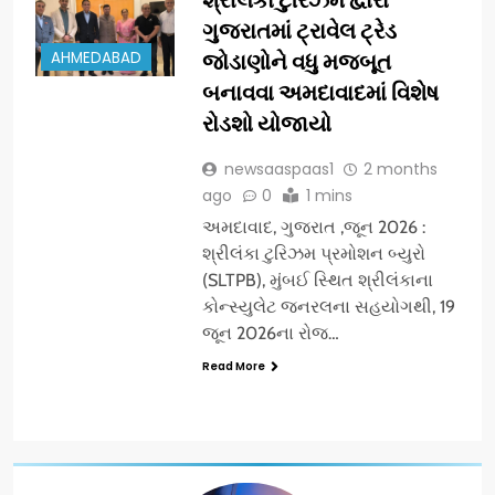
ગુજરાતમાં ટ્રાવેલ ટ્રેડ
AHMEDABAD
જોડાણોને વધુ મજબૂત
બનાવવા અમદાવાદમાં વિશેષ
રોડશો યોજાયો
newsaaspaas1
2 months
ago
0
1 mins
અમદાવાદ, ગુજરાત ,જૂન 2026 :
શ્રીલંકા ટુરિઝમ પ્રમોશન બ્યુરો
(SLTPB), મુંબઈ સ્થિત શ્રીલંકાના
કોન્સ્યુલેટ જનરલના સહયોગથી, 19
જૂન 2026ના રોજ…
Read More