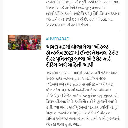
જગતમાં ધમાકેદાર એન્ટ્રી કર્યા પછી, અમદાવાદ
દૂધની શુદ્ધ સેવાઓ સાથે વ્યાપક
સ્થિત આ કંપનીએ ઉચ્ચ ગુણવત્તાવાળા
વિસ્તરણ
સ્ટોરીટેલિંગ અને પ્રાદેશિક પ્રતિનિધિત્વ વચ્ચેના
7
અંતરને ઝડપથી દૂર કર્યું છે. હાલમાં BSE પર
‘ગેટ સેટ ગો’ નું પાવર-પેક્ડ ટ્રેલર
લિસ્ટ ધરાવતી કંપની ‘જોજો...
લોન્ચ: 7 ઓગસ્ટે રિલીઝ થઈ રહેલ
આ ફિલ્મમાં હાઇ-ટેક VFX જોવા
ENTERTAINMENT
AHMEDABAD
મળશે
અમદાવાદમાં યોજાયેલા ‘ઓકલ્ટ
કોન્ક્લેવ 2026’માં ઈન્ટરનેશનલ ટેરોટ
8
રીડર પુનિતજી લુલ્લા એ ટેરોટ કાર્ડ
અમદાવાદમાં ભારે વરસાદ વચ્ચે
રીડિંગ અંગે માહિતી આપી
ફિલ્મ ‘ગેટ સેટ ગો’ની ‘ટીમ
ચિરંજીવી’ માનવતાના કાર્ય માટે
અમદાવાદ: અમદાવાદની હોટેલ પ્રેસિડેન્ટ ખાતે
AHMEDABAD
CSR
મિરલ ફાઉન્ડેશન દ્વારા આયોજિત 40મા
આગળ આવી: ગુલબાઈ ટેકરાના
ગ્લોબલ ઓકલ્ટ સાયન્સ સમિટ – “ઓકલ્ટ
પ્રભાવિત પરિવારોને ફૂડ પેકેટ્સ
કોન્ક્લેવ 2026″માં જાણીતા ઈન્ટરનેશનલ
1
અને પીવાના પાણીનું વિતરણ કર્યું
સેલિબ્રિટી ટેરોટ કાર્ડ રીડર પુનિત જી. લુલ્લાએ
ડો. મિતાલી નાગ (આર્ક ઇવેન્ટ્સ)
વિશેષ વી.આઈ.પી. અતિથિ તરીકે હાજરી આપી
દ્વારા કિશોર કુમારની જન્મજયંતિ
હતી. આ ભવ્ય કાર્યક્રમમાં ભારતભરમાંથી તંત્ર
નિમિત્તે સંગીતમય શ્રદ્ધાંજલિ
AHMEDABAD
વિજ્ઞાન, જ્યોતિષ વિદ્યા અને ઉર્જા ક્ષેત્રના
વિવિધ ઓકલ્ટ સાયન્સના વિદ્વાનો અને ગુરુજનો
એકઠા થયા હતા. આ...