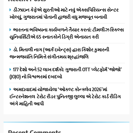
અને ગીર ગાયના વૈદિક વલોણા ઘી-
BUSINESS
ડીઝાઇન કેફેએ સુરતીઓ માટે નવું એક્સપિરિયન્સ સેન્ટર
દૂધની શુદ્ધ સેવાઓ સાથે વ્યાપક
ખોલ્યું, ગુજરાતમાં પોતાની હાજરી વધુ મજબૂત બનાવી
વિસ્તરણ
1
ભારતના ભવિષ્યના કાર્યબળને તૈયાર કરતાં: ટીમલીઝ સ્કિલ્સ
ડીઝાઇન કેફેએ સુરતીઓ માટે નવું
યુનિવર્સિટીએ 65 સ્નાતકોને ડિગ્રી એનાયત કરી
એક્સપિરિયન્સ સેન્ટર ખોલ્યું,
ગુજરાતમાં પોતાની હાજરી વધુ
BUSINESS
ડો. મિતાલી નાગ (આર્ક ઇવેન્ટ્સ) દ્વારા કિશોર કુમારની
મજબૂત બનાવી
જન્મજયંતિ નિમિત્તે સંગીતમય શ્રદ્ધાંજલિ
2
ભારતના ભવિષ્યના કાર્યબળને
177 દેશો અને 52 લાખ દર્શકો: ગુજરાતી OTT પ્લેટફોર્મ ‘જોજો’
તૈયાર કરતાં: ટીમલીઝ સ્કિલ્સ
(JOJO) નો વિશ્વભરમાં દબદબો
યુનિવર્સિટીએ 65 સ્નાતકોને ડિગ્રી
EDUCATION
અમદાવાદમાં યોજાયેલા ‘ઓકલ્ટ કોન્ક્લેવ 2026’માં
એનાયત કરી
ઈન્ટરનેશનલ ટેરોટ રીડર પુનિતજી લુલ્લા એ ટેરોટ કાર્ડ રીડિંગ
3
અંગે માહિતી આપી
ડો. મિતાલી નાગ (આર્ક ઇવેન્ટ્સ)
દ્વારા કિશોર કુમારની જન્મજયંતિ
નિમિત્તે સંગીતમય શ્રદ્ધાંજલિ
AHMEDABAD
Recent Comments