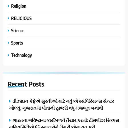
Religion
RELIGIOUS
Science
Sports
Technology
Recent
Posts
ડીઝાઇન કેફેએ સુરતીઓ માટે નવું એક્સપિરિયન્સ સેન્ટર
ખોલ્યું, ગુજરાતમાં પોતાની હાજરી વધુ મજબૂત બનાવી
ભારતના ભવિષ્યના કાર્યબળને તૈયાર કરતાં: ટીમલીઝ સ્કિલ્સ
યુનિવર્સિટીએ 65 સ્નાતકોને ડિગ્રી એનાયત કરી