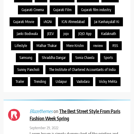
Gujarati Cinema
Gujarati Film
Gujarati film industry
Gujarati Movie
iAGNi
ICAI Ahmedabad
Jai Kanhaiyalall Ki
Janki Bodiwala
JEEV
jojo
JOJO App
Kadaknath
Lifestyle
Malhar Thakar
Mere Krishn
review
RSS
Samsung
Shraddha Dangar
Sonia Chawla
Sports
Sunny Pancholi
The Institute of Chartered Accountants of India
Trailer
Trending
Udaipur
Vadodara
Vicky Mehta
on
The Best Street Style From Paris
Blazethemes
Fashion Week Spring
September 29, 2022
Lorem Ipsum is simply dummy text of the printing and