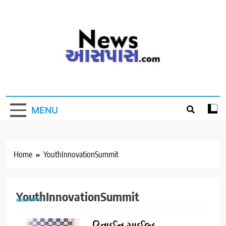
Skip
to
content
MENU
Home
YouthInnovationSummit
YouthInnovationSummit
ડિવાઈન ચાઈલ્ડ