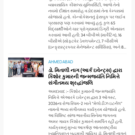
નેશનલ લીડરશિપ કોન્કલેવ તથા
વ્યાવસાયિક કૌશલ્ય યુનિવર્સિટી, આજે તેનો
નવમો દીક્ષાંત સમારોહ વડોદરામાં તેના કેમ્પસમાં
ભારત સમ્માન ૨૦૨૬નો ભવ્ય અને
BUSINESS
યોજાયો હતો. કોન્વોકેશનનું ફેસબુક પર લાઈવ
પ્રતિષ્ઠિત કાર્યક્રમ નવી દિલ્હીમાં
પ્રસારણ પણ કરવામાં આવ્યું હતું. કુલ 65
સફળતાપૂર્વક યોજાયો
વિદ્યાર્થીઓને ચાર પ્રોગ્રામમાં ડિગ્રી એનાયત
7
કરવામાં આવી હતી: 34 બીબીએ (માર્કેટિંગ), 16
સેમસંગ વિશ્વ યુવા કૌશલ્ય
બીસીએ (સોફ્ટવેર ડેવલપમેન્ટ), 7 બીસીએ
દિવસની ઉજવણી કરે છે, સેમસંગ
(ઇન્ફ્રાસ્ટ્રક્ચર મેનેજમેન્ટ સર્વિસિસ), અને 8...
દોસ્ત કૌશલ્ય વિકાસ કાર્યક્રમના
BUSINESS
CSR
30 ટોચના પ્રતિભાશાળી
AHMEDABAD
વિદ્યાર્થીઓનું સન્માન કરે છે
ડો. મિતાલી નાગ (આર્ક ઇવેન્ટ્સ) દ્વારા
8
કિશોર કુમારની જન્મજયંતિ નિમિત્તે
આયુદા ઓર્ગેનિક્સ દ્વારા
સંગીતમય શ્રદ્ધાંજલિ
ગુજરાતના 5 શહેરોમાં રિટેલ સ્ટોર્સ
અને ગીર ગાયના વૈદિક વલોણા ઘી-
અમદાવાદ :- કિશોર કુમારની જન્મજયંતિ
BUSINESS
નિમિત્તે એઆરકે ઇવેન્ટ્સ દ્વારા 3 ઓગસ્ટ,
દૂધની શુદ્ધ સેવાઓ સાથે વ્યાપક
2026ના રોજ રિધમ-2 ખાતે “મેલોડીઝ ઇટર્નલ”
વિસ્તરણ
નામનો ભવ્ય સંગીતમય કાર્યક્રમ યોજાયો હતો.
1
આ વિશિષ્ટ સાંજ ભારતીય સિનેમા જગતના
ડીઝાઇન કેફેએ સુરતીઓ માટે નવું
અમર ગાયક કિશોર કુમારને સમર્પિત રહી હતી.
એક્સપિરિયન્સ સેન્ટર ખોલ્યું,
કાર્યક્રમનું મુખ્ય આકર્ષણ આંતરરાષ્ટ્રીય
ગુજરાતમાં પોતાની હાજરી વધુ
BUSINESS
ખ્યાતિપ્રાપ્ત બહુમુખી ગાયિકા ડૉ. મિતાલી નાગનું