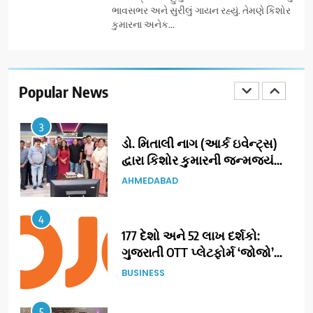
મજબૂત બનાવી
ભાવસભર અને સુરીલું ગાયન રહ્યું. તેમણે કિશોર
કુમારના અનેક...
2
ભારતના ભવિષ્યના કાર્યબળને
તૈયાર કરતાં: ટીમલીઝ સ્કિલ્સ
યુનિવર્સિટીએ 65 સ્નાતકોને ડિગ્રી
Popular News
EDUCATION
એનાયત કરી
3
ડો. મિતાલી નાગ (આર્ક ઇવેન્ટ્સ)
દ્વારા કિશોર કુમારની જન્મજયંતિ
નિમિત્તે સંગીતમય શ્રદ્ધાંજલિ
AHMEDABAD
4
177 દેશો અને 52 લાખ દર્શકો:
ગુજરાતી OTT પ્લેટફોર્મ ‘જોજો’
(JOJO) નો વિશ્વભરમાં દબદબો
BUSINESS
5