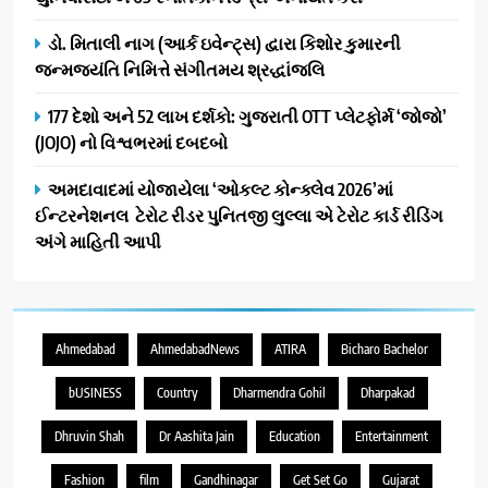
ડો. મિતાલી નાગ (આર્ક ઇવેન્ટ્સ) દ્વારા કિશોર કુમારની
જન્મજયંતિ નિમિત્તે સંગીતમય શ્રદ્ધાંજલિ
177 દેશો અને 52 લાખ દર્શકો: ગુજરાતી OTT પ્લેટફોર્મ ‘જોજો’
(JOJO) નો વિશ્વભરમાં દબદબો
અમદાવાદમાં યોજાયેલા ‘ઓકલ્ટ કોન્ક્લેવ 2026’માં
ઈન્ટરનેશનલ ટેરોટ રીડર પુનિતજી લુલ્લા એ ટેરોટ કાર્ડ રીડિંગ
અંગે માહિતી આપી
Ahmedabad
AhmedabadNews
ATIRA
Bicharo Bachelor
bUSINESS
Country
Dharmendra Gohil
Dharpakad
Dhruvin Shah
Dr Aashita Jain
Education
Entertainment
Fashion
film
Gandhinagar
Get Set Go
Gujarat