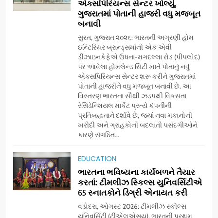
એક્સપિરિયન્સ સેન્ટર ખોલ્યું,
ગુજરાતમાં પોતાની હાજરી વધુ મજબૂત
બનાવી
સુરત, ગુજરાત ૨૦૨૬: ભારતની અગ્રણી હોમ
ઇન્ટિરિયર બ્રાન્ડ્સમાંની એક એવી
ડીઝાઇનકેફેએ ઉધના-મગદલ્લા રોડ (પીપલોદ)
પર આવેલા હોમલેન્ડ સિટી ખાતે પોતાનું નવું
એક્સપિરિયન્સ સેન્ટર શરૂ કરીને ગુજરાતમાં
પોતાની હાજરીને વધુ મજબૂત બનાવી છે. આ
વિસ્તરણ ભારતના સૌથી ઝડપથી વિકસતા
રેસિડેન્શિયલ માર્કેટ પ્રત્યે કંપનીની
પ્રતિબદ્ધતાને દર્શાવે છે, જ્યાં નવા મકાનોની
ખરીદી અને ગ્રાહકોની બદલાતી પસંદગીઓને
કારણે સંગઠિત...
5
અમદાવાદમાં યોજાયેલા ‘ઓકલ્ટ
EDUCATION
કોન્ક્લેવ 2026’માં ઈન્ટરનેશનલ
ભારતના ભવિષ્યના કાર્યબળને તૈયાર
ટેરોટ રીડર પુનિતજી લુલ્લા એ ટેરોટ
AHMEDABAD
કરતાં: ટીમલીઝ સ્કિલ્સ યુનિવર્સિટીએ
કાર્ડ રીડિંગ અંગે માહિતી આપી
65 સ્નાતકોને ડિગ્રી એનાયત કરી
6
વડોદરા, ઓગસ્ટ 2026: ટીમલીઝ સ્કીલ્સ
ગ્લોબલ એક્સેલન્સ ફોરમ દ્વારા
યુનિવર્સિટી (ટીએલએસયુ), ભારતની પ્રથમ