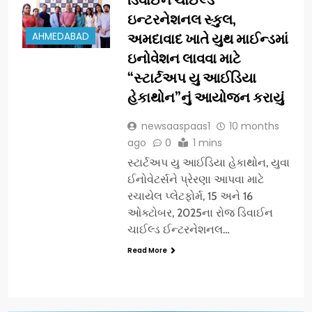
ઇન્ટરનેશનલ સ્કુલ,
AHMEDABAD
અમદાવાદ ખાતે યુથ માઈન્ડમાં
ઇનોવેશન લાવવા માટે
“સ્ટાર્ટઅપ યુ આઈડિયા
હેકાથોન”નું આયોજન કરાયું
newsaaspaas1
10 months
ago
0
1 mins
સ્ટાર્ટઅપ યુ આઈડિયા હેકાથોન, યુવા
ઈનોવેટર્સને પ્રેરણા આપવા માટે
રચાયેલ પ્લેટફોર્મ, 15 અને 16
ઓક્ટોબર, 2025ના રોજ ડિવાઈન
ચાઈલ્ડ ઈન્ટરનેશનલ…
Read More