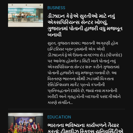
BUSINESS
ડીઝાઇન કેફેએ સુરતીઓ માટે નવું
એક્સપિરિયન્સ સેન્ટર ખોલ્યું,
ગુજરાતમાં પોતાની હાજરી વધુ મજબૂત
બનાવી
સુરત, ગુજરાત ૨૦૨૬: ભારતની અગ્રણી હોમ
ઇન્ટિરિયર બ્રાન્ડ્સમાંની એક એવી
ડીઝાઇનકેફેએ ઉધના-મગદલ્લા રોડ (પીપલોદ)
પર આવેલા હોમલેન્ડ સિટી ખાતે પોતાનું નવું
એક્સપિરિયન્સ સેન્ટર શરૂ કરીને ગુજરાતમાં
પોતાની હાજરીને વધુ મજબૂત બનાવી છે. આ
વિસ્તરણ ભારતના સૌથી ઝડપથી વિકસતા
રેસિડેન્શિયલ માર્કેટ પ્રત્યે કંપનીની
પ્રતિબદ્ધતાને દર્શાવે છે, જ્યાં નવા મકાનોની
ખરીદી અને ગ્રાહકોની બદલાતી પસંદગીઓને
કારણે સંગઠિત...
EDUCATION
ભારતના ભવિષ્યના કાર્યબળને તૈયાર
કરતાં: ટીમલીઝ સ્કિલ્સ યુનિવર્સિટીએ