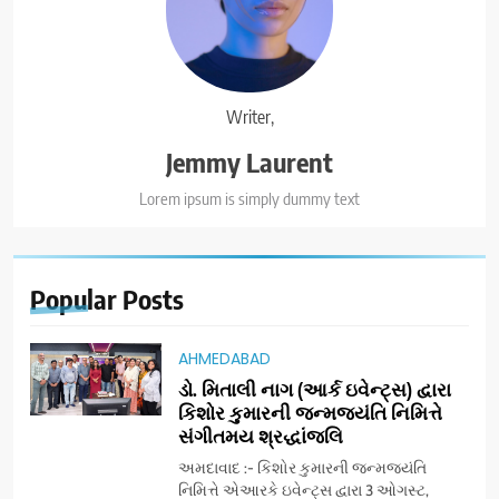
Writer,
Jemmy Laurent
Lorem ipsum is simply dummy text
Popular
Posts
AHMEDABAD
ડો. મિતાલી નાગ (આર્ક ઇવેન્ટ્સ) દ્વારા
કિશોર કુમારની જન્મજયંતિ નિમિત્તે
સંગીતમય શ્રદ્ધાંજલિ
અમદાવાદ :- કિશોર કુમારની જન્મજયંતિ
નિમિત્તે એઆરકે ઇવેન્ટ્સ દ્વારા 3 ઓગસ્ટ,