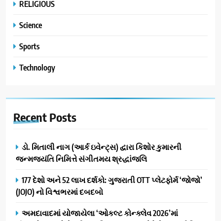
RELIGIOUS
Science
Sports
Technology
Recent
Posts
ડો. મિતાલી નાગ (આર્ક ઇવેન્ટ્સ) દ્વારા કિશોર કુમારની
જન્મજયંતિ નિમિત્તે સંગીતમય શ્રદ્ધાંજલિ
177 દેશો અને 52 લાખ દર્શકો: ગુજરાતી OTT પ્લેટફોર્મ ‘જોજો’
(JOJO) નો વિશ્વભરમાં દબદબો
અમદાવાદમાં યોજાયેલા ‘ઓકલ્ટ કોન્ક્લેવ 2026’માં