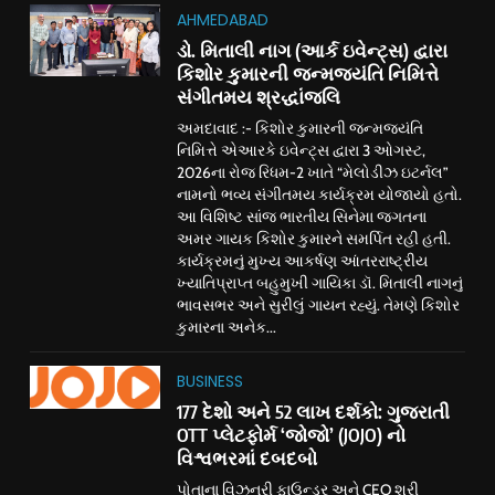
AHMEDABAD
ડો. મિતાલી નાગ (આર્ક ઇવેન્ટ્સ) દ્વારા
કિશોર કુમારની જન્મજયંતિ નિમિત્તે
સંગીતમય શ્રદ્ધાંજલિ
અમદાવાદ :- કિશોર કુમારની જન્મજયંતિ
નિમિત્તે એઆરકે ઇવેન્ટ્સ દ્વારા 3 ઓગસ્ટ,
2026ના રોજ રિધમ-2 ખાતે “મેલોડીઝ ઇટર્નલ”
નામનો ભવ્ય સંગીતમય કાર્યક્રમ યોજાયો હતો.
આ વિશિષ્ટ સાંજ ભારતીય સિનેમા જગતના
અમર ગાયક કિશોર કુમારને સમર્પિત રહી હતી.
કાર્યક્રમનું મુખ્ય આકર્ષણ આંતરરાષ્ટ્રીય
ખ્યાતિપ્રાપ્ત બહુમુખી ગાયિકા ડૉ. મિતાલી નાગનું
ભાવસભર અને સુરીલું ગાયન રહ્યું. તેમણે કિશોર
કુમારના અનેક...
BUSINESS
177 દેશો અને 52 લાખ દર્શકો: ગુજરાતી
OTT પ્લેટફોર્મ ‘જોજો’ (JOJO) નો
વિશ્વભરમાં દબદબો
પોતાના વિઝનરી ફાઉન્ડર અને CEO શ્રી