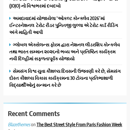
(JOJO) નો વિશ્વભરમાં દબદબો
દ્વારા કિશોર કુમારની જન્મજયંતિ
નિમિત્તે સંગીતમય શ્રદ્ધાંજલિ
AHMEDABAD
અમદાવાદમાં યોજાયેલા ‘ઓકલ્ટ કોન્ક્લેવ 2026’માં
ઈન્ટરનેશનલ ટેરોટ રીડર પુનિતજી લુલ્લા એ ટેરોટ કાર્ડ રીડિંગ
2
અંગે માહિતી આપી
177 દેશો અને 52 લાખ દર્શકો:
ગુજરાતી OTT પ્લેટફોર્મ ‘જોજો’
ગ્લોબલ એક્સેલન્સ ફોરમ દ્વારા નેશનલ લીડરશિપ કોન્કલેવ
(JOJO) નો વિશ્વભરમાં દબદબો
તથા ભારત સમ્માન ૨૦૨૬નો ભવ્ય અને પ્રતિષ્ઠિત કાર્યક્રમ
BUSINESS
નવી દિલ્હીમાં સફળતાપૂર્વક યોજાયો
3
સેમસંગ વિશ્વ યુવા કૌશલ્ય દિવસની ઉજવણી કરે છે, સેમસંગ
અમદાવાદમાં યોજાયેલા ‘ઓકલ્ટ
દોસ્ત કૌશલ્ય વિકાસ કાર્યક્રમના 30 ટોચના પ્રતિભાશાળી
કોન્ક્લેવ 2026’માં ઈન્ટરનેશનલ
વિદ્યાર્થીઓનું સન્માન કરે છે
ટેરોટ રીડર પુનિતજી લુલ્લા એ ટેરોટ
AHMEDABAD
કાર્ડ રીડિંગ અંગે માહિતી આપી
4
Recent Comments
ગ્લોબલ એક્સેલન્સ ફોરમ દ્વારા
નેશનલ લીડરશિપ કોન્કલેવ તથા
on
The Best Street Style From Paris Fashion Week
Blazethemes
ભારત સમ્માન ૨૦૨૬નો ભવ્ય અને
BUSINESS