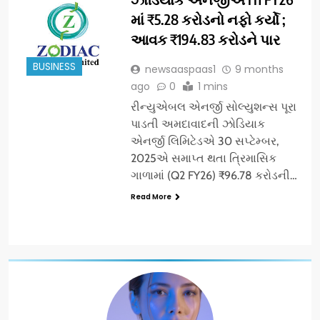
માં ₹5.28 કરોડનો નફો કર્યો ;
આવક ₹194.83 કરોડને પાર
BUSINESS
newsaaspaas1
9 months
ago
0
1 mins
રીન્યુએબલ એનર્જી સોલ્યુશન્સ પૂરા
પાડતી અમદાવાદની ઝોડિયાક
એનર્જી લિમિટેડએ 30 સપ્ટેમ્બર,
2025એ સમાપ્ત થતા ત્રિમાસિક
ગાળામાં (Q2 FY26) ₹96.78 કરોડની…
Read More