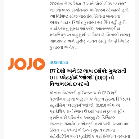
2026ના રોજ રિધમ-2 ખાતે “મેલોડીઝ ઇટર્નલ”
નામનો ભવ્ય સંગીતમય કાર્યક્રમ યોજાયો હતો.
આ વિશિષ્ટ સાંજ ભારતીય સિનેમા જગતના
અમર ગાયક કિશોર કુમારને સમર્પિત રહી હતી.
કાર્યક્રમનું મુખ્ય આકર્ષણ આંતરરાષ્ટ્રીય
ખ્યાતિપ્રાપ્ત બહુમુખી ગાયિકા ડૉ. મિતાલી નાગનું
ભાવસભર અને સુરીલું ગાયન રહ્યું. તેમણે કિશોર
કુમારના અનેક...
5
BUSINESS
સેમસંગ વિશ્વ યુવા કૌશલ્ય
દિવસની ઉજવણી કરે છે, સેમસંગ
177 દેશો અને 52 લાખ દર્શકો: ગુજરાતી
OTT પ્લેટફોર્મ ‘જોજો’ (JOJO) નો
દોસ્ત કૌશલ્ય વિકાસ કાર્યક્રમના
BUSINESS
CSR
વિશ્વભરમાં દબદબો
30 ટોચના પ્રતિભાશાળી
વિદ્યાર્થીઓનું સન્માન કરે છે
પોતાના વિઝનરી ફાઉન્ડર અને CEO શ્રી
6
ધ્રુવીન શાહના વ્યૂહાત્મક નેતૃત્વ હેઠળ, ડિજિટલ
આયુદા ઓર્ગેનિક્સ દ્વારા
સ્ટ્રીમિંગ પ્લેટફોર્મ ‘જોજો’ (JOJO) એપ એ
ગુજરાતના 5 શહેરોમાં રિટેલ સ્ટોર્સ
પ્રાદેશિક મનોરંજન ઉદ્યોગમાં સફળતાપૂર્વક
ક્રાંતિકારી પરિવર્તન આણ્યું છે. ડિજિટલ
અને ગીર ગાયના વૈદિક વલોણા ઘી-
BUSINESS
જગતમાં ધમાકેદાર એન્ટ્રી કર્યા પછી, અમદાવાદ
દૂધની શુદ્ધ સેવાઓ સાથે વ્યાપક
સ્થિત આ કંપનીએ ઉચ્ચ ગુણવત્તાવાળા
વિસ્તરણ
સ્ટોરીટેલિંગ અને પ્રાદેશિક પ્રતિનિધિત્વ વચ્ચેના
7