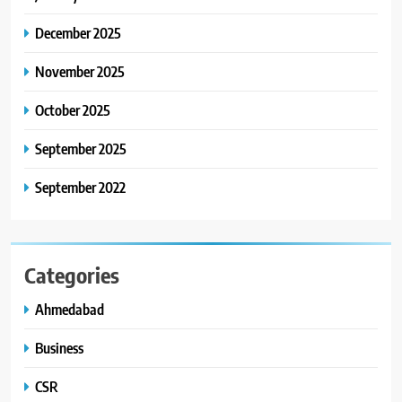
8
અમદાવાદમાં ભારે વરસાદ વચ્ચે
December 2025
ફિલ્મ ‘ગેટ સેટ ગો’ની ‘ટીમ
ચિરંજીવી’ માનવતાના કાર્ય માટે
November 2025
AHMEDABAD
CSR
આગળ આવી: ગુલબાઈ ટેકરાના
પ્રભાવિત પરિવારોને ફૂડ પેકેટ્સ
October 2025
અને પીવાના પાણીનું વિતરણ કર્યું
September 2025
September 2022
Categories
Ahmedabad
Business
CSR