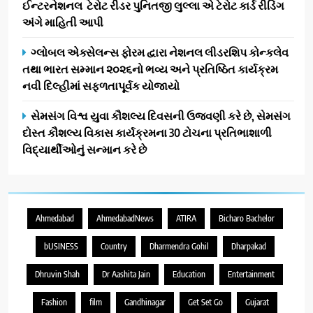
ઈન્ટરનેશનલ ટેરોટ રીડર પુનિતજી લુલ્લા એ ટેરોટ કાર્ડ રીડિંગ
અંગે માહિતી આપી
ગ્લોબલ એક્સેલન્સ ફોરમ દ્વારા નેશનલ લીડરશિપ કોન્કલેવ
તથા ભારત સમ્માન ૨૦૨૬નો ભવ્ય અને પ્રતિષ્ઠિત કાર્યક્રમ
નવી દિલ્હીમાં સફળતાપૂર્વક યોજાયો
સેમસંગ વિશ્વ યુવા કૌશલ્ય દિવસની ઉજવણી કરે છે, સેમસંગ
દોસ્ત કૌશલ્ય વિકાસ કાર્યક્રમના 30 ટોચના પ્રતિભાશાળી
વિદ્યાર્થીઓનું સન્માન કરે છે
Ahmedabad
AhmedabadNews
ATIRA
Bicharo Bachelor
bUSINESS
Country
Dharmendra Gohil
Dharpakad
Dhruvin Shah
Dr Aashita Jain
Education
Entertainment
Fashion
film
Gandhinagar
Get Set Go
Gujarat