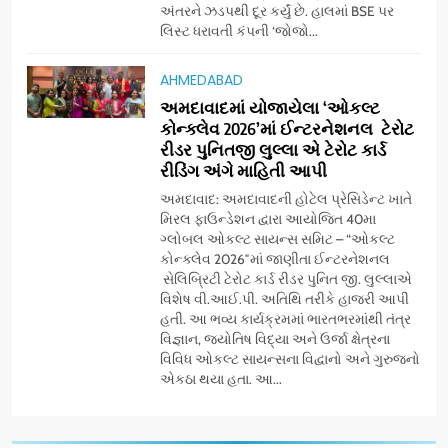
અંતરને ઝડપથી દૂર કર્યું છે. હાલમાં BSE પર
‘ગેટ સેટ ગો’ નું પાવર-પેક્ડ ટ્રેલર
લિસ્ટ ધરાવતી કંપની ‘જોજો...
લોન્ચ: 7 ઓગસ્ટે રિલીઝ થઈ રહેલ
આ ફિલ્મમાં હાઇ-ટેક VFX જોવા
ENTERTAINMENT
AHMEDABAD
મળશે
અમદાવાદમાં યોજાયેલા ‘ઓકલ્ટ
કોન્ક્લેવ 2026’માં ઈન્ટરનેશનલ ટેરોટ
8
રીડર પુનિતજી લુલ્લા એ ટેરોટ કાર્ડ
અમદાવાદમાં ભારે વરસાદ વચ્ચે
રીડિંગ અંગે માહિતી આપી
ફિલ્મ ‘ગેટ સેટ ગો’ની ‘ટીમ
ચિરંજીવી’ માનવતાના કાર્ય માટે
અમદાવાદ: અમદાવાદની હોટેલ પ્રેસિડેન્ટ ખાતે
AHMEDABAD
CSR
મિરલ ફાઉન્ડેશન દ્વારા આયોજિત 40મા
આગળ આવી: ગુલબાઈ ટેકરાના
ગ્લોબલ ઓકલ્ટ સાયન્સ સમિટ – “ઓકલ્ટ
પ્રભાવિત પરિવારોને ફૂડ પેકેટ્સ
કોન્ક્લેવ 2026″માં જાણીતા ઈન્ટરનેશનલ
1
અને પીવાના પાણીનું વિતરણ કર્યું
સેલિબ્રિટી ટેરોટ કાર્ડ રીડર પુનિત જી. લુલ્લાએ
ડો. મિતાલી નાગ (આર્ક ઇવેન્ટ્સ)
વિશેષ વી.આઈ.પી. અતિથિ તરીકે હાજરી આપી
દ્વારા કિશોર કુમારની જન્મજયંતિ
હતી. આ ભવ્ય કાર્યક્રમમાં ભારતભરમાંથી તંત્ર
નિમિત્તે સંગીતમય શ્રદ્ધાંજલિ
AHMEDABAD
વિજ્ઞાન, જ્યોતિષ વિદ્યા અને ઉર્જા ક્ષેત્રના
વિવિધ ઓકલ્ટ સાયન્સના વિદ્વાનો અને ગુરુજનો
એકઠા થયા હતા. આ...
2
177 દેશો અને 52 લાખ દર્શકો:
ગુજરાતી OTT પ્લેટફોર્મ ‘જોજો’