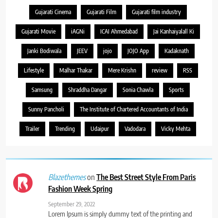
Gujarati Cinema
Gujarati Film
Gujarati film industry
Gujarati Movie
iAGNi
ICAI Ahmedabad
Jai Kanhaiyalall Ki
Janki Bodiwala
JEEV
jojo
JOJO App
Kadaknath
Lifestyle
Malhar Thakar
Mere Krishn
review
RSS
Samsung
Shraddha Dangar
Sonia Chawla
Sports
Sunny Pancholi
The Institute of Chartered Accountants of India
Trailer
Trending
Udaipur
Vadodara
Vicky Mehta
on
The Best Street Style From Paris
Blazethemes
Fashion Week Spring
September 29, 2022
Lorem Ipsum is simply dummy text of the printing and