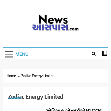
Skip
to
content
MENU
Home
Zodiac Energy Limited
Zodiac Energy Limited
ઝોડિયાક એનર્જીએ H1 FY26