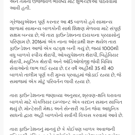
અને તેમના ઉજ્જવળ ભવિષ્ય માટે શુભેચ્છાઓ પાઠવવામાં
આવી હતી.
ગ્રેજ્યુએશન પૂર્ણ કરનાર આ 45 બાળકો હવે સામાન્ય
શાળામાં સામાન્ય બાળકોની સાથે શિક્ષણ મેળવવા માટે સંપૂર્ણ
સક્ષમ બન્યા છે, જે તારા ફાઉન્ડેશનના દાયકાના પ્રયાસોનું
પરિણામ છે. 2016માં એક નાના ઓરડાથી શરૂ થયેલ તારા
ફાઉન્ડેશન આજે એક વટવૃક્ષ બની ગયું છે, જ્યાં 1000થી
વધુ બાળકો સ્પીચ થેરાપી, ઓક્યુપેશનલ થેરાપી, બિહેવિયર
થેરાપી, મ્યુઝિક થેરાપી અને ઑડિઓલોજી જેવી વિવિધ
સેવાઓનો લાભ લઈ રહ્યા છે. દર વર્ષે અહીંથી 35 થી 40
બાળકો તાલીમ પૂર્ણ કરી મુખ્ય પ્રવાહમાં જોડાઈ રહ્યા છે, જે
સમાજમાં એક મોટું પરિવર્તન લાવી રહ્યા છે.
તારા ફાઉન્ડેશનના જણાવ્યા અનુસાર, શ્રવણ-ક્ષતિ ધરાવતા
બાળકો માટે કોકલિયર ઇમ્પ્લાન્ટ એક વરદાન સમાન સાબિત
થયું છે. મોન્ટેસરી મેથડ અને સેન્સરી ગાર્ડન જેવા આધુનિક
સાધનો દ્વારા અહીં બાળકોનો સર્વાંગી વિકાસ કરવામાં આવે છે.
તારા ફાઉન્ડેશનનું માનવું છે કે કોઈપણ બાળક અવાજની