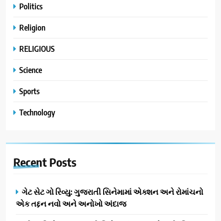
Politics
Religion
RELIGIOUS
Science
Sports
Technology
Recent
Posts
ગેટ સેટ ગો રિવ્યુ: ગુજરાતી સિનેમામાં એક્શન અને રોમાંચનો
એક તદ્દન નવો અને અનોખો અંદાજ