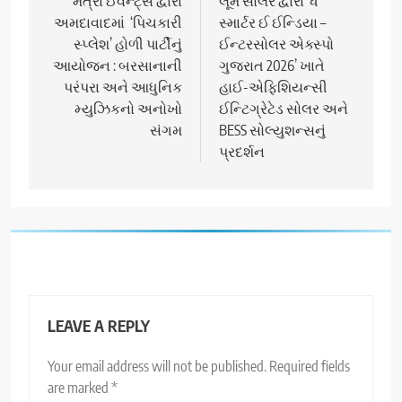
navigation
મંત્રા ઈવેન્ટ્સ દ્વારા
લૂમ સોલર દ્વારા ‘ધ
અમદાવાદમાં ‘પિચકારી
સ્માર્ટર ઈ ઈન્ડિયા –
સ્પ્લેશ’ હોળી પાર્ટીનું
ઈન્ટરસોલર એક્સ્પો
આયોજન : બરસાનાની
ગુજરાત 2026’ ખાતે
પરંપરા અને આધુનિક
હાઈ-એફિશિયન્સી
મ્યુઝિકનો અનોખો
ઈન્ટિગ્રેટેડ સોલર અને
સંગમ
BESS સોલ્યુશન્સનું
પ્રદર્શન
LEAVE A REPLY
Your email address will not be published.
Required fields
are marked
*