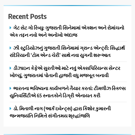
Recent Posts
ગેટ સેટ ગો રિવ્યુ: ગુજરાતી સિનેમામાં એક્શન અને રોમાંચનો
એક તદ્દન નવો અને અનોખો અંદાજ
ઝી સ્ટુડિયોઝનું ગુજરાતી સિનેમામાં ગ્રાન્ડ એન્ટ્રી: સિદ્ધાર્થ
રાંદેરિયાની ‘ટોમ એન્ડ ચેરી’ સાથે નવા યુગની શરૂઆત
ડીઝાઇન કેફેએ સુરતીઓ માટે નવું એક્સપિરિયન્સ સેન્ટર
ખોલ્યું, ગુજરાતમાં પોતાની હાજરી વધુ મજબૂત બનાવી
ભારતના ભવિષ્યના કાર્યબળને તૈયાર કરતાં: ટીમલીઝ સ્કિલ્સ
યુનિવર્સિટીએ 65 સ્નાતકોને ડિગ્રી એનાયત કરી
ડો. મિતાલી નાગ (આર્ક ઇવેન્ટ્સ) દ્વારા કિશોર કુમારની
જન્મજયંતિ નિમિત્તે સંગીતમય શ્રદ્ધાંજલિ