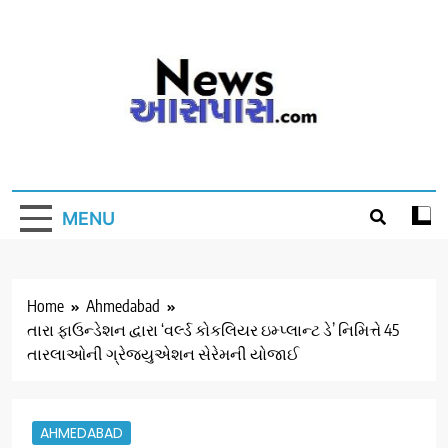
Skip
to
content
MENU
Home
Ahmedabad
તારા ફાઉન્ડેશન દ્વારા ‘વર્લ્ડ કોકલિયર ઇમ્પ્લાન્ટ ડે’ નિમિત્તે 45
તારલાઓની ગ્રેજ્યુએશન સેરેમની યોજાઈ
AHMEDABAD