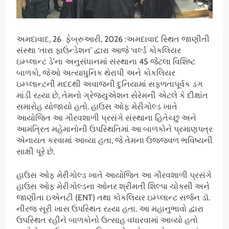
અમદાવાદ, 26 ફેબ્રુઆરી, 2026 :અમદાવાદ સ્થિત જાણીતી
સંસ્થા ‘તારા ફાઉન્ડેશન’ દ્વારા આજે ‘વર્લ્ડ કોકલિયર
ઇમ્પ્લાન્ટ ડે’ના અનુસંધાનમાં સંસ્થાના 45 જેટલા વિશિષ્ટ
બાળકો, જેઓ અત્યાધુનિક થેરાપી અને કોકલિયર
ઇમ્પ્લાન્ટની મદદથી અવાજની દુનિયામાં સફળતાપૂર્વક ડગ
માંડી રહ્યા છે, તેમનો ગ્રેજ્યુએશન સેરેમની એટલે કે દીક્ષાંત
સમારોહ યોજાયો હતો. હાઉસ ઓફ મેરીગોલ્ડ ખાતે
આયોજિત આ ગૌરવશાળી પ્રસંગે સંસ્થાના હિતેચ્છુ અને
આમંત્રિત મહેમાનોની ઉપસ્થિતિમાં આ બાળકોને પ્રમાણપત્ર
એનાયત કરવામાં આવ્યા હતા, જે તેમના ઉજ્જવળ ભવિષ્યની
સાક્ષી પૂરે છે.
હાઉસ ઓફ મેરીગોલ્ડ ખાતે આયોજિત આ ગૌરવશાળી પ્રસંગે
હાઉસ ઓફ મેરીગોલ્ડના ઓનર શ્રીમતી શિલ્પા ચોક્સી અને
જાણીતા ઇએનટી (ENT) તથા કોકલિયર ઇમ્પ્લાન્ટ સર્જન ડૉ.
નીરજ સૂરી ખાસ ઉપસ્થિત રહ્યા હતા. આ મહાનુભાવો દ્વારા
ઉપસ્થિત રહીને બાળકોનો ઉત્સાહ વધારવામાં આવ્યો હતો