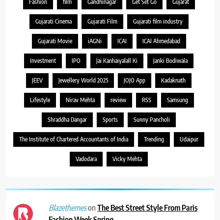
Fashion
film
Gandhinagar
Get Set Go
Gujarat
Gujarati Cinema
Gujarati Film
Gujarati film industry
Gujarati Movie
iAGNi
ICAI
ICAI Ahmedabad
Investment
IPO
Jai Kanhaiyalall Ki
Janki Bodiwala
JEEV
Jewellery World 2025
JOJO App
Kadaknath
Lifestyle
Nirav Mehta
review
RSS
Samsung
Shraddha Dangar
Sports
Sunny Pancholi
The Institute of Chartered Accountants of India
Trending
Udaipur
Vadodara
Vicky Mehta
on
The Best Street Style From Paris
Blazethemes
Fashion Week Spring