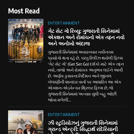
Most Read
ENTERTAINMENT
ગેટ સેટ ગો રિવ્યુ: ગુજરાતી સિનેમામાં
એક્શન અને રોમાંચનો એક તદ્દન નવો
અને અનોખો અંદાજ
ગુજરાતી સિનેમામાં અવારનવાર નવીનતમ
પ્રયોગો થતા રહે છે, પરંતુ રિલીઝ થયેલી ફિલ્મ
‘ગેટ સેટ ગો’ (Get Set Go) દર્શકો માટે એક તદ્દન
નવો, તાજો અને રોમાંચક અનુભવ લઈને આવી
છે. અર્ણવ કુમારના નિર્દેશન અને જીનલ
બેલાણીની શાનદાર વાર્તા પર આધારિત આ એક
એક્શન-એડવેન્ચર થ્રિલર ફિલ્મ છે, જે
ગુજરાતી સિનેમામાં અત્યાર સુધી બહુ ઓછી
જોવા મળેલી...
ENTERTAINMENT
ઝી સ્ટુડિયોઝનું ગુજરાતી સિનેમામાં
ગ્રાન્ડ એન્ટ્રી: સિદ્ધાર્થ રાંદેરિયાની