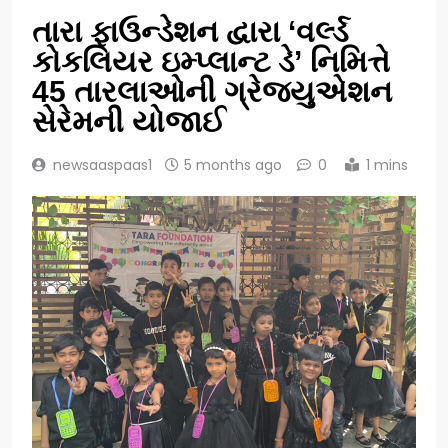
તારા ફાઉન્ડેશન દ્વારા ‘વર્લ્ડ
કોકલિયર ઇમ્પ્લાન્ટ ડે’ નિમિત્તે
45 તારલાઓની ગ્રેજ્યુએશન
સેરેમની યોજાઈ
newsaaspaas1
5 months ago
0
1 mins