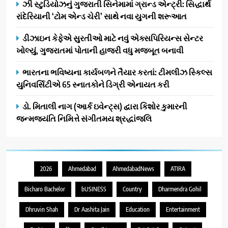
ઝી સ્ટુડિયોઝનું ગુજરાતી સિનેમામાં ગ્રાન્ડ એન્ટ્રી: સિદ્ધાર્થ
રાંદેરિયાની ‘ટોમ એન્ડ ચેરી’ સાથે નવા યુગની શરૂઆત
ડીઝાઇન કેફેએ સુરતીઓ માટે નવું એક્સપિરિયન્સ સેન્ટર
ખોલ્યું, ગુજરાતમાં પોતાની હાજરી વધુ મજબૂત બનાવી
ભારતના ભવિષ્યના કાર્યબળને તૈયાર કરતાં: ટીમલીઝ સ્કિલ્સ
યુનિવર્સિટીએ 65 સ્નાતકોને ડિગ્રી એનાયત કરી
ડો. મિતાલી નાગ (આર્ક ઇવેન્ટ્સ) દ્વારા કિશોર કુમારની
જન્મજયંતિ નિમિત્તે સંગીતમય શ્રદ્ધાંજલિ
2026
Ahmedabad
AhmedabadNews
ATIRA
Bicharo Bachelor
bUSINESS
Country
Dharmendra Gohil
Dhruvin Shah
Dr Aashita Jain
Education
Entertainment