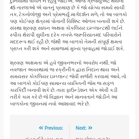
દુનિયાથી વંચિત ન રહેવું જોઈએ. આજે ગ્રેજ્યુએટ થયેલા
45 તારલાઓ એ વાતનું પ્રમાણ છે કે જો યોગ્ય સમયે સાચી
તક, ટેકનોલોજી અને પ્રેમભર્યું માર્ગદર્શન મળે, તો આ બાળકો
પણ કોઈપણ ક્ષેત્રમાં પોતાની વિશિષ્ટ ઓળખ બનાવી શકે છે.
સંસ્થા શ્રવણ સાધન અથવા કોકલિયર ઇમ્પ્લાન્ટથી લઈને
સ્પીચ થેરાપી સુધીના દરેક તબક્કે જરૂરિયાતમંદ પરિવારોને
મદદરૂપ થઈ રહી છે, જેથી આ બાળકો તેમની સંપૂર્ણ ક્ષમતા
પ્રાપ્ત કરી શકે અને સમાજમાં મુખ્ય પ્રવાહમાં જોડાઈ શકે.
શ્રવણ અક્ષમતા એ હવે જીવનભરનો અવરોધ નથી. જો
નવજાત અવસ્થામાં જ સ્ક્રીનીંગ દ્વારા નિદાન થાય અને
સમયસર કોકલિયર ઇમ્પ્લાન્ટ જેવી સર્જરી કરવામાં આવે, તો
આ બાળકો કોઈપણ સામાન્ય વ્યક્તિની જેમ જ સફળ
કારકિર્દી બનાવી શકે છે. તારા ફાઉન્ડેશન એક એવી કડી
તરીકે કામ કરે છે જે વિજ્ઞાન અને માનવતાને જોડીને આ
બાળકોના જીવનમાં નવો આશાવાદ ભરે છે.
Post
Previous:
Next: