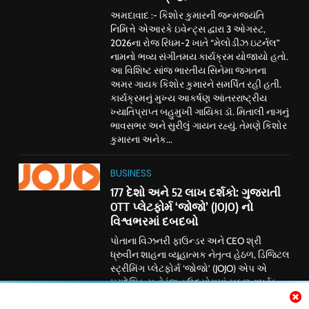
અમદાવાદ :- કિશોર કુમારની જન્મજયંતિ
નિમિત્તે એઆરકે ઇવેન્ટ્સ દ્વારા 3 ઓગસ્ટ,
2026ના રોજ રિધમ-2 ખાતે “મેલોડીઝ ઇટર્નલ”
નામનો ભવ્ય સંગીતમય કાર્યક્રમ યોજાયો હતો.
આ વિશિષ્ટ સાંજ ભારતીય સિનેમા જગતના
અમર ગાયક કિશોર કુમારને સમર્પિત રહી હતી.
કાર્યક્રમનું મુખ્ય આકર્ષણ આંતરરાષ્ટ્રીય
ખ્યાતિપ્રાપ્ત બહુમુખી ગાયિકા ડૉ. મિતાલી નાગનું
ભાવસભર અને સુરીલું ગાયન રહ્યું. તેમણે કિશોર
કુમારના અનેક...
BUSINESS
177 દેશો અને 52 લાખ દર્શકો: ગુજરાતી
OTT પ્લેટફોર્મ ‘જોજો’ (JOJO) નો
વિશ્વભરમાં દબદબો
પોતાના વિઝનરી ફાઉન્ડર અને CEO શ્રી
ધ્રુવીન શાહના વ્યૂહાત્મક નેતૃત્વ હેઠળ, ડિજિટલ
સ્ટ્રીમિંગ પ્લેટફોર્મ ‘જોજો’ (JOJO) એપ એ
પ્રાદેશિક મનોરંજન ઉદ્યોગમાં સફળતાપૂર્વક
ક્રાંતિકારી પરિવર્તન આણ્યું છે. ડિજિટલ