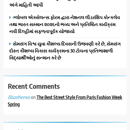
અંગે માહિતી આપી
ગ્લોબલ એક્સેલન્સ ફોરમ દ્વારા નેશનલ લીડરશિપ કોન્કલેવ
તથા ભારત સમ્માન ૨૦૨૬નો ભવ્ય અને પ્રતિષ્ઠિત કાર્યક્રમ
નવી દિલ્હીમાં સફળતાપૂર્વક યોજાયો
સેમસંગ વિશ્વ યુવા કૌશલ્ય દિવસની ઉજવણી કરે છે, સેમસંગ
દોસ્ત કૌશલ્ય વિકાસ કાર્યક્રમના 30 ટોચના પ્રતિભાશાળી
વિદ્યાર્થીઓનું સન્માન કરે છે
Recent Comments
on
The Best Street Style From Paris Fashion Week
Blazethemes
Spring