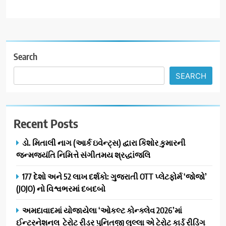
Search
SEARCH
Recent Posts
ડો. મિતાલી નાગ (આર્ક ઇવેન્ટ્સ) દ્વારા કિશોર કુમારની
જન્મજયંતિ નિમિત્તે સંગીતમય શ્રદ્ધાંજલિ
177 દેશો અને 52 લાખ દર્શકો: ગુજરાતી OTT પ્લેટફોર્મ ‘જોજો’
(JOJO) નો વિશ્વભરમાં દબદબો
અમદાવાદમાં યોજાયેલા ‘ઓકલ્ટ કોન્ક્લેવ 2026’માં
ઈન્ટરનેશનલ ટેરોટ રીડર પુનિતજી લુલ્લા એ ટેરોટ કાર્ડ રીડિંગ