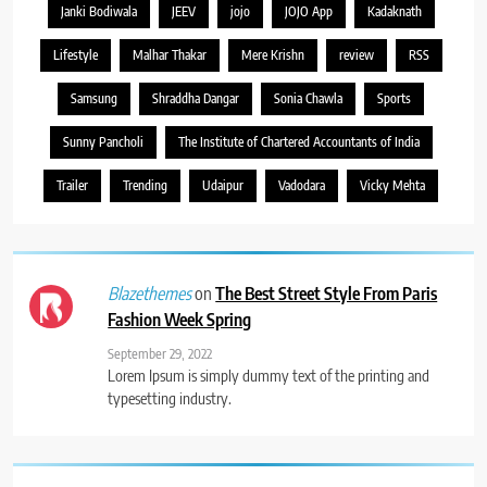
Janki Bodiwala
JEEV
jojo
JOJO App
Kadaknath
Lifestyle
Malhar Thakar
Mere Krishn
review
RSS
Samsung
Shraddha Dangar
Sonia Chawla
Sports
Sunny Pancholi
The Institute of Chartered Accountants of India
Trailer
Trending
Udaipur
Vadodara
Vicky Mehta
on
The Best Street Style From Paris
Blazethemes
Fashion Week Spring
September 29, 2022
Lorem Ipsum is simply dummy text of the printing and
typesetting industry.