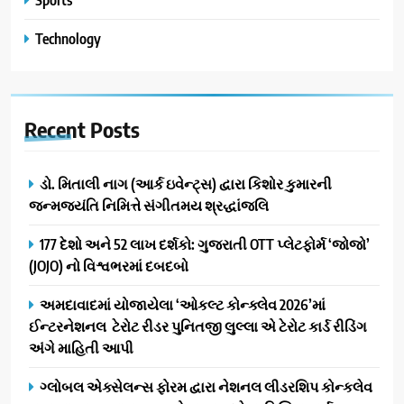
Technology
Recent
Posts
ડો. મિતાલી નાગ (આર્ક ઇવેન્ટ્સ) દ્વારા કિશોર કુમારની
જન્મજયંતિ નિમિત્તે સંગીતમય શ્રદ્ધાંજલિ
177 દેશો અને 52 લાખ દર્શકો: ગુજરાતી OTT પ્લેટફોર્મ ‘જોજો’
(JOJO) નો વિશ્વભરમાં દબદબો
અમદાવાદમાં યોજાયેલા ‘ઓકલ્ટ કોન્ક્લેવ 2026’માં
ઈન્ટરનેશનલ ટેરોટ રીડર પુનિતજી લુલ્લા એ ટેરોટ કાર્ડ રીડિંગ
અંગે માહિતી આપી
ગ્લોબલ એક્સેલન્સ ફોરમ દ્વારા નેશનલ લીડરશિપ કોન્કલેવ