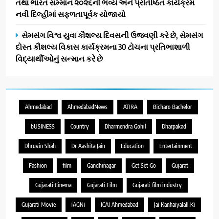
તથા ભારત સમ્માન ૨૦૨૬નો ભવ્ય અને પ્રતિષ્ઠિત કાર્યક્રમ
નવી દિલ્હીમાં સફળતાપૂર્વક યોજાયો
સેમસંગ વિશ્વ યુવા કૌશલ્ય દિવસની ઉજવણી કરે છે, સેમસંગ
દોસ્ત કૌશલ્ય વિકાસ કાર્યક્રમના 30 ટોચના પ્રતિભાશાળી
વિદ્યાર્થીઓનું સન્માન કરે છે
Ahmedabad
AhmedabadNews
ATIRA
Bicharo Bachelor
bUSINESS
Country
Dharmendra Gohil
Dharpakad
Dhruvin Shah
Dr Aashita Jain
Education
Entertainment
Fashion
film
Gandhinagar
Get Set Go
Gujarat
Gujarati Cinema
Gujarati Film
Gujarati film industry
Gujarati Movie
iAGNi
ICAI Ahmedabad
Jai Kanhaiyalall Ki