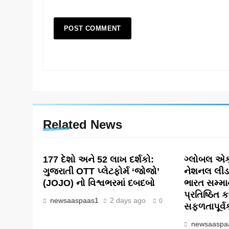
Related News
177 દેશો અને 52 લાખ દર્શકો:
ગ્લોબલ એક્
ગુજરાતી OTT પ્લેટફોર્મ ‘જોજો’
નેશનલ લીડ
(JOJO) નો વિશ્વભરમાં દબદબો
ભારત સમ્મ
પ્રતિષ્ઠિત ક
newsaaspaas1
2 days ago
0
સફળતાપૂર્
newsaaspa