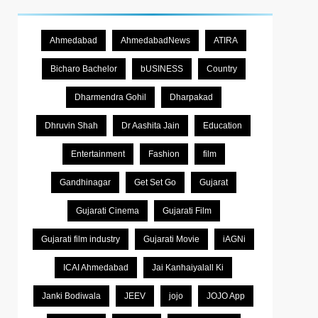
Ahmedabad
AhmedabadNews
ATIRA
Bicharo Bachelor
bUSINESS
Country
Dharmendra Gohil
Dharpakad
Dhruvin Shah
Dr Aashita Jain
Education
Entertainment
Fashion
film
Gandhinagar
Get Set Go
Gujarat
Gujarati Cinema
Gujarati Film
Gujarati film industry
Gujarati Movie
iAGNi
ICAI Ahmedabad
Jai Kanhaiyalall Ki
Janki Bodiwala
JEEV
jojo
JOJO App