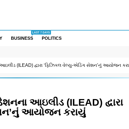
LAST 7 DAYS
Y
BUSINESS
POLITICS
લીડ (ILEAD) દ્વારા ‘ફિઝિકલ વેલ્યુ-એડિંગ સેશન’નું આયોજન કરાય
શનના આઇલીડ (ILEAD) દ્વારા
શન’નું આયોજન કરાયું