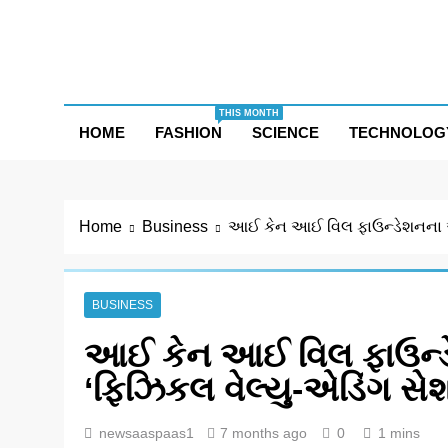
Skip
to
content
THIS MONTH
HOME
FASHION
SCIENCE
TECHNOLOG
Home
Business
આઈ કેન આઈ વિલ ફાઉન્ડેશનના આઇ
BUSINESS
આઈ કેન આઈ વિલ ફાઉન્ડે
‘ફિઝિકલ વેલ્યુ-એડિંગ સે
newsaaspaas1
7 months ago
0
1 mins