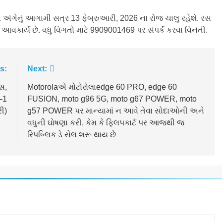
ંગેનું આગામી સત્ર 13 ફેબ્રુઆરી, 2026 ના રોજ ચાલુ રહેશે. રસ
વકાર્ય છે. વધુ વિગતો માટે 9909001469 પર સંપર્ક કરવા વિનંતી.
s:
Next:
સ,
Motorolaએ મોટોરોલાedge 60 PRO, edge 60
–1
FUSION, moto g96 5G, moto g67 POWER, moto
ી)
g57 POWER પર માન્યામાં ન આવે તેવા સોદાઓની અને
વધુની ઘોષણા કરી, કેમ કે ફ્લિપકાર્ટ પર આજથી જ
રિપબ્લિક ડે સેલ શરૂ થાય છે