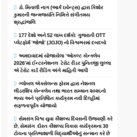
ડો. મિતાલી નાગ (આર્ક ઇવેન્ટ્સ) દ્વારા કિશોર
કુમારની જન્મજયંતિ નિમિત્તે સંગીતમય
શ્રદ્ધાંજલિ
177 દેશો અને 52 લાખ દર્શકો: ગુજરાતી OTT
પ્લેટફોર્મ ‘જોજો’ (JOJO) નો વિશ્વભરમાં દબદબો
અમદાવાદમાં યોજાયેલા ‘ઓકલ્ટ કોન્ક્લેવ
2026’માં ઈન્ટરનેશનલ ટેરોટ રીડર પુનિતજી લુલ્લા
એ ટેરોટ કાર્ડ રીડિંગ અંગે માહિતી આપી
ગ્લોબલ એક્સેલન્સ ફોરમ દ્વારા નેશનલ
લીડરશિપ કોન્કલેવ તથા ભારત સમ્માન ૨૦૨૬નો
ભવ્ય અને પ્રતિષ્ઠિત કાર્યક્રમ નવી દિલ્હીમાં
સફળતાપૂર્વક યોજાયો
સેમસંગ વિશ્વ યુવા કૌશલ્ય દિવસની ઉજવણી કરે
છે, સેમસંગ દોસ્ત કૌશલ્ય વિકાસ કાર્યક્રમના 30
ટોચના પ્રતિભાશાળી વિદ્યાર્થીઓનું સન્માન કરે છે