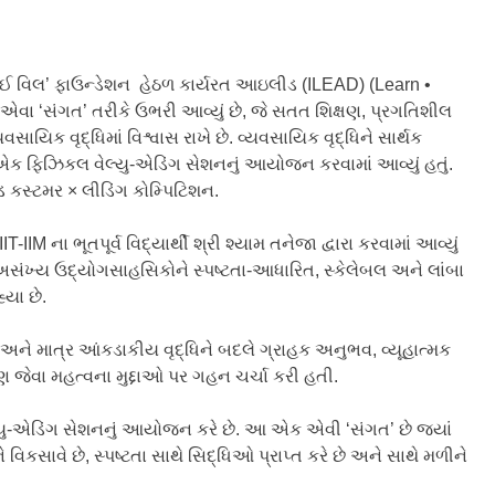
ઈ વિલ’ ફાઉન્ડેશન હેઠળ કાર્યરત આઇલીડ (ILEAD) (Learn •
વા ‘સંગત’ તરીકે ઉભરી આવ્યું છે, જે સતત શિક્ષણ, પ્રગતિશીલ
વસાયિક વૃદ્ધિમાં વિશ્વાસ રાખે છે. વ્યવસાયિક વૃદ્ધિને સાર્થક
એક ફિઝિકલ વેલ્યુ-એડિંગ સેશનનું આયોજન કરવામાં આવ્યું હતું.
 કસ્ટમર × લીડિંગ કોમ્પિટિશન.
ના ભૂતપૂર્વ વિદ્યાર્થી શ્રી શ્યામ તનેજા દ્વારા કરવામાં આવ્યું
 અસંખ્ય ઉદ્યોગસાહસિકોને સ્પષ્ટતા-આધારિત, સ્કેલેબલ અને લાંબા
્યા છે.
ે માત્ર આંકડાકીય વૃદ્ધિને બદલે ગ્રાહક અનુભવ, વ્યૂહાત્મક
ેવા મહત્વના મુદ્દાઓ પર ગહન ચર્ચા કરી હતી.
એડિંગ સેશનનું આયોજન કરે છે. આ એક એવી ‘સંગત’ છે જ્યાં
 વિકસાવે છે, સ્પષ્ટતા સાથે સિદ્ધિઓ પ્રાપ્ત કરે છે અને સાથે મળીને