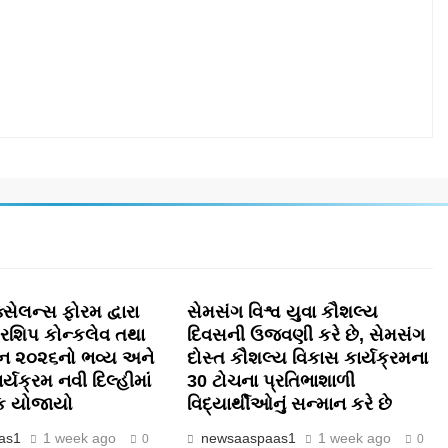
સેલન્સ ફોરમ દ્વારા
સેમસંગ વિશ્વ યુવા કૌશલ્ય
રશિપ કોન્કલેવ તથા
દિવસની ઉજવણી કરે છે, સેમસંગ
ાન ૨૦૨૬નો ભવ્ય અને
દોસ્ત કૌશલ્ય વિકાસ કાર્યક્રમના
ાર્યક્રમ નવી દિલ્હીમાં
30 ટોચના પ્રતિભાશાળી
વક યોજાયો
વિદ્યાર્થીઓનું સન્માન કરે છે
as1
1 week ago
newsaaspaas1
1 week ago
0
0