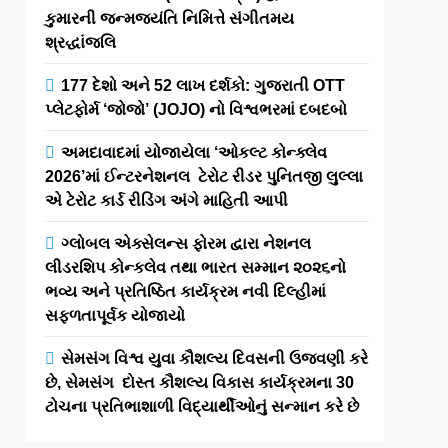
કુમારની જન્મજયંતિ નિમિત્તે સંગીતમય
શ્રદ્ધાંજલિ
177 દેશો અને 52 લાખ દર્શકો: ગુજરાતી OTT
પ્લેટફોર્મ ‘જોજો’ (JOJO) નો વિશ્વભરમાં દબદબો
અમદાવાદમાં યોજાયેલા ‘ઓકલ્ટ કોન્ક્લેવ
2026’માં ઈન્ટરનેશનલ ટેરોટ રીડર પુનિતજી લુલ્લા
એ ટેરોટ કાર્ડ રીડિંગ અંગે માહિતી આપી
ગ્લોબલ એક્સેલન્સ ફોરમ દ્વારા નેશનલ
લીડરશિપ કોન્કલેવ તથા ભારત સમ્માન ૨૦૨૬નો
ભવ્ય અને પ્રતિષ્ઠિત કાર્યક્રમ નવી દિલ્હીમાં
સફળતાપૂર્વક યોજાયો
સેમસંગ વિશ્વ યુવા કૌશલ્ય દિવસની ઉજવણી કરે
છે, સેમસંગ દોસ્ત કૌશલ્ય વિકાસ કાર્યક્રમના 30
ટોચના પ્રતિભાશાળી વિદ્યાર્થીઓનું સન્માન કરે છે