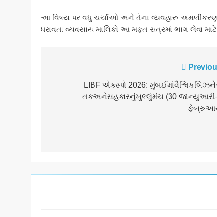
આ વિષય પર વધુ ચર્ચાઓ અને તેના વ્યવહારુ અમલીકરણ અ
ધરાવતા વ્યવસાય માલિકો આ મફત સત્રમાં ભાગ લેવા માટે આ
Post
Previou
navigation
LIBF એક્સ્પો 2026: મુંબઈમાંવૈશ્વિકબિઝને
તકઅનેસહકારનુંખુલ્લુંમંચ (30 જાન્યુઆરી
ફેબ્રુઆર