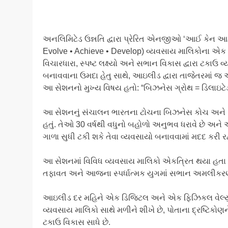
અનલિમિટેડ ઉન્નતિ દ્વારા પ્રેરિત એનજીઓ ‘આઈ કેન આ
Evolve • Achieve • Develop) વ્યવસાય માલિકોના એક એ
વિચારધારા, સ્પષ્ટ લક્ષ્યો અને સભાન વિકાસ દ્વારા ટકાઉ વ્ય
બનાવવાના ઉમદા હેતુ સાથે, આઇલીડ દ્વારા તાજેતરમાં જ 
આ સેશનનો મુખ્ય વિષય હતો: “બિઝનેસ ગ્રોથ = ડિલાઇટેડ
આ સેશનનું સંચાલન ભારતના ટોચના બિઝનેસ કોચ અને IIT-IIM 
હતું. તેઓ 30 વર્ષથી વધુનો બહોળો અનુભવ ધરાવે છે અને
ગાળા સુધી ટકી શકે તેવા વ્યવસાયો બનાવવામાં મદદ કરી રહ
આ સેશનમાં વિવિધ વ્યવસાય માલિકો એકત્રિત થયા હતા અન
તફાવત અને આજના સ્પર્ધાત્મક યુગમાં સભાન અમલીકરણ જ
આઇલીડ દર મહિને એક ડિજિટલ અને એક ફિઝિકલ વેલ્યુ-
વ્યવસાય માલિકો સાથે મળીને શીખે છે, પોતાના દ્રષ્ટિકોણને
ટકાઉ વિકાસ સાધે છે.