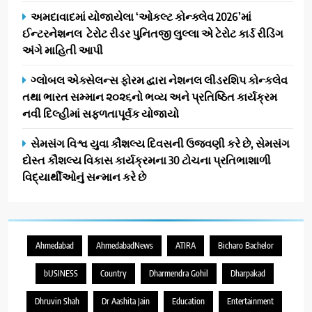
અમદાવાદમાં યોજાયેલા ‘ઓકલ્ટ કોન્ક્લેવ 2026’માં
ઈન્ટરનેશનલ ટેરોટ રીડર પુનિતજી લુલ્લા એ ટેરોટ કાર્ડ રીડિંગ
અંગે માહિતી આપી
ગ્લોબલ એક્સેલન્સ ફોરમ દ્વારા નેશનલ લીડરશિપ કોન્કલેવ
તથા ભારત સમ્માન ૨૦૨૬નો ભવ્ય અને પ્રતિષ્ઠિત કાર્યક્રમ
નવી દિલ્હીમાં સફળતાપૂર્વક યોજાયો
સેમસંગ વિશ્વ યુવા કૌશલ્ય દિવસની ઉજવણી કરે છે, સેમસંગ
દોસ્ત કૌશલ્ય વિકાસ કાર્યક્રમના 30 ટોચના પ્રતિભાશાળી
વિદ્યાર્થીઓનું સન્માન કરે છે
Ahmedabad
AhmedabadNews
ATIRA
Bicharo Bachelor
bUSINESS
Country
Dharmendra Gohil
Dharpakad
Dhruvin Shah
Dr Aashita Jain
Education
Entertainment