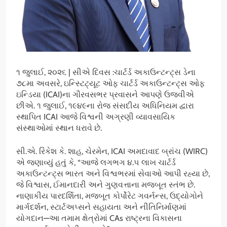
૧ જુલાઈ, ૨૦૨૬ | સીએ દિવસ :ચાર્ટર્ડ અકાઉન્ટન્ટ્સ ડેના
૭૮મા અવસરે, ઇન્સ્ટિટ્યૂટ ઓફ ચાર્ટર્ડ અકાઉન્ટન્ટ્સ ઓફ
ઇન્ડિયા (ICAI)ના ગૌરવસભર પ્રવાસને આપણે ઉજવીએ
છીએ. ૧ જુલાઈ, ૧૯૪૯ના રોજ સંસદીય અધિનિયમ દ્વારા
સ્થાપિત ICAI આજે વિશ્વની અગ્રણી વ્યાવસાયિક
સંસ્થાઓમાં સ્થાન ધરાવે છે.
સી.એ. રિંકેશ કે. શાહ, ચેરમેન, ICAI અમદાવાદ બ્રાંચ (WIRC)
એ જણાવ્યું હતું કે, “આજે લગભગ ૪.૫ લાખ ચાર્ટર્ડ
અકાઉન્ટન્ટ્સ ભારત અને વિશ્વભરમાં સેવાઓ આપી રહ્યા છે,
જે વિશ્વાસ, ઈમાનદારી અને ગુણવત્તાના મજબૂત સ્તંભ છે.
નાણાકીય પારદર્શિતા, મજબૂત કોર્પોરેટ ગવર્નન્સ, ઉદ્યોગોને
માર્ગદર્શન, સ્ટાર્ટઅપ્સને સહાયતા અને નીતિનિર્માણમાં
યોગદાન—આ તમામ ક્ષેત્રોમાં CAs રાષ્ટ્રના વિકાસના