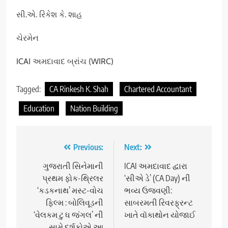
સી.એ. રિંકેશ કે. શાહ
ચેરમેન
ICAI અમદાવાદ બ્રાંચ (WIRC)
Tagged:
CA Rinkesh K. Shah
Chartered Accountant
Education
Nation Building
Post
Previous:
Next:
navigation
ગુજરાતી સિનેમાની
ICAI અમદાવાદ દ્વારા
પ્રથમ ફોક-થ્રિલર
‘સીએ ડે’ (CA Day) ની
‘કડકનાથ’ મસ્ટ-વોચ
ભવ્ય ઉજવણી:
ફિલ્મ : બોલિવૂડની
સાબરમતી રિવરફ્રન્ટ
‘વેલકમ ટુ ધ જંગલ’ ની
ખાતે વૉકાથોન યોજાઈ
સામે દર્શકોએ આ