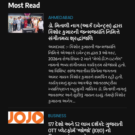
Most Read
AHMEDABAD
ડો. મિતાલી નાગ (આર્ક ઇવેન્ટ્સ) દ્વારા
કિશોર કુમારની જન્મજયંતિ નિમિત્તે
સંગીતમય શ્રદ્ધાંજલિ
અમદાવાદ :- કિશોર કુમારની જન્મજયંતિ
નિમિત્તે એઆરકે ઇવેન્ટ્સ દ્વારા 3 ઓગસ્ટ,
2026ના રોજ રિધમ-2 ખાતે “મેલોડીઝ ઇટર્નલ”
નામનો ભવ્ય સંગીતમય કાર્યક્રમ યોજાયો હતો.
આ વિશિષ્ટ સાંજ ભારતીય સિનેમા જગતના
અમર ગાયક કિશોર કુમારને સમર્પિત રહી હતી.
કાર્યક્રમનું મુખ્ય આકર્ષણ આંતરરાષ્ટ્રીય
ખ્યાતિપ્રાપ્ત બહુમુખી ગાયિકા ડૉ. મિતાલી નાગનું
ભાવસભર અને સુરીલું ગાયન રહ્યું. તેમણે કિશોર
કુમારના અનેક...
BUSINESS
177 દેશો અને 52 લાખ દર્શકો: ગુજરાતી
OTT પ્લેટફોર્મ ‘જોજો’ (JOJO) નો