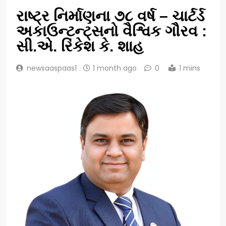
રાષ્ટ્ર નિર્માણના ૭૮ વર્ષ – ચાર્ટર્ડ
અકાઉન્ટન્ટ્સનો વૈશ્વિક ગૌરવ :
સી.એ. રિંકેશ કે. શાહ
newsaaspaas1
1 month ago
0
1 mins