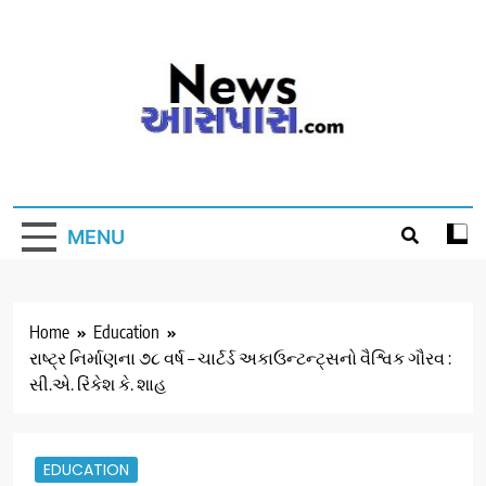
Skip
to
content
MENU
Home
Education
રાષ્ટ્ર નિર્માણના ૭૮ વર્ષ – ચાર્ટર્ડ અકાઉન્ટન્ટ્સનો વૈશ્વિક ગૌરવ :
સી.એ. રિંકેશ કે. શાહ
EDUCATION