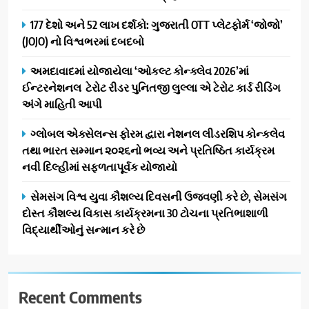
177 દેશો અને 52 લાખ દર્શકો: ગુજરાતી OTT પ્લેટફોર્મ ‘જોજો’
(JOJO) નો વિશ્વભરમાં દબદબો
અમદાવાદમાં યોજાયેલા ‘ઓકલ્ટ કોન્ક્લેવ 2026’માં
ઈન્ટરનેશનલ ટેરોટ રીડર પુનિતજી લુલ્લા એ ટેરોટ કાર્ડ રીડિંગ
અંગે માહિતી આપી
ગ્લોબલ એક્સેલન્સ ફોરમ દ્વારા નેશનલ લીડરશિપ કોન્કલેવ
તથા ભારત સમ્માન ૨૦૨૬નો ભવ્ય અને પ્રતિષ્ઠિત કાર્યક્રમ
નવી દિલ્હીમાં સફળતાપૂર્વક યોજાયો
સેમસંગ વિશ્વ યુવા કૌશલ્ય દિવસની ઉજવણી કરે છે, સેમસંગ
દોસ્ત કૌશલ્ય વિકાસ કાર્યક્રમના 30 ટોચના પ્રતિભાશાળી
વિદ્યાર્થીઓનું સન્માન કરે છે
Recent Comments