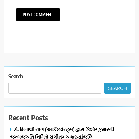
Search
SEARCH
Recent Posts
ડો. મિતાલી નાગ (આર્ક ઇવેન્ટ્સ) દ્વારા કિશોર કુમારની
જન્મજયંતિ નિમિત્તે સંગીતમય શ્રદ્ધાંજલિ