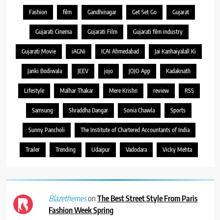
Fashion
film
Gandhinagar
Get Set Go
Gujarat
Gujarati Cinema
Gujarati Film
Gujarati film industry
Gujarati Movie
iAGNi
ICAI Ahmedabad
Jai Kanhaiyalall Ki
Janki Bodiwala
JEEV
jojo
JOJO App
Kadaknath
Lifestyle
Malhar Thakar
Mere Krishn
review
RSS
Samsung
Shraddha Dangar
Sonia Chawla
Sports
Sunny Pancholi
The Institute of Chartered Accountants of India
Trailer
Trending
Udaipur
Vadodara
Vicky Mehta
on
The Best Street Style From Paris
Blazethemes
Fashion Week Spring