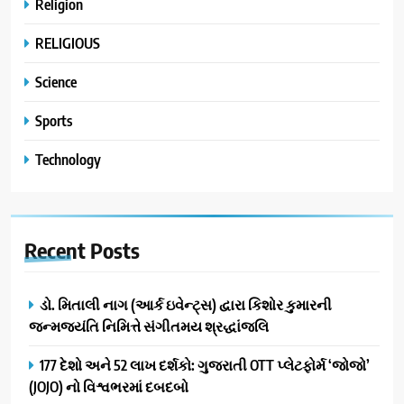
Religion
RELIGIOUS
Science
Sports
Technology
Recent
Posts
ડો. મિતાલી નાગ (આર્ક ઇવેન્ટ્સ) દ્વારા કિશોર કુમારની
જન્મજયંતિ નિમિત્તે સંગીતમય શ્રદ્ધાંજલિ
177 દેશો અને 52 લાખ દર્શકો: ગુજરાતી OTT પ્લેટફોર્મ ‘જોજો’
(JOJO) નો વિશ્વભરમાં દબદબો