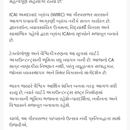
મહત્વપૂર્ણ સહયોગી રહ્યા છે.”
ICAI અમદાવાદ બ્રાંચ (WIRC) આ ગૌરવસભર વારસાને
આગળ ધપાવતી અગ્રણી બ્રાંચ તરીકે સતત કાર્યરત છે.
જ્ઞાનવર્ધન, વ્યાવસાયિક ઉત્તમતા, વિદ્યાર્થી વિકાસ અને
સામાજિક પહેલો દ્વારા બ્રાંચ ICAIના મૂલ્યોને મજબૂત બનાવે
છે.
ટેક્નોલોજી અને વૈશ્વિકીકરણના આ યુગમાં ચાર્ટર્ડ
અકાઉન્ટન્ટ્સની ભૂમિકા વધુ વ્યાપક બની છે. આજનો CA
માત્ર નાણાકીય નિષ્ણાત નથી, પરંતુ વ્યૂહાત્મક સલાહકાર,
જોખમ વ્યવસ્થાપક અને સ્થિર વિકાસનો માર્ગદર્શક છે.
ભારત જ્યારે વૈશ્વિક આર્થિક શક્તિ બનવા તરફ આગળ વધી
રહ્યું છે, ત્યારે ચાર્ટર્ડ અકાઉન્ટન્ટ્સ રાષ્ટ્ર નિર્માણમાં
અગત્યની ભૂમિકા ભજવતા રહેશે—પારદર્શિતા, નવીનતા અને
વિશ્વાસને મજબૂત બનાવતા રહેશે.
ચાલો, આ ગૌરવસભર પરંપરાનો ઉત્સવ નવી પ્રતિબદ્ધતા સાથે
ઉજવીએ.