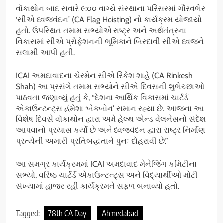
વૉકાથોન બાદ સવારે ૯:૦૦ વાગ્યે સંસ્થાના પરિસરમાં ગૌરવભેર
‘સીએ ધ્વજવંદન’ (CA Flag Hoisting) નો કાર્યક્રમ યોજાયો
હતો. ઉપસ્થિત તમામ સભ્યોએ રાષ્ટ્ર અને અર્થતંત્રના
વિકાસમાં સીએ પ્રોફેશનની ભૂમિકાને બિરદાવી સીએ ધ્વજને
સલામી આપી હતી.
ICAI અમદાવાદના ચેરમેન સીએ રિંકેશ શાહે (CA Rinkesh
Shah) આ પ્રસંગે તમામ સભ્યોને સીએ દિવસની શુભેચ્છાઓ
પાઠવતા જણાવ્યું હતું કે, “દેશના આર્થિક વિકાસમાં ચાર્ટર્ડ
એકાઉન્ટન્ટ્સ હંમેશા ‘બેકબોન’ સમાન રહ્યા છે. આજના આ
વિશેષ દિવસે વૉકાથોન દ્વારા અમે હેલ્થ એન્ડ વેલનેસનો સંદેશ
આપવાનો પ્રયાસ કર્યો છે અને ધ્વજવંદન દ્વારા રાષ્ટ્ર નિર્માણ
પ્રત્યેની અમારી પ્રતિબદ્ધતાને પુનઃ દોહરાવી છે.”
આ સમગ્ર કાર્યક્રમમાં ICAI અમદાવાદ મેનેજિંગ કમિટીના
સભ્યો, વરિષ્ઠ ચાર્ટર્ડ એકાઉન્ટન્ટ્સ અને વિદ્યાર્થીઓ મોટી
સંખ્યામાં હાજર રહી કાર્યક્રમને સફળ બનાવ્યો હતો.
Tagged:
78th CA Day
Ahmedabad