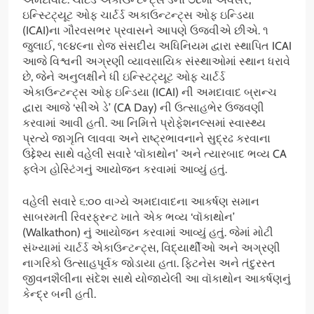
ઇન્સ્ટિટ્યૂટ ઓફ ચાર્ટર્ડ અકાઉન્ટન્ટ્સ ઓફ ઇન્ડિયા
(ICAI)ના ગૌરવસભર પ્રવાસને આપણે ઉજવીએ છીએ. ૧
જુલાઈ, ૧૯૪૯ના રોજ સંસદીય અધિનિયમ દ્વારા સ્થાપિત ICAI
આજે વિશ્વની અગ્રણી વ્યાવસાયિક સંસ્થાઓમાં સ્થાન ધરાવે
છે, જેને અનુલક્ષીને ધી ઇન્સ્ટિટ્યૂટ ઓફ ચાર્ટર્ડ
એકાઉન્ટન્ટ્સ ઓફ ઇન્ડિયા (ICAI) ની અમદાવાદ બ્રાન્ચ
દ્વારા આજે ‘સીએ ડે’ (CA Day) ની ઉત્સાહભેર ઉજવણી
કરવામાં આવી હતી. આ નિમિત્તે પ્રોફેશનલ્સમાં સ્વાસ્થ્ય
પ્રત્યે જાગૃતિ લાવવા અને રાષ્ટ્રભાવનાને સુદ્રઢ કરવાના
ઉદ્દેશ્ય સાથે વહેલી સવારે ‘વૉકાથોન’ અને ત્યારબાદ ભવ્ય CA
ફ્લેગ હોસ્ટિંગનું આયોજન કરવામાં આવ્યું હતું.
વહેલી સવારે ૬:૦૦ વાગ્યે અમદાવાદના આકર્ષણ સમાન
સાબરમતી રિવરફ્રન્ટ ખાતે એક ભવ્ય ‘વૉકાથોન’
(Walkathon) નું આયોજન કરવામાં આવ્યું હતું. જેમાં મોટી
સંખ્યામાં ચાર્ટર્ડ એકાઉન્ટન્ટ્સ, વિદ્યાર્થીઓ અને અગ્રણી
નાગરિકો ઉત્સાહપૂર્વક જોડાયા હતા. ફિટનેસ અને તંદુરસ્ત
જીવનશૈલીના સંદેશ સાથે યોજાયેલી આ વૉકાથોન આકર્ષણનું
કેન્દ્ર બની હતી.