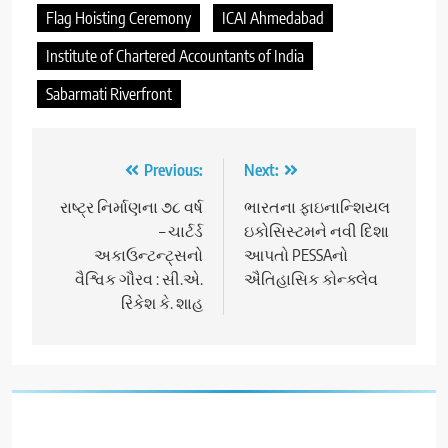
Flag Hoisting Ceremony
ICAI Ahmedabad
Institute of Chartered Accountants of India
Sabarmati Riverfront
Post
Previous:
Next:
navigation
રાષ્ટ્ર નિર્માણના ૭૮ વર્ષ
ભારતના ફાઇનાન્શિયલ
– ચાર્ટર્ડ
ઇકોસિસ્ટમને નવી દિશા
અકાઉન્ટન્ટ્સનો
આપતો PESSAનો
વૈશ્વિક ગૌરવ : સી.એ.
ઐતિહાસિક કોન્ક્લેવ
રિંકેશ કે. શાહ