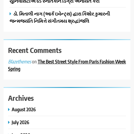
યુનિવર્સિટીએ 65 સ્નાતકોને ડિગ્રી એનાયત કરી
ડો. મિતાલી નાગ (આર્ક ઇવેન્ટ્સ) દ્વારા કિશોર કુમારની
જન્મજયંતિ નિમિત્તે સંગીતમય શ્રદ્ધાંજલિ
Recent Comments
on
The Best Street Style From Paris Fashion Week
Blazethemes
Spring
Archives
August 2026
July 2026