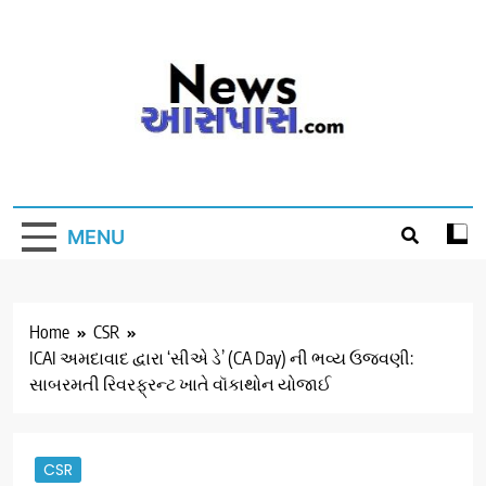
Skip
to
content
MENU
Home
CSR
ICAI અમદાવાદ દ્વારા ‘સીએ ડે’ (CA Day) ની ભવ્ય ઉજવણી:
સાબરમતી રિવરફ્રન્ટ ખાતે વૉકાથોન યોજાઈ
CSR