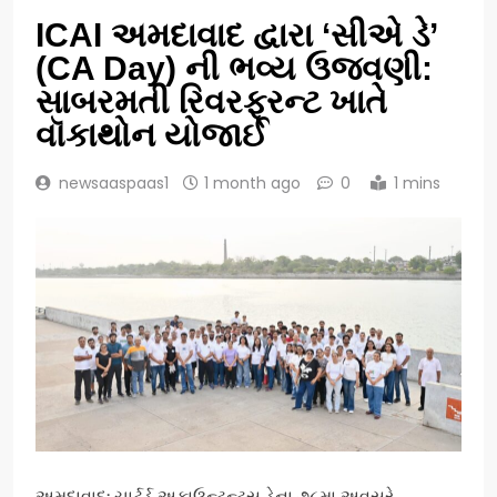
ICAI અમદાવાદ દ્વારા ‘સીએ ડે’
(CA Day) ની ભવ્ય ઉજવણી:
સાબરમતી રિવરફ્રન્ટ ખાતે
વૉકાથોન યોજાઈ
newsaaspaas1
1 month ago
0
1 mins
અમદાવાદ: ચાર્ટર્ડ અકાઉન્ટન્ટ્સ ડેના ૭૮મા અવસરે,