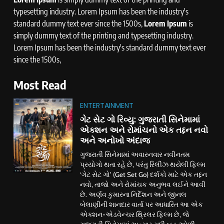
typesetting industry. Lorem Ipsum has been the industry's
standard dummy text ever since the 1500s,
Lorem Ipsum
is
simply dummy text of the printing and typesetting industry.
Lorem Ipsum has been the industry's standard dummy text ever
since the 1500s,
Most Read
ENTERTAINMENT
ગેટ સેટ ગો રિવ્યુ: ગુજરાતી સિનેમામાં
એક્શન અને રોમાંચનો એક તદ્દન નવો
અને અનોખો અંદાજ
ગુજરાતી સિનેમામાં અવારનવાર નવીનતમ
પ્રયોગો થતા રહે છે, પરંતુ રિલીઝ થયેલી ફિલ્મ
‘ગેટ સેટ ગો’ (Get Set Go) દર્શકો માટે એક તદ્દન
નવો, તાજો અને રોમાંચક અનુભવ લઈને આવી
છે. અર્ણવ કુમારના નિર્દેશન અને જીનલ
બેલાણીની શાનદાર વાર્તા પર આધારિત આ એક
એક્શન-એડવેન્ચર થ્રિલર ફિલ્મ છે, જે