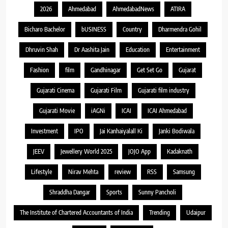
2026
Ahmedabad
AhmedabadNews
ATIRA
Bicharo Bachelor
bUSINESS
Country
Dharmendra Gohil
Dhruvin Shah
Dr Aashita Jain
Education
Entertainment
Fashion
film
Gandhinagar
Get Set Go
Gujarat
Gujarati Cinema
Gujarati Film
Gujarati film industry
Gujarati Movie
iAGNi
ICAI
ICAI Ahmedabad
Investment
IPO
Jai Kanhaiyalall Ki
Janki Bodiwala
JEEV
Jewellery World 2025
JOJO App
Kadaknath
Lifestyle
Nirav Mehta
review
RSS
Samsung
Shraddha Dangar
Sports
Sunny Pancholi
The Institute of Chartered Accountants of India
Trending
Udaipur