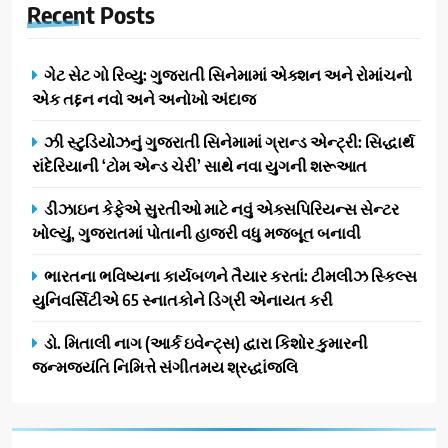
Recent
Posts
ગેટ સેટ ગો રિવ્યુ: ગુજરાતી સિનેમામાં એક્શન અને રોમાંચનો
એક તદ્દન નવો અને અનોખો અંદાજ
ઝી સ્ટુડિયોઝનું ગુજરાતી સિનેમામાં ગ્રાન્ડ એન્ટ્રી: સિદ્ધાર્થ
રાંદેરિયાની ‘ટોમ એન્ડ ચેરી’ સાથે નવા યુગની શરૂઆત
ડીઝાઇન કેફેએ સુરતીઓ માટે નવું એક્સપિરિયન્સ સેન્ટર
ખોલ્યું, ગુજરાતમાં પોતાની હાજરી વધુ મજબૂત બનાવી
ભારતના ભવિષ્યના કાર્યબળને તૈયાર કરતાં: ટીમલીઝ સ્કિલ્સ
યુનિવર્સિટીએ 65 સ્નાતકોને ડિગ્રી એનાયત કરી
ડો. મિતાલી નાગ (આર્ક ઇવેન્ટ્સ) દ્વારા કિશોર કુમારની
જન્મજયંતિ નિમિત્તે સંગીતમય શ્રદ્ધાંજલિ