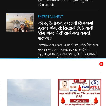
ગુજરાતી સિનેમામાં અત્યાર સુધી બહુ ઓછી
જોવા મળેલી...
ENTERTAINMENT
ઝી સ્ટુડિયોઝનું ગુજરાતી સિનેમામાં
ગ્રાન્ડ એન્ટ્રી: સિદ્ધાર્થ રાંદેરિયાની
‘ટોમ એન્ડ ચેરી’ સાથે નવા યુગની
શરૂઆત
ભારતીય મનોરંજન જગતમાં પ્રાદેશિક સિનેમાનો
પ્રભાવ સતત વધી રહ્યો છે. આ જ દિશામાં
મહત્વપૂર્ણ પગલું ભરીને ઝી સ્ટુડિયોઝે ગુજરાતી
ફિલ્મ ઇન્ડસ્ટ્રીમાં પોતાના સત્તાવાર પ્રવેશની
જાહેરાત કરી છે. ગુજરાતી રંગભૂમિ અને
સિનેમાના લોકપ્રિય અભિનેતા સિદ્ધાર્થ રાંદેરિયા
અભિનીત પારિવારિક મનોરંજન ફિલ્મ ‘ટોમ
એન્ડ ચેરી’ દ્વારા ઝી સ્ટુડિયોઝ હવે ગુજરાતી
સિનેમામાં પોતાની નવી ઇનિંગ્સની શરૂઆત કરી
રહ્યું છે....
Subscribe Us