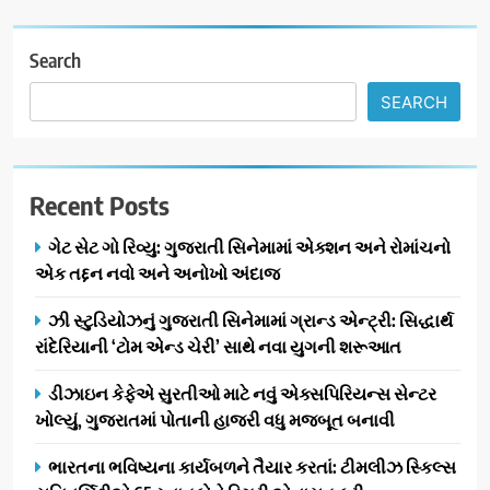
Search
SEARCH
Recent Posts
ગેટ સેટ ગો રિવ્યુ: ગુજરાતી સિનેમામાં એક્શન અને રોમાંચનો
એક તદ્દન નવો અને અનોખો અંદાજ
ઝી સ્ટુડિયોઝનું ગુજરાતી સિનેમામાં ગ્રાન્ડ એન્ટ્રી: સિદ્ધાર્થ
રાંદેરિયાની ‘ટોમ એન્ડ ચેરી’ સાથે નવા યુગની શરૂઆત
ડીઝાઇન કેફેએ સુરતીઓ માટે નવું એક્સપિરિયન્સ સેન્ટર
ખોલ્યું, ગુજરાતમાં પોતાની હાજરી વધુ મજબૂત બનાવી
ભારતના ભવિષ્યના કાર્યબળને તૈયાર કરતાં: ટીમલીઝ સ્કિલ્સ