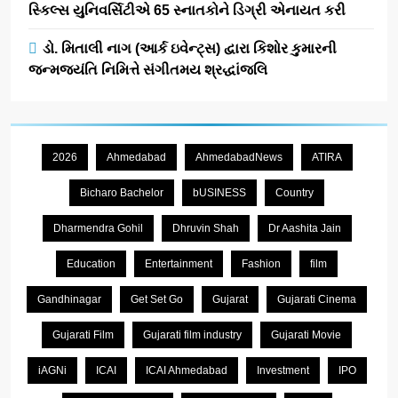
સ્કિલ્સ યુનિવર્સિટીએ 65 સ્નાતકોને ડિગ્રી એનાયત કરી
ડો. મિતાલી નાગ (આર્ક ઇવેન્ટ્સ) દ્વારા કિશોર કુમારની
જન્મજયંતિ નિમિત્તે સંગીતમય શ્રદ્ધાંજલિ
2026
Ahmedabad
AhmedabadNews
ATIRA
Bicharo Bachelor
bUSINESS
Country
Dharmendra Gohil
Dhruvin Shah
Dr Aashita Jain
Education
Entertainment
Fashion
film
Gandhinagar
Get Set Go
Gujarat
Gujarati Cinema
Gujarati Film
Gujarati film industry
Gujarati Movie
iAGNi
ICAI
ICAI Ahmedabad
Investment
IPO