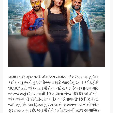
અમદાવાદ: ગુજરાતી એન્ટરટેઈનમેન્ટ ઈન્ડસ્ટ્રીમાં હંમેશા
કંઈક નવું અને હટકે પીરસવા માટે જાણીતું OTT પ્લેટફોર્મ
‘JOJO’ ફરી એકવાર દર્શકોના ચહેરા પર સ્મિત લાવવા માટે
સજ્જ થયું છે. આગામી 19 માર્ચના રોજ ‘JOJO એપ’ પર
એક અનોખી કોમેડી-ડ્રામા ફિલ્મ ‘સેવાભાવી’ રિલીઝ થવા
જઈ રહી છે. આ ફિલ્મ હાસ્ય અને અર્થસભર વાર્તાનો એક
સુંદર સમન્વય છે, જે દર્શકોને મનોરંજનની સાથે સામાજિક