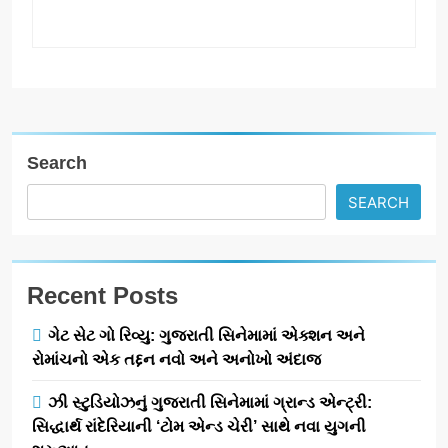
Search
SEARCH
Recent Posts
ગેટ સેટ ગો રિવ્યુ: ગુજરાતી સિનેમામાં એક્શન અને
રોમાંચનો એક તદ્દન નવો અને અનોખો અંદાજ
ઝી સ્ટુડિયોઝનું ગુજરાતી સિનેમામાં ગ્રાન્ડ એન્ટ્રી:
સિદ્ધાર્થ રાંદેરિયાની ‘ટોમ એન્ડ ચેરી’ સાથે નવા યુગની