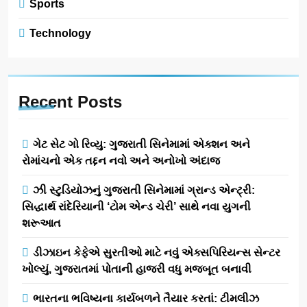
Sports
Technology
Recent
Posts
ગેટ સેટ ગો રિવ્યુ: ગુજરાતી સિનેમામાં એક્શન અને
રોમાંચનો એક તદ્દન નવો અને અનોખો અંદાજ
ઝી સ્ટુડિયોઝનું ગુજરાતી સિનેમામાં ગ્રાન્ડ એન્ટ્રી:
સિદ્ધાર્થ રાંદેરિયાની ‘ટોમ એન્ડ ચેરી’ સાથે નવા યુગની
શરૂઆત
ડીઝાઇન કેફેએ સુરતીઓ માટે નવું એક્સપિરિયન્સ સેન્ટર
ખોલ્યું, ગુજરાતમાં પોતાની હાજરી વધુ મજબૂત બનાવી
ભારતના ભવિષ્યના કાર્યબળને તૈયાર કરતાં: ટીમલીઝ