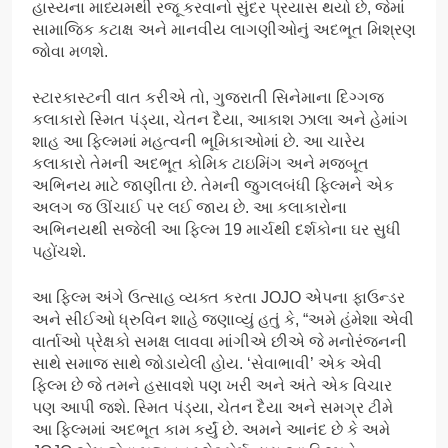
હાસ્યના માધ્યમથી રજૂ કરવાનો સુંદર પ્રયાસ થયો છે, જેમાં
સામાજિક કટાક્ષ અને માનવીય લાગણીઓનું અદભૂત મિશ્રણ
જોવા મળશે.
સ્ટારકાસ્ટની વાત કરીએ તો, ગુજરાતી સિનેમાના દિગ્ગજ
કલાકારો સ્મિત પંડ્યા, ચેતન દૈયા, આકાશ ઝાલા અને હેમાંગ
શાહ આ ફિલ્મમાં મહત્વની ભૂમિકાઓમાં છે. આ ચારેય
કલાકારો તેમની અદભૂત કોમિક ટાઇમિંગ અને મજબૂત
અભિનય માટે જાણીતા છે. તેમની જુગલબંધી ફિલ્મને એક
અલગ જ ઊંચાઈ પર લઈ જાય છે. આ કલાકારોના
અભિનયથી સજેલી આ ફિલ્મ 19 માર્ચથી દર્શકોના ઘર સુધી
પહોંચશે.
આ ફિલ્મ અંગે ઉત્સાહ વ્યક્ત કરતા JOJO એપના ફાઉન્ડર
અને સીઈઓ ધ્રુવિન શાહે જણાવ્યું હતું કે, “અમે હંમેશા એવી
વાર્તાઓ પ્રેક્ષકો સમક્ષ લાવવા માંગીએ છીએ જે મનોરંજનની
સાથે સમાજ સાથે જોડાયેલી હોય. ‘સેવાભાવી’ એક એવી
ફિલ્મ છે જે તમને હસાવશે પણ ખરી અને અંતે એક વિચાર
પણ આપી જશે. સ્મિત પંડ્યા, ચેતન દૈયા અને સમગ્ર ટીમે
આ ફિલ્મમાં અદભૂત કામ કર્યું છે. અમને આનંદ છે કે અમે