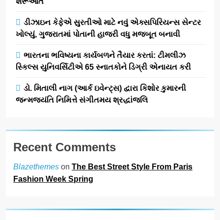
શરૂઆત
ડીઝાઇન કેફેએ સુરતીઓ માટે નવું એક્સપિરિયન્સ સેન્ટર
ખોલ્યું, ગુજરાતમાં પોતાની હાજરી વધુ મજબૂત બનાવી
ભારતના ભવિષ્યના કાર્યબળને તૈયાર કરતાં: ટીમલીઝ
સ્કિલ્સ યુનિવર્સિટીએ 65 સ્નાતકોને ડિગ્રી એનાયત કરી
ડો. મિતાલી નાગ (આર્ક ઇવેન્ટ્સ) દ્વારા કિશોર કુમારની
જન્મજયંતિ નિમિત્તે સંગીતમય શ્રદ્ધાંજલિ
Recent Comments
on
The Best Street Style From Paris
Blazethemes
Fashion Week Spring