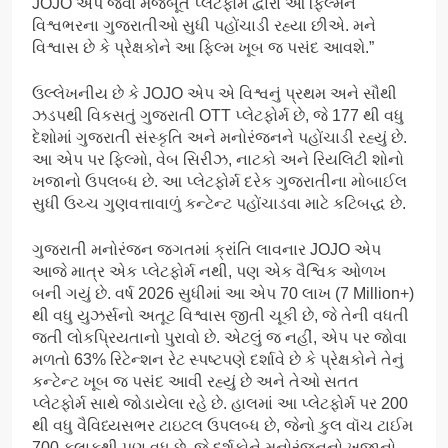
JOJO એપ જેવા મજબૂત પ્લેટફોર્મ દ્વારા આ ફિલ્મને
વિશ્વભરના ગુજરાતીઓ સુધી પહોંચાડી રહ્યા છીએ. મને
વિશ્વાસ છે કે પ્રેક્ષકોને આ ફિલ્મ ખૂબ જ પસંદ આવશે.”
ઉલ્લેખનીય છે કે JOJO એપ એ વિશ્વનું પ્રથમ અને સૌથી
ઝડપથી વિકસતું ગુજરાતી OTT પ્લેટફોર્મ છે, જે 177 થી વધુ
દેશોમાં ગુજરાતી સંસ્કૃતિ અને મનોરંજનને પહોંચાડી રહ્યું છે.
આ એપ પર ફિલ્મો, વેબ સિરીઝ, નાટકો અને રિયલિટી શોનો
ખજાનો ઉપલબ્ધ છે. આ પ્લેટફોર્મ દરેક ગુજરાતીના મોબાઈલ
સુધી ઉચ્ચ ગુણવત્તાવાળું કન્ટેન્ટ પહોંચાડવા માટે કટિબદ્ધ છે.
ગુજરાતી મનોરંજન જગતમાં ક્રાંતિ લાવનાર JOJO એપ
આજે માત્ર એક પ્લેટફોર્મ નથી, પણ એક વૈશ્વિક ઓળખ
બની ગયું છે. વર્ષ 2026 સુધીમાં આ એપ 70 લાખ (7 Million+)
થી વધુ યુઝર્સનો અતૂટ વિશ્વાસ જીતી ચૂકી છે, જે તેની વધતી
જતી લોકપ્રિયતાનો પુરાવો છે. એટલું જ નહીં, એપ પર જોવા
મળતો 63% રિટેન્શન રેટ સ્પષ્ટપણે દર્શાવે છે કે પ્રેક્ષકોને તેનું
કન્ટેન્ટ ખૂબ જ પસંદ આવી રહ્યું છે અને તેઓ સતત
પ્લેટફોર્મ સાથે જોડાયેલા રહે છે. હાલમાં આ પ્લેટફોર્મ પર 200
થી વધુ વૈવિધ્યસભર ટાઇટલ ઉપલબ્ધ છે, જેનો કુલ વૉચ ટાઈમ
700 કલાકથી પણ વધુ છે, જે દર્શકોને મનોરંજનનો ખજાનો