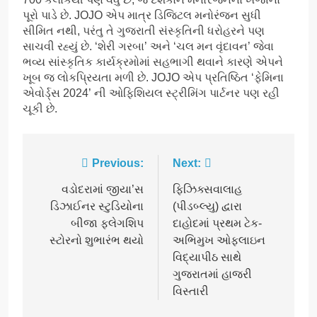
પૂરો પાડે છે. JOJO એપ માત્ર ડિજિટલ મનોરંજન સુધી
સીમિત નથી, પરંતુ તે ગુજરાતી સંસ્કૃતિની ધરોહરને પણ
સાચવી રહ્યું છે. ‘શેરી ગરબા’ અને ‘ચલ મન વૃંદાવન’ જેવા
ભવ્ય સાંસ્કૃતિક કાર્યક્રમોમાં સહભાગી થવાને કારણે એપને
ખૂબ જ લોકપ્રિયતા મળી છે. JOJO એપ પ્રતિષ્ઠિત ‘ફેમિના
એવોર્ડ્સ 2024’ ની ઓફિશિયલ સ્ટ્રીમિંગ પાર્ટનર પણ રહી
ચૂકી છે.
Post
Previous:
Next:
navigation
વડોદરામાં જીયા’સ
ફિઝિક્સવાલાહ
ડિઝાઈનર સ્ટુડિયોના
(પીડબ્લ્યુ) દ્વારા
બીજા ફ્લેગશિપ
દાહોદમાં પ્રથમ ટેક-
સ્ટોરનો શુભારંભ થયો
અભિમુખ ઓફલાઇન
વિદ્યાપીઠ સાથે
ગુજરાતમાં હાજરી
વિસ્તારી