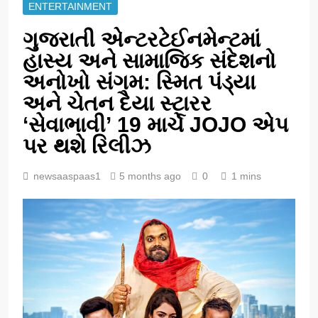
ENTERTAINMENT
ગુજરાતી એન્ટરટેઈનમેન્ટમાં
હાસ્ય અને સામાજિક સંદેશનો
અનોખો સંગમ: સ્મિત પંડ્યા
અને ચેતન દૈયા સ્ટારર
‘સેવાભાવી’ 19 માર્ચે JOJO એપ
પર થશે રિલીઝ
newsaaspaas1
5 months ago
0
1 mins