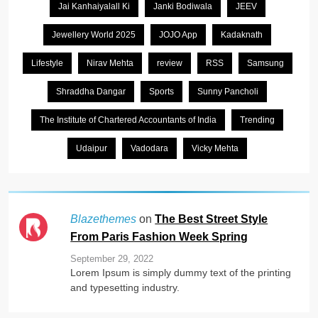
Jai Kanhaiyalall Ki
Janki Bodiwala
JEEV
Jewellery World 2025
JOJO App
Kadaknath
Lifestyle
Nirav Mehta
review
RSS
Samsung
Shraddha Dangar
Sports
Sunny Pancholi
The Institute of Chartered Accountants of India
Trending
Udaipur
Vadodara
Vicky Mehta
on
The Best Street Style
Blazethemes
From Paris Fashion Week Spring
September 29, 2022
Lorem Ipsum is simply dummy text of the printing
and typesetting industry.