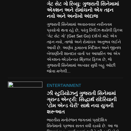
ગેટ સેટ ગો રિવ્યુ: ગુજરાતી સિનેમામાં
એક્શન અને રોમાંચનો એક તદ્દન
નવો અને અનોખો અંદાજ
ગુજરાતી સિનેમામાં અવારનવાર નવીનતમ
પ્રયોગો થતા રહે છે, પરંતુ રિલીઝ થયેલી ફિલ્મ
‘ગેટ સેટ ગો’ (Get Set Go) દર્શકો માટે એક
તદ્દન નવો, તાજો અને રોમાંચક અનુભવ લઈને
આવી છે. અર્ણવ કુમારના નિર્દેશન અને જીનલ
બેલાણીની શાનદાર વાર્તા પર આધારિત આ એક
એક્શન-એડવેન્ચર થ્રિલર ફિલ્મ છે, જે
ગુજરાતી સિનેમામાં અત્યાર સુધી બહુ ઓછી
જોવા મળેલી...
ENTERTAINMENT
ઝી સ્ટુડિયોઝનું ગુજરાતી સિનેમામાં
ગ્રાન્ડ એન્ટ્રી: સિદ્ધાર્થ રાંદેરિયાની
‘ટોમ એન્ડ ચેરી’ સાથે નવા યુગની
શરૂઆત
ભારતીય મનોરંજન જગતમાં પ્રાદેશિક
સિનેમાનો પ્રભાવ સતત વધી રહ્યો છે. આ જ