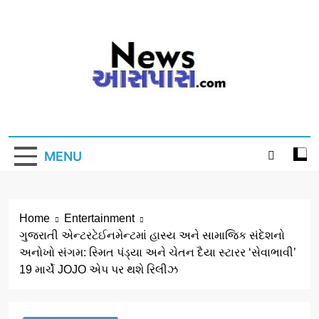
Skip
to
content
MENU
Home
Entertainment
ગુજરાતી એન્ટરટેઈનમેન્ટમાં હાસ્ય અને સામાજિક સંદેશનો
અનોખો સંગમ: સ્મિત પંડ્યા અને ચેતન દૈયા સ્ટારર ‘સેવાભાવી’
19 માર્ચે JOJO એપ પર થશે રિલીઝ