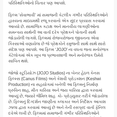
પરિસ્થિતિઓનો ચિતાર પણ આપશે.
ફિલ્મ ‘સેવાભાવી’ માં સમાજની કેટલીક ગંભીર પરિસ્થિતિઓને
હાસ્યના માધ્યમથી રજૂ કરવાનો એક સુંદર પ્રયાસ કરવામાં
આવ્યો છે. સામાજિક કટાક્ષ અને માનવીય લાગણીઓના
સમન્વય સાથેની આ વાર્તા દરેક પ્રેક્ષકને પોતાની સાથે
જોડાયેલી લાગશે. ફિલ્મમાં રોજબરોજના જીવનના એવા
કિસ્સાઓ વણાયેલા છે જે પ્રેક્ષકોને રમુજની સાથે સાથે સારો
સંદેશ પણ આપશે. આ ફિલ્મ ‘JOJO’ ના વધતા જતા મનોરંજક
કેટેલોગમાં એક ખૂબ જ પ્રભાવશાળી અને મનોરંજક ઉમેરો
સાબિત થશે.
જોજો સ્ટુડિયોઝ (JOJO Studios) ના બેનર હેઠળ કેનસ
ફિલ્મ્સ (Canus Films) અને કેશવી પ્રોડક્શન (Keshwi
Production) ના સહયોગમાં બનેલી આ ફિલ્મનું નિર્માણ
ધ્રુવિન શાહ, મીત કારિયા અને જય કારિયા દ્વારા કરવામાં
આવ્યું છે, જ્યારે જૈમિલ શાહ કો- પ્રોડ્યુસર તરીકે જોડાયેલા
છે. ફિલ્મનું દિગ્દર્શન જાણીતા કલાકાર અને નિર્દેશક આકાશ
ઝાલા દ્વારા કરવામાં આવ્યું છે અને તેની રસપ્રદ વાર્તા ફેનિલ
દવેએ લખી છે. ફિલ્મમાં સમાજની ગંભીર પરિસ્થિતિઓને