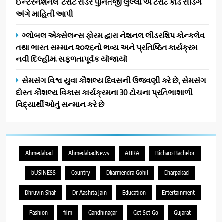
ઈન્ટરનેશનલ ટેરોટ રીડર પુનિતજી લુલ્લા એ ટેરોટ કાર્ડ રીડિંગ
અંગે માહિતી આપી
ગ્લોબલ એક્સેલન્સ ફોરમ દ્વારા નેશનલ લીડરશિપ કોન્કલેવ
તથા ભારત સમ્માન ૨૦૨૬નો ભવ્ય અને પ્રતિષ્ઠિત કાર્યક્રમ
નવી દિલ્હીમાં સફળતાપૂર્વક યોજાયો
સેમસંગ વિશ્વ યુવા કૌશલ્ય દિવસની ઉજવણી કરે છે, સેમસંગ
દોસ્ત કૌશલ્ય વિકાસ કાર્યક્રમના 30 ટોચના પ્રતિભાશાળી
વિદ્યાર્થીઓનું સન્માન કરે છે
Ahmedabad
AhmedabadNews
ATIRA
Bicharo Bachelor
bUSINESS
Country
Dharmendra Gohil
Dharpakad
Dhruvin Shah
Dr Aashita Jain
Education
Entertainment
Fashion
film
Gandhinagar
Get Set Go
Gujarat