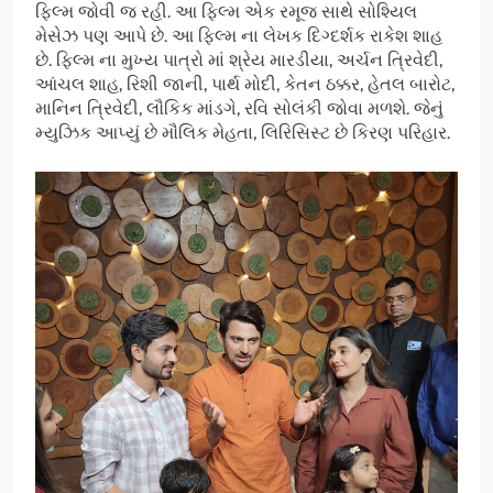
ફિલ્મ જોવી જ રહી. આ ફિલ્મ એક રમૂજ સાથે સોશ્યિલ
મેસેઝ પણ આપે છે. આ ફિલ્મ ના લેખક દિગ્દર્શક રાકેશ શાહ
છે. ફિલ્મ ના મુખ્ય પાત્રો માં શ્રેય મારડીયા, અર્ચન ત્રિવેદી,
આંચલ શાહ, રિશી જાની, પાર્થ મોદી, કેતન ઠક્કર, હેતલ બારોટ,
માનિન ત્રિવેદી, લૌકિક માંડગે, રવિ સોલંકી જોવા મળશે. જેનું
મ્યુઝિક આપ્યું છે મૌલિક મેહતા, લિરિસિસ્ટ છે કિરણ પરિહાર.