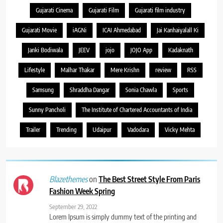
Gujarati Cinema
Gujarati Film
Gujarati film industry
Gujarati Movie
iAGNi
ICAI Ahmedabad
Jai Kanhaiyalall Ki
Janki Bodiwala
JEEV
jojo
JOJO App
Kadaknath
Lifestyle
Malhar Thakar
Mere Krishn
review
RSS
Samsung
Shraddha Dangar
Sonia Chawla
Sports
Sunny Pancholi
The Institute of Chartered Accountants of India
Trailer
Trending
Udaipur
Vadodara
Vicky Mehta
on
The Best Street Style From Paris
Blazethemes
Fashion Week Spring
September 29, 2022
Lorem Ipsum is simply dummy text of the printing and