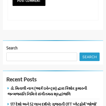
Search
SEARCH
Recent Posts
ડો. મિતાલી નાગ (આર્ક ઇવેન્ટ્સ) દ્વારા કિશોર કુમારની
જન્મજયંતિ નિમિત્તે સંગીતમય શ્રદ્ધાંજલિ
177 દેશો અને 52 લાખ દર્શકો: ગુજરાતી OTT પ્લેટફોર્મ ‘જોજો’