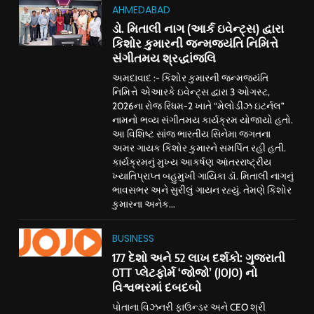
AHMEDABAD
ડો. મિતાલી નાગ (આર્ક ઇવેન્ટ્સ) દ્વારા
કિશોર કુમારની જન્મજયંતિ નિમિત્તે
સંગીતમય શ્રદ્ધાંજલિ
અમદાવાદ :- કિશોર કુમારની જન્મજયંતિ
નિમિત્તે એઆરકે ઇવેન્ટ્સ દ્વારા 3 ઓગસ્ટ,
2026ના રોજ રિધમ-2 ખાતે “મેલોડીઝ ઇટર્નલ”
નામનો ભવ્ય સંગીતમય કાર્યક્રમ યોજાયો હતો.
આ વિશિષ્ટ સાંજ ભારતીય સિનેમા જગતના
અમર ગાયક કિશોર કુમારને સમર્પિત રહી હતી.
કાર્યક્રમનું મુખ્ય આકર્ષણ આંતરરાષ્ટ્રીય
ખ્યાતિપ્રાપ્ત બહુમુખી ગાયિકા ડૉ. મિતાલી નાગનું
ભાવસભર અને સુરીલું ગાયન રહ્યું. તેમણે કિશોર
કુમારના અનેક...
BUSINESS
177 દેશો અને 52 લાખ દર્શકો: ગુજરાતી
OTT પ્લેટફોર્મ ‘જોજો’ (JOJO) નો
વિશ્વભરમાં દબદબો
પોતાના વિઝનરી ફાઉન્ડર અને CEO શ્રી