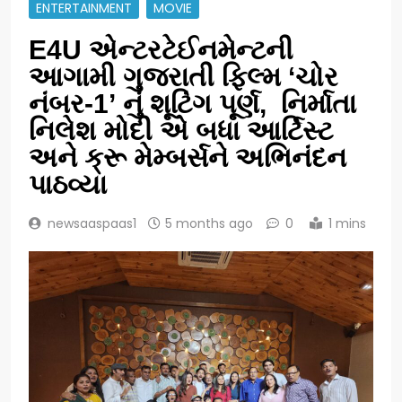
ENTERTAINMENT
MOVIE
E4U એન્ટરટેઈનમેન્ટની
આગામી ગુજરાતી ફિલ્મ ‘ચોર
નંબર-1’ નું શૂટિંગ પૂર્ણ, નિર્માતા
નિલેશ મોદી એ બધા આર્ટિસ્ટ
અને ક્રૂ મેમ્બર્સને અભિનંદન
પાઠવ્યા
newsaaspaas1
5 months ago
0
1 mins