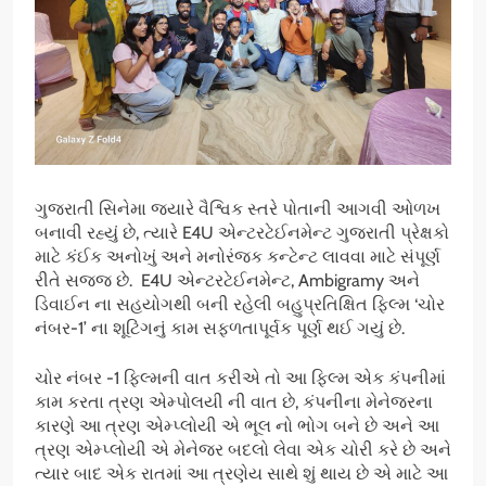
ગુજરાતી સિનેમા જ્યારે વૈશ્વિક સ્તરે પોતાની આગવી ઓળખ
બનાવી રહ્યું છે, ત્યારે E4U એન્ટરટેઈનમેન્ટ ગુજરાતી પ્રેક્ષકો
માટે કંઈક અનોખું અને મનોરંજક કન્ટેન્ટ લાવવા માટે સંપૂર્ણ
રીતે સજ્જ છે. E4U એન્ટરટેઈનમેન્ટ, Ambigramy અને
ડિવાઈન ના સહયોગથી બની રહેલી બહુપ્રતિક્ષિત ફિલ્મ ‘ચોર
નંબર-1’ ના શૂટિંગનું કામ સફળતાપૂર્વક પૂર્ણ થઈ ગયું છે.
ચોર નંબર -1 ફિલ્મની વાત કરીએ તો આ ફિલ્મ એક કંપનીમાં
કામ કરતા ત્રણ એમ્પોલયી ની વાત છે, કંપનીના મેનેજરના
કારણે આ ત્રણ એમ્પ્લોયી એ ભૂલ નો ભોગ બને છે અને આ
ત્રણ એમ્પ્લોયી એ મેનેજર બદલો લેવા એક ચોરી કરે છે અને
ત્યાર બાદ એક રાતમાં આ ત્રણેય સાથે શું થાય છે એ માટે આ