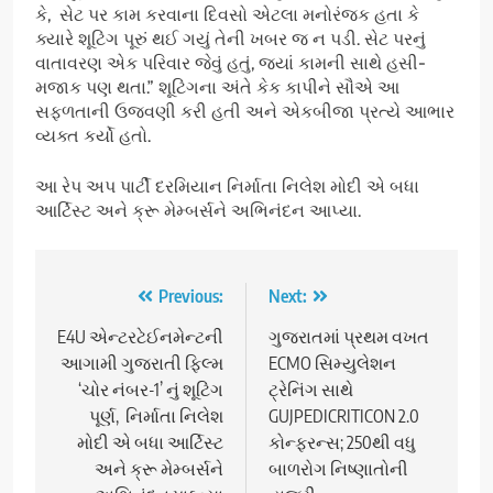
કે, સેટ પર કામ કરવાના દિવસો એટલા મનોરંજક હતા કે
ક્યારે શૂટિંગ પૂરું થઈ ગયું તેની ખબર જ ન પડી. સેટ પરનું
વાતાવરણ એક પરિવાર જેવું હતું, જ્યાં કામની સાથે હસી-
મજાક પણ થતા.” શૂટિંગના અંતે કેક કાપીને સૌએ આ
સફળતાની ઉજવણી કરી હતી અને એકબીજા પ્રત્યે આભાર
વ્યક્ત કર્યો હતો.
આ રેપ અપ પાર્ટી દરમિયાન નિર્માતા નિલેશ મોદી એ બધા
આર્ટિસ્ટ અને ક્રૂ મેમ્બર્સને અભિનંદન આપ્યા.
Post
Previous:
Next:
navigation
E4U એન્ટરટેઈનમેન્ટની
ગુજરાતમાં પ્રથમ વખત
આગામી ગુજરાતી ફિલ્મ
ECMO સિમ્યુલેશન
‘ચોર નંબર-1’ નું શૂટિંગ
ટ્રેનિંગ સાથે
પૂર્ણ, નિર્માતા નિલેશ
GUJPEDICRITICON 2.0
મોદી એ બધા આર્ટિસ્ટ
કોન્ફરન્સ; 250થી વધુ
અને ક્રૂ મેમ્બર્સને
બાળરોગ નિષ્ણાતોની