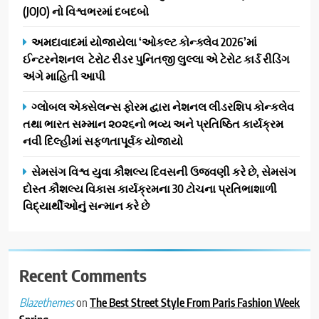
(JOJO) નો વિશ્વભરમાં દબદબો
અમદાવાદમાં યોજાયેલા ‘ઓકલ્ટ કોન્ક્લેવ 2026’માં
ઈન્ટરનેશનલ ટેરોટ રીડર પુનિતજી લુલ્લા એ ટેરોટ કાર્ડ રીડિંગ
અંગે માહિતી આપી
ગ્લોબલ એક્સેલન્સ ફોરમ દ્વારા નેશનલ લીડરશિપ કોન્કલેવ
તથા ભારત સમ્માન ૨૦૨૬નો ભવ્ય અને પ્રતિષ્ઠિત કાર્યક્રમ
નવી દિલ્હીમાં સફળતાપૂર્વક યોજાયો
સેમસંગ વિશ્વ યુવા કૌશલ્ય દિવસની ઉજવણી કરે છે, સેમસંગ
દોસ્ત કૌશલ્ય વિકાસ કાર્યક્રમના 30 ટોચના પ્રતિભાશાળી
વિદ્યાર્થીઓનું સન્માન કરે છે
Recent Comments
on
The Best Street Style From Paris Fashion Week
Blazethemes