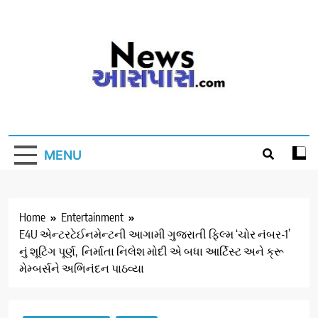
Skip
to
content
MENU
Home
Entertainment
E4U એન્ટરટેઈનમેન્ટની આગામી ગુજરાતી ફિલ્મ ‘ચોર નંબર-1’
નું શૂટિંગ પૂર્ણ, નિર્માતા નિલેશ મોદી એ બધા આર્ટિસ્ટ અને ક્રૂ
મેમ્બર્સને અભિનંદન પાઠવ્યા