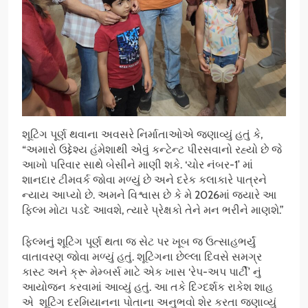
શૂટિંગ પૂર્ણ થવાના અવસરે નિર્માતાઓએ જણાવ્યું હતું કે,
“અમારો ઉદ્દેશ્ય હંમેશાથી એવું કન્ટેન્ટ પીરસવાનો રહ્યો છે જે
આખો પરિવાર સાથે બેસીને માણી શકે. ‘ચોર નંબર-1’ માં
શાનદાર ટીમવર્ક જોવા મળ્યું છે અને દરેક કલાકારે પાત્રને
ન્યાય આપ્યો છે. અમને વિશ્વાસ છે કે મે 2026માં જ્યારે આ
ફિલ્મ મોટા પડદે આવશે, ત્યારે પ્રેક્ષકો તેને મન ભરીને માણશે.”
ફિલ્મનું શૂટિંગ પૂર્ણ થતા જ સેટ પર ખૂબ જ ઉત્સાહભર્યું
વાતાવરણ જોવા મળ્યું હતું. શૂટિંગના છેલ્લા દિવસે સમગ્ર
કાસ્ટ અને ક્રૂ મેમ્બર્સ માટે એક ખાસ ‘રેપ-અપ પાર્ટી’ નું
આયોજન કરવામાં આવ્યું હતું. આ તકે દિગ્દર્શક રાકેશ શાહ
એ શૂટિંગ દરમિયાનના પોતાના અનુભવો શેર કરતા જણાવ્યું