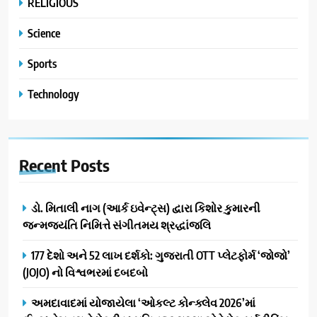
RELIGIOUS
Science
Sports
Technology
Recent
Posts
ડો. મિતાલી નાગ (આર્ક ઇવેન્ટ્સ) દ્વારા કિશોર કુમારની
જન્મજયંતિ નિમિત્તે સંગીતમય શ્રદ્ધાંજલિ
177 દેશો અને 52 લાખ દર્શકો: ગુજરાતી OTT પ્લેટફોર્મ ‘જોજો’
(JOJO) નો વિશ્વભરમાં દબદબો
અમદાવાદમાં યોજાયેલા ‘ઓકલ્ટ કોન્ક્લેવ 2026’માં