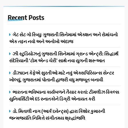
Recent
Posts
ગેટ સેટ ગો રિવ્યુ: ગુજરાતી સિનેમામાં એક્શન અને રોમાંચનો
એક તદ્દન નવો અને અનોખો અંદાજ
ઝી સ્ટુડિયોઝનું ગુજરાતી સિનેમામાં ગ્રાન્ડ એન્ટ્રી: સિદ્ધાર્થ
રાંદેરિયાની ‘ટોમ એન્ડ ચેરી’ સાથે નવા યુગની શરૂઆત
ડીઝાઇન કેફેએ સુરતીઓ માટે નવું એક્સપિરિયન્સ સેન્ટર
ખોલ્યું, ગુજરાતમાં પોતાની હાજરી વધુ મજબૂત બનાવી
ભારતના ભવિષ્યના કાર્યબળને તૈયાર કરતાં: ટીમલીઝ સ્કિલ્સ
યુનિવર્સિટીએ 65 સ્નાતકોને ડિગ્રી એનાયત કરી
ડો. મિતાલી નાગ (આર્ક ઇવેન્ટ્સ) દ્વારા કિશોર કુમારની
જન્મજયંતિ નિમિત્તે સંગીતમય શ્રદ્ધાંજલિ