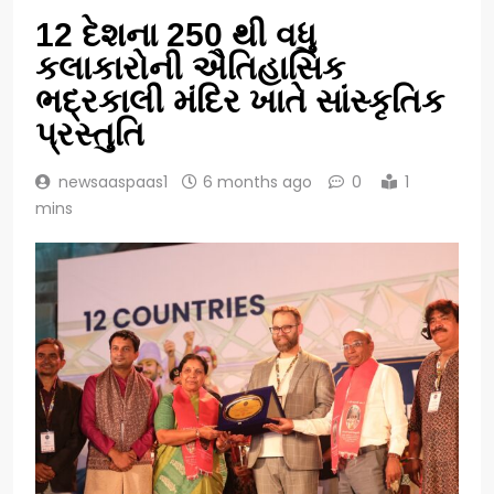
12 દેશના 250 થી વધુ
કલાકારોની ઐતિહાસિક
ભદ્રકાલી મંદિર ખાતે સાંસ્કૃતિક
પ્રસ્તુતિ
newsaaspaas1
6 months ago
0
1
mins