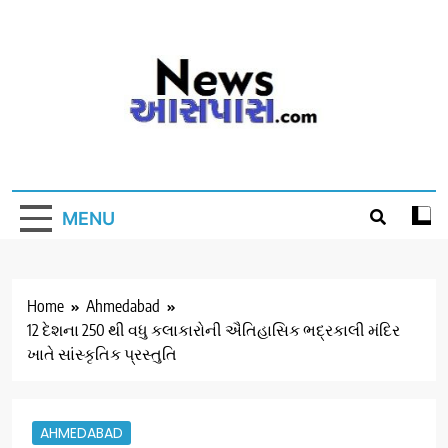
Skip
to
content
MENU
Home
Ahmedabad
12 દેશના 250 થી વધુ કલાકારોની ઐતિહાસિક ભદ્રકાલી મંદિર
ખાતે સાંસ્કૃતિક પ્રસ્તુતિ
AHMEDABAD