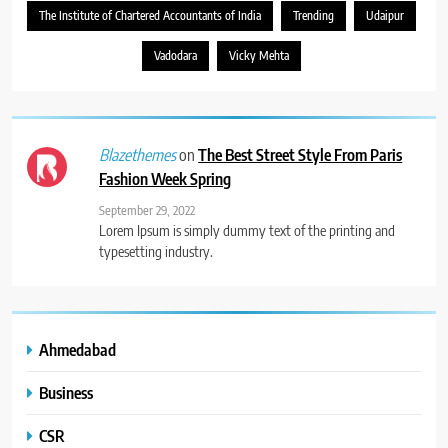
The Institute of Chartered Accountants of India
Trending
Udaipur
Vadodara
Vicky Mehta
on
The Best Street Style From Paris
Blazethemes
Fashion Week Spring
September 29, 2022
Lorem Ipsum is simply dummy text of the printing and
typesetting industry.
Ahmedabad
Business
CSR