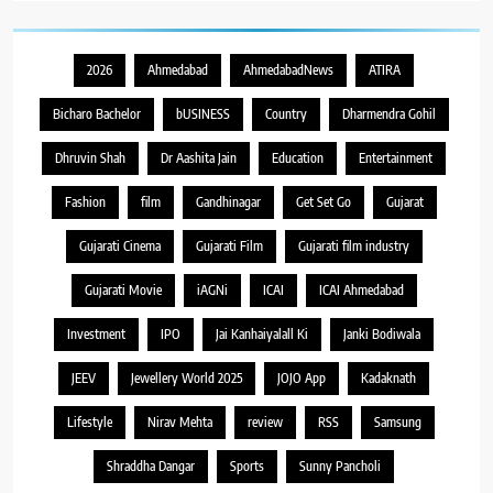
2026
Ahmedabad
AhmedabadNews
ATIRA
Bicharo Bachelor
bUSINESS
Country
Dharmendra Gohil
Dhruvin Shah
Dr Aashita Jain
Education
Entertainment
Fashion
film
Gandhinagar
Get Set Go
Gujarat
Gujarati Cinema
Gujarati Film
Gujarati film industry
Gujarati Movie
iAGNi
ICAI
ICAI Ahmedabad
Investment
IPO
Jai Kanhaiyalall Ki
Janki Bodiwala
JEEV
Jewellery World 2025
JOJO App
Kadaknath
Lifestyle
Nirav Mehta
review
RSS
Samsung
Shraddha Dangar
Sports
Sunny Pancholi