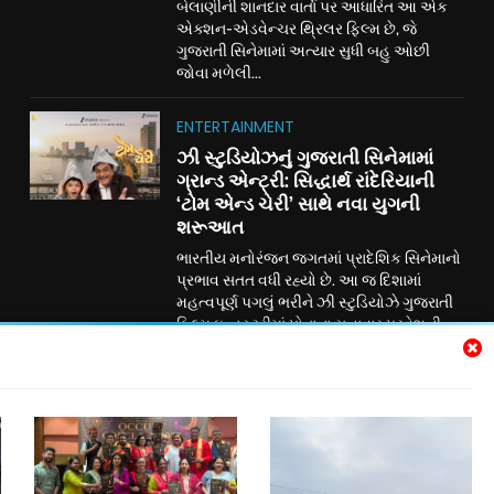
બેલાણીની શાનદાર વાર્તા પર આધારિત આ એક
એક્શન-એડવેન્ચર થ્રિલર ફિલ્મ છે, જે
ગુજરાતી સિનેમામાં અત્યાર સુધી બહુ ઓછી
જોવા મળેલી...
ENTERTAINMENT
ઝી સ્ટુડિયોઝનું ગુજરાતી સિનેમામાં
ગ્રાન્ડ એન્ટ્રી: સિદ્ધાર્થ રાંદેરિયાની
‘ટોમ એન્ડ ચેરી’ સાથે નવા યુગની
શરૂઆત
ભારતીય મનોરંજન જગતમાં પ્રાદેશિક સિનેમાનો
પ્રભાવ સતત વધી રહ્યો છે. આ જ દિશામાં
મહત્વપૂર્ણ પગલું ભરીને ઝી સ્ટુડિયોઝે ગુજરાતી
ફિલ્મ ઇન્ડસ્ટ્રીમાં પોતાના સત્તાવાર પ્રવેશની
જાહેરાત કરી છે. ગુજરાતી રંગભૂમિ અને
સિનેમાના લોકપ્રિય અભિનેતા સિદ્ધાર્થ રાંદેરિયા
અભિનીત પારિવારિક મનોરંજન ફિલ્મ ‘ટોમ
એન્ડ ચેરી’ દ્વારા ઝી સ્ટુડિયોઝ હવે ગુજરાતી
સિનેમામાં પોતાની નવી ઇનિંગ્સની શરૂઆત કરી
રહ્યું છે....