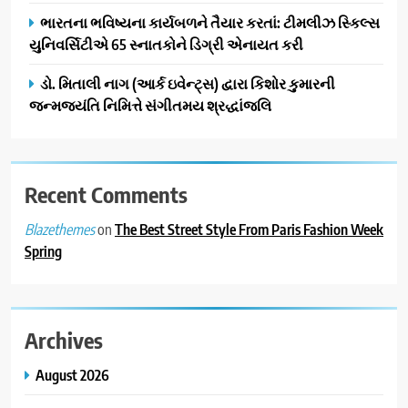
ભારતના ભવિષ્યના કાર્યબળને તૈયાર કરતાં: ટીમલીઝ સ્કિલ્સ
યુનિવર્સિટીએ 65 સ્નાતકોને ડિગ્રી એનાયત કરી
ડો. મિતાલી નાગ (આર્ક ઇવેન્ટ્સ) દ્વારા કિશોર કુમારની
જન્મજયંતિ નિમિત્તે સંગીતમય શ્રદ્ધાંજલિ
Recent Comments
on
The Best Street Style From Paris Fashion Week
Blazethemes
Spring
Archives
August 2026