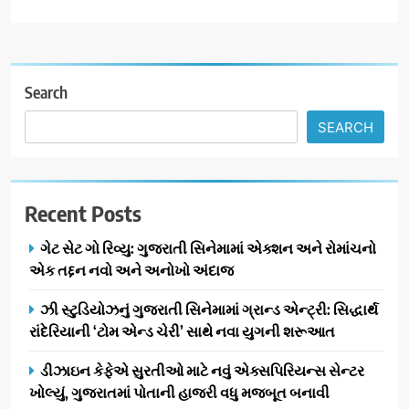
Search
SEARCH
Recent Posts
ગેટ સેટ ગો રિવ્યુ: ગુજરાતી સિનેમામાં એક્શન અને રોમાંચનો
એક તદ્દન નવો અને અનોખો અંદાજ
ઝી સ્ટુડિયોઝનું ગુજરાતી સિનેમામાં ગ્રાન્ડ એન્ટ્રી: સિદ્ધાર્થ
રાંદેરિયાની ‘ટોમ એન્ડ ચેરી’ સાથે નવા યુગની શરૂઆત
ડીઝાઇન કેફેએ સુરતીઓ માટે નવું એક્સપિરિયન્સ સેન્ટર
ખોલ્યું, ગુજરાતમાં પોતાની હાજરી વધુ મજબૂત બનાવી