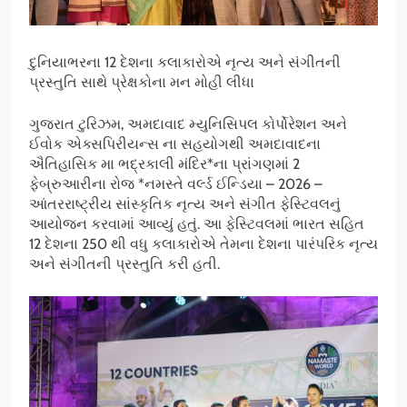
દુનિયાભરના 12 દેશના કલાકારોએ નૃત્ય અને સંગીતની
પ્રસ્તુતિ સાથે પ્રેક્ષકોના મન મોહી લીધા
ગુજરાત ટુરિઝમ, અમદાવાદ મ્યુનિસિપલ કોર્પોરેશન અને
ઈવોક એક્સપિરીયન્સ ના સહયોગથી અમદાવાદના
ઐતિહાસિક મા ભદ્રકાલી મંદિર*ના પ્રાંગણમાં 2
ફેબ્રુઆરીના રોજ *નમસ્તે વર્લ્ડ ઈન્ડિયા – 2026 –
આંતરરાષ્ટ્રીય સાંસ્કૃતિક નૃત્ય અને સંગીત ફેસ્ટિવલનું
આયોજન કરવામાં આવ્યું હતું. આ ફેસ્ટિવલમાં ભારત સહિત
12 દેશના 250 થી વધુ કલાકારોએ તેમના દેશના પારંપરિક નૃત્ય
અને સંગીતની પ્રસ્તુતિ કરી હતી.