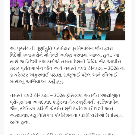
આ પ્રસંગની પૂર્ણાહુતિ પર મેયર પ્રતિભાબેન જૈન દ્વારા
વિદેશી કલાકારોને મોમેન્ટો અર્પણ કરવામાં આવ્યા હતા. આ
સાથે જ વિદેશી કલાકારોએ તેમના દેશની વિવિધ ભેટ આપીને
મેયર પ્રતિભાબેન જૈન અને નમસ્તે વર્લ્ડ ઈન્ડિયા – 2026 ના
ડાયરેક્ટર અંકુરભાઈ પઠાણ, રાજુભાઈ પટેલ અને રવિભાઈ
બારોટનું અભિવાદન કર્યું હતું.
નમસ્તે વર્લ્ડ ઈન્ડિયા – 2026 ફેસ્ટિવલ અંતર્ગત આયોજીત
પ્રોગ્રામમાં અમદાવાદ શહેરના મેયર શ્રીમતી પ્રતિભાબેન
જૈન, સ્ટેન્ડિંગ કમિટી ચેરમેન શ્રી દેવાંગભાઈ દાણી અને
અમદાવાદ મ્યુનિસિપલ કોર્પોરેશનના પદાધિકારીઓ ઉપસ્થિત
રહ્યા હતા.