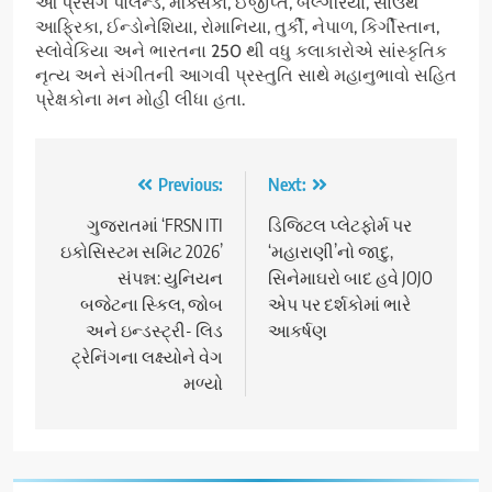
આ પ્રસંગે પોલેન્ડ, મેક્સિકો, ઈજીપ્ત, બલ્ગેરિયા, સાઉથ
આફ્રિકા, ઈન્ડોનેશિયા, રોમાનિયા, તુર્કી, નેપાળ, કિર્ગીસ્તાન,
સ્લોવેકિયા અને ભારતના 250 થી વધુ કલાકારોએ સાંસ્કૃતિક
નૃત્ય અને સંગીતની આગવી પ્રસ્તુતિ સાથે મહાનુભાવો સહિત
પ્રેક્ષકોના મન મોહી લીધા હતા.
Post
Previous:
Next:
navigation
ગુજરાતમાં ‘FRSN ITI
ડિજિટલ પ્લેટફોર્મ પર
ઇકોસિસ્ટમ સમિટ 2026’
‘મહારાણી’નો જાદુ,
સંપન્ન: યુનિયન
સિનેમાઘરો બાદ હવે JOJO
બજેટના સ્કિલ, જોબ
એપ પર દર્શકોમાં ભારે
અને ઇન્ડસ્ટ્રી- લિડ
આકર્ષણ
ટ્રેનિંગના લક્ષ્યોને વેગ
મળ્યો