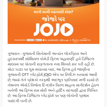
ગુજરાત : ગુજરાતી સિનેમાની અત્યંત લોકપ્રિય અને
હૃદયસ્પર્શી સોશિયલ કોમેડી ફિલ્મ ‘મહારાણી’ હવે ડિજિટલ
માધ્યમ પર પોતાની સફળતાના નવા શિખરો સર કરી રહી છે.
મોટા પડદા પર ધૂમ મચાવ્યા બાદ, આ ફિલ્મ હવે જાણીતા
ગુજરાતી OTT પ્લેટફોર્મ JOJO એપ પર રિલીઝ કરવામાં આવી
છે, જ્યાં તેને પ્રેક્ષકો તરફથી અદભૂત પ્રતિસાદ મળી રહ્યો છે.
નેશનલ એવોર્ડ વિજેતા દિગ્દર્શક વિરલ શાહના માર્ગદર્શન હેઠળ
બનેલી આ ફિલ્મ રામ મોરી અને હાર્દિક સાંગાણી દ્વારા લિખિત
છે. આ ફિલ્મ ડિજિટલ પ્લેટફોર્મ પર પણ લોકોની પ્રથમ
પસંદગી બની છે.