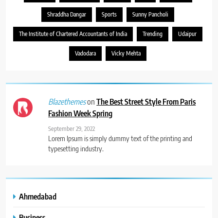
Shraddha Dangar
Sports
Sunny Pancholi
The Institute of Chartered Accountants of India
Trending
Udaipur
Vadodara
Vicky Mehta
on
The Best Street Style From Paris
Blazethemes
Fashion Week Spring
September 29, 2022
Lorem Ipsum is simply dummy text of the printing and
typesetting industry.
Ahmedabad
Business