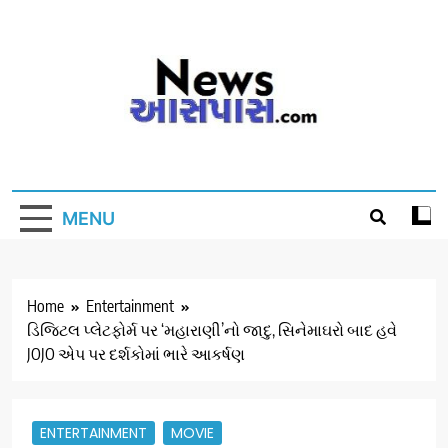
Skip
to
content
MENU
Home
Entertainment
ડિજિટલ પ્લેટફોર્મ પર ‘મહારાણી’નો જાદુ, સિનેમાઘરો બાદ હવે
JOJO એપ પર દર્શકોમાં ભારે આકર્ષણ
ENTERTAINMENT
MOVIE