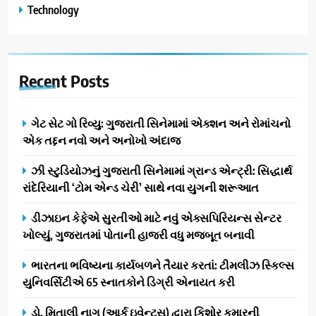
Technology
Recent
Posts
ગેટ સેટ ગો રિવ્યુ: ગુજરાતી સિનેમામાં એક્શન અને રોમાંચનો
એક તદ્દન નવો અને અનોખો અંદાજ
ઝી સ્ટુડિયોઝનું ગુજરાતી સિનેમામાં ગ્રાન્ડ એન્ટ્રી: સિદ્ધાર્થ
રાંદેરિયાની ‘ટોમ એન્ડ ચેરી’ સાથે નવા યુગની શરૂઆત
ડીઝાઇન કેફેએ સુરતીઓ માટે નવું એક્સપિરિયન્સ સેન્ટર
ખોલ્યું, ગુજરાતમાં પોતાની હાજરી વધુ મજબૂત બનાવી
ભારતના ભવિષ્યના કાર્યબળને તૈયાર કરતાં: ટીમલીઝ સ્કિલ્સ
યુનિવર્સિટીએ 65 સ્નાતકોને ડિગ્રી એનાયત કરી
ડો. મિતાલી નાગ (આર્ક ઇવેન્ટ્સ) દ્વારા કિશોર કુમારની