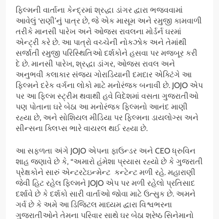
ફિલ્મની વાર્તાના કેન્દ્રમાં શ્રદ્ધા ડાંગર દ્વારા ભજવવામાં
આવેલું ‘રાણી’નું પાત્ર છે, જે એક માસૂમ અને રમુજી કામવાળી
તરીકે માનસી પારેખ અને ઓજસ રાવલના મોર્ડર્ન ઘરમાં
એન્ટ્રી કરે છે. આ પાત્રો વચ્ચેની નોકઝોક અને તેમાંથી
સર્જાતી રમુજી પરિસ્થિતિઓ દર્શકોને હસવા પર મજબૂર કરી
દે છે. માનસી પારેખ, શ્રદ્ધા ડાંગર, ઓજસ રાવલ અને
અનુભવી કલાકાર સંજય ગોરાડિયાની દમદાર એક્ટિંગે આ
ફિલ્મને દરેક વર્ગના લોકો માટે મનોરંજક બનાવી છે. JOJO એપ
પર આ ફિલ્મ સ્ટ્રીમ થવાથી હવે વિદેશમાં વસતા ગુજરાતીઓ
પણ પોતાના ઘરે બેઠા આ મનોરંજક ફિલ્મનો આનંદ માણી
રહ્યા છે, અને સોશિયલ મીડિયા પર ફિલ્મના ડાયલોગ્સ અને
સીન્સના ક્લિપ્સ ભારે વાયરલ થઈ રહ્યા છે.
આ સફળતા અંગે JOJO એપના ફાઉન્ડર અને CEO ધ્રુવિન
શાહ જણાવે છે કે, “અમારો હંમેશા પ્રયાસ રહ્યો છે કે ગુજરાતી
પ્રેક્ષકોને સારું એન્ટરટેઇન્મેન્ટ કન્ટેન્ટ મળી રહે. મહારાણી
જેવી હિટ રહેલ ફિલ્મને JOJO એપ પર મળી રહેલો પ્રતિસાદ
દર્શાવે છે કે દર્શકો સારી વાર્તાઓ જોવા માટે ઉત્સુક છે. અમને
ગર્વ છે કે અમે આ ડિજિટલ માધ્યમ દ્વારા વિશ્વભરના
ગુજરાતીઓને તેમના પરિવાર સાથે ઘર બેઠા શ્રેષ્ઠ સિનેમાનો