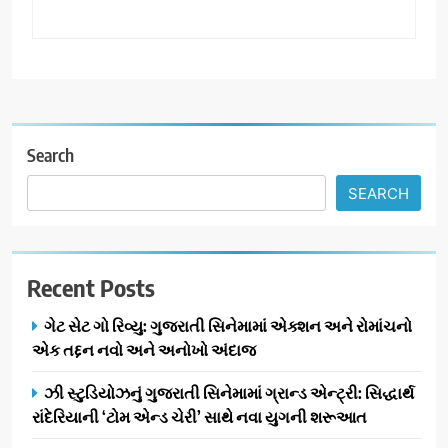
Search
SEARCH
Recent Posts
ગેટ સેટ ગો રિવ્યુ: ગુજરાતી સિનેમામાં એક્શન અને રોમાંચનો
એક તદ્દન નવો અને અનોખો અંદાજ
ઝી સ્ટુડિયોઝનું ગુજરાતી સિનેમામાં ગ્રાન્ડ એન્ટ્રી: સિદ્ધાર્થ
રાંદેરિયાની ‘ટોમ એન્ડ ચેરી’ સાથે નવા યુગની શરૂઆત