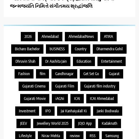
જન્મજયંતિ નિમિત્તે સંગીતમય શ્રદ્ધાંજલિ
2026
Ahmedabad
AhmedabadNews
ATIRA
Bicharo Bachelor
bUSINESS
Country
Dharmendra Gohil
Dhruvin Shah
Dr Aashita Jain
Education
Entertainment
Fashion
film
Gandhinagar
Get Set Go
Gujarat
Gujarati Cinema
Gujarati Film
Gujarati film industry
Gujarati Movie
iAGNi
ICAI
ICAI Ahmedabad
Investment
IPO
Jai Kanhaiyalall Ki
Janki Bodiwala
JEEV
Jewellery World 2025
JOJO App
Kadaknath
Lifestyle
Nirav Mehta
review
RSS
Samsung