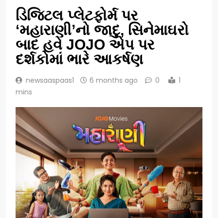
ડિજિટલ પ્લેટફોર્મ પર
‘મહારાણી’નો જાદુ, સિનેમાઘરો
બાદ હવે JOJO એપ પર
દર્શકોમાં ભારે આકર્ષણ
newsaaspaas1
6 months ago
0
1
mins