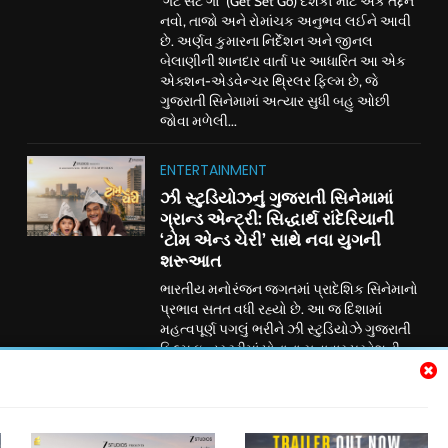
‘ગેટ સેટ ગો’ (Get Set Go) દર્શકો માટે એક તદ્દન
નવો, તાજો અને રોમાંચક અનુભવ લઈને આવી
છે. અર્ણવ કુમારના નિર્દેશન અને જીનલ
બેલાણીની શાનદાર વાર્તા પર આધારિત આ એક
એક્શન-એડવેન્ચર થ્રિલર ફિલ્મ છે, જે
ગુજરાતી સિનેમામાં અત્યાર સુધી બહુ ઓછી
જોવા મળેલી...
ENTERTAINMENT
ઝી સ્ટુડિયોઝનું ગુજરાતી સિનેમામાં
ગ્રાન્ડ એન્ટ્રી: સિદ્ધાર્થ રાંદેરિયાની
‘ટોમ એન્ડ ચેરી’ સાથે નવા યુગની
શરૂઆત
ભારતીય મનોરંજન જગતમાં પ્રાદેશિક સિનેમાનો
પ્રભાવ સતત વધી રહ્યો છે. આ જ દિશામાં
મહત્વપૂર્ણ પગલું ભરીને ઝી સ્ટુડિયોઝે ગુજરાતી
ફિલ્મ ઇન્ડસ્ટ્રીમાં પોતાના સત્તાવાર પ્રવેશની
જાહેરાત કરી છે. ગુજરાતી રંગભૂમિ અને
સિનેમાના લોકપ્રિય અભિનેતા સિદ્ધાર્થ રાંદેરિયા
અભિનીત પારિવારિક મનોરંજન ફિલ્મ ‘ટોમ
એન્ડ ચેરી’ દ્વારા ઝી સ્ટુડિયોઝ હવે ગુજરાતી