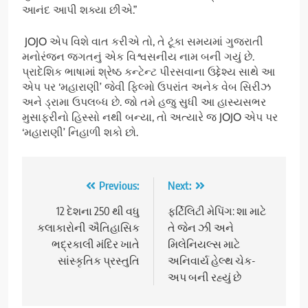
આનંદ આપી શક્યા છીએ.”
JOJO એપ વિશે વાત કરીએ તો, તે ટૂંકા સમયમાં ગુજરાતી
મનોરંજન જગતનું એક વિશ્વસનીય નામ બની ગયું છે.
પ્રાદેશિક ભાષામાં શ્રેષ્ઠ કન્ટેન્ટ પીરસવાના ઉદ્દેશ્ય સાથે આ
એપ પર ‘મહારાણી’ જેવી ફિલ્મો ઉપરાંત અનેક વેબ સિરીઝ
અને ડ્રામા ઉપલબ્ધ છે. જો તમે હજુ સુધી આ હાસ્યસભર
મુસાફરીનો હિસ્સો નથી બન્યા, તો અત્યારે જ JOJO એપ પર
‘મહારાણી’ નિહાળી શકો છો.
Post
Previous:
Next:
navigation
12 દેશના 250 થી વધુ
ફર્ટિલિટી મેપિંગ: શા માટે
કલાકારોની ઐતિહાસિક
તે જેન ઝી અને
ભદ્રકાલી મંદિર ખાતે
મિલેનિયલ્સ માટે
સાંસ્કૃતિક પ્રસ્તુતિ
અનિવાર્ય હેલ્થ ચેક-
અપ બની રહ્યું છે