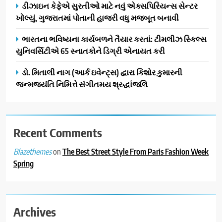
ડીઝાઇન કેફેએ સુરતીઓ માટે નવું એક્સપિરિયન્સ સેન્ટર
ખોલ્યું, ગુજરાતમાં પોતાની હાજરી વધુ મજબૂત બનાવી
ભારતના ભવિષ્યના કાર્યબળને તૈયાર કરતાં: ટીમલીઝ સ્કિલ્સ
યુનિવર્સિટીએ 65 સ્નાતકોને ડિગ્રી એનાયત કરી
ડો. મિતાલી નાગ (આર્ક ઇવેન્ટ્સ) દ્વારા કિશોર કુમારની
જન્મજયંતિ નિમિત્તે સંગીતમય શ્રદ્ધાંજલિ
Recent Comments
on
The Best Street Style From Paris Fashion Week
Blazethemes
Spring
Archives