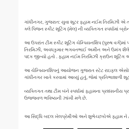
ગાંધીનગર, ગુજરાત: યુવા શૂટર ફહામ નઈમ તિરમિઝી એ ત્
ક્લે પિજન સ્કીટ શૂટિંગ (મેલ) ની વ્યક્તિગત સ્પર્ધામાં બ્ર
આ ઉપરાંત ટીમ સ્કીટ શૂટિંગ ચેમ્પિયનશિપ (પુરુષ વર્ગ
તિરમિઝી, અવધકુમાર ભગવતભાઈ અમીન અને ઉમંગ શૈલેશ દે
પદક જીત્યો હતો . ફહામ નઈમ તિરમિઝી ક્રાઉન શૂટિંગ એન્ડ 
આ ચેમ્પિયનશિપનું આયોજન ગુજરાત સ્ટેટ રાઇફલ એસોસિએ
ગાંધીનગર ખાતે કરવામાં આવ્યું હતું, જેમાં પ્રતિભાશાળી શૂટ
વ્યક્તિગત તથા ટીમ બંને સ્પર્ધામાં ફહામના પ્રશંસનીય પ્ર
ઉજ્જવળ ભવિષ્યની ઝાંખી મળે છે.
આ સિદ્ધિ બદલ ખેલપ્રેમીઓ અને શુભેચ્છકોએ ફહામ ને હા