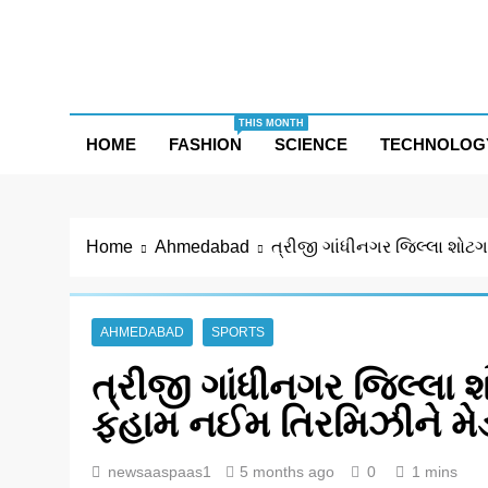
Skip
to
content
THIS MONTH
HOME
FASHION
SCIENCE
TECHNOLOG
Home
Ahmedabad
ત્રીજી ગાંધીનગર જિલ્લા શોટ
AHMEDABAD
SPORTS
ત્રીજી ગાંધીનગર જિલ્લા શ
ફહામ નઈમ તિરમિઝીને 
newsaaspaas1
5 months ago
0
1 mins