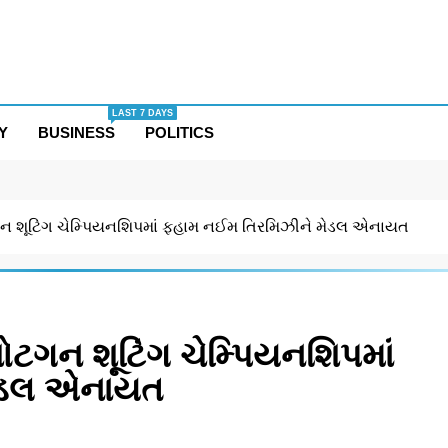
LAST 7 DAYS
Y
BUSINESS
POLITICS
ગન શૂટિંગ ચેમ્પિયનશિપમાં ફહામ નઈમ તિરમિઝીને મેડલ એનાયત
ોટગન શૂટિંગ ચેમ્પિયનશિપમાં
મેડલ એનાયત