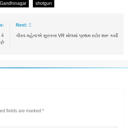
Gandhinagar
shotgun
s:
Next:
 કે
ગૌરવ મહેતાએ સુરતના VR મોલમાં પ્રથમ સ્ટોર શરૂ કર્યો
છે
ed fields are marked
*