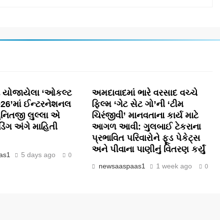
ં યોજાયેલા ‘ઓકલ્ટ
અમદાવાદમાં ભારે વરસાદ વચ્ચે
2026’માં ઈન્ટરનેશનલ
ફિલ્મ ‘ગેટ સેટ ગો’ની ‘ટીમ
પુનિતજી લુલ્લા એ
ચિરંજીવી’ માનવતાના કાર્ય માટે
રીડિંગ અંગે માહિતી
આગળ આવી: ગુલબાઈ ટેકરાના
પ્રભાવિત પરિવારોને ફૂડ પેકેટ્સ
અને પીવાના પાણીનું વિતરણ કર્યું
as1
5 days ago
0
newsaaspaas1
1 week ago
0