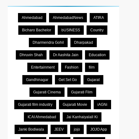
Ahmedabad
AhmedabadNews
ATIRA
Bicharo Bachelor
bUSINESS
Country
Dharmendra Gohil
Dharpakad
Dhruvin Shah
Dr Aashita Jain
Education
Entertainment
Fashion
film
Gandhinagar
Get Set Go
Gujarat
Gujarati Cinema
Gujarati Film
Gujarati film industry
Gujarati Movie
iAGNi
ICAI Ahmedabad
Jai Kanhaiyalall Ki
Janki Bodiwala
JEEV
jojo
JOJO App