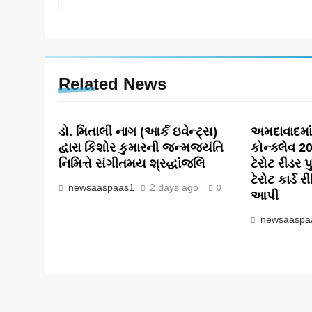
Related News
ડો. મિતાલી નાગ (આર્ક ઇવેન્ટ્સ)
અમદાવાદમા
દ્વારા કિશોર કુમારની જન્મજયંતિ
કોન્ક્લેવ 
નિમિત્તે સંગીતમય શ્રદ્ધાંજલિ
ટેરોટ રીડર 
ટેરોટ કાર્ડ 
newsaaspaas1
2 days ago
0
આપી
newsaaspa