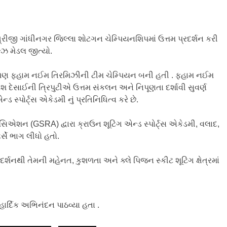
રીજી ગાંધીનગર જિલ્લા શોટગન ચેમ્પિયનશિપમાં ઉત્તમ પ્રદર્શન કરી
ોન્ઝ મેડલ જીત્યો.
)માં પણ ફહામ નઈમ તિરમિઝીની ટીમ ચેમ્પિયન બની હતી . ફહામ નઈમ
સાઈની ત્રિપુટીએ ઉત્તમ સંકલન અને નિપૂણતા દર્શાવી સુવર્ણ
સ્પોર્ટ્સ એકેડમી નું પ્રતિનિધિત્વ કરે છે.
શન (GSRA) દ્વારા ક્રાઉન શૂટિંગ એન્ડ સ્પોર્ટ્સ એકેડમી, વલાદ,
ર્સે ભાગ લીધો હતો.
દર્શનથી તેમની મહેનત, કુશળતા અને ક્લે પિજન સ્કીટ શૂટિંગ ક્ષેત્રમાં
ર્દિક અભિનંદન પાઠવ્યા હતા .