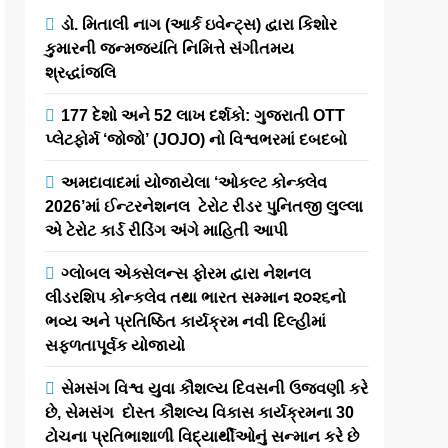
ડો. મિતાલી નાગ (આર્ક ઇવેન્ટ્સ) દ્વારા કિશોર
કુમારની જન્મજયંતિ નિમિત્તે સંગીતમય
શ્રદ્ધાંજલિ
177 દેશો અને 52 લાખ દર્શકો: ગુજરાતી OTT
પ્લેટફોર્મ ‘જોજો’ (JOJO) નો વિશ્વભરમાં દબદબો
અમદાવાદમાં યોજાયેલા ‘ઓકલ્ટ કોન્ક્લેવ
2026’માં ઈન્ટરનેશનલ ટેરોટ રીડર પુનિતજી લુલ્લા
એ ટેરોટ કાર્ડ રીડિંગ અંગે માહિતી આપી
ગ્લોબલ એક્સેલન્સ ફોરમ દ્વારા નેશનલ
લીડરશિપ કોન્કલેવ તથા ભારત સમ્માન ૨૦૨૬નો
ભવ્ય અને પ્રતિષ્ઠિત કાર્યક્રમ નવી દિલ્હીમાં
સફળતાપૂર્વક યોજાયો
સેમસંગ વિશ્વ યુવા કૌશલ્ય દિવસની ઉજવણી કરે
છે, સેમસંગ દોસ્ત કૌશલ્ય વિકાસ કાર્યક્રમના 30
ટોચના પ્રતિભાશાળી વિદ્યાર્થીઓનું સન્માન કરે છે