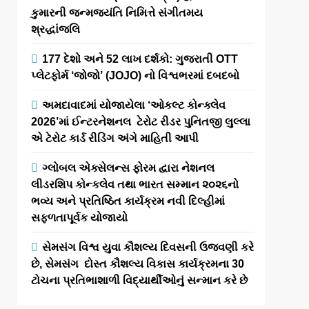
કુમારની જન્મજયંતિ નિમિત્તે સંગીતમય
શ્રદ્ધાંજલિ
177 દેશો અને 52 લાખ દર્શકો: ગુજરાતી OTT
પ્લેટફોર્મ ‘જોજો’ (JOJO) નો વિશ્વભરમાં દબદબો
અમદાવાદમાં યોજાયેલા ‘ઓકલ્ટ કોન્ક્લેવ
2026’માં ઈન્ટરનેશનલ ટેરોટ રીડર પુનિતજી લુલ્લા
એ ટેરોટ કાર્ડ રીડિંગ અંગે માહિતી આપી
ગ્લોબલ એક્સેલન્સ ફોરમ દ્વારા નેશનલ
લીડરશિપ કોન્કલેવ તથા ભારત સમ્માન ૨૦૨૬નો
ભવ્ય અને પ્રતિષ્ઠિત કાર્યક્રમ નવી દિલ્હીમાં
સફળતાપૂર્વક યોજાયો
સેમસંગ વિશ્વ યુવા કૌશલ્ય દિવસની ઉજવણી કરે
છે, સેમસંગ દોસ્ત કૌશલ્ય વિકાસ કાર્યક્રમના 30
ટોચના પ્રતિભાશાળી વિદ્યાર્થીઓનું સન્માન કરે છે