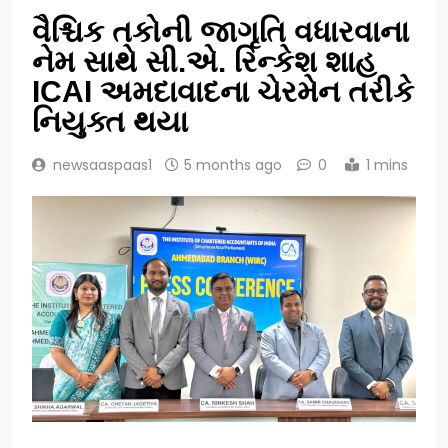
વૈશ્ચિક તકોની જાગૃતિ વધારવાના
નેમ સાથે સી.એ. રિન્કેશ શાહ
ICAI અમદાવાદના ચેરમેન તરીકે
નિયુક્ત થયા
newsaaspaas1
5 months ago
0
1 mins