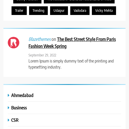
Trailer
Trending
Udaipur
Vadodara
Vicky Mehta
on
The Best Street Style From Paris
Blazethemes
Fashion Week Spring
September 29, 2022
Lorem Ipsum is simply dummy text of the printing and
typesetting industry.
Ahmedabad
Business
CSR