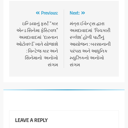
Post
Previous:
Next:
navigation
ઇન્ડિયાનું ફર્સ્ટ “કાર
મંત્રા ઈવેન્ટ્સ દ્વારા
એન્ડ સિનેમા ફેસ્ટિવલ”
અમદાવાદમાં ‘પિચકારી
અમદાવાદમાં ‘દાસ્તાન
સ્પ્લેશ’ હોળી પાર્ટીનું
ઓટોવર્લ્ડ’ ખાતે યોજાશે
આયોજન : બરસાનાની
: વિન્ટેજ કાર અને
પરંપરા અને આધુનિક
સિનેમાનો અનોખો
મ્યુઝિકનો અનોખો
સંગમ
સંગમ
LEAVE A REPLY