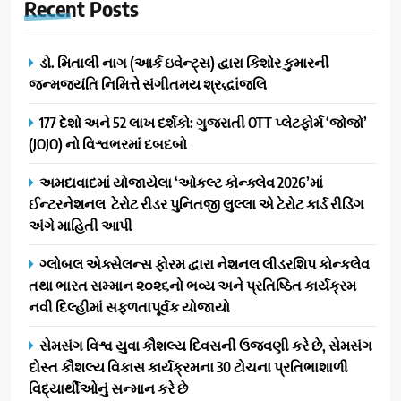
Recent
Posts
ડો. મિતાલી નાગ (આર્ક ઇવેન્ટ્સ) દ્વારા કિશોર કુમારની
જન્મજયંતિ નિમિત્તે સંગીતમય શ્રદ્ધાંજલિ
177 દેશો અને 52 લાખ દર્શકો: ગુજરાતી OTT પ્લેટફોર્મ ‘જોજો’
(JOJO) નો વિશ્વભરમાં દબદબો
અમદાવાદમાં યોજાયેલા ‘ઓકલ્ટ કોન્ક્લેવ 2026’માં
ઈન્ટરનેશનલ ટેરોટ રીડર પુનિતજી લુલ્લા એ ટેરોટ કાર્ડ રીડિંગ
અંગે માહિતી આપી
ગ્લોબલ એક્સેલન્સ ફોરમ દ્વારા નેશનલ લીડરશિપ કોન્કલેવ
તથા ભારત સમ્માન ૨૦૨૬નો ભવ્ય અને પ્રતિષ્ઠિત કાર્યક્રમ
નવી દિલ્હીમાં સફળતાપૂર્વક યોજાયો
સેમસંગ વિશ્વ યુવા કૌશલ્ય દિવસની ઉજવણી કરે છે, સેમસંગ
દોસ્ત કૌશલ્ય વિકાસ કાર્યક્રમના 30 ટોચના પ્રતિભાશાળી
વિદ્યાર્થીઓનું સન્માન કરે છે