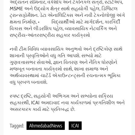
અદ્યતન સેમિનાર, વર્કશોપ અને ટેકનિકલ સત્રો, સ્ટાર્ટઅપ,
MSME અને ઉદ્યોગ ક્ષેત્ર સાથે સહયોગી પહેલ, ડિજિટલ
ટ્રાન્સફોર્મેશન. ડેટા એનાલિટિક્સ અને નવી ટેકનોલોજી અંગે
ક્ષમતા નિર્માણ, • વિદ્યાર્થીઓ માટે માર્ગદર્શન, કારકિર્દી
વિકાસ અને લીડરશિપ પહેલ, વ્યાવસાયિક નેટવર્કિંગ અને
રાષ્ટ્રીય-આંતરરાષ્ટ્રીય સહકાર કાર્યક્રમો
નવી ટીમ વિવિધ વ્યાવસાયિક અનુભવો અને દ્રષ્ટિકોણ સાથે
શાખાની પ્રવૃત્તિઓને વધુ ગતિ આપશે. સભ્યો માટે
ગુણવત્તાસભર સેવાઓ, જ્ઞાન વિતરણ અને નૈતિક ધોરણોને
મજબૂત બનાવતા કાર્યક્રમો સાથે, શાખા સમાજ અને
અર્થવ્યવસ્થામાં ચાર્ટર્ડ એકાઉન્ટન્ટ્સની રચનાત્મક ભૂમિકા
વધુ પ્રબળ બનાવશે.
સ્પષ્ટ દ્રષ્ટિ, સહયોગી અભિગમ અને સભ્યોના સક્રિય
સહકારથી, ICAI અમદાવાદ નવા કાર્યકાળમાં પ્રગતિશીલ અને
અસરકારક કાર્ય માટે પ્રતિબદ્ધ છે.
Tagged:
AhmedabadNews
ICAI