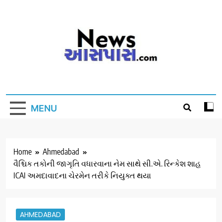
Skip
to
content
MENU
Home
Ahmedabad
વૈશ્ચિક તકોની જાગૃતિ વધારવાના નેમ સાથે સી.એ. રિન્કેશ શાહ
ICAI અમદાવાદના ચેરમેન તરીકે નિયુક્ત થયા
AHMEDABAD