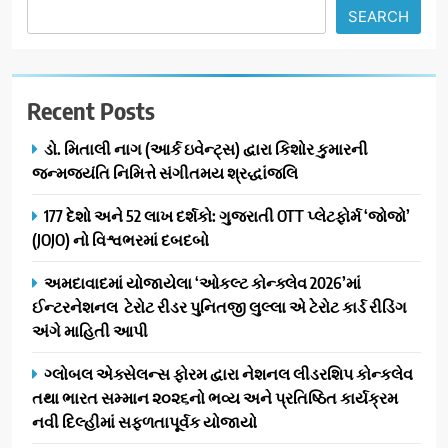
SEARCH
Recent Posts
ડો. મિતાલી નાગ (આર્ક ઇવેન્ટ્સ) દ્વારા કિશોર કુમારની
જન્મજયંતિ નિમિત્તે સંગીતમય શ્રદ્ધાંજલિ
177 દેશો અને 52 લાખ દર્શકો: ગુજરાતી OTT પ્લેટફોર્મ ‘જોજો’
(JOJO) નો વિશ્વભરમાં દબદબો
અમદાવાદમાં યોજાયેલા ‘ઓકલ્ટ કોન્ક્લેવ 2026’માં
ઈન્ટરનેશનલ ટેરોટ રીડર પુનિતજી લુલ્લા એ ટેરોટ કાર્ડ રીડિંગ
અંગે માહિતી આપી
ગ્લોબલ એક્સેલન્સ ફોરમ દ્વારા નેશનલ લીડરશિપ કોન્કલેવ
તથા ભારત સમ્માન ૨૦૨૬નો ભવ્ય અને પ્રતિષ્ઠિત કાર્યક્રમ
નવી દિલ્હીમાં સફળતાપૂર્વક યોજાયો