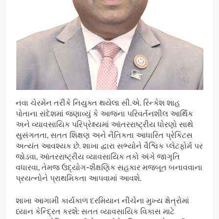
નવા ચેરમેન તરીકે નિયુક્ત થયેલા સી.એ. રિન્કેશ શાહ
પોતાના સંદેશમાં જણાવ્યું કે આજના પરિવર્તનશીલ આર્થિક
અને વ્યાવસાયિક પરિપ્રેક્ષ્યમાં આંતરરાષ્ટ્રીય ધોરણો સાથે
સુસંગતતા, સતત શિક્ષણ અને નૈતિકતા આધારિત પ્રેકિટસ
અત્યંત આવશ્યક છે. શાખા દ્વારા સભ્યોને વૈશ્વિક પ્લેટફોર્મ પર
જોડવા, આંતરરાષ્ટ્રીય વ્યાવસાયિક તકો અંગે જાગૃતિ
વધારવા, તેમજ ઉદ્યોગ-શૈક્ષણિક સહકાર મજબૂત બનાવવાના
પ્રયત્નોને પ્રાથમિકતા આપવામાં આવશે.
શાખા આગામી કાર્યકાળ દરમિયાન નીચેના મુખ્ય ક્ષેત્રોમાં
ધ્યાન કેન્દ્રિત કરશે: સતત વ્યાવસાયિક વિકાસ માટે