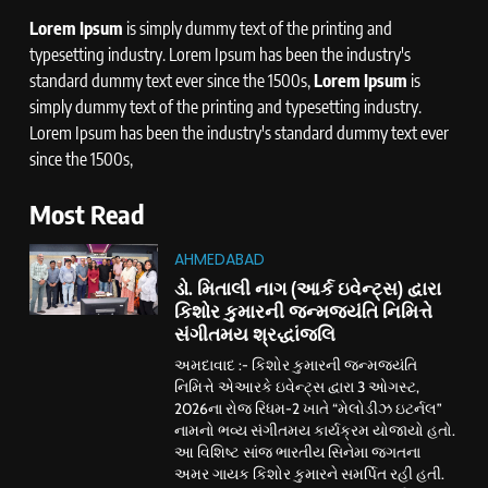
Lorem Ipsum
is simply dummy text of the printing and
typesetting industry. Lorem Ipsum has been the industry's
standard dummy text ever since the 1500s,
Lorem Ipsum
is
simply dummy text of the printing and typesetting industry.
Lorem Ipsum has been the industry's standard dummy text ever
since the 1500s,
Most Read
AHMEDABAD
ડો. મિતાલી નાગ (આર્ક ઇવેન્ટ્સ) દ્વારા
કિશોર કુમારની જન્મજયંતિ નિમિત્તે
સંગીતમય શ્રદ્ધાંજલિ
અમદાવાદ :- કિશોર કુમારની જન્મજયંતિ
નિમિત્તે એઆરકે ઇવેન્ટ્સ દ્વારા 3 ઓગસ્ટ,
2026ના રોજ રિધમ-2 ખાતે “મેલોડીઝ ઇટર્નલ”
નામનો ભવ્ય સંગીતમય કાર્યક્રમ યોજાયો હતો.
આ વિશિષ્ટ સાંજ ભારતીય સિનેમા જગતના
અમર ગાયક કિશોર કુમારને સમર્પિત રહી હતી.