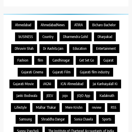
Ahmedabad
AhmedabadNews
ATIRA
Bicharo Bachelor
bUSINESS
Country
Dharmendra Gohil
Dharpakad
Dhruvin Shah
Dr Aashita Jain
Education
Entertainment
Fashion
film
Gandhinagar
Get Set Go
Gujarat
Gujarati Cinema
Gujarati Film
Gujarati film industry
Gujarati Movie
iAGNi
ICAI Ahmedabad
Jai Kanhaiyalall Ki
Janki Bodiwala
JEEV
jojo
JOJO App
Kadaknath
Lifestyle
Malhar Thakar
Mere Krishn
review
RSS
Samsung
Shraddha Dangar
Sonia Chawla
Sports
Sunny Pancholi
The Institute of Chartered Accountants of India