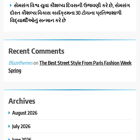
સેમસંગ વિશ્વ યુવા કૌશલ્ય દિવસની ઉજવણી કરે છે, સેમસંગ
દોસ્ત કૌશલ્ય વિકાસ કાર્યક્રમના 30 ટોચના પ્રતિભાશાળી
વિદ્યાર્થીઓનું સન્માન કરે છે
Recent Comments
on
The Best Street Style From Paris Fashion Week
Blazethemes
Spring
Archives
August 2026
July 2026
June 2026