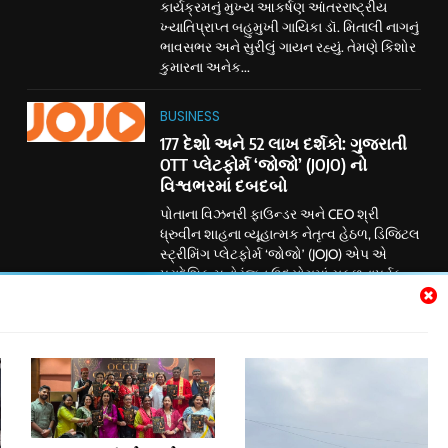
કાર્યક્રમનું મુખ્ય આકર્ષણ આંતરરાષ્ટ્રીય
ખ્યાતિપ્રાપ્ત બહુમુખી ગાયિકા ડૉ. મિતાલી નાગનું
ભાવસભર અને સુરીલું ગાયન રહ્યું. તેમણે કિશોર
કુમારના અનેક...
BUSINESS
177 દેશો અને 52 લાખ દર્શકો: ગુજરાતી
OTT પ્લેટફોર્મ ‘જોજો’ (JOJO) નો
વિશ્વભરમાં દબદબો
પોતાના વિઝનરી ફાઉન્ડર અને CEO શ્રી
ધ્રુવીન શાહના વ્યૂહાત્મક નેતૃત્વ હેઠળ, ડિજિટલ
સ્ટ્રીમિંગ પ્લેટફોર્મ ‘જોજો’ (JOJO) એપ એ
પ્રાદેશિક મનોરંજન ઉદ્યોગમાં સફળતાપૂર્વક
ક્રાંતિકારી પરિવર્તન આણ્યું છે. ડિજિટલ
જગતમાં ધમાકેદાર એન્ટ્રી કર્યા પછી, અમદાવાદ
સ્થિત આ કંપનીએ ઉચ્ચ ગુણવત્તાવાળા
સ્ટોરીટેલિંગ અને પ્રાદેશિક પ્રતિનિધિત્વ વચ્ચેના
અંતરને ઝડપથી દૂર કર્યું છે. હાલમાં BSE પર
લિસ્ટ ધરાવતી કંપની ‘જોજો...