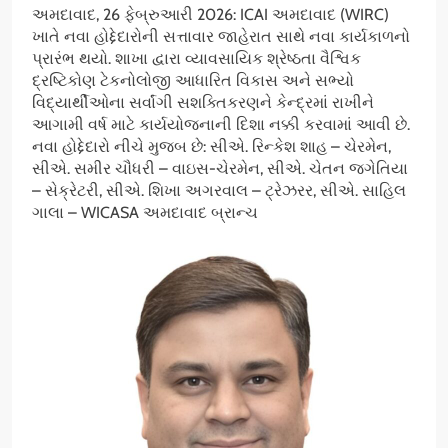
અમદાવાદ, 26 ફેબ્રુઆરી 2026: ICAI અમદાવાદ (WIRC)
ખાતે નવા હોદ્દેદારોની સત્તાવાર જાહેરાત સાથે નવા કાર્યકાળનો
પ્રારંભ થયો. શાખા દ્વારા વ્યાવસાયિક શ્રેષ્ઠતા વૈશ્વિક
દ્રષ્ટિકોણ ટેકનોલોજી આધારિત વિકાસ અને સભ્યો
વિદ્યાર્થીઓના સર્વાંગી સશક્તિકરણને કેન્દ્રમાં રાખીને
આગામી વર્ષ માટે કાર્યયોજનાની દિશા નક્કી કરવામાં આવી છે.
નવા હોદ્દેદારો નીચે મુજબ છે: સીએ. રિન્કેશ શાહ – ચેરમેન,
સીએ. સમીર ચૌધરી – વાઇસ-ચેરમેન, સીએ. ચેતન જગેતિયા
– સેક્રેટરી, સીએ. શિખા અગરવાલ – ટ્રેઝરર, સીએ. સાહિલ
ગાલા – WICASA અમદાવાદ બ્રાન્ચ