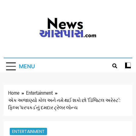
Skip
to
content
MENU
Home
Entertainment
એક અજાણ્યો કોલ અને તમે થઈ શકો છો ‘ડિજિટલ અરેસ્ટ’:
ફિલ્મ ‘ધરપકડ’નું દમદાર ટ્રેલર લોન્ચ
ENTERTAINMENT