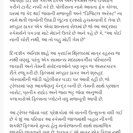
આપણો ડેટા શેર કરીએ છીએ અને સ્કેમર્સ તેનો ઉપયોગ
કરીને ટાર્ગેટ નક્કી કરે છે. પોલીસના નામે આવતા ફેક કોલ્સ,
ઘરમાં જ કેદ થઈ જવાની મજબૂરી અને “ડિજિટલ અરેસ્ટ” ના
નામે થતી લાખોની ઉઘાડી લૂંટના દ્રશ્યો હચમચાવી દે તેવા છે.
મલ્હાર ઠાકર એક એવા શખ્સના રોલમાં છે જે આ અદ્રશ્ય
સ્કેમર્સને પકડવા માટે મેદાને ઉતરે છે અને કહે છે કે, “આ કોઈ
નાની ચોરી નથી, આ તો બહુ મોટી ગેમ છે”
દિગ્દર્શક અનિશ શાહે આ ક્રાઈમ થ્રિલરમાં માત્ર રહસ્ય જ
નથી વણ્યું, પરંતુ એક સામાન્ય મધ્યમવર્ગીય પરિવારની
લાચારી અને તેમની સંવેદનાઓને પણ ખૂબ જ અસરકારક
રીતે રજૂ કરી છે. ફિલ્મમાં મલ્હાર ઠાકર અને શ્રુહદ
ગોસ્વામીની જોડી પહેલીવાર પડદા પર આવી રહી છે, જે
ટ્રેલરમાં પણ આકર્ષણનું કેન્દ્ર બની છે. તેમની સાથે પ્રશાંત
બારોટ, પ્રતીક રાઠોડ અને જય ભટ્ટ જેવા અનુભવી
કલાકારોએ ફિલ્મના પ્લોટને વધુ મજબૂતી આપી છે.
આ ટ્રેલર જોયા બાદ પ્રેક્ષકોમાં એ વાતની ઉત્સુકતા વધી ગઈ
છે કે શું આ પરિવાર આ સ્કેમની જાળમાંથી બહાર નીકળી
શકશે? ફિલ્મનો મુખ્ય હેતુ મનોરંજનની સાથે સામાજિક
જાગૃતિ લાવવાનો પણ છે. ‘ધરપકડ’ એ માત્ર એક ફિલ્મ નથી