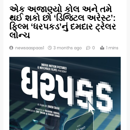
એક અજાણ્યો કોલ અને તમે
થઈ શકો છો ‘ડિજિટલ અરેસ્ટ’:
ફિલ્મ ‘ધરપકડ’નું દમદાર ટ્રેલર
લોન્ચ
newsaaspaas1
3 months ago
0
1 mins