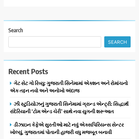
Search
SEARCH
Recent Posts
ગેટ સેટ ગો રિવ્યુ: ગુજરાતી સિનેમામાં એક્શન અને રોમાંચનો
એક તદ્દન નવો અને અનોખો અંદાજ
ઝી સ્ટુડિયોઝનું ગુજરાતી સિનેમામાં ગ્રાન્ડ એન્ટ્રી: સિદ્ધાર્થ
રાંદેરિયાની ‘ટોમ એન્ડ ચેરી’ સાથે નવા યુગની શરૂઆત
ડીઝાઇન કેફેએ સુરતીઓ માટે નવું એક્સપિરિયન્સ સેન્ટર
ખોલ્યું, ગુજરાતમાં પોતાની હાજરી વધુ મજબૂત બનાવી