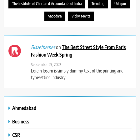
The Institute of Chartered Accountants of India
Trending
Udaipur
Vadodara
Vicky Mehta
on
The Best Street Style From Paris
Blazethemes
Fashion Week Spring
September 29, 2022
Lorem Ipsum is simply dummy text of the printing and
typesetting industry.
Ahmedabad
Business
CSR