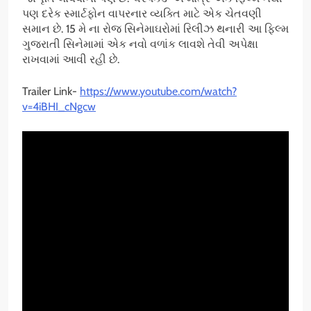
પણ દરેક સ્માર્ટફોન વાપરનાર વ્યક્તિ માટે એક ચેતવણી
સમાન છે. 15 મે ના રોજ સિનેમાઘરોમાં રિલીઝ થનારી આ ફિલ્મ
ગુજરાતી સિનેમામાં એક નવો વળાંક લાવશે તેવી અપેક્ષા
રાખવામાં આવી રહી છે.
Trailer Link-
https://www.youtube.com/watch?
v=4iBHI_cNgcw