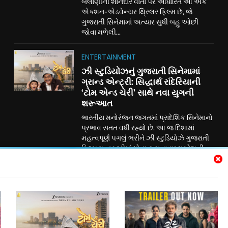
બેલાણીની શાનદાર વાર્તા પર આધારિત આ એક
એક્શન-એડવેન્ચર થ્રિલર ફિલ્મ છે, જે
ગુજરાતી સિનેમામાં અત્યાર સુધી બહુ ઓછી
જોવા મળેલી...
ENTERTAINMENT
ઝી સ્ટુડિયોઝનું ગુજરાતી સિનેમામાં
ગ્રાન્ડ એન્ટ્રી: સિદ્ધાર્થ રાંદેરિયાની
‘ટોમ એન્ડ ચેરી’ સાથે નવા યુગની
શરૂઆત
ભારતીય મનોરંજન જગતમાં પ્રાદેશિક સિનેમાનો
પ્રભાવ સતત વધી રહ્યો છે. આ જ દિશામાં
મહત્વપૂર્ણ પગલું ભરીને ઝી સ્ટુડિયોઝે ગુજરાતી
ફિલ્મ ઇન્ડસ્ટ્રીમાં પોતાના સત્તાવાર પ્રવેશની
જાહેરાત કરી છે. ગુજરાતી રંગભૂમિ અને
સિનેમાના લોકપ્રિય અભિનેતા સિદ્ધાર્થ રાંદેરિયા
અભિનીત પારિવારિક મનોરંજન ફિલ્મ ‘ટોમ
એન્ડ ચેરી’ દ્વારા ઝી સ્ટુડિયોઝ હવે ગુજરાતી
સિનેમામાં પોતાની નવી ઇનિંગ્સની શરૂઆત કરી
રહ્યું છે....