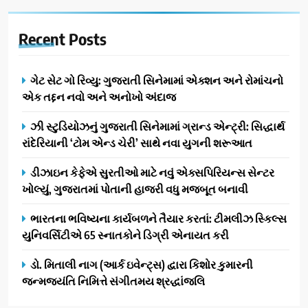
Recent
Posts
ગેટ સેટ ગો રિવ્યુ: ગુજરાતી સિનેમામાં એક્શન અને રોમાંચનો
એક તદ્દન નવો અને અનોખો અંદાજ
ઝી સ્ટુડિયોઝનું ગુજરાતી સિનેમામાં ગ્રાન્ડ એન્ટ્રી: સિદ્ધાર્થ
રાંદેરિયાની ‘ટોમ એન્ડ ચેરી’ સાથે નવા યુગની શરૂઆત
ડીઝાઇન કેફેએ સુરતીઓ માટે નવું એક્સપિરિયન્સ સેન્ટર
ખોલ્યું, ગુજરાતમાં પોતાની હાજરી વધુ મજબૂત બનાવી
ભારતના ભવિષ્યના કાર્યબળને તૈયાર કરતાં: ટીમલીઝ સ્કિલ્સ
યુનિવર્સિટીએ 65 સ્નાતકોને ડિગ્રી એનાયત કરી
ડો. મિતાલી નાગ (આર્ક ઇવેન્ટ્સ) દ્વારા કિશોર કુમારની
જન્મજયંતિ નિમિત્તે સંગીતમય શ્રદ્ધાંજલિ