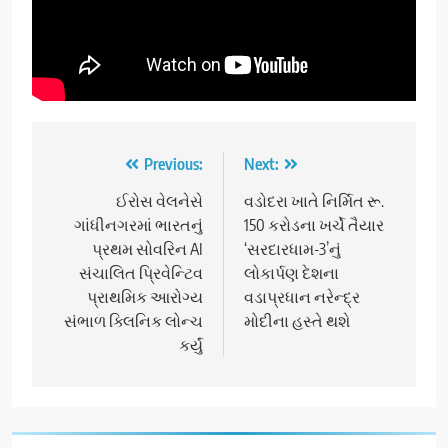
Post
Previous:
Next:
navigation
ઈરોસ વેલનેસે
વડોદરા ખાતે નિર્મિત રૂ.
ગાંધીનગરમાં ભારતનું
150 કરોડના ખર્ચે તૈયાર
પ્રથમ સોવરિન AI
‘સરદારધામ-3’નું
સંચાલિત પ્રિવેન્ટિવ
લોકાર્પણ દેશના
પ્રાથમિક આરોગ્ય
વડાપ્રધાન નરેન્દ્ર
સંભાળ ક્લિનિક લોન્ચ
મોદીના હસ્તે થશે
કર્યું