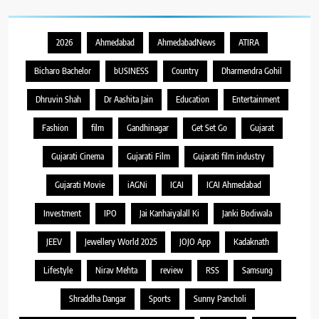
2026
Ahmedabad
AhmedabadNews
ATIRA
Bicharo Bachelor
bUSINESS
Country
Dharmendra Gohil
Dhruvin Shah
Dr Aashita Jain
Education
Entertainment
Fashion
film
Gandhinagar
Get Set Go
Gujarat
Gujarati Cinema
Gujarati Film
Gujarati film industry
Gujarati Movie
iAGNi
ICAI
ICAI Ahmedabad
Investment
IPO
Jai Kanhaiyalall Ki
Janki Bodiwala
JEEV
Jewellery World 2025
JOJO App
Kadaknath
Lifestyle
Nirav Mehta
review
RSS
Samsung
Shraddha Dangar
Sports
Sunny Pancholi