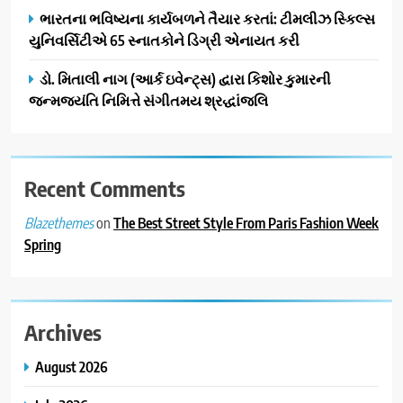
ભારતના ભવિષ્યના કાર્યબળને તૈયાર કરતાં: ટીમલીઝ સ્કિલ્સ
યુનિવર્સિટીએ 65 સ્નાતકોને ડિગ્રી એનાયત કરી
ડો. મિતાલી નાગ (આર્ક ઇવેન્ટ્સ) દ્વારા કિશોર કુમારની
જન્મજયંતિ નિમિત્તે સંગીતમય શ્રદ્ધાંજલિ
Recent Comments
on
The Best Street Style From Paris Fashion Week
Blazethemes
Spring
Archives
August 2026