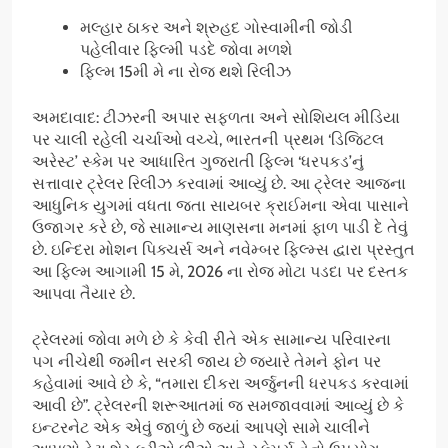
મલ્હાર ઠાકર અને શ્રુહદ ગોસ્વામીની જોડી
પહેલીવાર ફિલ્મી પડદે જોવા મળશે
ફિલ્મ 15મી મે ના રોજ થશે રિલીઝ
અમદાવાદ: ટીઝરની અપાર સફળતા અને સોશિયલ મીડિયા
પર ચાલી રહેલી ચર્ચાઓ વચ્ચે, ભારતની પ્રથમ ‘ડિજિટલ
અરેસ્ટ’ સ્કેમ પર આધારિત ગુજરાતી ફિલ્મ ‘ધરપકડ’નું
સત્તાવાર ટ્રેલર રિલીઝ કરવામાં આવ્યું છે. આ ટ્રેલર આજના
આધુનિક યુગમાં વધતા જતા સાયબર ક્રાઈમના એવા પાસાને
ઉજાગર કરે છે, જે સામાન્ય માણસના મનમાં ફાળ પાડી દે તેવું
છે. ઇન્દિરા મોશન પિક્ચર્સ અને નવેમ્બર ફિલ્મ્સ દ્વારા પ્રસ્તુત
આ ફિલ્મ આગામી 15 મે, 2026 ના રોજ મોટા પડદા પર દસ્તક
આપવા તૈયાર છે.
ટ્રેલરમાં જોવા મળે છે કે કેવી રીતે એક સામાન્ય પરિવારના
પગ નીચેથી જમીન સરકી જાય છે જ્યારે તેમને ફોન પર
કહેવામાં આવે છે કે, “તમારા દીકરા અર્જુનની ધરપકડ કરવામાં
આવી છે”. ટ્રેલરની શરૂઆતમાં જ સમજાવવામાં આવ્યું છે કે
ઇન્ટરનેટ એક એવું જાળું છે જ્યાં આપણે સામે ચાલીને