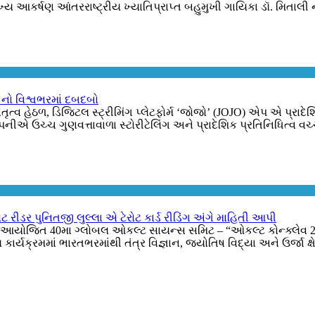
ય આકર્ષણ આંતરરાષ્ટ્રીય ખ્યાતિપ્રાપ્ત બહુમુખી ગાયિકા ડૉ. મિતાલી ન
) નો વિશ્વભરમાં દબદબો
ત્વ હેઠળ, ડિજિટલ સ્ટ્રીમિંગ પ્લેટફોર્મ ‘જોજો’ (JOJO) એપ એ પ્રાદેશ
એ ઉચ્ચ ગુણવત્તાવાળા સ્ટોરીટેલિંગ અને પ્રાદેશિક પ્રતિનિધિત્વ વચ્ચે
 રીડર પુનિતજી લુલ્લા એ ટેરોટ કાર્ડ રીડિંગ અંગે માહિતી આપી
રા આયોજિત 40મા ગ્લોબલ ઓકલ્ટ સાયન્સ સમિટ – “ઓકલ્ટ કોન્ક્લેવ 202
્યક્રમમાં ભારતભરમાંથી તંત્ર વિજ્ઞાન, જ્યોતિષ વિદ્યા અને ઉર્જા 