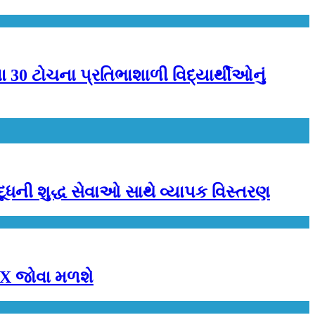
 30 ટોચના પ્રતિભાશાળી વિદ્યાર્થીઓનું
-દૂધની શુદ્ધ સેવાઓ સાથે વ્યાપક વિસ્તરણ
VFX જોવા મળશે