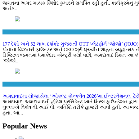
જગતના અમર ગાયક કિશોર કુમારને સમર્પિત રહી હતી. કાર્યક્રમનું મુખ્
અનેક...
Business
177 દેશો અને 52 લાખ દર્શકો: ગુજરાતી OTT પ્લેટફોર્મ ‘જોજો’ (JOJO
પોતાના વિઝનરી ફાઉન્ડર અને CEO શ્રી ધ્રુવીન શાહના વ્યૂહાત્મક નેતૃ
ડિજિટલ જગતમાં ધમાકેદાર એન્ટ્રી કર્યા પછી, અમદાવાદ સ્થિત આ કંપની
‘જોજો...
Ahmedabad
અમદાવાદમાં યોજાયેલા ‘ઓકલ્ટ કોન્ક્લેવ 2026’માં ઈન્ટરનેશનલ ટેરોટ
અમદાવાદ: અમદાવાદની હોટેલ પ્રેસિડેન્ટ ખાતે મિરલ ફાઉન્ડેશન દ્વા
લુલ્લાએ વિશેષ વી.આઈ.પી. અતિથિ તરીકે હાજરી આપી હતી. આ ભવ્ય કાર
હતા. આ...
Popular News