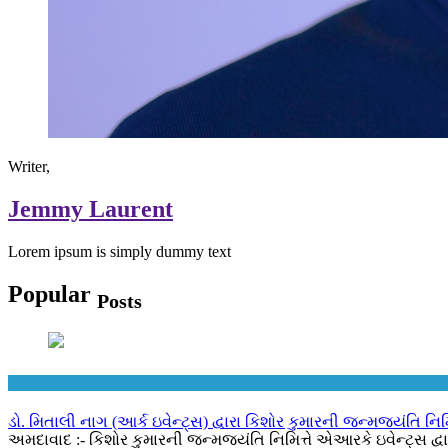
Writer,
Jemmy Laurent
Lorem ipsum is simply dummy text
Popular
Posts
Ahmedabad
ડો. મિતાલી નાગ (આર્ક ઇવેન્ટ્સ) દ્વારા કિશોર કુમારની જન્મજયંતિ નિમ
અમદાવાદ :- કિશોર કુમારની જન્મજયંતિ નિમિત્તે એઆરકે ઇવેન્ટ્સ દ