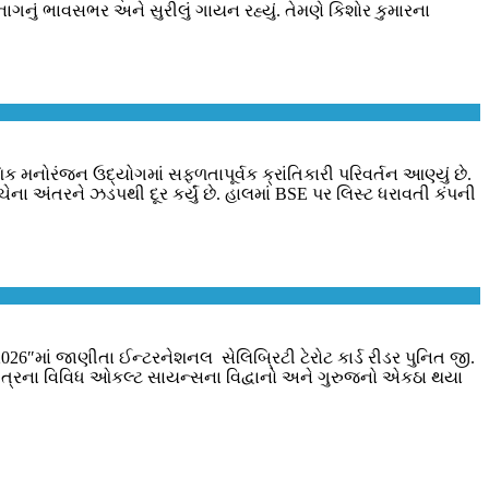
ાગનું ભાવસભર અને સુરીલું ગાયન રહ્યું. તેમણે કિશોર કુમારના
િક મનોરંજન ઉદ્યોગમાં સફળતાપૂર્વક ક્રાંતિકારી પરિવર્તન આણ્યું છે.
ના અંતરને ઝડપથી દૂર કર્યું છે. હાલમાં BSE પર લિસ્ટ ધરાવતી કંપની
6″માં જાણીતા ઈન્ટરનેશનલ સેલિબ્રિટી ટેરોટ કાર્ડ રીડર પુનિત જી.
ક્ષેત્રના વિવિધ ઓકલ્ટ સાયન્સના વિદ્વાનો અને ગુરુજનો એકઠા થયા