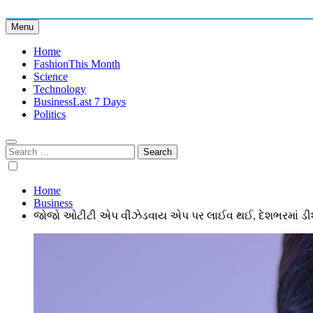
Skip
to
Menu
content
Home
Fashion
This Month
Science
Technology
Business
Last 7 Days
Politics
Search
for:
Home
Business
જોજો ઓટીટી એપ વીઝેડવાય એપ પર લાઈવ થઈ, દેશભરમાં ડીશ ટી