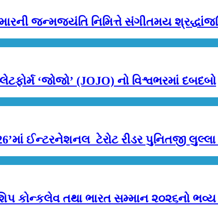
 કુમારની જન્મજયંતિ નિમિત્તે સંગીતમય શ્રદ્ધાંજ
્લેટફોર્મ ‘જોજો’ (JOJO) નો વિશ્વભરમાં દબદબો
’માં ઈન્ટરનેશનલ ટેરોટ રીડર પુનિતજી લુલ્લા એ
પ કોન્કલેવ તથા ભારત સમ્માન ૨૦૨૬નો ભવ્ય અને