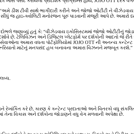
પછી ખાસ પસંદ કરાયેલા પ્રાદેશિક પ્રોગ્રામ્સ હોય, JOJO OTT દરેક વર્
: “અમે ડીશ ટીવી સાથે ભાગીદારી કરીને અને જોજો ઓટીટી ને વીઝેડવ
ધું જ હાઇ-ક્વોલિટી મનોરંજન પૂરું પાડવાની મંજૂરી આપે છે. અમારો ધ્
ભલે જણાવ્યું હતું કે: “વીઝેડવાય ઇકોસિસ્ટમમાં જોજો ઓટીટીનું જોડા
શાવે છે. ટેલિવિઝન અને ડિજિટલ પ્લેટફોર્મ પર દર્શકોની આદતો જે ર
ંગ સેવાઓના અમારા વધતા પોર્ટફોલિયોમાં JOJO OTT ની અનન્ય કન્ટેન
રૂરિયાતો માટેનું મનપસંદ હબ બનાવના અમારા વિઝનને મજબૂત કરશે.”
લબ્ધ.
રેખાંકિત કરે છે, કારણ કે કન્ટેન્ટ પ્રદાતાઓ અને વિતરકો વધુ સંકલ
રમાં તેના વિકાસ અને દર્શકોના જોડાણને વધુ વેગ મળવાની અપેક્ષા છે.