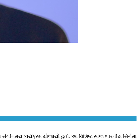
્ય સંગીતમય કાર્યક્રમ યોજાયો હતો. આ વિશિષ્ટ સાંજ ભારતીય સિનેમા