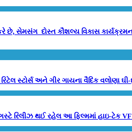
 છે, સેમસંગ દોસ્ત કૌશલ્ય વિકાસ કાર્યક્રમના
ં રિટેલ સ્ટોર્સ અને ગીર ગાયના વૈદિક વલોણા ઘી
 7 ઓગસ્ટે રિલીઝ થઈ રહેલ આ ફિલ્મમાં હાઇ-ટેક 