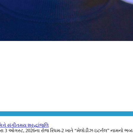
િત્તે સંગીતમય શ્રદ્ધાંજલિ
્વારા 3 ઓગસ્ટ, 2026ના રોજ રિધમ-2 ખાતે “મેલોડીઝ ઇટર્નલ” નામનો ભવ