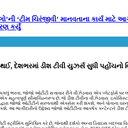
ેટ ગો’ની ‘ટીમ ચિરંજીવી’ માનવતાના કાર્ય માટ
ણ કર્યું
દેશભરમાં ડીશ ટીવી યુઝર્સ સુધી પહોંચનો વિ
ગલું ભરતા, જોજો ઓટીટી સત્તાવાર રીતે વીઝેડવાય એપ પ્લેટફોર્મ પર 
ક મહત્વપૂર્ણ સીમાચિહ્નરૂપ છે, જે ડીશ ટીવીના વીઝેડવાય ઇકોસિસ્ટમ દ
 દ્વારા જોજો ઓટીટીને સરળતાથી એક્સેસ કરી શકશે, અને પોતાના ઘરના 
. આ ભાગીદારીનો ઉદ્દેશ્ય જોજો ઓટીટીના આકર્ષક કન્ટેન્ટને ડીશ ટ
 સ્ટ્રીમિંગ સુનિશ્ચિત કરે છે, જેનાથી દર્શકો અન્ય ડિવાઇસ બદલ્યા વ