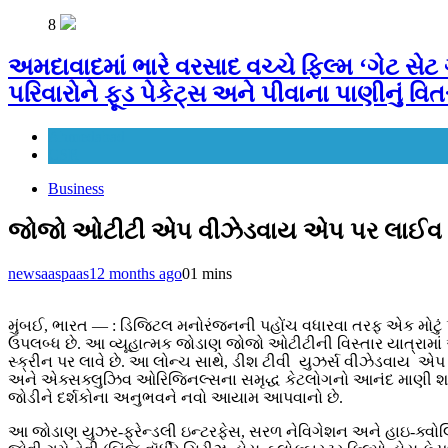
8
અમદાવાદમાં ભારે વરસાદ વચ્ચે ફિલ્મ ‘ગેટ સ
પરિવારોને ફૂડ પેકેટ્સ અને પીવાના પાણીનું વિતર
Ahmedabad
CSR
Business
જોજો ઓટીટી એપ વીઝેડવાય એપ પર લાઈવ થઈ, 
newsaaspaas1
2 months ago
0
1 mins
મુંબઈ, ભારત — : ડિજિટલ મનોરંજનની પહોંચ વધારવા તરફ એક મોટું પ
ઉપલબ્ધ છે. આ વ્યૂહાત્મક જોડાણ જોજો ઓટીટીની વિસ્તાર યાત્રામાં એ
સ્ક્રીન પર લાવે છે. આ લોન્ચ સાથે, ડીશ ટીવી યુઝર્સ વીઝેડવાય એપ
અને એક્સક્લુઝિવ ઓરિજિનલ્સના સમૃદ્ધ કેટલોગનો આનંદ માણી શકશે
જોડીને દર્શકોના અનુભવને નવો આયામ આપવાનો છે.
આ જોડાણ યુઝર-ફ્રેન્ડલી ઇન્ટરફેસ, સરળ નેવિગેશન અને હાઇ-ક્વોલિટી