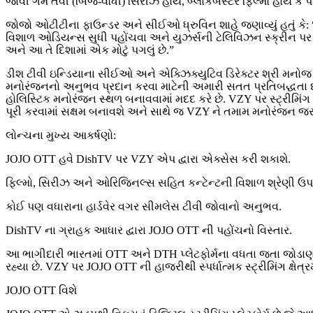
જોવી ગમે તેવી (બિંજ-વૉર્ધી) સિરીઝ હોય, બ્લોકબસ્ટર ફિલ્મો હોય કે 
જોજો ઓટીટીના ફાઉન્ડર અને સીઈઓ ધ્રુવિન શાહે જણાવ્યું હતું કે
વિશાળ ઓડિયન્સ સુધી પહોંચવા અને યુઝર્સની ટેલિવિઝન સ્ક્રીન પર સી
અને આ તે દિશામાં એક મોટું પગલું છે.”
ડીશ ટીવી ઇન્ડિયાના સીઈઓ અને એક્ઝિક્યુટિવ ડિરેક્ટર શ્રી મનોજ દો
મનોરંજનનો અનુભવ પ્રદાન કરવા માટેની અમારી સતત પ્રતિબદ્ધતા દર્
હોલિસ્ટિક મનોરંજન સ્થળ બનાવવામાં મદદ કરે છે. VZY પર સ્ટ્રીમિ
પૂરી કરવામાં સક્ષમ બનાવશે અને સાથે જ VZY ને તમામ મનોરંજન જ
લોન્ચના મુખ્ય આકર્ષણો:
JOJO OTT હવે DishTV પર VZY એપ દ્વારા એક્સેસ કરી શકાશે.
ફિલ્મો, સિરીઝ અને ઓરિજિનલ્સ સહિત કન્ટેન્ટની વિશાળ શ્રેણી ઉપ
કોઈ પણ વધારાના હાર્ડવેર વગર સીમલેસ ટીવી જોવાનો અનુભવ.
DishTV ના ગ્રાહક આધાર દ્વારા JOJO OTT ની પહોંચનો વિસ્તાર.
આ ભાગીદારી ભારતમાં OTT અને DTH પ્લેટફોર્મના વધતા જતા જોડાણને 
રહ્યા છે. VZY પર JOJO OTT ની હાજરીથી સ્પર્ધાત્મક સ્ટ્રીમિંગ ક્ષેત્
JOJO OTT વિશે