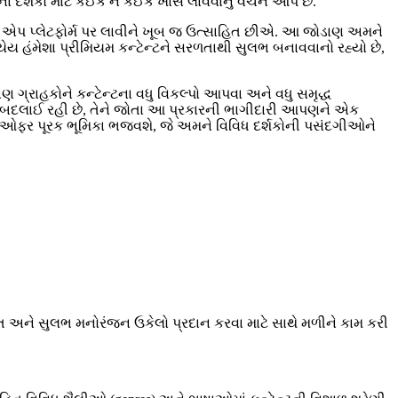
ગના દર્શકો માટે કંઈક ને કંઈક ખાસ લાવવાનું વચન આપે છે.
ાય એપ પ્લેટફોર્મ પર લાવીને ખૂબ જ ઉત્સાહિત છીએ. આ જોડાણ અમને
યેય હંમેશા પ્રીમિયમ કન્ટેન્ટને સરળતાથી સુલભ બનાવવાનો રહ્યો છે,
ણ ગ્રાહકોને કન્ટેન્ટના વધુ વિકલ્પો આપવા અને વધુ સમૃદ્ધ
ીતે બદલાઈ રહી છે, તેને જોતા આ પ્રકારની ભાગીદારી આપણને એક
્ટ ઓફર પૂરક ભૂમિકા ભજવશે, જે અમને વિવિધ દર્શકોની પસંદગીઓને
િત અને સુલભ મનોરંજન ઉકેલો પ્રદાન કરવા માટે સાથે મળીને કામ કરી