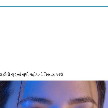
વી યુઝર્સ સુધી પહોંચનો વિસ્તાર કરશે