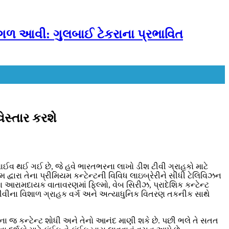
ે આગળ આવી: ગુલબાઈ ટેકરાના પ્રભાવિત
સ્તાર કરશે
લાઈવ થઈ ગઈ છે, જે હવે ભારતભરના લાખો ડીશ ટીવી ગ્રાહકો માટે
્વારા તેના પ્રીમિયમ કન્ટેન્ટની વિવિધ લાઇબ્રેરીને સીધી ટેલિવિઝન
આરામદાયક વાતાવરણમાં ફિલ્મો, વેબ સિરીઝ, પ્રાદેશિક કન્ટેન્ટ
ીવીના વિશાળ ગ્રાહક વર્ગ અને અત્યાધુનિક વિતરણ તકનીક સાથે
િના જ કન્ટેન્ટ શોધી અને તેનો આનંદ માણી શકે છે. પછી ભલે તે સતત