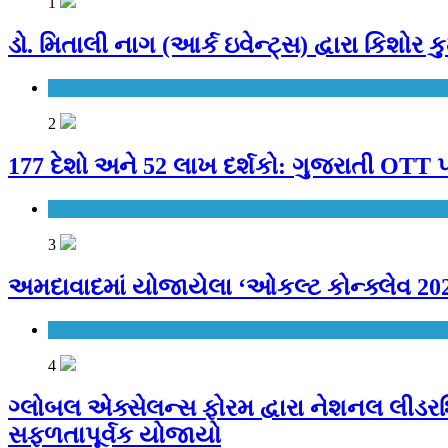
1
ડો. મિતાલી નાગ (આર્ક ઇવેન્ટ્સ) દ્વારા કિશોર
Ahmedabad
2
177 દેશો અને 52 લાખ દર્શકો: ગુજરાતી OTT પ
Business
3
અમદાવાદમાં યોજાયેલા ‘ઓકલ્ટ કોન્ક્લેવ 2026
Ahmedabad
4
ગ્લોબલ એક્સેલન્સ ફોરમ દ્વારા નેશનલ લીડરશિ
સફળતાપૂર્વક યોજાયો