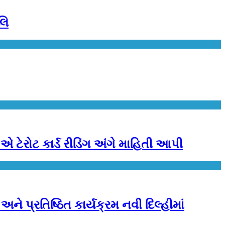
લિ
 ટેરોટ કાર્ડ રીડિંગ અંગે માહિતી આપી
 પ્રતિષ્ઠિત કાર્યક્રમ નવી દિલ્હીમાં