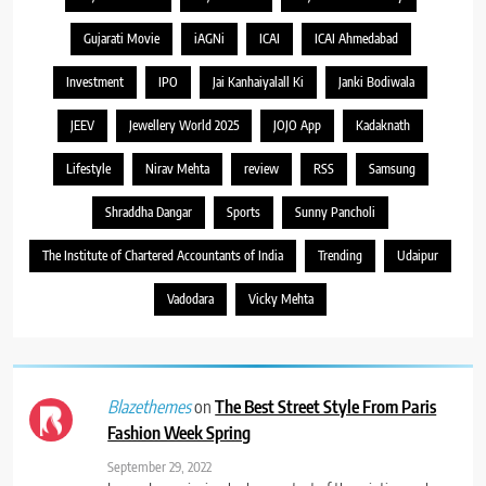
Gujarati Movie
iAGNi
ICAI
ICAI Ahmedabad
Investment
IPO
Jai Kanhaiyalall Ki
Janki Bodiwala
JEEV
Jewellery World 2025
JOJO App
Kadaknath
Lifestyle
Nirav Mehta
review
RSS
Samsung
Shraddha Dangar
Sports
Sunny Pancholi
The Institute of Chartered Accountants of India
Trending
Udaipur
Vadodara
Vicky Mehta
on
The Best Street Style From Paris
Blazethemes
Fashion Week Spring
September 29, 2022