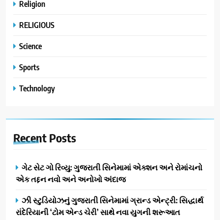
Religion
RELIGIOUS
Science
Sports
Technology
Recent
Posts
ગેટ સેટ ગો રિવ્યુ: ગુજરાતી સિનેમામાં એક્શન અને રોમાંચનો
એક તદ્દન નવો અને અનોખો અંદાજ
ઝી સ્ટુડિયોઝનું ગુજરાતી સિનેમામાં ગ્રાન્ડ એન્ટ્રી: સિદ્ધાર્થ
રાંદેરિયાની ‘ટોમ એન્ડ ચેરી’ સાથે નવા યુગની શરૂઆત