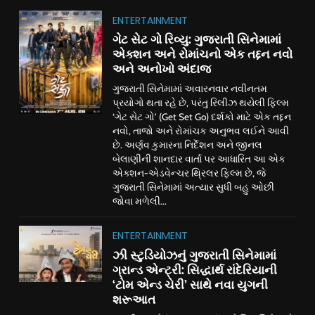
ENTERTAINMENT
ગેટ સેટ ગો રિવ્યુ: ગુજરાતી સિનેમામાં
એક્શન અને રોમાંચનો એક તદ્દન નવો
અને અનોખો અંદાજ
ગુજરાતી સિનેમામાં અવારનવાર નવીનતમ
પ્રયોગો થતા રહે છે, પરંતુ રિલીઝ થયેલી ફિલ્મ
‘ગેટ સેટ ગો’ (Get Set Go) દર્શકો માટે એક તદ્દન
નવો, તાજો અને રોમાંચક અનુભવ લઈને આવી
છે. અર્ણવ કુમારના નિર્દેશન અને જીનલ
બેલાણીની શાનદાર વાર્તા પર આધારિત આ એક
એક્શન-એડવેન્ચર થ્રિલર ફિલ્મ છે, જે
ગુજરાતી સિનેમામાં અત્યાર સુધી બહુ ઓછી
જોવા મળેલી...
ENTERTAINMENT
ઝી સ્ટુડિયોઝનું ગુજરાતી સિનેમામાં
ગ્રાન્ડ એન્ટ્રી: સિદ્ધાર્થ રાંદેરિયાની
‘ટોમ એન્ડ ચેરી’ સાથે નવા યુગની
શરૂઆત