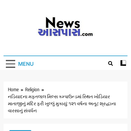
Skip
to
content
MENU
Home
Religion
નડિયાદના મફતલાલ મિલ્સ કમ્પાઉન્ડમાં સ્થિત ખોડિયાર
માતાજીનું મંદિર ફરી ખુલ્લું મુકાયું: ૧૨૧ વર્ષના અતૂટ શ્રદ્ધાના
વારસાનું સંવર્ધન