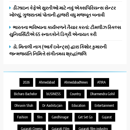
ડીઝાઇન કેફેએ સુરતીઓ માટે નવું એક્સપિરિયન્સ સેન્ટર
ખોલ્યું, ગુજરાતમાં પોતાની હાજરી વધુ મજબૂત બનાવી
ભારતના ભવિષ્યના કાર્યબળને તૈયાર કરતાં: ટીમલીઝ સ્કિલ્સ
યુનિવર્સિટીએ 65 સ્નાતકોને ડિગ્રી એનાયત કરી
ડો. મિતાલી નાગ (આર્ક ઇવેન્ટ્સ) દ્વારા કિશોર કુમારની
જન્મજયંતિ નિમિત્તે સંગીતમય શ્રદ્ધાંજલિ
2026
Ahmedabad
AhmedabadNews
ATIRA
Bicharo Bachelor
bUSINESS
Country
Dharmendra Gohil
Dhruvin Shah
Dr Aashita Jain
Education
Entertainment
Fashion
film
Gandhinagar
Get Set Go
Gujarat
Gujarati Cinema
Gujarati Film
Gujarati film industry