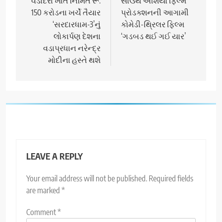
navigation
વડોદરા ખાતે નિર્મિત રૂ.
સાઉથ એશિયા ફિલ્મ
150 કરોડના ખર્ચે તૈયાર
પ્રોડક્શનની આગામી
‘સરદારધામ-3’નું
કોમેડી-થ્રિલર ફિલ્મ
લોકાર્પણ દેશના
‘ગડબડ થઈ ગઈ યાર’
વડાપ્રધાન નરેન્દ્ર
મોદીના હસ્તે થશે
LEAVE A REPLY
Your email address will not be published.
Required fields
are marked
*
Comment
*