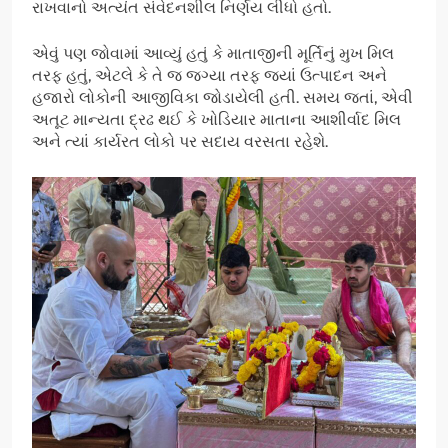
રાખવાનો અત્યંત સંવેદનશીલ નિર્ણય લીધો હતો.
એવું પણ જોવામાં આવ્યું હતું કે માતાજીની મૂર્તિનું મુખ મિલ
તરફ હતું, એટલે કે તે જ જગ્યા તરફ જ્યાં ઉત્પાદન અને
હજારો લોકોની આજીવિકા જોડાયેલી હતી. સમય જતાં, એવી
અતૂટ માન્યતા દ્રઢ થઈ કે ખોડિયાર માતાના આશીર્વાદ મિલ
અને ત્યાં કાર્યરત લોકો પર સદાય વરસતા રહેશે.