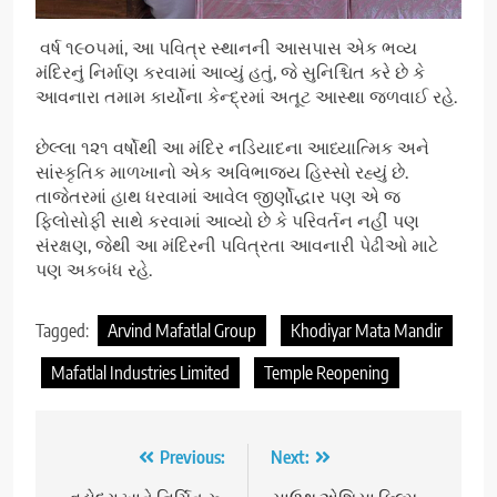
વર્ષ ૧૯૦૫માં, આ પવિત્ર સ્થાનની આસપાસ એક ભવ્ય
મંદિરનું નિર્માણ કરવામાં આવ્યું હતું, જે સુનિશ્ચિત કરે છે કે
આવનારા તમામ કાર્યોના કેન્દ્રમાં અતૂટ આસ્થા જળવાઈ રહે.
છેલ્લા ૧૨૧ વર્ષોથી આ મંદિર નડિયાદના આધ્યાત્મિક અને
સાંસ્કૃતિક માળખાનો એક અવિભાજ્ય હિસ્સો રહ્યું છે.
તાજેતરમાં હાથ ધરવામાં આવેલ જીર્ણોદ્ધાર પણ એ જ
ફિલોસોફી સાથે કરવામાં આવ્યો છે કે પરિવર્તન નહીં પણ
સંરક્ષણ, જેથી આ મંદિરની પવિત્રતા આવનારી પેઢીઓ માટે
પણ અકબંધ રહે.
Tagged:
Arvind Mafatlal Group
Khodiyar Mata Mandir
Mafatlal Industries Limited
Temple Reopening
Post
Previous:
Next: