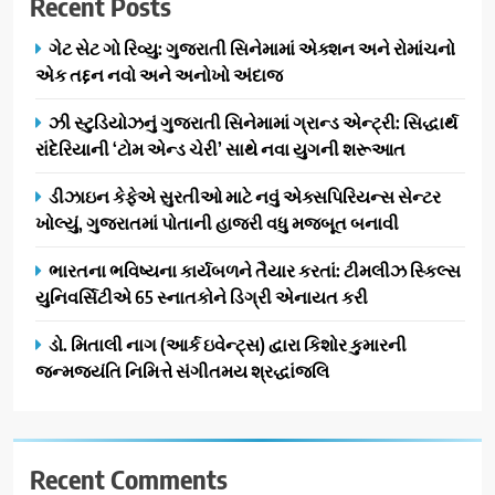
Recent Posts
ગેટ સેટ ગો રિવ્યુ: ગુજરાતી સિનેમામાં એક્શન અને રોમાંચનો
એક તદ્દન નવો અને અનોખો અંદાજ
ઝી સ્ટુડિયોઝનું ગુજરાતી સિનેમામાં ગ્રાન્ડ એન્ટ્રી: સિદ્ધાર્થ
રાંદેરિયાની ‘ટોમ એન્ડ ચેરી’ સાથે નવા યુગની શરૂઆત
ડીઝાઇન કેફેએ સુરતીઓ માટે નવું એક્સપિરિયન્સ સેન્ટર
ખોલ્યું, ગુજરાતમાં પોતાની હાજરી વધુ મજબૂત બનાવી
ભારતના ભવિષ્યના કાર્યબળને તૈયાર કરતાં: ટીમલીઝ સ્કિલ્સ
યુનિવર્સિટીએ 65 સ્નાતકોને ડિગ્રી એનાયત કરી
ડો. મિતાલી નાગ (આર્ક ઇવેન્ટ્સ) દ્વારા કિશોર કુમારની
જન્મજયંતિ નિમિત્તે સંગીતમય શ્રદ્ધાંજલિ
Recent Comments