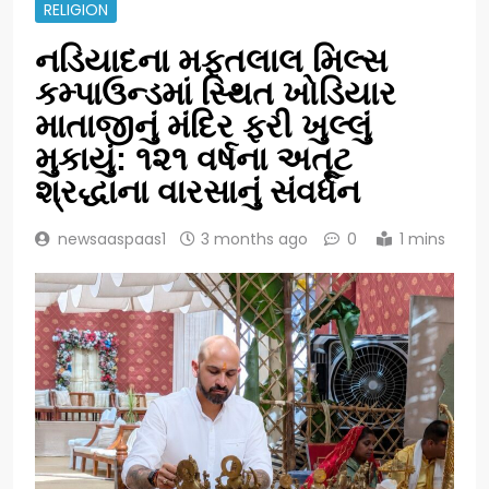
RELIGION
નડિયાદના મફતલાલ મિલ્સ
કમ્પાઉન્ડમાં સ્થિત ખોડિયાર
માતાજીનું મંદિર ફરી ખુલ્લું
મુકાયું: ૧૨૧ વર્ષના અતૂટ
શ્રદ્ધાના વારસાનું સંવર્ધન
newsaaspaas1
3 months ago
0
1 mins