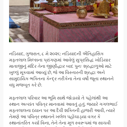
નડિયાદ, ગુજરાત, ૮ મે ૨૦૨૬: નડિયાદની ઐતિહાસિક
મફતલાલ મિલ્સના પ્રાંગણમાં આવેલું સુપ્રસિદ્ધ ખોડિયાર
માતાજીનું મંદિર તેના જીર્ણોદ્ધાર બાદ પુનઃ શ્રદ્ધાળુઓ માટે
ખુલ્લું મૂકવામાં આવ્યું છે, જે આ વિસ્તારની શ્રદ્ધા અને
સામુદાયિક ભક્તિના કેન્દ્ર તરીકેના તેના વર્ષો જૂના સ્થાનને
વધુ મજબૂત કરે છે.
મફતલાલ પરિવાર આ ભૂમિ સાથે જોડાયો તે પહેલાંથી આ
સ્થાન અત્યંત પવિત્ર માનવામાં આવતું હતું. જ્યારે ગગલભાઈ
મફતલાલના ધ્યાન પર આ દૈવી શક્તિની હાજરી આવી, ત્યારે
તેમણે આ પવિત્ર સ્થાનને ખલેલ પહોંચાડ્યા વગર કે
સ્થાનાંતરિત કર્યા વિના, તેને તેના મૂળ સ્વરૂપમાં જ સાચવી