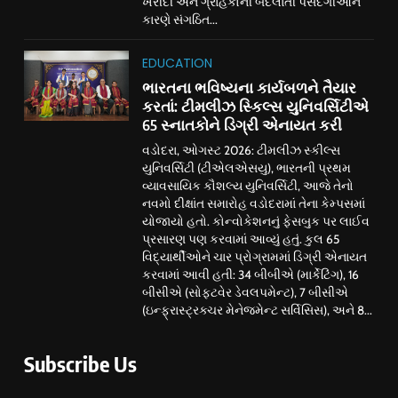
ખરીદી અને ગ્રાહકોની બદલાતી પસંદગીઓને
કારણે સંગઠિત...
EDUCATION
ભારતના ભવિષ્યના કાર્યબળને તૈયાર
કરતાં: ટીમલીઝ સ્કિલ્સ યુનિવર્સિટીએ
65 સ્નાતકોને ડિગ્રી એનાયત કરી
વડોદરા, ઓગસ્ટ 2026: ટીમલીઝ સ્કીલ્સ
યુનિવર્સિટી (ટીએલએસયુ), ભારતની પ્રથમ
વ્યાવસાયિક કૌશલ્ય યુનિવર્સિટી, આજે તેનો
નવમો દીક્ષાંત સમારોહ વડોદરામાં તેના કેમ્પસમાં
યોજાયો હતો. કોન્વોકેશનનું ફેસબુક પર લાઈવ
પ્રસારણ પણ કરવામાં આવ્યું હતું. કુલ 65
વિદ્યાર્થીઓને ચાર પ્રોગ્રામમાં ડિગ્રી એનાયત
કરવામાં આવી હતી: 34 બીબીએ (માર્કેટિંગ), 16
બીસીએ (સોફ્ટવેર ડેવલપમેન્ટ), 7 બીસીએ
(ઇન્ફ્રાસ્ટ્રક્ચર મેનેજમેન્ટ સર્વિસિસ), અને 8...
Subscribe Us