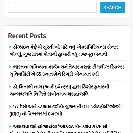
SEARCH
Recent Posts
ડીઝાઇન કેફેએ સુરતીઓ માટે નવું એક્સપિરિયન્સ સેન્ટર
ખોલ્યું, ગુજરાતમાં પોતાની હાજરી વધુ મજબૂત બનાવી
ભારતના ભવિષ્યના કાર્યબળને તૈયાર કરતાં: ટીમલીઝ સ્કિલ્સ
યુનિવર્સિટીએ 65 સ્નાતકોને ડિગ્રી એનાયત કરી
ડો. મિતાલી નાગ (આર્ક ઇવેન્ટ્સ) દ્વારા કિશોર કુમારની
જન્મજયંતિ નિમિત્તે સંગીતમય શ્રદ્ધાંજલિ
177 દેશો અને 52 લાખ દર્શકો: ગુજરાતી OTT પ્લેટફોર્મ ‘જોજો’
(JOJO) નો વિશ્વભરમાં દબદબો
અમદાવાદમાં યોજાયેલા ‘ઓકલ્ટ કોન્ક્લેવ 2026’માં