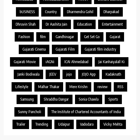
bUSINESS
Country
Dharmendra Gohil
Dharpakad
Dhruvin Shah
Dr Aashita Jain
Education
Entertainment
Fashion
film
Gandhinagar
Get Set Go
Gujarat
Gujarati Cinema
Gujarati Film
Gujarati film industry
Gujarati Movie
iAGNi
ICAI Ahmedabad
Jai Kanhaiyalall Ki
Janki Bodiwala
JEEV
jojo
JOJO App
Kadaknath
Lifestyle
Malhar Thakar
Mere Krishn
review
RSS
Samsung
Shraddha Dangar
Sonia Chawla
Sports
Sunny Pancholi
The Institute of Chartered Accountants of India
Trailer
Trending
Udaipur
Vadodara
Vicky Mehta