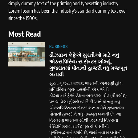
simply dummy text of the printing and typesetting industry.
Lorem Ipsum has been the industry's standard dummy text ever
since the 1500s,
Most Read
BUSINESS
ડીઝાઇન કેફેએ સુરતીઓ માટે નવું
એક્સપિરિયન્સ સેન્ટર ખોલ્યું,
ગુજરાતમાં પોતાની હાજરી વધુ મજબૂત
બનાવી
સુરત, ગુજરાત ૨૦૨૬: ભારતની અગ્રણી હોમ
ઇન્ટિરિયર બ્રાન્ડ્સમાંની એક એવી
ડીઝાઇનકેફેએ ઉધના-મગદલ્લા રોડ (પીપલોદ)
પર આવેલા હોમલેન્ડ સિટી ખાતે પોતાનું નવું
એક્સપિરિયન્સ સેન્ટર શરૂ કરીને ગુજરાતમાં
પોતાની હાજરીને વધુ મજબૂત બનાવી છે. આ
વિસ્તરણ ભારતના સૌથી ઝડપથી વિકસતા
રેસિડેન્શિયલ માર્કેટ પ્રત્યે કંપનીની
પ્રતિબદ્ધતાને દર્શાવે છે, જ્યાં નવા મકાનોની