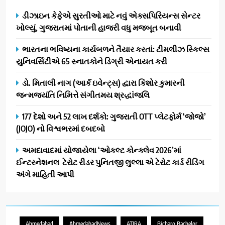
ડીઝાઇન કેફેએ સુરતીઓ માટે નવું એક્સપિરિયન્સ સેન્ટર
ખોલ્યું, ગુજરાતમાં પોતાની હાજરી વધુ મજબૂત બનાવી
ભારતના ભવિષ્યના કાર્યબળને તૈયાર કરતાં: ટીમલીઝ સ્કિલ્સ
યુનિવર્સિટીએ 65 સ્નાતકોને ડિગ્રી એનાયત કરી
ડો. મિતાલી નાગ (આર્ક ઇવેન્ટ્સ) દ્વારા કિશોર કુમારની
જન્મજયંતિ નિમિત્તે સંગીતમય શ્રદ્ધાંજલિ
177 દેશો અને 52 લાખ દર્શકો: ગુજરાતી OTT પ્લેટફોર્મ ‘જોજો’
(JOJO) નો વિશ્વભરમાં દબદબો
અમદાવાદમાં યોજાયેલા ‘ઓકલ્ટ કોન્ક્લેવ 2026’માં
ઈન્ટરનેશનલ ટેરોટ રીડર પુનિતજી લુલ્લા એ ટેરોટ કાર્ડ રીડિંગ
અંગે માહિતી આપી
Ahmedabad
AhmedabadNews
ATIRA
Bicharo Bachelor