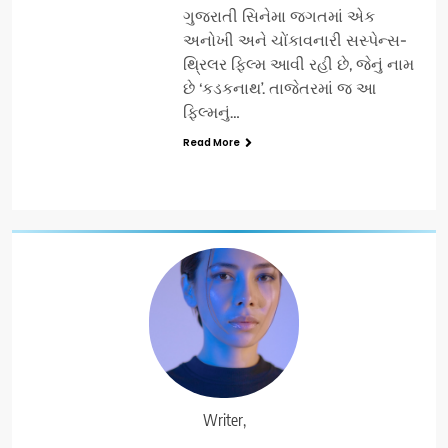
ગુજરાતી સિનેમા જગતમાં એક
અનોખી અને ચોંકાવનારી સસ્પેન્સ-
થ્રિલર ફિલ્મ આવી રહી છે, જેનું નામ
છે ‘કડકનાથ’. તાજેતરમાં જ આ
ફિલ્મનું…
Read More
Writer,