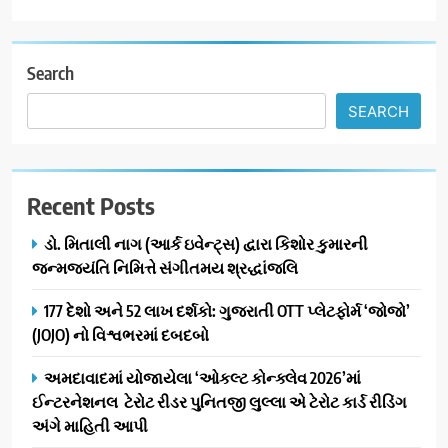
વિસ્તરણ
7
‘ગેટ સેટ ગો’ નું પાવર-પેક્ડ ટ્રેલર
લોન્ચ: 7 ઓગસ્ટે રિલીઝ થઈ રહેલ
Search
આ ફિલ્મમાં હાઇ-ટેક VFX જોવા
ENTERTAINMENT
SEARCH
મળશે
8
અમદાવાદમાં ભારે વરસાદ વચ્ચે
Recent Posts
ફિલ્મ ‘ગેટ સેટ ગો’ની ‘ટીમ
ચિરંજીવી’ માનવતાના કાર્ય માટે
AHMEDABAD
CSR
ડો. મિતાલી નાગ (આર્ક ઇવેન્ટ્સ) દ્વારા કિશોર કુમારની
આગળ આવી: ગુલબાઈ ટેકરાના
જન્મજયંતિ નિમિત્તે સંગીતમય શ્રદ્ધાંજલિ
પ્રભાવિત પરિવારોને ફૂડ પેકેટ્સ
1
અને પીવાના પાણીનું વિતરણ કર્યું
177 દેશો અને 52 લાખ દર્શકો: ગુજરાતી OTT પ્લેટફોર્મ ‘જોજો’
ડો. મિતાલી નાગ (આર્ક ઇવેન્ટ્સ)
(JOJO) નો વિશ્વભરમાં દબદબો
દ્વારા કિશોર કુમારની જન્મજયંતિ
નિમિત્તે સંગીતમય શ્રદ્ધાંજલિ
AHMEDABAD
અમદાવાદમાં યોજાયેલા ‘ઓકલ્ટ કોન્ક્લેવ 2026’માં
ઈન્ટરનેશનલ ટેરોટ રીડર પુનિતજી લુલ્લા એ ટેરોટ કાર્ડ રીડિંગ
2
અંગે માહિતી આપી
177 દેશો અને 52 લાખ દર્શકો: