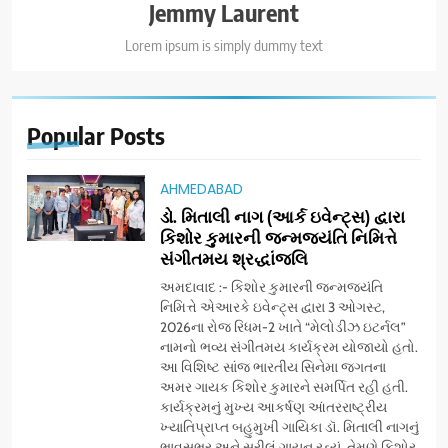
Jemmy Laurent
Lorem ipsum is simply dummy text
Popular
Posts
AHMEDABAD
ડો. મિતાલી નાગ (આર્ક ઇવેન્ટ્સ) દ્વારા
કિશોર કુમારની જન્મજયંતિ નિમિત્તે
સંગીતમય શ્રદ્ધાંજલિ
અમદાવાદ :- કિશોર કુમારની જન્મજયંતિ
નિમિત્તે એઆરકે ઇવેન્ટ્સ દ્વારા 3 ઓગસ્ટ,
2026ના રોજ રિધમ-2 ખાતે “મેલોડીઝ ઇટર્નલ”
નામનો ભવ્ય સંગીતમય કાર્યક્રમ યોજાયો હતો.
આ વિશિષ્ટ સાંજ ભારતીય સિનેમા જગતના
અમર ગાયક કિશોર કુમારને સમર્પિત રહી હતી.
કાર્યક્રમનું મુખ્ય આકર્ષણ આંતરરાષ્ટ્રીય
ખ્યાતિપ્રાપ્ત બહુમુખી ગાયિકા ડૉ. મિતાલી નાગનું
ભાવસભર અને સુરીલું ગાયન રહ્યું. તેમણે કિશોર