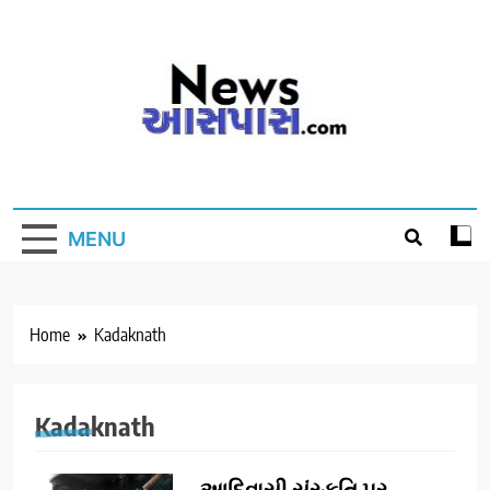
Skip
to
content
MENU
Home
Kadaknath
Kadaknath
આદિવાસી સંસ્કૃતિ પર