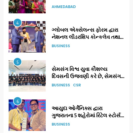
ટેરોટ રીડર પુનિતજી લુલ્લા એ ટેરોટ
AHMEDABAD
કાર્ડ રીડિંગ અંગે માહિતી આપી
4
ગ્લોબલ એક્સેલન્સ ફોરમ દ્વારા
નેશનલ લીડરશિપ કોન્કલેવ તથા
ભારત સમ્માન ૨૦૨૬નો ભવ્ય અને
BUSINESS
પ્રતિષ્ઠિત કાર્યક્રમ નવી દિલ્હીમાં
સફળતાપૂર્વક યોજાયો
5
સેમસંગ વિશ્વ યુવા કૌશલ્ય
દિવસની ઉજવણી કરે છે, સેમસંગ
દોસ્ત કૌશલ્ય વિકાસ કાર્યક્રમના
BUSINESS
CSR
30 ટોચના પ્રતિભાશાળી
વિદ્યાર્થીઓનું સન્માન કરે છે
6
આયુદા ઓર્ગેનિક્સ દ્વારા
ગુજરાતના 5 શહેરોમાં રિટેલ સ્ટોર્સ
અને ગીર ગાયના વૈદિક વલોણા ઘી-
BUSINESS
દૂધની શુદ્ધ સેવાઓ સાથે વ્યાપક