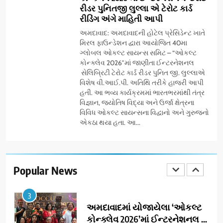
રીડર પુનિતજી લુલ્લા એ ટેરોટ કાર્ડ
અમદાવાદમાં ભારે વરસાદ વચ્ચે
રીડિંગ અંગે માહિતી આપી
ફિલ્મ ‘ગેટ સેટ ગો’ની ‘ટીમ
ચિરંજીવી’ માનવતાના કાર્ય માટે
અમદાવાદ: અમદાવાદની હોટેલ પ્રેસિડેન્ટ ખાતે
AHMEDABAD
CSR
મિરલ ફાઉન્ડેશન દ્વારા આયોજિત 40મા
આગળ આવી: ગુલબાઈ ટેકરાના
ગ્લોબલ ઓકલ્ટ સાયન્સ સમિટ – “ઓકલ્ટ
પ્રભાવિત પરિવારોને ફૂડ પેકેટ્સ
કોન્ક્લેવ 2026″માં જાણીતા ઈન્ટરનેશનલ
1
અને પીવાના પાણીનું વિતરણ કર્યું
સેલિબ્રિટી ટેરોટ કાર્ડ રીડર પુનિત જી. લુલ્લાએ
ડો. મિતાલી નાગ (આર્ક ઇવેન્ટ્સ)
વિશેષ વી.આઈ.પી. અતિથિ તરીકે હાજરી આપી
દ્વારા કિશોર કુમારની જન્મજયંતિ
હતી. આ ભવ્ય કાર્યક્રમમાં ભારતભરમાંથી તંત્ર
નિમિત્તે સંગીતમય શ્રદ્ધાંજલિ
AHMEDABAD
વિજ્ઞાન, જ્યોતિષ વિદ્યા અને ઉર્જા ક્ષેત્રના
વિવિધ ઓકલ્ટ સાયન્સના વિદ્વાનો અને ગુરુજનો
એકઠા થયા હતા. આ...
2
177 દેશો અને 52 લાખ દર્શકો:
ગુજરાતી OTT પ્લેટફોર્મ ‘જોજો’
(JOJO) નો વિશ્વભરમાં દબદબો
Popular News
BUSINESS
3
અમદાવાદમાં યોજાયેલા ‘ઓકલ્ટ
કોન્ક્લેવ 2026’માં ઈન્ટરનેશનલ