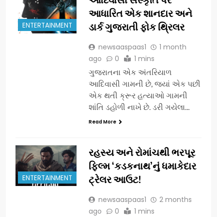
આધારિત એક શાનદાર અને
ENTERTAINMENT
ડાર્ક ગુજરાતી ફોક થ્રિલર
newsaaspaas1
1 month
ago
0
1 mins
ગુજરાતના એક અંતરિયાળ
આદિવાસી ગામની છે, જ્યાં એક પછી
એક થતી ક્રૂર હત્યાઓ ગામની
શાંતિ ડહોળી નાખે છે. ડરી ગયેલા…
Read More
રહસ્ય અને રોમાંચથી ભરપૂર
ફિલ્મ ‘કડકનાથ’નું ધમાકેદાર
ENTERTAINMENT
ટ્રેલર આઉટ!
newsaaspaas1
2 months
ago
0
1 mins