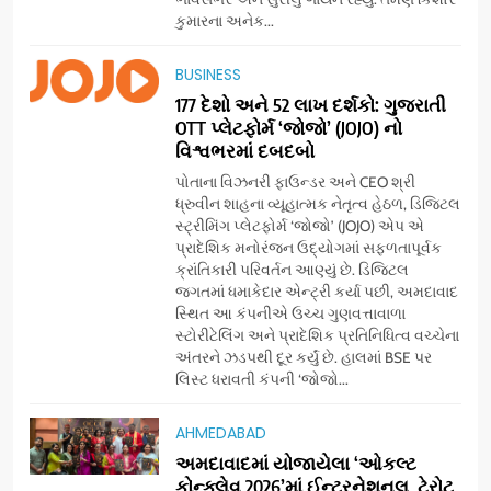
કુમારના અનેક...
5
BUSINESS
સેમસંગ વિશ્વ યુવા કૌશલ્ય
દિવસની ઉજવણી કરે છે, સેમસંગ
177 દેશો અને 52 લાખ દર્શકો: ગુજરાતી
OTT પ્લેટફોર્મ ‘જોજો’ (JOJO) નો
દોસ્ત કૌશલ્ય વિકાસ કાર્યક્રમના
BUSINESS
CSR
વિશ્વભરમાં દબદબો
30 ટોચના પ્રતિભાશાળી
વિદ્યાર્થીઓનું સન્માન કરે છે
પોતાના વિઝનરી ફાઉન્ડર અને CEO શ્રી
6
ધ્રુવીન શાહના વ્યૂહાત્મક નેતૃત્વ હેઠળ, ડિજિટલ
આયુદા ઓર્ગેનિક્સ દ્વારા
સ્ટ્રીમિંગ પ્લેટફોર્મ ‘જોજો’ (JOJO) એપ એ
ગુજરાતના 5 શહેરોમાં રિટેલ સ્ટોર્સ
પ્રાદેશિક મનોરંજન ઉદ્યોગમાં સફળતાપૂર્વક
ક્રાંતિકારી પરિવર્તન આણ્યું છે. ડિજિટલ
અને ગીર ગાયના વૈદિક વલોણા ઘી-
BUSINESS
જગતમાં ધમાકેદાર એન્ટ્રી કર્યા પછી, અમદાવાદ
દૂધની શુદ્ધ સેવાઓ સાથે વ્યાપક
સ્થિત આ કંપનીએ ઉચ્ચ ગુણવત્તાવાળા
વિસ્તરણ
સ્ટોરીટેલિંગ અને પ્રાદેશિક પ્રતિનિધિત્વ વચ્ચેના
7
અંતરને ઝડપથી દૂર કર્યું છે. હાલમાં BSE પર
‘ગેટ સેટ ગો’ નું પાવર-પેક્ડ ટ્રેલર
લિસ્ટ ધરાવતી કંપની ‘જોજો...
લોન્ચ: 7 ઓગસ્ટે રિલીઝ થઈ રહેલ
આ ફિલ્મમાં હાઇ-ટેક VFX જોવા
ENTERTAINMENT
AHMEDABAD
મળશે
અમદાવાદમાં યોજાયેલા ‘ઓકલ્ટ
કોન્ક્લેવ 2026’માં ઈન્ટરનેશનલ ટેરોટ
8