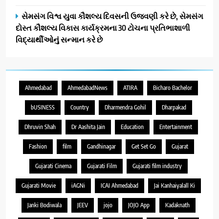
સેમસંગ વિશ્વ યુવા કૌશલ્ય દિવસની ઉજવણી કરે છે, સેમસંગ
દોસ્ત કૌશલ્ય વિકાસ કાર્યક્રમના 30 ટોચના પ્રતિભાશાળી
વિદ્યાર્થીઓનું સન્માન કરે છે
Ahmedabad
AhmedabadNews
ATIRA
Bicharo Bachelor
bUSINESS
Country
Dharmendra Gohil
Dharpakad
Dhruvin Shah
Dr Aashita Jain
Education
Entertainment
Fashion
film
Gandhinagar
Get Set Go
Gujarat
Gujarati Cinema
Gujarati Film
Gujarati film industry
Gujarati Movie
iAGNi
ICAI Ahmedabad
Jai Kanhaiyalall Ki
Janki Bodiwala
JEEV
jojo
JOJO App
Kadaknath