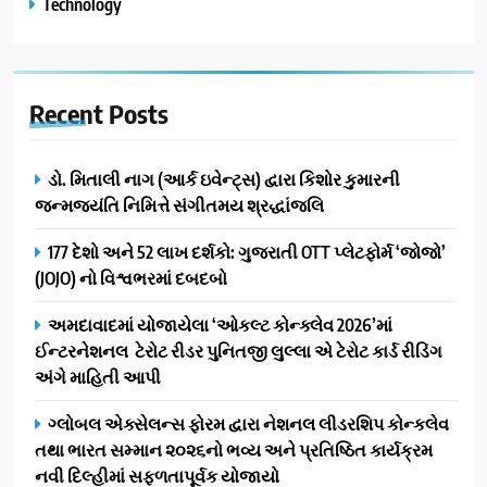
Technology
Recent
Posts
ડો. મિતાલી નાગ (આર્ક ઇવેન્ટ્સ) દ્વારા કિશોર કુમારની
જન્મજયંતિ નિમિત્તે સંગીતમય શ્રદ્ધાંજલિ
177 દેશો અને 52 લાખ દર્શકો: ગુજરાતી OTT પ્લેટફોર્મ ‘જોજો’
(JOJO) નો વિશ્વભરમાં દબદબો
અમદાવાદમાં યોજાયેલા ‘ઓકલ્ટ કોન્ક્લેવ 2026’માં
ઈન્ટરનેશનલ ટેરોટ રીડર પુનિતજી લુલ્લા એ ટેરોટ કાર્ડ રીડિંગ
અંગે માહિતી આપી
ગ્લોબલ એક્સેલન્સ ફોરમ દ્વારા નેશનલ લીડરશિપ કોન્કલેવ
તથા ભારત સમ્માન ૨૦૨૬નો ભવ્ય અને પ્રતિષ્ઠિત કાર્યક્રમ
નવી દિલ્હીમાં સફળતાપૂર્વક યોજાયો