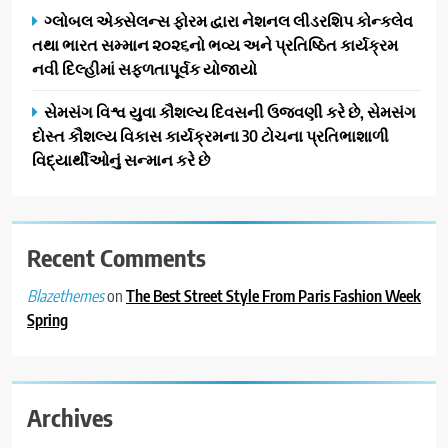
ગુજરાતી OTT પ્લેટફોર્મ ‘જોજો’
ગ્લોબલ એક્સેલન્સ ફોરમ દ્વારા નેશનલ લીડરશિપ કોન્કલેવ
(JOJO) નો વિશ્વભરમાં દબદબો
તથા ભારત સમ્માન ૨૦૨૬નો ભવ્ય અને પ્રતિષ્ઠિત કાર્યક્રમ
BUSINESS
નવી દિલ્હીમાં સફળતાપૂર્વક યોજાયો
3
સેમસંગ વિશ્વ યુવા કૌશલ્ય દિવસની ઉજવણી કરે છે, સેમસંગ
અમદાવાદમાં યોજાયેલા ‘ઓકલ્ટ
દોસ્ત કૌશલ્ય વિકાસ કાર્યક્રમના 30 ટોચના પ્રતિભાશાળી
કોન્ક્લેવ 2026’માં ઈન્ટરનેશનલ
વિદ્યાર્થીઓનું સન્માન કરે છે
ટેરોટ રીડર પુનિતજી લુલ્લા એ ટેરોટ
AHMEDABAD
કાર્ડ રીડિંગ અંગે માહિતી આપી
4
Recent Comments
ગ્લોબલ એક્સેલન્સ ફોરમ દ્વારા
નેશનલ લીડરશિપ કોન્કલેવ તથા
on
The Best Street Style From Paris Fashion Week
Blazethemes
ભારત સમ્માન ૨૦૨૬નો ભવ્ય અને
BUSINESS
Spring
પ્રતિષ્ઠિત કાર્યક્રમ નવી દિલ્હીમાં
સફળતાપૂર્વક યોજાયો
5
સેમસંગ વિશ્વ યુવા કૌશલ્ય
Archives
દિવસની ઉજવણી કરે છે, સેમસંગ
દોસ્ત કૌશલ્ય વિકાસ કાર્યક્રમના
BUSINESS
CSR