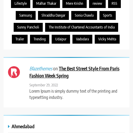
Lifestyle
Malhar Thakar
Mere Krishn
review
RSS
Samsung
Shraddha Dangar
Sonia Chawla
Sports
Sunny Pancholi
The Institute of Chartered Accountants of India
Trailer
Trending
Udaipur
Vadodara
Vicky Mehta
on
The Best Street Style From Paris
Blazethemes
Fashion Week Spring
September 29, 2022
Lorem Ipsum is simply dummy text of the printing and
typesetting industry.
Ahmedabad