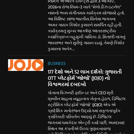
નિમિત્તે એઆરકે ઇવેન્ટ્સ દ્વારા 3 ઓગસ્ટ,
2026ના રોજ રિધમ-2 ખાતે “મેલોડીઝ ઇટર્નલ”
નામનો ભવ્ય સંગીતમય કાર્યક્રમ યોજાયો હતો.
આ વિશિષ્ટ સાંજ ભારતીય સિનેમા જગતના
અમર ગાયક કિશોર કુમારને સમર્પિત રહી હતી.
કાર્યક્રમનું મુખ્ય આકર્ષણ આંતરરાષ્ટ્રીય
ખ્યાતિપ્રાપ્ત બહુમુખી ગાયિકા ડૉ. મિતાલી નાગનું
ભાવસભર અને સુરીલું ગાયન રહ્યું. તેમણે કિશોર
કુમારના અનેક...
BUSINESS
177 દેશો અને 52 લાખ દર્શકો: ગુજરાતી
OTT પ્લેટફોર્મ ‘જોજો’ (JOJO) નો
વિશ્વભરમાં દબદબો
પોતાના વિઝનરી ફાઉન્ડર અને CEO શ્રી
ધ્રુવીન શાહના વ્યૂહાત્મક નેતૃત્વ હેઠળ, ડિજિટલ
સ્ટ્રીમિંગ પ્લેટફોર્મ ‘જોજો’ (JOJO) એપ એ
પ્રાદેશિક મનોરંજન ઉદ્યોગમાં સફળતાપૂર્વક
ક્રાંતિકારી પરિવર્તન આણ્યું છે. ડિજિટલ
જગતમાં ધમાકેદાર એન્ટ્રી કર્યા પછી, અમદાવાદ
સ્થિત આ કંપનીએ ઉચ્ચ ગુણવત્તાવાળા