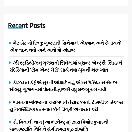
Recent
Posts
ગેટ સેટ ગો રિવ્યુ: ગુજરાતી સિનેમામાં એક્શન અને રોમાંચનો
એક તદ્દન નવો અને અનોખો અંદાજ
ઝી સ્ટુડિયોઝનું ગુજરાતી સિનેમામાં ગ્રાન્ડ એન્ટ્રી: સિદ્ધાર્થ
રાંદેરિયાની ‘ટોમ એન્ડ ચેરી’ સાથે નવા યુગની શરૂઆત
ડીઝાઇન કેફેએ સુરતીઓ માટે નવું એક્સપિરિયન્સ સેન્ટર
ખોલ્યું, ગુજરાતમાં પોતાની હાજરી વધુ મજબૂત બનાવી
ભારતના ભવિષ્યના કાર્યબળને તૈયાર કરતાં: ટીમલીઝ સ્કિલ્સ
યુનિવર્સિટીએ 65 સ્નાતકોને ડિગ્રી એનાયત કરી
ડો. મિતાલી નાગ (આર્ક ઇવેન્ટ્સ) દ્વારા કિશોર કુમારની
જન્મજયંતિ નિમિત્તે સંગીતમય શ્રદ્ધાંજલિ