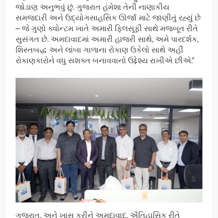
જોડાણ અનુભવું છું. ગુજરાત હંમેશા તેની નાણાકીય
સમજદારી અને ઉદ્યોગસાહસિક ઊર્જા માટે જાણીતું રહ્યું છે
– જે ગુણો ક્વોન્ટમ ખાતે અમારી ફિલસૂફી સાથે મજબૂત રીતે
સુસંગત છે. અમદાવાદમાં અમારી હાજરી સાથે, અમે પારદર્શક,
શિસ્તબદ્ધ અને લાંબા ગાળાના રોકાણ ઉકેલો સાથે અહીં
રોકાણકારોને વધુ સશક્ત બનાવવાનો ઉદ્દેશ્ય રાખીએ છીએ.”
ગુજરાત, અને ખાસ કરીને અમદાવાદ, ઐતિહાસિક રીતે