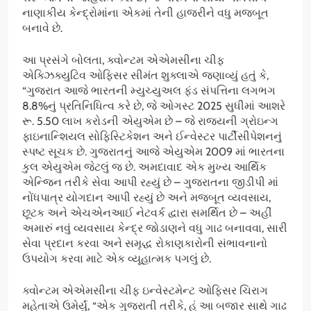
નાણાકીય કેન્દ્રોમાંના એકમાં તેની હાજરીને વધુ મજબૂત
બનાવે છે.
આ પ્રસંગે બોલતા, ક્વોન્ટમ એએમસીના ચીફ
એક્ઝિક્યુટિવ ઓફિસર સીમંત શુક્લાએ જણાવ્યું હતું કે,
“ગુજરાત આજે ભારતની મ્યુચ્યુઅલ ફંડ સંપત્તિના લગભગ
8.8%નું પ્રતિનિધિત્વ કરે છે, જે ઓગસ્ટ 2025 સુધીમાં આશરે
રૂ. 5.50 લાખ કરોડની એયુએમ છે – જે રાજ્યની ગ્રોઇન્ગ
ફાઇનાન્શિયલ સોફિસ્ટિકેશન અને ઈન્વેસ્ટર પાર્ટીસીપેશનનું
સ્પષ્ટ સૂચક છે. ગુજરાતનું આજે એયુએમ 2009 માં ભારતના
કુલ એયુએમ જેટલું જ છે. અમદાવાદ એક મુખ્ય આર્થિક
એન્જિન તરીકે સેવા આપી રહ્યું છે – ગુજરાતના જીડીપી માં
નોંધપાત્ર યોગદાન આપી રહ્યું છે અને મજબૂત વ્યવસાય,
છૂટક અને એચએનઆઈ નેટવર્ક દ્વારા સમર્થિત છે – અહીં
અમારું નવું વ્યવસાય કેન્દ્ર જોડાણને વધુ ગાઢ બનાવવા, સારી
સેવા પ્રદાન કરવા અને સમૃદ્ધ રોકાણકારોની સંભાવનાનો
ઉપયોગ કરવા માટે એક વ્યૂહાત્મક પગલું છે.
ક્વોન્ટમ એએમસીના ચીફ ઇન્વેસ્ટમેન્ટ ઓફિસર ચિરાગ
મહેતાએ ઉમેર્યું, “એક ગુજરાતી તરીકે, હું આ બજાર સાથે ગાઢ