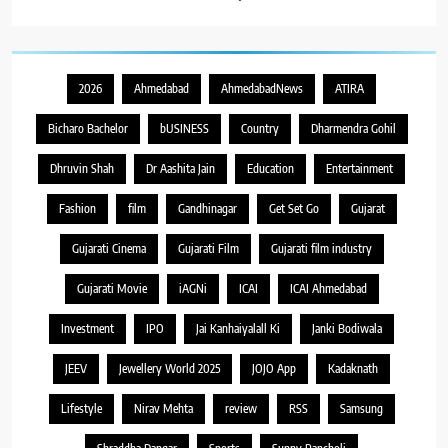
2026
Ahmedabad
AhmedabadNews
ATIRA
Bicharo Bachelor
bUSINESS
Country
Dharmendra Gohil
Dhruvin Shah
Dr Aashita Jain
Education
Entertainment
Fashion
film
Gandhinagar
Get Set Go
Gujarat
Gujarati Cinema
Gujarati Film
Gujarati film industry
Gujarati Movie
iAGNi
ICAI
ICAI Ahmedabad
Investment
IPO
Jai Kanhaiyalall Ki
Janki Bodiwala
JEEV
Jewellery World 2025
JOJO App
Kadaknath
Lifestyle
Nirav Mehta
review
RSS
Samsung