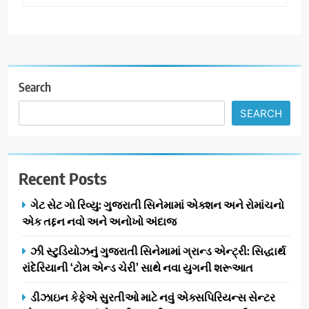
Search
SEARCH
Recent Posts
ગેટ સેટ ગો રિવ્યુ: ગુજરાતી સિનેમામાં એક્શન અને રોમાંચનો
એક તદ્દન નવો અને અનોખો અંદાજ
ઝી સ્ટુડિયોઝનું ગુજરાતી સિનેમામાં ગ્રાન્ડ એન્ટ્રી: સિદ્ધાર્થ
રાંદેરિયાની ‘ટોમ એન્ડ ચેરી’ સાથે નવા યુગની શરૂઆત
ડીઝાઇન કેફેએ સુરતીઓ માટે નવું એક્સપિરિયન્સ સેન્ટર