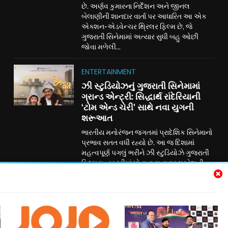
છે. અર્ણવ કુમારના નિર્દેશન અને જીનલ
બેલાણીની શાનદાર વાર્તા પર આધારિત આ એક
એક્શન-એડવેન્ચર થ્રિલર ફિલ્મ છે, જે
ગુજરાતી સિનેમામાં અત્યાર સુધી બહુ ઓછી
જોવા મળેલી...
ENTERTAINMENT
ઝી સ્ટુડિયોઝનું ગુજરાતી સિનેમામાં
ગ્રાન્ડ એન્ટ્રી: સિદ્ધાર્થ રાંદેરિયાની
‘ટોમ એન્ડ ચેરી’ સાથે નવા યુગની
શરૂઆત
ભારતીય મનોરંજન જગતમાં પ્રાદેશિક સિનેમાનો
પ્રભાવ સતત વધી રહ્યો છે. આ જ દિશામાં
મહત્વપૂર્ણ પગલું ભરીને ઝી સ્ટુડિયોઝે ગુજરાતી
ફિલ્મ ઇન્ડસ્ટ્રીમાં પોતાના સત્તાવાર પ્રવેશની
જાહેરાત કરી છે. ગુજરાતી રંગભૂમિ અને
સિનેમાના લોકપ્રિય અભિનેતા સિદ્ધાર્થ રાંદેરિયા
અભિનીત પારિવારિક મનોરંજન ફિલ્મ ‘ટોમ
એન્ડ ચેરી’ દ્વારા ઝી સ્ટુડિયોઝ હવે ગુજરાતી
સિનેમામાં પોતાની નવી ઇનિંગ્સની શરૂઆત કરી
રહ્યું છે....