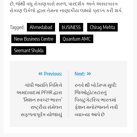
છે, જેથી વધુ રોકાણકારો સરળ, પારદર્શક અને અસરકારક
રોકાણ ઉકેલો દ્વારા તેમના નાણાકીય લક્ષ્યો પ્રાપ્ત કરી શકે.
Tagged:
Ahmedabad
bUSINESS
Chirag Mehta
New Business Centre
Quantum AMC
Seemant Shukla
Post
Previous:
Next:
navigation
ગાંધી જયંતિ નિમિત્તે
રનવે થી બોર્ડરૂમ સુધી:
અમદાવાદમાં PFHR દ્વારા
જિઓહોટસ્ટારનું
‘મિશન સ્વચ્છ ભારત’
પિચટુગેટરિચ ભારતમાં
રાષ્ટ્રીય સંમેલન
ફેશન મનોરંજનને નવી
સફળતાપૂર્વક યોજાયું
વ્યાખ્યા આપે છે