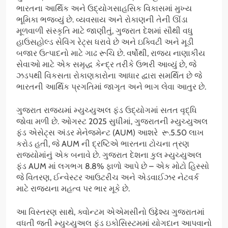
ભારતના આર્થિક અને ઉદ્યોગસાહસિક વિકાસમાં મુખ્ય
ભૂમિકા ભજવ્યું છે. વ્યવસાય અને રોકાણની તેની ઊંડા
મૂળવાળી સંસ્કૃતિ માટે જાણીતું, ગુજરાત દેશમાં સૌથી વધુ
હાઉસહોલ્ડ સેવિંગ રેટ્સ ધરાવે છે અને ઇક્વિટી અને મૂડી
બજાર ઉત્પાદનો માટે ગાઢ રૂચિ છે. વર્ષોથી, રાજ્ય નાણાકીય
સેવાઓ માટે એક સમૃદ્ધ કેન્દ્ર તરીકે ઉભરી આવ્યું છે, જે
ઝડપથી વિકસતા રોકાણકારોના આધાર દ્વારા સમર્થિત છે જે
ભારતની આર્થિક પ્રગતિમાં જાગૃત અને ભાગ લેવા આતુર છે.
ગુજરાત રાજ્યમાં મ્યુચ્યુઅલ ફંડ ઉદ્યોગમાં સતત વૃદ્ધિ
જોવા મળી છે. ઓગસ્ટ 2025 સુધીમાં, ગુજરાતની મ્યુચ્યુઅલ
ફંડ એસેટ્સ અંડર મેનેજમેન્ટ (AUM) આશરે રૂ.5.50 લાખ
કરોડ હતી, જે AUM ની દ્રષ્ટિએ ભારતના ટોચના ત્રણ
રાજ્યોમાંનું એક બનાવે છે. ગુજરાત દેશના કુલ મ્યુચ્યુઅલ
ફંડ AUM માં લગભગ 8.8% ફાળો આપે છે – એક મોટો હિસ્સો
જે વિતરણ, ઈન્વેસ્ટર આઉટરીચ અને એડવાઈઝર નેટવર્ક
માટે રાજ્યના મહત્વ પર ભાર મૂકે છે.
આ વિસ્તરણ સાથે, ક્વોન્ટમ એએમસીનો ઉદ્દેશ્ય ગુજરાતમાં
વધતી જતી મ્યુચ્યુઅલ ફંડ ઇકોસિસ્ટમમાં યોગદાન આપવાનો