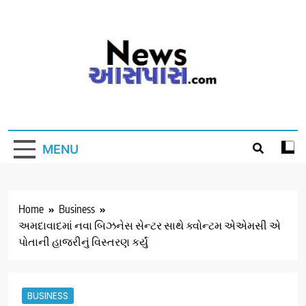
Skip
to
content
MENU
Home
Business
અમદાવાદમાં નવા બિઝનેસ સેન્ટર સાથે ક્વોન્ટમ એએમસી એ
પોતાની હાજરીનું વિસ્તરણ કર્યું
BUSINESS