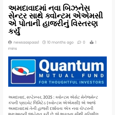
અમદાવાદમાં નવા બિઝનેસ
સેન્ટર સાથે ક્વોન્ટમ એએમસી
એ પોતાની હાજરીનું વિસ્તરણ
કર્યું
newsaaspaas1
10 months ago
0
1
mins
અમદાવાદ, સપ્ટેમ્બર, 2025 : ક્વોન્ટમ એસેટ મેનેજમેન્ટ
કંપની પ્રાઇવેટ લિમિટેડ (ક્વોન્ટમ એએમસી) એ આજે ​​
અમદાવાદમાં તેની હાજરી દર્શાવતા એક નવા ચેપ્ટરની
શરૂઆતની જાહેરાત કરી છે, જે ભારતના સૌથી ગતિશીલ