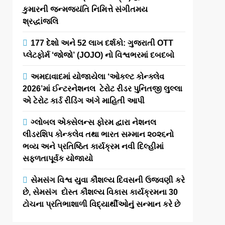
કુમારની જન્મજયંતિ નિમિત્તે સંગીતમય
શ્રદ્ધાંજલિ
177 દેશો અને 52 લાખ દર્શકો: ગુજરાતી OTT
પ્લેટફોર્મ ‘જોજો’ (JOJO) નો વિશ્વભરમાં દબદબો
અમદાવાદમાં યોજાયેલા ‘ઓકલ્ટ કોન્ક્લેવ
2026’માં ઈન્ટરનેશનલ ટેરોટ રીડર પુનિતજી લુલ્લા
એ ટેરોટ કાર્ડ રીડિંગ અંગે માહિતી આપી
ગ્લોબલ એક્સેલન્સ ફોરમ દ્વારા નેશનલ
લીડરશિપ કોન્કલેવ તથા ભારત સમ્માન ૨૦૨૬નો
ભવ્ય અને પ્રતિષ્ઠિત કાર્યક્રમ નવી દિલ્હીમાં
સફળતાપૂર્વક યોજાયો
સેમસંગ વિશ્વ યુવા કૌશલ્ય દિવસની ઉજવણી કરે
છે, સેમસંગ દોસ્ત કૌશલ્ય વિકાસ કાર્યક્રમના 30
ટોચના પ્રતિભાશાળી વિદ્યાર્થીઓનું સન્માન કરે છે