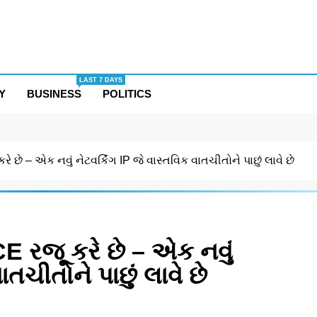
LAST 7 DAYS
Y
BUSINESS
POLITICS
– એક નવું નેટવર્કિંગ IP જે વાસ્તવિક વાતચીતોને પાછું લાવે છે
જૂ કરે છે – એક નવું
ાતચીતોને પાછું લાવે છે