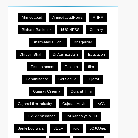
Ahmedabad
AhmedabadNews
ATIRA
Bicharo Bachelor
bUSINESS
Country
Dharmendra Gohil
Dharpakad
Dhruvin Shah
Dr Aashita Jain
Education
Entertainment
Fashion
film
Gandhinagar
Get Set Go
Gujarat
Gujarati Cinema
Gujarati Film
Gujarati film industry
Gujarati Movie
iAGNi
ICAI Ahmedabad
Jai Kanhaiyalall Ki
Janki Bodiwala
JEEV
jojo
JOJO App