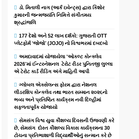
ડો. મિતાલી નાગ (આર્ક ઇવેન્ટ્સ) દ્વારા કિશોર
કુમારની જન્મજયંતિ નિમિત્તે સંગીતમય
શ્રદ્ધાંજલિ
177 દેશો અને 52 લાખ દર્શકો: ગુજરાતી OTT
પ્લેટફોર્મ ‘જોજો’ (JOJO) નો વિશ્વભરમાં દબદબો
અમદાવાદમાં યોજાયેલા ‘ઓકલ્ટ કોન્ક્લેવ
2026’માં ઈન્ટરનેશનલ ટેરોટ રીડર પુનિતજી લુલ્લા
એ ટેરોટ કાર્ડ રીડિંગ અંગે માહિતી આપી
ગ્લોબલ એક્સેલન્સ ફોરમ દ્વારા નેશનલ
લીડરશિપ કોન્કલેવ તથા ભારત સમ્માન ૨૦૨૬નો
ભવ્ય અને પ્રતિષ્ઠિત કાર્યક્રમ નવી દિલ્હીમાં
સફળતાપૂર્વક યોજાયો
સેમસંગ વિશ્વ યુવા કૌશલ્ય દિવસની ઉજવણી કરે
છે, સેમસંગ દોસ્ત કૌશલ્ય વિકાસ કાર્યક્રમના 30
ટોચના પ્રતિભાશાળી વિદ્યાર્થીઓનું સન્માન કરે છે