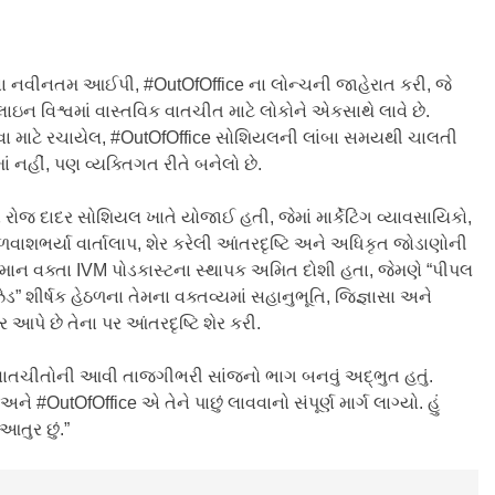
ા નવીનતમ આઈપી, #OutOfOffice ના લોન્ચની જાહેરાત કરી, જે
લાઇન વિશ્વમાં વાસ્તવિક વાતચીત માટે લોકોને એકસાથે લાવે છે.
ા માટે રચાયેલ, #OutOfOffice સોશિયલની લાંબા સમયથી ચાલતી
ં નહીં, પણ વ્યક્તિગત રીતે બનેલો છે.
જ દાદર સોશિયલ ખાતે યોજાઈ હતી, જેમાં માર્કેટિંગ વ્યાવસાયિકો,
વાશભર્યા વાર્તાલાપ, શેર કરેલી આંતરદૃષ્ટિ અને અધિકૃત જોડાણોની
હેમાન વક્તા IVM પોડકાસ્ટના સ્થાપક અમિત દોશી હતા, જેમણે “પીપલ
” શીર્ષક હેઠળના તેમના વક્તવ્યમાં સહાનુભૂતિ, જિજ્ઞાસા અને
 આપે છે તેના પર આંતરદૃષ્ટિ શેર કરી.
ક વાતચીતોની આવી તાજગીભરી સાંજનો ભાગ બનવું અદ્ભુત હતું.
 અને #OutOfOffice એ તેને પાછું લાવવાનો સંપૂર્ણ માર્ગ લાગ્યો. હું
તુર છું.”