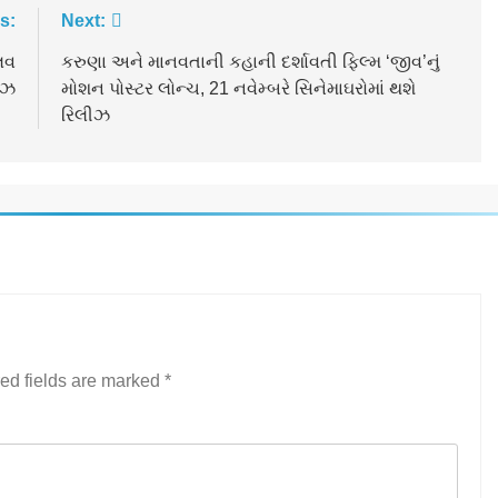
s:
Next:
લવ
કરુણા અને માનવતાની કહાની દર્શાવતી ફિલ્મ ‘જીવ’નું
લીઝ
મોશન પોસ્ટર લોન્ચ, 21 નવેમ્બરે સિનેમાઘરોમાં થશે
રિલીઝ
ed fields are marked
*