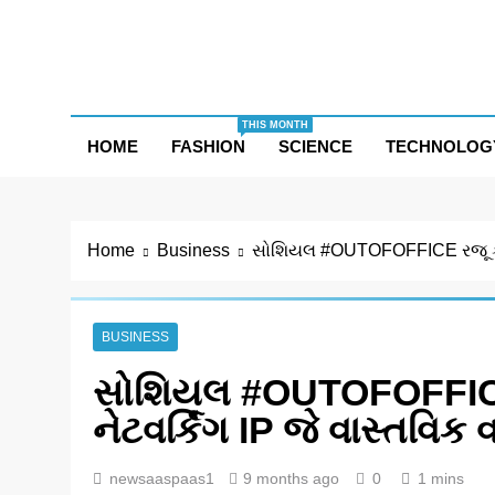
Skip
to
content
THIS MONTH
HOME
FASHION
SCIENCE
TECHNOLOG
Home
Business
સોશિયલ #OUTOFOFFICE રજૂ કરે છે 
BUSINESS
સોશિયલ #OUTOFOFFICE ર
નેટવર્કિંગ IP જે વાસ્તવિક વ
newsaaspaas1
9 months ago
0
1 mins