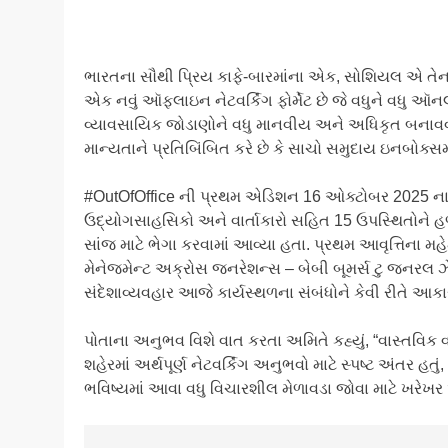
ભારતના સૌથી પ્રિય કાફે-બારમાંના એક, સોશિયલ એ તેન
એક નવું ઑફલાઇન નેટવર્કિંગ ફોર્મેટ છે જે વધુને વધુ ઑન
વ્યાવસાયિક જોડાણોને વધુ માનવીય અને અધિકૃત બનાવવ
માન્યતાને પ્રતિબિંબિત કરે છે કે સાચો સમુદાય ઇનબોક્સમા
#OutOfOffice ની પ્રથમ એડિશન 16 ઓક્ટોબર 2025 ના રો
ઉદ્યોગસાહસિકો અને વાર્તાકારો સહિત 15 ઉપસ્થિતોને હળ
સાંજ માટે ભેગા કરવામાં આવ્યા હતા. પ્રથમ આવૃત્તિના મ
મેનેજમેન્ટ અક્રોસ જનરેશન્સ – બેબી બૂમર્સ ટુ જનરલ ઝેડ
સંદેશાવ્યવહાર આજે કાર્યસ્થળના સંબંધોને કેવી રીતે આકાર
પોતાના અનુભવ વિશે વાત કરતા અમિતે કહ્યું, “વાસ્તવિ
શહેરમાં અર્થપૂર્ણ નેટવર્કિંગ અનુભવો માટે સ્પષ્ટ અંતર હતું,
ભવિષ્યમાં આવા વધુ વિચારશીલ મેળાવડા જોવા માટે ખરેખર આ